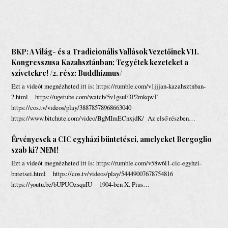
BKP: A Világ- és a Tradicionális Vallások Vezetőinek VII.
Kongresszusa Kazahsztánban; Tegyétek kezeteket a
szívetekre! /2. rész: Buddhizmus/
Ezt a videót megnézheted itt is: https://rumble.com/v1jjjan-kazahsztnban-
2.html https://ugetube.com/watch/5v1gsuF3P2mkqwT
https://cos.tv/videos/play/38878578968663040
https://www.bitchute.com/video/BgMImECnxjdK/ Az első részben…
Érvényesek a CIC egyházi büntetései, amelyeket Bergoglio
szab ki? NEM!
Ezt a videót megnézheted itt is: https://rumble.com/v58w6l1-cic-egyhzi-
bntetsei.html https://cos.tv/videos/play/54449007678754816
https://youtu.be/bUPUOzsquIU 1904-ben X. Pius…