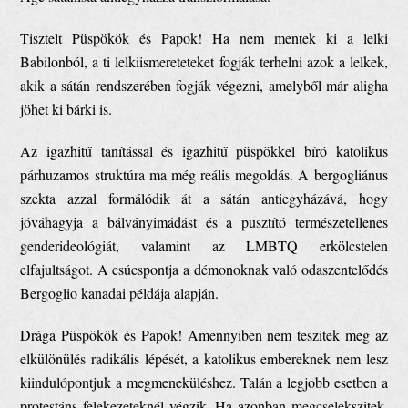
Tisztelt Püspökök és Papok! Ha nem mentek ki a lelki
Babilonból, a ti lelkiismereteteket fogják terhelni azok a lelkek,
akik a sátán rendszerében fogják végezni, amelyből már aligha
jöhet ki bárki is.
Az igazhitű tanítással és igazhitű püspökkel bíró katolikus
párhuzamos struktúra ma még reális megoldás. A bergogliánus
szekta azzal formálódik át a sátán antiegyházává, hogy
jóváhagyja a bálványimádást és a pusztító természetellenes
genderideológiát, valamint az LMBTQ erkölcstelen
elfajultságot. A csúcspontja a démonoknak való odaszentelődés
Bergoglio kanadai példája alapján.
Drága Püspökök és Papok! Amennyiben nem teszitek meg az
elkülönülés radikális lépését, a katolikus embereknek nem lesz
kiindulópontjuk a megmeneküléshez. Talán a legjobb esetben a
protestáns felekezeteknél végzik. Ha azonban megcselekszitek,