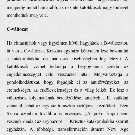
mégpedig minél hamarabb, az őszinte katolikusok nagy tömegét
menthetitek meg vele.
C-változat
Ha elutasítjátok vagy figyelmen kívül hagyjátok a B-változatot,
itt van a C-változat. Krisztus egyháza kénytelen lesz bevonulni
a katakombákba, de már csak kisebbségben fog létezni. A
katolikusok zömét ledarálja a bergogliánus szekta az
engedelmességgel való visszaélés által. Megváltoztatja a
gondolkodásukat, hogy fogadják el az antitörvényeket, az
eretnekséget, az erkölcstelenséget és a világ lelkét. Ez lesz a
változások folyamatának betetőződése, amelyek a II. vatikáni
zsinattal, tehát az egyház transzformációjával kezdődtek. Isten
Szava azonban továbbra is érvényes: „A pokol kapui sem
vesznek diadalt az egyházon!” – Krisztus katakombákba szorult
egyházán. A többségi, transzformáción átment New Age