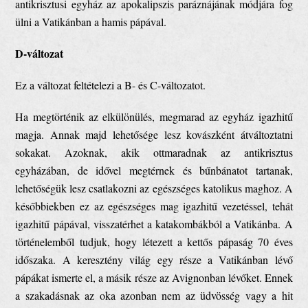
antikrisztusi egyház az apokalipszis paráznájának módjára fog
ülni a Vatikánban a hamis pápával.
D-változat
Ez a változat feltételezi a B- és C-változatot.
Ha megtörténik az elkülönülés, megmarad az egyház igazhitű
magja. Annak majd lehetősége lesz kovászként átváltoztatni
sokakat. Azoknak, akik ottmaradnak az antikrisztus
egyházában, de idővel megtérnek és bűnbánatot tartanak,
lehetőségük lesz csatlakozni az egészséges katolikus maghoz. A
későbbiekben ez az egészséges mag igazhitű vezetéssel, tehát
igazhitű pápával, visszatérhet a katakombákból a Vatikánba. A
történelemből tudjuk, hogy létezett a kettős pápaság 70 éves
időszaka. A keresztény világ egy része a Vatikánban lévő
pápákat ismerte el, a másik része az Avignonban lévőket. Ennek
a szakadásnak az oka azonban nem az üdvösség vagy a hit