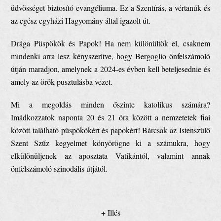
üdvösséget biztosító evangéliuma. Ez a Szentírás, a vértanúk és
az egész egyházi Hagyomány által igazolt út.
Drága Püspökök és Papok! Ha nem különültök el, csaknem
mindenki arra lesz kényszerítve, hogy Bergoglio önfelszámoló
útján maradjon, amelynek a 2024-es évben kell beteljesednie és
amely az örök pusztulásba vezet.
Mi a megoldás minden őszinte katolikus számára?
Imádkozzatok naponta 20 és 21 óra között a nemzetetek fiai
között található püspökökért és papokért! Bárcsak az Istenszülő
Szent Szűz kegyelmet könyörögne ki a számukra, hogy
elkülönüljenek az aposztata Vatikántól, valamint annak
önfelszámoló szinodális útjától.
+ Illés