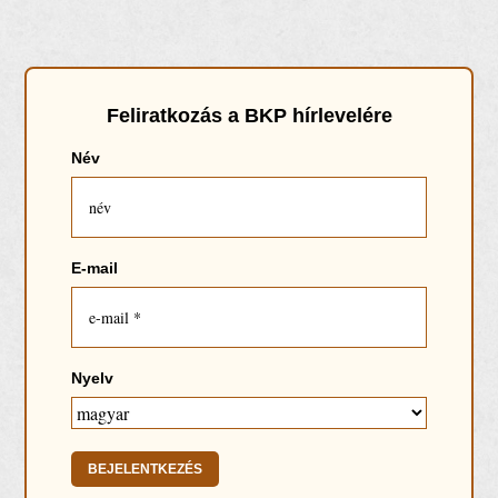
Feliratkoz
ás
a BKP hírlevelére
Név
E-mail
Nyelv
BEJELENTKEZÉS