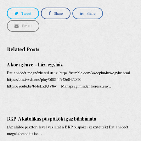
Tweet
Share
Share
Email
Related Posts
A kor igénye – házi egyház
Ezt a videót megnézheted itt is: https://rumble.com/v4eephu-hzi-egyhz.html
https://cos.tv/videos/play/50814574860472320
https://youtu.be/td4eEZIQV8w Manapság minden keresztény…
BKP: A katolikus püspökök igaz bűnbánata
(Az alábbi pásztori levél vázlatát a BKP püspökei készítették) Ezt a videót
megnézheted itt is:…