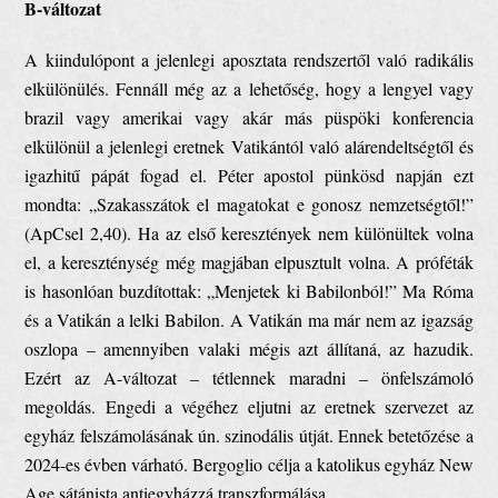
B-változat
A kiindulópont a jelenlegi aposztata rendszertől való radikális
elkülönülés. Fennáll még az a lehetőség, hogy a lengyel vagy
brazil vagy amerikai vagy akár más püspöki konferencia
elkülönül a jelenlegi eretnek Vatikántól való alárendeltségtől és
igazhitű pápát fogad el. Péter apostol pünkösd napján ezt
mondta: „Szakasszátok el magatokat e gonosz nemzetségtől!”
(ApCsel 2,40). Ha az első keresztények nem különültek volna
el, a kereszténység még magjában elpusztult volna. A próféták
is hasonlóan buzdítottak: „Menjetek ki Babilonból!” Ma Róma
és a Vatikán a lelki Babilon. A Vatikán ma már nem az igazság
oszlopa – amennyiben valaki mégis azt állítaná, az hazudik.
Ezért az A-változat – tétlennek maradni – önfelszámoló
megoldás. Engedi a végéhez eljutni az eretnek szervezet az
egyház felszámolásának ún. szinodális útját. Ennek betetőzése a
2024-es évben várható. Bergoglio célja a katolikus egyház New
Age sátánista antiegyházzá transzformálása.