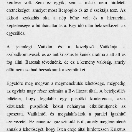
kérdése volt. Sem ez egyik, sem a másik nem hirdetett
eretnekséget, amelyet most Bergoglio és az ő szektája tesz. Az
akkori szakadás oka a nép bűne volt és a hierarchia
képtelensége a bűnbánattartásra. Egy idő után bekövetkezett az
egyesülés.
A jelenlegi Vatikán és a közeljövő Vatikánja a
szabadkőművesek és az antikrisztus lelkének uralma alatt áll és
fog állni. Bárcsak tévednénk, de ez a kemény valóság, amely
előtt nem szabad becsuknunk a szemünket.
Egyelőre még megvan a megmenekülés lehetősége, mégpedig
az egyház nagy része számára a B-változat által. A beteljesülés
feltétele, hogy legalább egy püspöki konferencia, azaz
közületek, püspökök közül néhányan elkülönüljenek az
aposztata Vatikántól és megalakítsátok a paralel igazhitű
szervezetet. Ez lenne az igaz szinodális út, amely megteremtené
annak a lehetőségét, hogy Isten ereje által hirdettessen Krisztus