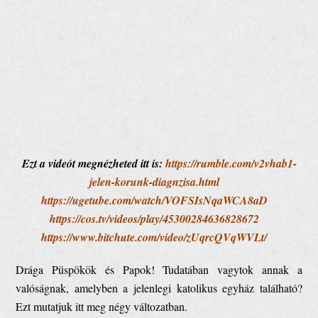
Ezt a videót megnézheted itt is:
https://rumble.com/v2vhab1-
jelen-korunk-diagnzisa.html
https://ugetube.com/watch/VOFSIsNqaWCA8aD
https://cos.tv/videos/play/45300284636828672
https://www.bitchute.com/video/zUqrcQVqWVLt/
Drága Püspökök és Papok! Tudatában vagytok annak a
valóságnak, amelyben a jelenlegi katolikus egyház található?
Ezt mutatjuk itt meg négy változatban.