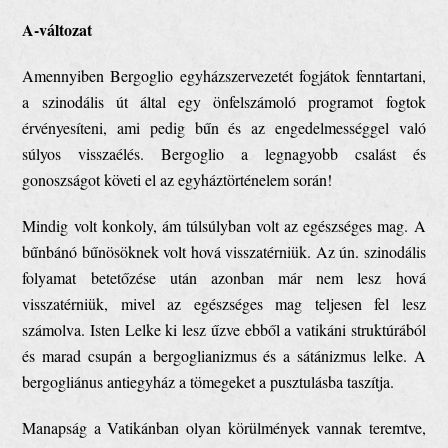
A-változat
Amennyiben Bergoglio egyházszervezetét fogjátok fenntartani,
a szinodális út által egy önfelszámoló programot fogtok
érvényesíteni, ami pedig bűn és az engedelmességgel való
súlyos visszaélés. Bergoglio a legnagyobb csalást és
gonoszságot követi el az egyháztörténelem során!
Mindig volt konkoly, ám túlsúlyban volt az egészséges mag. A
bűnbánó bűnösöknek volt hová visszatérniük. Az ún. szinodális
folyamat betetőzése után azonban már nem lesz hová
visszatérniük, mivel az egészséges mag teljesen fel lesz
számolva. Isten Lelke ki lesz űzve ebből a vatikáni struktúrából
és marad csupán a bergoglianizmus és a sátánizmus lelke. A
bergogliánus antiegyház a tömegeket a pusztulásba taszítja.
Manapság a Vatikánban olyan körülmények vannak teremtve,