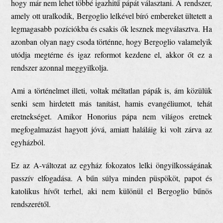
hogy már nem lehet többé igazhitű pápát választani. A rendszer,
amely ott uralkodik, Bergoglio lelkével bíró embereket ültetett a
legmagasabb pozíciókba és csakis ők lesznek megválasztva. Ha
azonban olyan nagy csoda történne, hogy Bergoglio valamelyik
utódja megtérne és igaz reformot kezdene el, akkor őt ez a
rendszer azonnal meggyilkolja.
Ami a történelmet illeti, voltak méltatlan pápák is, ám közülük
senki sem hirdetett más tanítást, hamis evangéliumot, tehát
eretnekséget. Amikor Honorius pápa nem világos eretnek
megfogalmazást hagyott jóvá, amiatt haláláig ki volt zárva az
egyházból.
Ez az A-változat az egyház fokozatos lelki öngyilkosságának
passzív elfogadása. A bűn súlya minden püspököt, papot és
katolikus hívőt terhel, aki nem különül el Bergoglio bűnös
rendszerétől.