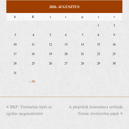
2026. AUGUSZTUS
h
K
s
c
p
s
v
1
2
4
3
5
6
7
8
9
10
11
12
13
14
15
16
17
18
19
20
21
22
23
24
25
26
27
28
29
30
31
« Júl
previous
BKP: Történelmi lépés az
A püspökök lemondásra szólítják
next
egyház megmentéséért
post:
post:
Ferenc érvénytelen pápát