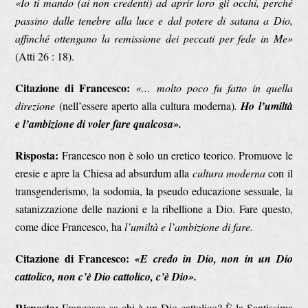
«Io ti mando (ai non credenti) ad aprir loro gli occhi, perché
passino dalle tenebre alla luce e dal potere di satana a Dio,
affinché ottengano la remissione dei peccati per fede in Me»
(Atti 26 : 18).
Citazione di Francesco:
«… molto poco fu fatto in quella
direzione
(nell’essere aperto alla cultura moderna)
.
Ho l’umiltà
e l’ambizione di voler fare qualcosa».
Risposta:
Francesco non è solo un eretico teorico. Promuove le
eresie e apre la Chiesa ad absurdum alla
cultura moderna
con il
transgenderismo, la sodomia, la pseudo educazione sessuale, la
satanizzazione delle nazioni e la ribellione a Dio. Fare questo,
come dice Francesco, ha
l’umiltà e l’ambizione di fare.
Citazione di Francesco:
«E credo in Dio, non in un Dio
cattolico, non c’è Dio cattolico, c’è Dio».
Risposta:
Francesco sa chi è un Dio cattolico? È la Santissima