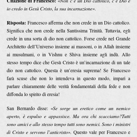
Citazione di Francesco:
«Non c’è un Dio cattolico, c’è Dio e
io credo in Gesù Cristo, la sua incarnazione».
Risposta:
Francesco afferma che non crede in un Dio cattolico.
Significa che non crede nella Santissima Trinità. Tuttavia, egli
crede in una sorta di dio non cattolico. Forse crede nel Grande
Architetto dell’Universo insieme ai massoni, o in Allah insieme
ai musulmani, o in Vishnu e Shiva insieme agli indù. Allo
stesso tempo dice che Gesù Cristo è un’incarnazione di un tale
dio non cattolico. Questa è un’eresia suprema! Se Francesco
farà scuse che non lo intendeva in questo modo, impari a
parlare chiaramente delle verità fondamentali della fede e non
diffonda lo spirito di eresia!
San Bernardo disse:
«Se sorge un eretico come un nemico
aperto, è espulso e appassisce. Ma ora chi scacciamo?Tutti
sono amici e allo stesso tempo tutti sono nemici. Sono i ministri
di Cristo e servono l’anticristo».
Questo vale per Francesco e