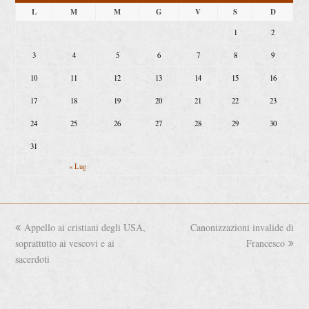
L
M
M
G
V
S
D
1
2
3
4
5
6
7
8
9
10
11
12
13
14
15
16
17
18
19
20
21
22
23
24
25
26
27
28
29
30
31
« Lug
previous
Appello ai cristiani degli USA,
Canonizzazioni invalide di
next
soprattutto ai vescovi e ai
post:
post:
Francesco
sacerdoti