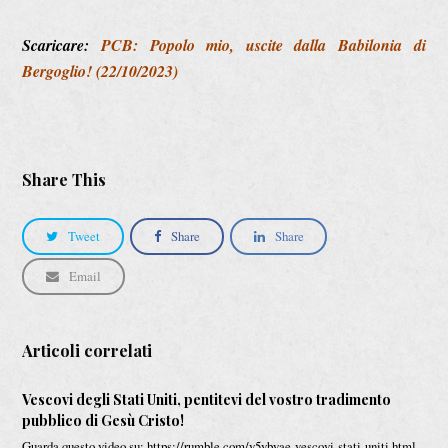
Scaricare:
PCB: Popolo mio, uscite dalla Babilonia di
Bergoglio! (22/10/2023)
Share This
Tweet
Share
Share
Email
Articoli correlati
Vescovi degli Stati Uniti, pentitevi del vostro tradimento
pubblico di Gesù Cristo!
Guarda questo video su: https://rumble.com/v5vbyae-vescovi-stati-uniti.html