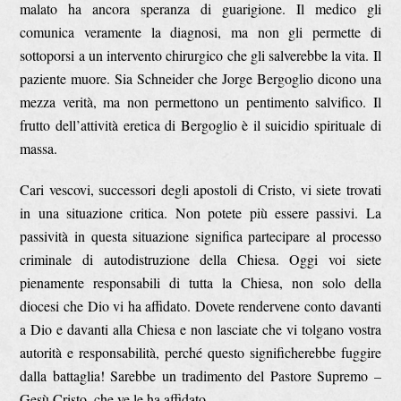
malato ha ancora speranza di guarigione. Il medico gli
comunica veramente la diagnosi, ma non gli permette di
sottoporsi a un intervento chirurgico che gli salverebbe la vita. Il
paziente muore. Sia Schneider che Jorge Bergoglio dicono una
mezza verità, ma non permettono un pentimento salvifico. Il
frutto dell’attività eretica di Bergoglio è il suicidio spirituale di
massa.
Cari vescovi, successori degli apostoli di Cristo, vi siete trovati
in una situazione critica. Non potete più essere passivi. La
passività in questa situazione significa partecipare al processo
criminale di autodistruzione della Chiesa. Oggi voi siete
pienamente responsabili di tutta la Chiesa, non solo della
diocesi che Dio vi ha affidato. Dovete rendervene conto davanti
a Dio e davanti alla Chiesa e non lasciate che vi tolgano vostra
autorità e responsabilità, perché questo significherebbe fuggire
dalla battaglia! Sarebbe un tradimento del Pastore Supremo –
Gesù Cristo, che ve le ha affidato.