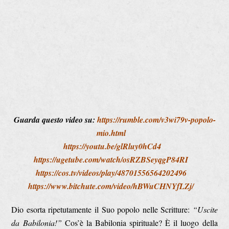
Guarda questo video su:
https://rumble.com/v3wi79v-popolo-
mio.html
https://youtu.be/glRluy0hCd4
https://ugetube.com/watch/osRZBSeyqgP84RI
https://cos.tv/videos/play/48701556564202496
https://www.bitchute.com/video/hBWuCHNYfLZj/
Dio esorta ripetutamente il Suo popolo nelle Scritture:
“Uscite
da Babilonia!”
Cos’è la Babilonia spirituale? È il luogo della