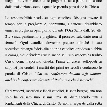
illegittimo. Ciò richiede di respingere la falsa paura e di uscire
dalla maledizione sotto la quale lo pseudo papa tiene la Chiesa.
La responsabilità ricade su ogni cattolico. Bisogna trovare il
tempo per la preghiera e, soprattutto, i cattolici dovrebbero
unirsi in preghiera ogni giorno durante l’Ora Santa dalle 20 alle
21. Senza pentimento e preghiera, il processo suicidario non si
fermerà. Ogni cattolico dovrebbe pregare affinché il suo
sacerdote rimanga fedele alla dottrina cattolica ortodossa e abbia
il coraggio di difendere Cristo anche se il suo vescovo ha tradito
Cristo come l’apostolo Giuda. Prima di essere sottoposti ai
supplizi più crudeli, i martiri dei primi tre secoli ricordarono le
parole di Cristo:
“Chi mi confesserà davanti agli uomini,
anch’io lo confesserò davanti al Padre mio che è nei cieli”.
Cari vescovi, sacerdoti e fedeli cattolici, la setta bergogliana non
solo ha causato uno scisma, ma sta distruggendo tutti i
fondamenti della Chiesa di Cristo. Se non vi separate dalla setta