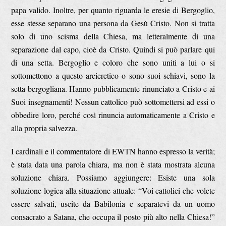
papa valido. Inoltre, per quanto riguarda le eresie di Bergoglio,
esse stesse separano una persona da Gesù Cristo. Non si tratta
solo di uno scisma della Chiesa, ma letteralmente di una
separazione dal capo, cioè da Cristo. Quindi si può parlare qui
di una setta. Bergoglio e coloro che sono uniti a lui o si
sottomettono a questo arcieretico o sono suoi schiavi, sono la
setta bergogliana. Hanno pubblicamente rinunciato a Cristo e ai
Suoi insegnamenti! Nessun cattolico può sottomettersi ad essi o
obbedire loro, perché così rinuncia automaticamente a Cristo e
alla propria salvezza.
I cardinali e il commentatore di EWTN hanno espresso la verità;
è stata data una parola chiara, ma non è stata mostrata alcuna
soluzione chiara. Possiamo aggiungere: Esiste una sola
soluzione logica alla situazione attuale: “Voi cattolici che volete
essere salvati, uscite da Babilonia e separatevi da un uomo
consacrato a Satana, che occupa il posto più alto nella Chiesa!”