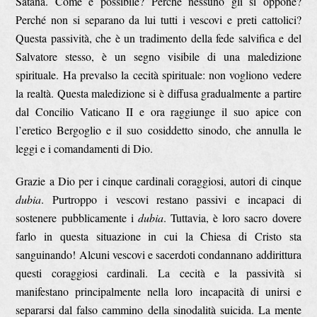
Satana. Come è possibile? Perché nessuno gli si oppone?
Perché non si separano da lui tutti i vescovi e preti cattolici?
Questa passività, che è un tradimento della fede salvifica e del
Salvatore stesso, è un segno visibile di una maledizione
spirituale. Ha prevalso la cecità spirituale: non vogliono vedere
la realtà. Questa maledizione si è diffusa gradualmente a partire
dal Concilio Vaticano II e ora raggiunge il suo apice con
l’eretico Bergoglio e il suo cosiddetto sinodo, che annulla le
leggi e i comandamenti di Dio.
Grazie a Dio per i cinque cardinali coraggiosi, autori di cinque
dubia
. Purtroppo i vescovi restano passivi e incapaci di
sostenere pubblicamente i
dubia
. Tuttavia, è loro sacro dovere
farlo in questa situazione in cui la Chiesa di Cristo sta
sanguinando! Alcuni vescovi e sacerdoti condannano addirittura
questi coraggiosi cardinali. La cecità e la passività si
manifestano principalmente nella loro incapacità di unirsi e
separarsi dal falso cammino della sinodalità suicida. La mente