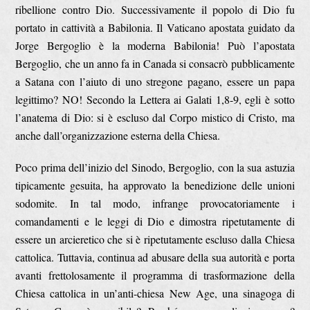
ribellione contro Dio. Successivamente il popolo di Dio fu
portato in cattività a Babilonia. Il Vaticano apostata guidato da
Jorge Bergoglio è la moderna Babilonia! Può l’apostata
Bergoglio, che un anno fa in Canada si consacrò pubblicamente
a Satana con l’aiuto di uno stregone pagano, essere un papa
legittimo? NO! Secondo la Lettera ai Galati 1,8-9, egli è sotto
l’anatema di Dio: si è escluso dal Corpo mistico di Cristo, ma
anche dall’organizzazione esterna della Chiesa.
Poco prima dell’inizio del Sinodo, Bergoglio, con la sua astuzia
tipicamente gesuita, ha approvato la benedizione delle unioni
sodomite. In tal modo, infrange provocatoriamente i
comandamenti e le leggi di Dio e dimostra ripetutamente di
essere un arcieretico che si è ripetutamente escluso dalla Chiesa
cattolica. Tuttavia, continua ad abusare della sua autorità e porta
avanti frettolosamente il programma di trasformazione della
Chiesa cattolica in un’anti-chiesa New Age, una sinagoga di