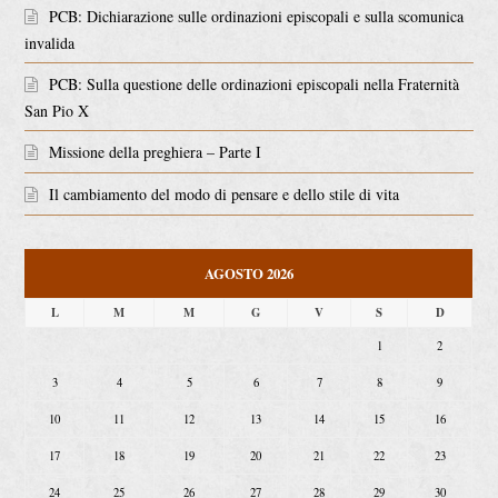
PCB: Dichiarazione sulle ordinazioni episcopali e sulla scomunica
invalida
PCB: Sulla questione delle ordinazioni episcopali nella Fraternità
San Pio X
Missione della preghiera – Parte I
Il cambiamento del modo di pensare e dello stile di vita
AGOSTO 2026
L
M
M
G
V
S
D
1
2
3
4
5
6
7
8
9
10
11
12
13
14
15
16
17
18
19
20
21
22
23
24
25
26
27
28
29
30