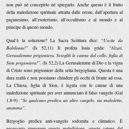
non può né concepirlo né spiegarlo. Anche questo è il frutto
della maledizione spirituale attratta dalle eresie, dall’apertura al
paganesimo, all’esoterismo, all’occultismo e al mondo e al
principe di questo mondo.
Qual’è la soluzione? La Sacra Scrittura dice:
“Uscite da
Babilonia!”
(Is 52,11) Il profeta Isaia grida:
“Alzati,
Gerusalemme prigioniera. Sciogliti le catene dal collo, figlia di
Sion prigioniera!”.
(Is 52,2) La Gerusalemme di Dio e la vigna
di Cristo sono prigioniere della setta bergogliana. Questa è una
dura realtà e non possiamo chiudere gli occhi di fronte ad essa.
La Chiesa, figlia di Sion, è legata con le catene di una
maledizione spirituale per aver annunciato il falso vangelo (Gal
1,8-9):
“Se qualcuno predica un altro vangelo, sia maledetto,
anatema”.
Bergoglio predica anti-vangelo sodomita e climatico. È
necessario rimuovere questa maledizione, queste catene dal