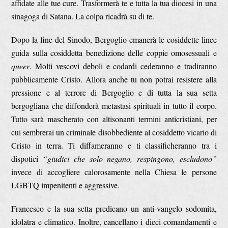
affidate alle tue cure. Trasformerà te e tutta la tua diocesi in una
sinagoga di Satana. La colpa ricadrà su di te.
Dopo la fine del Sinodo, Bergoglio emanerà le cosiddette linee
guida sulla cosiddetta benedizione delle coppie omosessuali e
queer
. Molti vescovi deboli e codardi cederanno e tradiranno
pubblicamente Cristo. Allora anche tu non potrai resistere alla
pressione e al terrore di Bergoglio e di tutta la sua setta
bergogliana che diffonderà metastasi spirituali in tutto il corpo.
Tutto sarà mascherato con altisonanti termini anticristiani, per
cui sembrerai un criminale disobbediente al cosiddetto vicario di
Cristo in terra. Ti diffameranno e ti classificheranno tra i
dispotici
“giudici che solo negano, respingono, escludono”
invece di accogliere calorosamente nella Chiesa le persone
LGBTQ impenitenti e aggressive.
Francesco e la sua setta predicano un anti-vangelo sodomita,
idolatra e climatico. Inoltre, cancellano i dieci comandamenti e