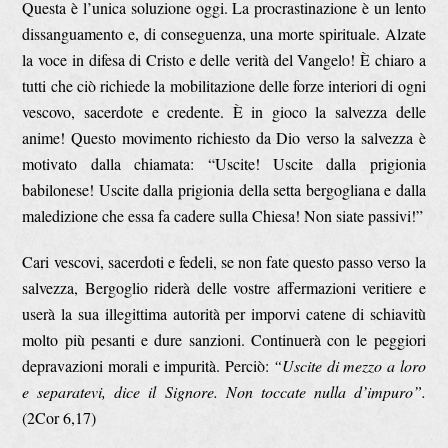
Questa è l’unica soluzione oggi. La procrastinazione è un lento
dissanguamento e, di conseguenza, una morte spirituale. Alzate
la voce in difesa di Cristo e delle verità del Vangelo! È chiaro a
tutti che ciò richiede la mobilitazione delle forze interiori di ogni
vescovo, sacerdote e credente. È in gioco la salvezza delle
anime! Questo movimento richiesto da Dio verso la salvezza è
motivato dalla chiamata: “Uscite! Uscite dalla prigionia
babilonese! Uscite dalla prigionia della setta bergogliana e dalla
maledizione che essa fa cadere sulla Chiesa! Non siate passivi!”
Cari vescovi, sacerdoti e fedeli, se non fate questo passo verso la
salvezza, Bergoglio riderà delle vostre affermazioni veritiere e
userà la sua illegittima autorità per imporvi catene di schiavitù
molto più pesanti e dure sanzioni. Continuerà con le peggiori
depravazioni morali e impurità. Perciò:
“Uscite di mezzo a loro
e separatevi, dice il Signore. Non
toccate nulla d’impuro”.
(2Cor 6,17)