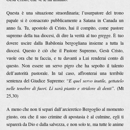
Questa è una situazione straordinaria; l’usurpatore del trono
papale si è consacrato pubblicamente a Satana in Canada un
anno fa. Tu, apostolo di Cristo, hai il compito, come pastore
supremo della tua diocesi, di dire la verità al tuo gregge. È tuo
dovere uscire dalla Babilonia bergogliana insieme a tutta la
diocesi. Questo è ciò che il Pastore Supremo, Gesù Cristo,
vuole ora che tu faccia, e tu davanti a Lui renderai conto di
questo. Non essere un servo pigro che ha sepolto il talento
dell’autorità pastorale. In tal caso, affronterai una terribile
sentenza del Giudice Supremo:
“E quel servo inutile, gettatelo
nelle tenebre di fuori. Lì sarà pianto e stridore di denti”.
(Mt
25,30)
A meno che non ti separi dall’arcieretico Bergoglio al momento
giusto, ora che il suo crimine di apostasia è al culmine, egli ti
separerà da Dio e dalla salvezza, e non solo te, ma tutte le anime