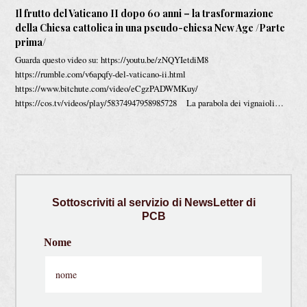
Il frutto del Vaticano II dopo 60 anni – la trasformazione
della Chiesa cattolica in una pseudo-chiesa New Age /Parte
prima/
Guarda questo video su: https://youtu.be/zNQYIetdiM8
https://rumble.com/v6apqfy-del-vaticano-ii.html
https://www.bitchute.com/video/eCgzPADWMKuy/
https://cos.tv/videos/play/58374947958985728 La parabola dei vignaioli…
Sottoscriviti
al servizio di
NewsLetter
di
PCB
Nome