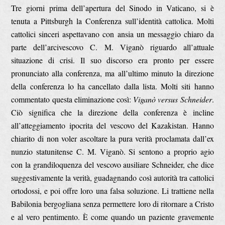
Tre giorni prima dell’apertura del Sinodo in Vaticano, si è
tenuta a Pittsburgh la Conferenza sull’identità cattolica. Molti
cattolici sinceri aspettavano con ansia un messaggio chiaro da
parte dell’arcivescovo C. M. Viganò riguardo all’attuale
situazione di crisi. Il suo discorso era pronto per essere
pronunciato alla conferenza, ma all’ultimo minuto la direzione
della conferenza lo ha cancellato dalla lista. Molti siti hanno
commentato questa eliminazione così:
Viganò versus Schneider
.
Ciò significa che la direzione della conferenza è incline
all’atteggiamento ipocrita del vescovo del Kazakistan. Hanno
chiarito di non voler ascoltare la pura verità proclamata dall’ex
nunzio statunitense C. M. Viganò. Si sentono a proprio agio
con la grandiloquenza del vescovo ausiliare Schneider, che dice
suggestivamente la verità, guadagnando così autorità tra cattolici
ortodossi, e poi offre loro una falsa soluzione. Li trattiene nella
Babilonia bergogliana senza permettere loro di ritornare a Cristo
e al vero pentimento. È come quando un paziente gravemente