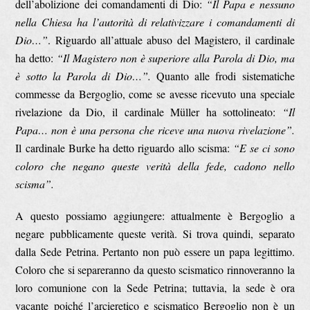
dell’abolizione dei comandamenti di Dio:
“Il Papa e nessuno
nella Chiesa ha l’autorità di relativizzare i comandamenti di
Dio…”
. Riguardo all’attuale abuso del Magistero, il cardinale
ha detto:
“Il Magistero non è superiore alla Parola di Dio, ma
è sotto la Parola di Dio…”.
Quanto alle frodi sistematiche
commesse da Bergoglio, come se avesse ricevuto una speciale
rivelazione da Dio, il cardinale Müller ha sottolineato:
“Il
Papa… non è una persona che riceve una nuova rivelazione”.
Il cardinale Burke ha detto riguardo allo scisma:
“E se ci sono
coloro che negano queste verità della fede, cadono nello
scisma”.
A questo possiamo aggiungere: attualmente è Bergoglio a
negare pubblicamente queste verità. Si trova quindi, separato
dalla Sede Petrina. Pertanto non può essere un papa legittimo.
Coloro che si separeranno da questo scismatico rinnoveranno la
loro comunione con la Sede Petrina; tuttavia, la sede è ora
vacante poiché l’arcieretico e scismatico Bergoglio non è un