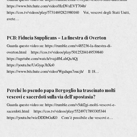
https://www.bitchute.com/video/HzDVxEVT704b/
https://cos.tv/videos/play/57314692821980160 Voi, vescovi degli Stati Uniti,
avete…
PCB: Fiducia Supplicans – La finestra di Overton
Guarda questo video su: https://rumble.com/v485236-la-finestra-di-
overton.html https://cos.tv/videos/play/50125204149539840
https://ugetube.com/watch/tvajdfbLahQaAQj
https://youtu.be/UsGyqs3hXo0
https://www.bitchute.com/video/Wgahqm7oucjh/ Il 18…
Perché lo pseudo papa Bergoglio ha trascinato molti
vescovi e sacerdoti sulla via dell’apostasia?
Guarda questo video su: https://rumble.com/v5dd2gi-molti-vescovi-e-
sacerdoti.html https://cos.tv/videos/play/55249717893305344
https://youtu.be/wieDDDbGuK0 Com’è possibile che vescovi e…