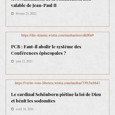
valable de Jean-Paul II
février 23, 2022
https://die-stimme.wistia.com/medias/usxvdk00n9
PCB : Faut-il abolir le système des
Conférences épiscopales ?
juin 12, 2021
https://verite-vous-liberera.wistia.com/medias/339i3wbh41
Le cardinal Schönborn piétine la loi de Dieu
et bénit les sodomites
avril 16, 2021