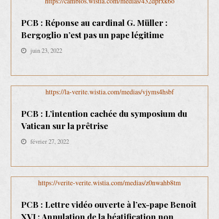
https://cambios.wistia.com/medias/432dprxk6o
PCB : Réponse au cardinal G. Müller :
Bergoglio n’est pas un pape légitime
juin 23, 2022
https://la-verite.wistia.com/medias/vjyms4hsbf
PCB : L’intention cachée du symposium du
Vatican sur la prêtrise
février 27, 2022
https://verite-verite.wistia.com/medias/z0nwahb8tm
PCB : Lettre vidéo ouverte à l’ex-pape Benoît
XVI : Annulation de la béatification non