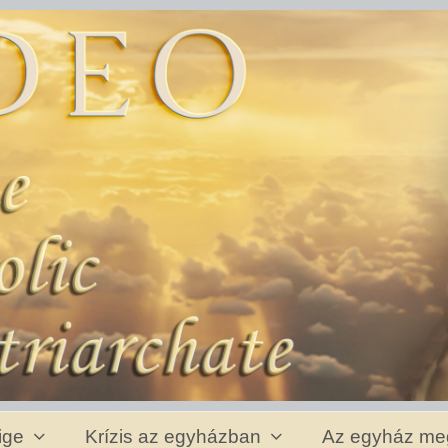
 ige
Krízis az egyházban
Az egyház me