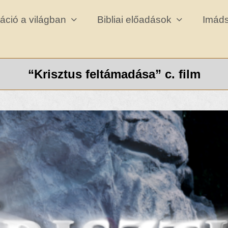
záció a világban
Bibliai előadások
Imád
“Krisztus feltámadása” c. film