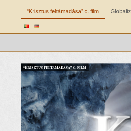
“Krisztus feltámadása” c. film
Globali
“KRISZTUS FELTÁMADÁSA” C. FILM