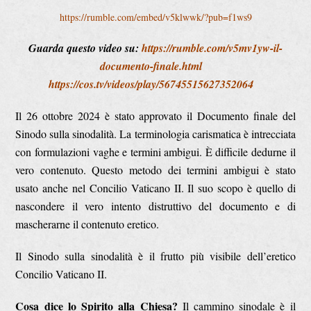
https://rumble.com/embed/v5klwwk/?pub=f1ws9
Guarda questo video su:
https://rumble.com/v5mv1yw-il-
documento-finale.html
https://cos.tv/videos/play/56745515627352064
Il 26 ottobre 2024 è stato approvato il Documento finale del
Sinodo sulla sinodalità. La terminologia carismatica è intrecciata
con formulazioni vaghe e termini ambigui. È difficile dedurne il
vero contenuto. Questo metodo dei termini ambigui è stato
usato anche nel Concilio Vaticano II. Il suo scopo è quello di
nascondere il vero intento distruttivo del documento e di
mascherarne il contenuto eretico.
Il Sinodo sulla sinodalità è il frutto più visibile dell’eretico
Concilio Vaticano II.
Cosa dice lo Spirito alla Chiesa?
Il cammino sinodale è il