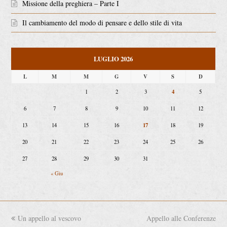
Missione della preghiera – Parte I
Il cambiamento del modo di pensare e dello stile di vita
LUGLIO 2026
L
M
M
G
V
S
D
4
1
2
3
5
6
7
8
9
10
11
12
17
13
14
15
16
18
19
20
21
22
23
24
25
26
27
28
29
30
31
« Giu
previous
Un appello al vescovo
Appello alle Conferenze
next