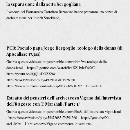
la separazione dalla setta bergogliana
I vescovi del Patriarcato Cattolico Bizantino hanno preparato una bozza di
dichiarazione per Joseph Strickland,…
PCB: Pseudo papa Jorge Bergoglio, teologo della donna (di
Apocalisse 17,3ss)
Guarda questo video su: https://rumble.com/v46m2wi-teologo-della-
donna.html https://ugetube.com/watch/IzcKZlJxIzfYeXC
https://youtu.be/dQQLiDOZX9w
https://cos.tv/videos/play/49950317871928320
https://www.bitchute.com/video/spVk3bvhW1EM/ Giovedì 30…
Еstratto dei pensieri dell’arcivescovo Viganò dall’intervista
dell’8 agosto con T. Marshall /Parte 1/
Guarda questo video su: https://rumble.com/v5frx8t-dallintervista-vigan.html
https://cos.tv/videos/play/55672685176591360 https://youtu.be/X4-
aieLJv0w L’arcivescovo Viganò commenta la versione…