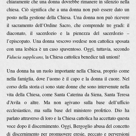
chiaramente che una donna dovrebbe rimanere in silenzio nella
chiesa. Ciò significa che a una donna non può essere dato un
posto nella gestione della Chiesa. Una donna non può ricevere
il sacramento dell’Ordine Sacro, che comprende tre gradi: il
diaconato, il sacerdozio e la pienezza del sacerdozio –
l’episcopato. Una donna vescovo svedese non cattolica sposata
con una lesbica è un caso spaventoso. Oggi, tuttavia, secondo
Fiducia supplicans,
la Chiesa cattolica benedice tali unioni!
Una donna ha un ruolo importante nella Chiesa, proprio come
nella famiglia, dove l’uomo è il capo e la donna il cuore. Nel
corso della storia ci sono state donne che sono intervenute nella
vita della Chiesa, come Santa Caterina da Siena, Santa Teresa
d’Avila o altre. Ma non agivano sulla base dell’ufficio
ecclesiastico, ma sulla base del ministero profetico. Dio ha
parlato attraverso di loro e la Chiesa cattolica ha accettato questa
voce dopo il discernimento. Oggi, Bergoglio abusa del concetto
di discernimento per promuovere eresie, peccato e perversioni