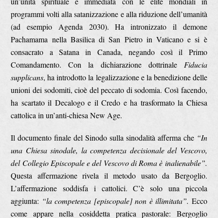
un’unità spirituale e immediata con le élite mondiali in
programmi volti alla satanizzazione e alla riduzione dell’umanità
(ad esempio Agenda 2030). Ha intronizzato il demone
Pachamama nella Basilica di San Pietro in Vaticano e si è
consacrato a Satana in Canada, negando così il Primo
Comandamento. Con la dichiarazione dottrinale
Fiducia
supplicans
, ha introdotto la legalizzazione e la benedizione delle
unioni dei sodomiti, cioè del peccato di sodomia. Così facendo,
ha scartato il Decalogo e il Credo e ha trasformato la Chiesa
cattolica in un’anti-chiesa New Age.
Il documento finale del Sinodo sulla sinodalità afferma che
“In
una Chiesa sinodale, la competenza decisionale del Vescovo,
del Collegio Episcopale e del Vescovo di Roma è inalienabile”.
Questa affermazione rivela il metodo usato da Bergoglio.
L’affermazione soddisfa i cattolici. C’è solo una piccola
aggiunta:
“la competenza [episcopale]
non è illimitata”.
Ecco
come appare nella cosiddetta pratica pastorale: Bergoglio