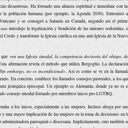
s desastrosas. Ha formado una alianza espiritual e inmediata con la
cir la población humana (por ejemplo, la Agenda 2030). Entronizó a
aticano y se consagró a Satanás en Canadá, negando así el prime
cans
introdujo la legalización y bendición de las uniones sodomitas, e
Credo y transformó la Iglesia católica en una anti-Iglesia de la Nuev
a que
«en una Iglesia sinodal, la competencia decisoria del obispo, de
Esta afirmación revela el método que utiliza Bergoglio. La declaració
Sin embargo, no es incondicional».
Así es como se ve en la llamad
rario. En concreto, establece los llamados consejos pastorales, a los qu
tura jerárquica episcopal. Un ejemplo es Alemania, donde ya no es e
llamado consejo sinodal formado por miembros laicos pro-LGTBQ.
iendas a los laicos, especialmente a las mujeres. Incluso aboga por un
o y una mayor implicación de las mujeres en la toma de decisiones en l
er administradora parroquial o diocesana. Implícitamente, esto también s