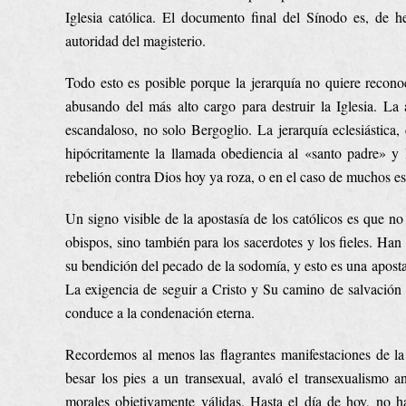
Iglesia católica. El documento final del Sínodo es, de 
autoridad del magisterio.
Todo esto es posible porque la jerarquía no quiere recon
abusando del más alto cargo para destruir la Iglesia. La 
escandaloso, no solo Bergoglio. La jerarquía eclesiástica, 
hipócritamente la llamada obediencia al «santo padre» y la
rebelión contra Dios hoy ya roza, o en el caso de muchos es,
Un signo visible de la apostasía de los católicos es que no
obispos, sino también para los sacerdotes y los fieles. Han
su bendición del pecado de la sodomía, y esto es una aposta
La exigencia de seguir a Cristo y Su camino de salvación 
conduce a la condenación eterna.
Recordemos al menos las flagrantes manifestaciones de l
besar los pies a un transexual, avaló el transexualismo 
morales objetivamente válidas. Hasta el día de hoy, no 