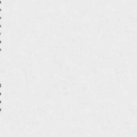
a
o
o
s
y
a
o
l
n
a
n