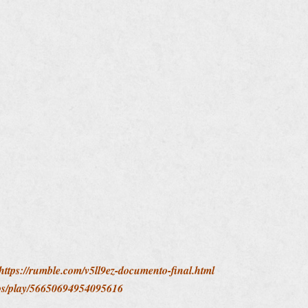
https://rumble.com/v5ll9ez-documento-final.html
deos/play/56650694954095616