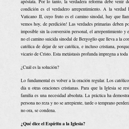
apóstata. Por lo tanto, la verdadera reforma debe venir d
condición es el verdadero arrepentimiento. A la verdad h
Vaticano II, cuyo fruto es el camino sinodal, hay que lla
vemos hoy, de perdición! Las verdades primarias deben pon
imposible sin la conversión personal, el arrepentimiento y 
no el camino suicida sinodal de Bergoglio que lleva a la co
católica de dejar de ser católica, e incluso cristiana, por
vicario de Cristo. Esta metástasis profunda impregna a toda l
¿Cuál es la solución?
Lo fundamental es volver a la oración regular. Los católico
día u otras oraciones cristianas. Para que la Iglesia se re
familia es una necesidad absoluta. La práctica ha demost
persona no reza y no se arrepiente, tarde o temprano perder
no ora, se condena.
¿Qué dice el Espíritu a la Iglesia?