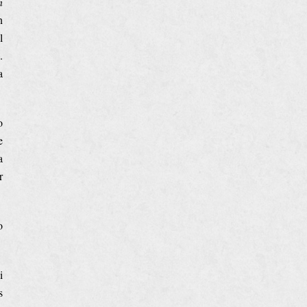
n
n
l
.
a
o
e
a
r
o
i
s