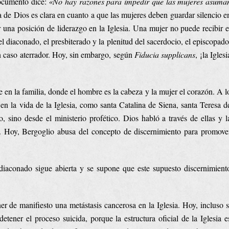
documento dice:
«No hay razones para impedir que las mujeres asuma
 de Dios es clara en cuanto a que las mujeres deben guardar silencio e
 una posición de liderazgo en la Iglesia. Una mujer no puede recibir e
 diaconado, el presbiterado y la plenitud del sacerdocio, el episcopado
n caso aterrador. Hoy, sin embargo, según
Fiducia supplicans
, ¡la Iglesi
ue en la familia, donde el hombre es la cabeza y la mujer el corazón. A l
en la vida de la Iglesia, como santa Catalina de Siena, santa Teresa d
, sino desde el ministerio profético. Dios habló a través de ellas y l
to. Hoy, Bergoglio abusa del concepto de discernimiento para promove
 diaconado sigue abierta y se supone que este supuesto discernimient
r de manifiesto una metástasis cancerosa en la Iglesia. Hoy, incluso s
tener el proceso suicida, porque la estructura oficial de la Iglesia e