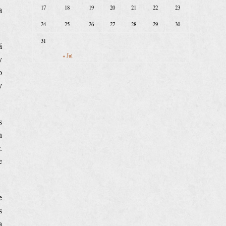
17
18
19
20
21
22
23
a
24
25
26
27
28
29
30
31
á
« Jul
y
o
y
s
n
.
e
e
s
a