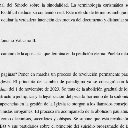
l del Sínodo sobre la sinodalidad. La terminología carismática s
Es difícil deducir su contenido real. Este método de términos ambiguo
s ocultar la verdadera intención destructiva del documento y disimular s
Concilio Vaticano II.
 camino de la apostasía, que termina en la perdición eterna. Pueblo mío
2 páginas? Poner en marcha un proceso de revolución permanente par
Iglesia. El principio del cambio de paradigma ya se consagró con l
ndam
del 1 de noviembre de 2023. Se trata de la abolición gradual de lo
estructura jerárquica y la legalización del pecado horrendo de la sodomí
petencias en la gestión de la Iglesia se otorgan a los llamados consejo
inistas arrogantes. El proceso irá acompañado de la abolición paulatin
s como diaconisas, sacerdotes y obispas. Se supone que esta revolució
TBQ y sus partidarios sobre el principio del suicidio programado de l