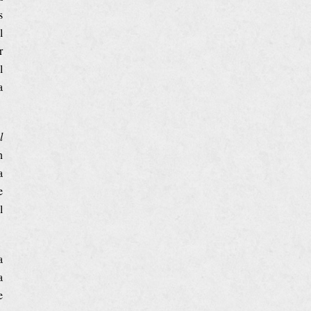
s
l
r
l
a
l
n
a
e
l
a
a
e