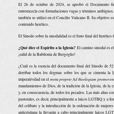
El 26 de octubre de 2024, se aprobó el Documento fina
entremezcla con formulaciones vagas y términos ambiguos. 
también se utilizó en el Concilio Vaticano II. Su objetivo e
contenido herético.
El Sínodo sobre la sinodalidad es el fruto final del herético 
¿Qué dice el Espíritu a la Iglesia?
El camino sinodal es el
¡salid de la Babilonia de Bergoglio!
¿Cuál es la esencia del documento final del Sínodo de 5
derribar todos los dogmas sobre los que se cimenta la 
imperatividad en el
motu proprio
Ad theologiam promove
mandamientos de Dios, de la tradición de la Iglesia, de la 
y, en consecuencia, de todos los pecados. Las más altas com
pastorales, es decir, principalmente a laicos LGTBQ y a fem
del celibato y la introducción de la ordenación de mujere
anticristiana la llevarán a cabo principalmente laicos LG