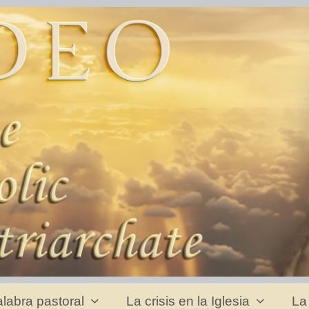
labra pastoral
La crisis en la Iglesia
La