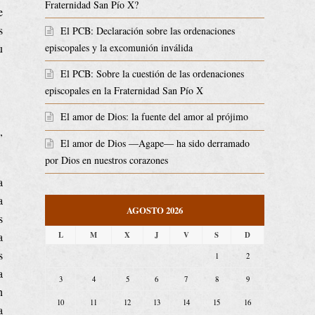
Fraternidad San Pío X?
e
s
El PCB: Declaración sobre las ordenaciones
u
episcopales y la excomunión inválida
El PCB: Sobre la cuestión de las ordenaciones
episcopales en la Fraternidad San Pío X
El amor de Dios: la fuente del amor al prójimo
,
El amor de Dios ―Agape― ha sido derramado
por Dios en nuestros corazones
a
a
AGOSTO 2026
s
L
M
X
J
V
S
D
a
s
1
2
a
3
4
5
6
7
8
9
n
10
11
12
13
14
15
16
a