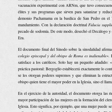
vacunación experimental con ARNm, que tuvo consecuencia
élites y sus programas que sirven para satanizar y redu
demonio Pachamama en la basílica de San Pedro en el V
mandamiento. Con la declaración doctrinal
Fiducia suppli
pecado de sodomía. De este modo, desechó el Decálogo y el 
Era.
El documento final del Sínodo sobre la sinodalidad afirm
colegio episcopal y del obispo de Roma es inalienable».
satisface a los católicos. Solo hay un pequeño añadido:
«
práctica pastoral: Bergoglio establecerá exactamente lo cont
se les otorgan poderes supremos y que eliminan la estruc
obispo quien tiene el mayor poder en la Iglesia, sino el 
En el ejercicio de la autoridad, el documento otorga las r
mayor participación de las mujeres en la formación del cler
Iglesia. Esto significa, por ejemplo, que una mujer puede s