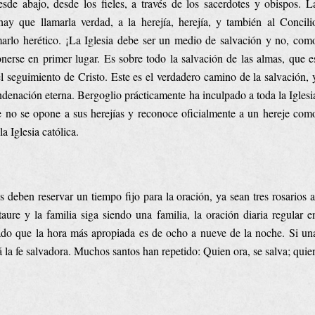
esde abajo, desde los fieles, a través de los sacerdotes y obispos. L
ay que llamarla verdad, a la herejía, herejía, y también al Concili
marlo herético. ¡La Iglesia debe ser un medio de salvación y no, com
erse en primer lugar. Es sobre todo la salvación de las almas, que e
el seguimiento de Cristo. Este es el verdadero camino de la salvación, 
ndenación eterna. Bergoglio prácticamente ha inculpado a toda la Iglesi
que no se opone a sus herejías y reconoce oficialmente a un hereje com
a Iglesia católica.
s deben reservar un tiempo fijo para la oración, ya sean tres rosarios a
staure y la familia siga siendo una familia, la oración diaria regular e
rado que la hora más apropiada es de ocho a nueve de la noche. Si un
á la fe salvadora. Muchos santos han repetido: Quien ora, se salva; quie