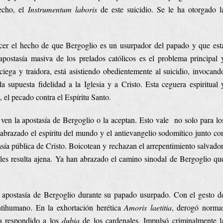
hecho, el
Instrumentum laboris
de este suicidio. Se le ha otorgado l
ocer el hecho de que Bergoglio es un usurpador del papado y que est
apostasía masiva de los prelados católicos es el problema principal 
ciega y traidora, está asistiendo obedientemente al suicidio, invocand
 supuesta fidelidad a la Iglesia y a Cristo. Esta ceguera espiritual 
 el pecado contra el Espíritu Santo.
 ven la apostasía de Bergoglio o la aceptan. Esto vale no solo para lo
 abrazado el espíritu del mundo y el antievangelio sodomítico junto co
sía pública de Cristo. Boicotean y rechazan el arrepentimiento salvador
les resulta ajena. Ya han abrazado el camino sinodal de Bergoglio qu
a apostasía de Bergoglio durante su papado usurpado. Con el gesto d
antihumano. En la exhortación herética
Amoris laetitia
, derogó norma
ha respondido a los
dubia
de los cardenales. Impulsó criminalmente l