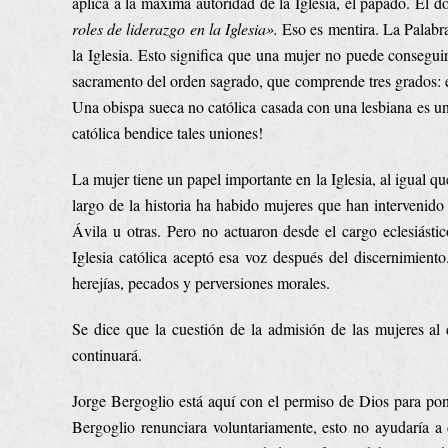
aplica a la máxima autoridad de la Iglesia, el papado. El 
roles de liderazgo en la Iglesia».
Eso es mentira. La Palabra
la Iglesia. Esto significa que una mujer no puede conseguir
sacramento del orden sagrado, que comprende tres grados: el
Una obispa sueca no católica casada con una lesbiana es u
católica bendice tales uniones!
La mujer tiene un papel importante en la Iglesia, al igual q
largo de la historia ha habido mujeres que han intervenido 
Ávila u otras. Pero no actuaron desde el cargo eclesiástico
Iglesia católica aceptó esa voz después del discernimien
herejías, pecados y perversiones morales.
Se dice que la cuestión de la admisión de las mujeres al
continuará.
Jorge Bergoglio está aquí con el permiso de Dios para pone
Bergoglio renunciara voluntariamente, esto no ayudaría a de