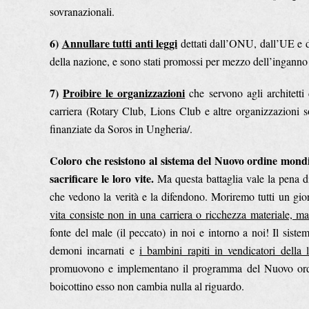
sovranazionali.
6)
Annullare tutti anti leggi
dettati dall’ONU, dall’UE e d
della nazione, e sono stati promossi per mezzo dell’inganno s
7)
Proibire le organizzazioni
che servono agli architetti
carriera (Rotary Club, Lions Club e altre organizzazioni 
finanziate da Soros in Ungheria/.
Coloro che resistono al sistema del Nuovo ordine mondi
sacrificare le loro vite.
Ma questa battaglia vale la pena di 
che vedono la verità e la difendono. Moriremo tutti un gior
vita consiste non in una carriera o ricchezza materiale, ma 
fonte del male (il peccato) in noi e intorno a noi! Il sis
demoni incarnati e
i bambini rapiti in vendicatori della
promuovono e implementano il programma del Nuovo ordine
boicottino esso non cambia nulla al riguardo.