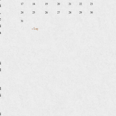
17
18
19
20
21
22
23
i
,
24
25
26
27
28
29
30
e
31
i
« Lug
a
i
l
l
i
i