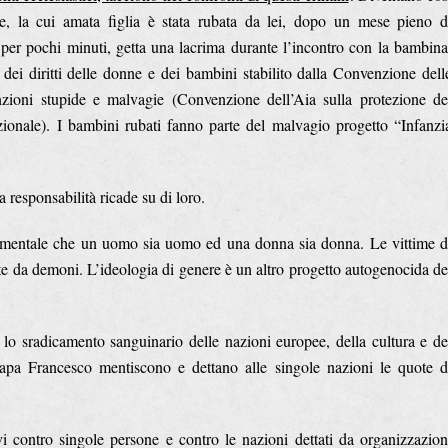
e, la cui amata figlia è stata rubata da lei, dopo un mese pieno d
 per pochi minuti, getta una lacrima durante l’incontro con la bambina
ei diritti delle donne e dei bambini stabilito dalla Convenzione dell
ioni stupide e malvagie (Convenzione dell’Aia sulla protezione de
ionale). I bambini rubati fanno parte del malvagio progetto “Infanzi
a responsabilità ricade su di loro.
amentale che un uomo sia uomo ed una donna sia donna. Le vittime d
ute da demoni. L’ideologia di genere è un altro progetto autogenocida de
lo sradicamento sanguinario delle nazioni europee, della cultura e de
papa Francesco mentiscono e dettano alle singole nazioni le quote d
 contro singole persone e contro le nazioni dettati da organizzazion