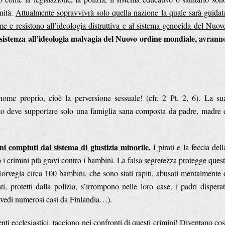
nità.
Attualmente sopravvivrà solo quella nazione la quale sarà guidat
e e resistono all’ideologia distruttiva e al sistema genocida del Nuov
esistenza all’ideologia malvagia del Nuovo ordine mondiale, avrann
ome proprio, cioè la perversione sessuale! (cfr. 2 Pt. 2, 6). La su
to deve supportare solo una famiglia sana composta da padre, madre 
i compiuti dal sistema di giustizia minorile
.
I pirati e la feccia dell
o i crimini più gravi contro i bambini. La falsa segretezza
protegge quest
Norvegia circa 100 bambini, che sono stati rapiti, abusati mentalmente 
 protetti dalla polizia, s’irrompono nelle loro case, i padri disperat
 (vedi numerosi casi da Finlandia…).
enti ecclesiastici, tacciono nei confronti di questi crimini
! Diventano cos