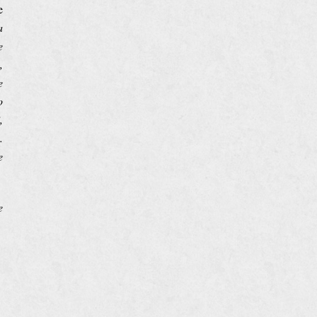
e
a
e
,
e
o
,
.
e
e