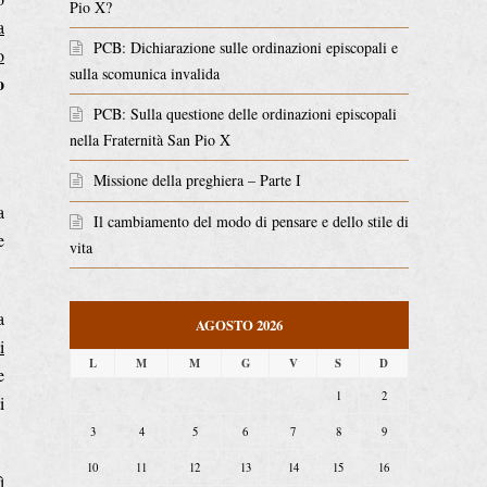
Pio X?
a
PCB: Dichiarazione sulle ordinazioni episcopali e
o
sulla scomunica invalida
o
PCB: Sulla questione delle ordinazioni episcopali
nella Fraternità San Pio X
Missione della preghiera – Parte I
a
Il cambiamento del modo di pensare e dello stile di
e
vita
a
AGOSTO 2026
i
L
M
M
G
V
S
D
e
1
2
i
3
4
5
6
7
8
9
10
11
12
13
14
15
16
ì