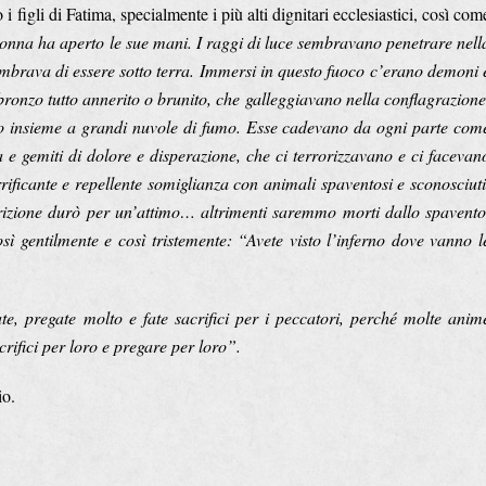
 figli di Fatima, specialmente i più alti dignitari ecclesiastici, così com
nna ha aperto le sue mani. I raggi di luce sembravano penetrare nell
mbrava di essere sotto terra. Immersi in questo fuoco c’erano demoni 
ronzo tutto annerito o brunito, che galleggiavano nella conflagrazione
tro insieme a grandi nuvole di fumo. Esse cadevano da ogni parte com
da e gemiti di dolore e disperazione, che ci terrorizzavano e ci facevan
rificante e repellente somiglianza con animali spaventosi e sconosciuti
rizione durò per un’attimo… altrimenti saremmo morti dallo spavento
ì gentilmente e così tristemente: “Avete visto l’inferno dove vanno l
te, pregate molto e fate sacrifici per i peccatori, perché molte anim
rifici per loro e pregare per loro”.
io.