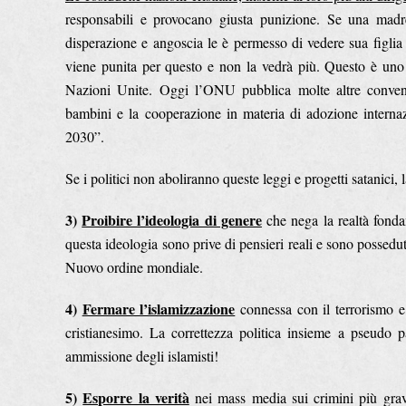
responsabili e provocano giusta punizione. Se una madr
disperazione e angoscia le è permesso di vedere sua figlia
viene punita per questo e non la vedrà più. Questo è uno d
Nazioni Unite. Oggi l’ONU pubblica molte altre convenz
bambini e la cooperazione in materia di adozione internaz
2030”.
Se i politici non aboliranno queste leggi e progetti satanici, l
3)
Proibire l’ideologia di genere
che nega la realtà fond
questa ideologia sono prive di pensieri reali e sono possed
Nuovo ordine mondiale.
4)
Fermare l’islamizzazione
connessa con il terrorismo e 
cristianesimo. La correttezza politica insieme a pseudo 
ammissione degli islamisti!
5)
Esporre la verità
nei mass media sui crimini più gravi