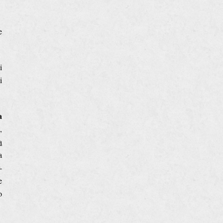
e
i
i
a
,
a
a
-
e
o