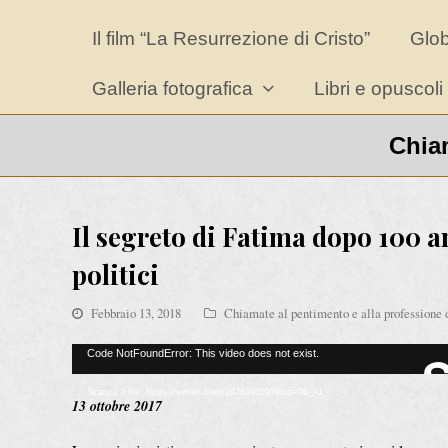
Il film “La Resurrezione di Cristo”
Glo
Galleria fotografica
Libri e opuscoli
Chiam
Il segreto di Fatima dopo 100 a
politici
Febbraio 13, 2018
Chiamate al pentimento e alla professione 
Code NotFoundError: This video does not exist.
Scarica il file: https://vimeo.com/247839659?loop=0&_=1
13 ottobre 2017