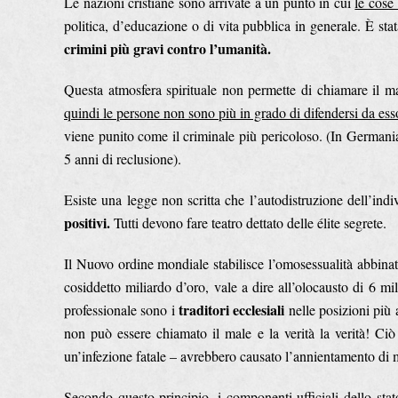
Le nazioni cristiane sono arrivate a un punto in cui
le cose
politica, d’educazione o di vita pubblica in generale. È sta
crimini più gravi contro l’umanità.
Questa atmosfera spirituale non permette di chiamare il 
quindi le persone non sono più in grado di difendersi da ess
viene punito come il criminale più pericoloso. (In Germani
5 anni di reclusione).
Esiste una legge non scritta che l’autodistruzione dell’ind
positivi.
Tutti devono fare teatro dettato delle élite segrete.
Il Nuovo ordine mondiale stabilisce l’omosessualità abbinata 
cosiddetto miliardo d’oro, vale a dire all’olocausto di 6 m
traditori ecclesiali
professionale sono i
nelle posizioni più 
non può essere chiamato il male e la verità la verità! Ciò 
un’infezione fatale – avrebbero causato l’annientamento di 
Secondo questo principio, i componenti ufficiali dello stat