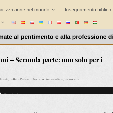
balizzazione nel mondo
Insegnamento biblico
ate al pentimento e alla professione d
nni – Seconda parte: non solo per i
di fede
,
Lettere Pastorali
,
Nuovo ordine mondiale, massoneria
Video
Player