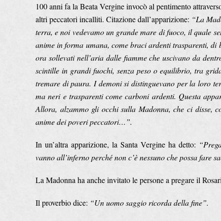
100 anni fa la Beata Vergine invocò al pentimento attraverso i
altri peccatori incalliti. Citazione dall’apparizione:
“La Mado
terra, e noi vedevamo un grande mare di fuoco, il quale se
anime in forma umana, come braci ardenti trasparenti, di b
ora sollevati nell’aria dalle fiamme che uscivano da den
scintille in grandi fuochi, senza peso o equilibrio, tra gri
tremare di paura. I demoni si distinguevano per la loro ter
ma neri e trasparenti come carboni ardenti. Questa appa
Allora, alzammo gli occhi sulla Madonna, che ci disse, cos
anime dei poveri peccatori…”.
In un’altra apparizione, la Santa Vergine ha detto:
“Prega
vanno all’inferno perché non c’è nessuno che possa fare sac
La Madonna ha anche invitato le persone a pregare il Rosar
Il proverbio dice:
“Un uomo saggio ricorda della fine”.