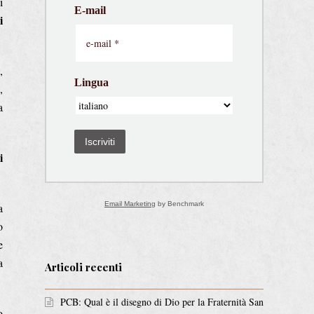
i
E-mail
i
,
Lingua
,
a
Iscriviti
i
Email Marketing
by Benchmark
a
o
e
a
Articoli recenti
PCB: Qual è il disegno di Dio per la Fraternità San
o