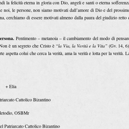
di la felicità eterna in gloria con Dio, angeli e santi o eterna sofferenz
. Se noi, le persone, non siamo motivati dall’amore di Dio e del prossim
a, cerchiamo di essere motivati almeno dalla paura del giudizio retto 
persona.
Pentimento – metanoia – il cambiamento del modo di pensar
. Non è un segreto che Cristo è
“la Via, la Verità e la Vita”
(Gv. 14, 6)
 aspetta colui che cerca la verità, ama la verità e lotta per la verità. L
+ Elia
triarcato Cattolico Bizantino
etodio, OSBMr
el Patriarcato Cattolico Bizantino