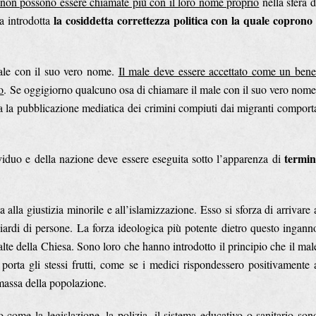
 non possono essere chiamate più con il loro nome proprio
nella sfera d
la cosiddetta correttezza politica con la quale coprono 
ta introdotta
male con il suo vero nome.
Il male deve essere accettato come un bene
o
. Se oggigiorno qualcuno osa di chiamare il male con il suo vero nome
a la pubblicazione mediatica dei crimini compiuti dai migranti comport
termin
ividuo e della nazione deve essere eseguita sotto l’apparenza di
alla giustizia minorile e all’islamizzazione. Esso si sforza di arrivare 
iliardi di persone. La forza ideologica più potente dietro questo ingann
alte della Chiesa. Sono loro che hanno introdotto il principio che il mal
porta gli stessi frutti, come se i medici rispondessero positivamente 
massa della popolazione.
o come la legislazione, la polizia, il sistema educativo o sanitario son