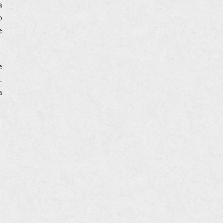
a
o
e
e
.
a