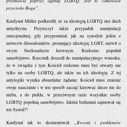
przemawia poprzez agendę LGBTQ. Jest to całkowicie
przeciwko Bogu”.
Kardynał Müller podkreślił, że za ideologią LGBTQ stoi duch
antychrysta. Przytoczył także przypadek manipulacji
emocjonalnej, gdy przypomniał, jak na synodzie jeden z
mówców-filosodomitów, promujący ideologię LGBT, mówił o
swym biseksualnym krewnym. Rzekomo popełnił
samobójstwo. Rzecznik doszedł do manipulacyjnego wniosku,
że w związku z tym Kościół rzekomo musi być otwarty nie
tylko na osoby LGBTQ, ale także na ich ideologię. Z tej
antylogiki wynika absurdalne żądanie: Kościół musi zmienić
swoje nauczanie i w ten sposób zacząć kierować dusze nie do
nieba, a do piekła, w przeciwnym razie wszystkie osoby
LGBTQ popełnią samobójstwo. Jakimi bzdurami zajmował się
ten Synod?!
Kardynał tak to skomentował:
„Kwestii i problemów