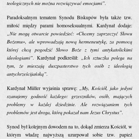
teologicznych nie można rozwiązywać emocjami”.
Paradoksalnym tematem Synodu Biskupów była także tzw.
miłość między parami homoseksualnymi. Kardynał dodaje:
„Nie mogą otwarcie powiedzieć: «Chcemy zaprzeczyć Słowu
Bożemu», ale wprowadzają nową hermeneutykę, za pomocą
której chcą pogodzić Słowo Boże z tymi antykatolickimi
ideologiami”.
Kardynał podkreślił:
„Ich sztuczka polega na
tym, że mieszają duszpasterstwo tych osób z ideologią
antychrześcijańską”.
Kardynał Müller wyjaśnia sprawę:
„My, Kościół, jako jedyni
szanujemy godność każdego: grzeszników, osób, mających
problemy w każdej dziedzinie. Ale rozwiązaniem tych
problemów jest droga, którą pokazał nam Jezus Chrystus”.
Synod był kolejnym dowodem na to, dokąd zmierza Kościół, w
którym władzę najwyższą uzurpował sobie tzw. papież