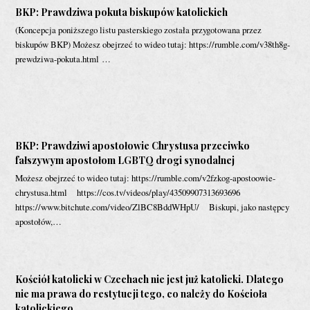
BKP: Prawdziwa pokuta biskupów katolickich
(Koncepcja poniższego listu pasterskiego została przygotowana przez
biskupów BKP) Możesz obejrzeć to wideo tutaj: https://rumble.com/v38th8g-
prewdziwa-pokuta.html …
BKP: Prawdziwi apostołowie Chrystusa przeciwko
fałszywym apostołom LGBTQ drogi synodalnej
Możesz obejrzeć to wideo tutaj: https://rumble.com/v2fzkog-apostoowie-
chrystusa.html https://cos.tv/videos/play/43509907313693696
https://www.bitchute.com/video/ZlBC8BddWHpU/ Biskupi, jako następcy
apostołów,…
Kościół katolicki w Czechach nie jest już katolicki. Dlatego
nie ma prawa do restytucji tego, co należy do Kościoła
katolickiego.