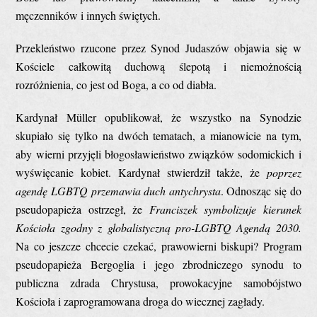
męczenników i innych świętych.
Przekleństwo rzucone przez Synod Judaszów objawia się w
Kościele całkowitą duchową ślepotą i niemożnością
rozróżnienia, co jest od Boga, a co od diabła.
Kardynał Müller opublikował, że wszystko na Synodzie
skupiało się tylko na dwóch tematach, a mianowicie na tym,
aby wierni przyjęli błogosławieństwo związków sodomickich i
wyświęcanie kobiet. Kardynał stwierdził także, że
poprzez
agendę LGBTQ przemawia duch antychrysta
. Odnosząc się do
pseudopapieża ostrzegł, że
Franciszek symbolizuje kierunek
Kościoła zgodny z globalistyczną pro-LGBTQ Agendą 2030.
Na co jeszcze chcecie czekać, prawowierni biskupi? Program
pseudopapieża Bergoglia i jego zbrodniczego synodu to
publiczna zdrada Chrystusa, prowokacyjne samobójstwo
Kościoła i zaprogramowana droga do wiecznej zagłady.