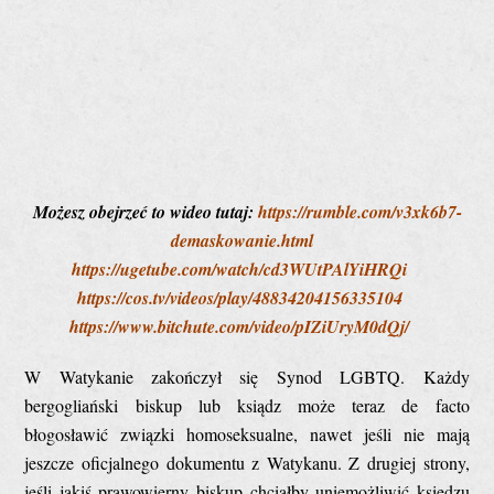
Możesz obejrzeć to wideo tutaj:
https://rumble.com/v3xk6b7-
demaskowanie.html
https://ugetube.com/watch/cd3WUtPAlYiHRQi
https://cos.tv/videos/play/48834204156335104
https://www.bitchute.com/video/pIZiUryM0dQj/
W Watykanie zakończył się Synod LGBTQ. Każdy
bergogliański biskup lub ksiądz może teraz de facto
błogosławić związki homoseksualne, nawet jeśli nie mają
jeszcze oficjalnego dokumentu z Watykanu. Z drugiej strony,
jeśli jakiś prawowierny biskup chciałby uniemożliwić księdzu