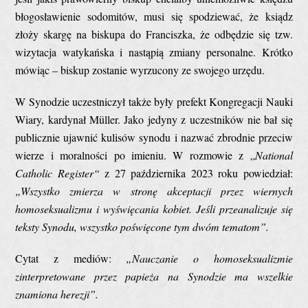
błogosławienie sodomitów, musi się spodziewać, że ksiądz
złoży skargę na biskupa do Franciszka, że odbędzie się tzw.
wizytacja watykańska i nastąpią zmiany personalne. Krótko
mówiąc – biskup zostanie wyrzucony ze swojego urzędu.
W Synodzie uczestniczył także były prefekt Kongregacji Nauki
Wiary, kardynał Müller. Jako jedyny z uczestników nie bał się
publicznie ujawnić kulisów synodu i nazwać zbrodnie przeciw
wierze i moralności po imieniu. W rozmowie z „
National
Catholic Register“
z 27 października 2023 roku powiedział:
„Wszystko zmierza w stronę akceptacji przez wiernych
homoseksualizmu i wyświęcania kobiet. Jeśli przeanalizuje się
teksty Synodu, wszystko poświęcone tym dwóm tematom”.
Cytat z mediów:
„Nauczanie o homoseksualizmie
zinterpretowane przez papieża na Synodzie ma wszelkie
znamiona herezji”.