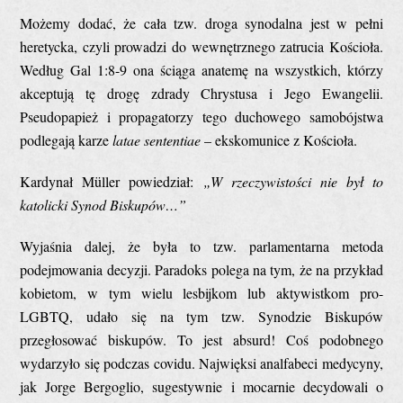
Możemy dodać, że cała tzw. droga synodalna jest w pełni
heretycka, czyli prowadzi do wewnętrznego zatrucia Kościoła.
Według Gal 1:8-9 ona ściąga anatemę na wszystkich, którzy
akceptują tę drogę zdrady Chrystusa i Jego Ewangelii.
Pseudopapież i propagatorzy tego duchowego samobójstwa
podlegają karze
latae sententiae
– ekskomunice z Kościoła.
Kardynał Müller powiedział:
„W rzeczywistości nie był to
katolicki Synod Biskupów…”
Wyjaśnia dalej, że była to tzw. parlamentarna metoda
podejmowania decyzji. Paradoks polega na tym, że na przykład
kobietom, w tym wielu lesbijkom lub aktywistkom pro-
LGBTQ, udało się na tym tzw. Synodzie Biskupów
przegłosować biskupów. To jest absurd! Coś podobnego
wydarzyło się podczas covidu. Najwięksi analfabeci medycyny,
jak Jorge Bergoglio, sugestywnie i mocarnie decydowali o