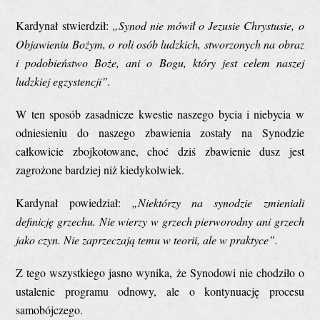
Kardynał stwierdził:
„Synod nie mówił o Jezusie Chrystusie, o
Objawieniu Bożym, o roli osób ludzkich, stworzonych na obraz
i podobieństwo Boże, ani o Bogu, który jest celem naszej
ludzkiej egzystencji”.
W ten sposób zasadnicze kwestie naszego bycia i niebycia w
odniesieniu do naszego zbawienia zostały na Synodzie
całkowicie zbojkotowane, choć dziś zbawienie dusz jest
zagrożone bardziej niż kiedykolwiek.
Kardynał powiedział:
„Niektórzy na synodzie zmieniali
definicję grzechu. Nie wierzy w grzech pierworodny ani grzech
jako czyn. Nie zaprzeczają temu w teorii, ale w praktyce”.
Z tego wszystkiego jasno wynika, że Synodowi nie chodziło o
ustalenie programu odnowy, ale o kontynuację procesu
samobójczego.