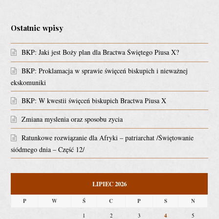
Ostatnie wpisy
BKP: Jaki jest Boży plan dla Bractwa Świętego Piusa X?
BKP: Proklamacja w sprawie święceń biskupich i nieważnej
ekskomuniki
BKP: W kwestii święceń biskupich Bractwa Piusa X
Zmiana myslenia oraz sposobu zycia
Ratunkowe rozwiązanie dla Afryki – patriarchat /Świętowanie
siódmego dnia – Część 12/
LIPIEC 2026
P
W
Ś
C
P
S
N
4
1
2
3
5