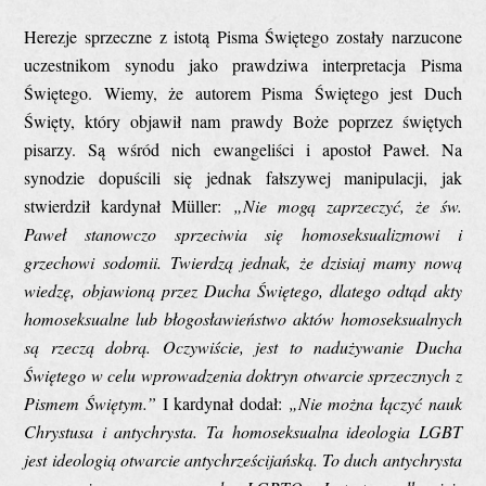
Herezje sprzeczne z istotą Pisma Świętego zostały narzucone
uczestnikom synodu jako prawdziwa interpretacja Pisma
Świętego. Wiemy, że autorem Pisma Świętego jest Duch
Święty, który objawił nam prawdy Boże poprzez świętych
pisarzy. Są wśród nich ewangeliści i apostoł Paweł. Na
synodzie dopuścili się jednak fałszywej manipulacji, jak
stwierdził kardynał Müller:
„Nie mogą zaprzeczyć, że św.
Paweł stanowczo sprzeciwia się homoseksualizmowi i
grzechowi sodomii. Twierdzą jednak, że dzisiaj mamy nową
wiedzę, objawioną przez Ducha Świętego, dlatego odtąd akty
homoseksualne lub błogosławieństwo aktów homoseksualnych
są rzeczą dobrą. Oczywiście, jest to nadużywanie Ducha
Świętego w celu wprowadzenia doktryn otwarcie sprzecznych z
Pismem Świętym.”
I kardynał dodał:
„Nie można łączyć nauk
Chrystusa i antychrysta. Ta homoseksualna ideologia LGBT
jest ideologią otwarcie antychrześcijańską. To duch antychrysta