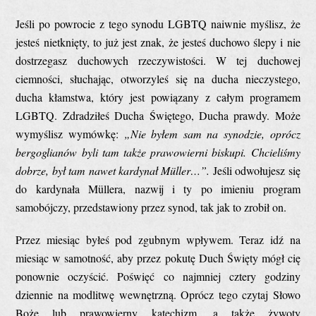
Jeśli po powrocie z tego synodu LGBTQ naiwnie myślisz, że
jesteś nietknięty, to już jest znak, że jesteś duchowo ślepy i nie
dostrzegasz duchowych rzeczywistości. W tej duchowej
ciemności, słuchając, otworzyleś się na ducha nieczystego,
ducha kłamstwa, który jest powiązany z całym programem
LGBTQ. Zdradziłeś Ducha Świętego, Ducha prawdy. Może
wymyślisz wymówkę:
„Nie byłem sam na synodzie, oprócz
bergoglianów byli tam także prawowierni biskupi. Chcieliśmy
dobrze, był tam nawet kardynał Müller…”.
Jeśli odwołujesz się
do kardynała Müllera, nazwij i ty po imieniu program
samobójczy, przedstawiony przez synod, tak jak to zrobił on.
Przez miesiąc byłeś pod zgubnym wpływem. Teraz idź na
miesiąc w samotność, aby przez pokutę Duch Święty mógł cię
ponownie oczyścić. Poświęć co najmniej cztery godziny
dziennie na modlitwę wewnętrzną. Oprócz tego czytaj Słowo
Boże lub prawowierny katechizm, a także żywoty