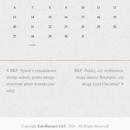
11
6
7
8
9
10
12
13
14
15
16
17
18
19
20
21
22
23
24
25
26
27
28
29
30
31
« cze
previous
BKP: Synod o synodalności
BKP: Polacy, czy wybierzecie
next
stosuje metody prania mózgu
post:
post:
drogę śmierci Bergoglio, czy
stosowane przez destrukcyjne
drogę życia Chrystusa?
sekty
Copyright
Your Business LLC.
2026 - All Rights Reserved