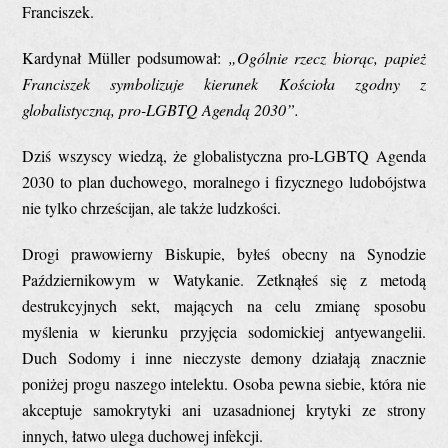
Franciszek.
Kardynał Müller podsumował:
„Ogólnie rzecz biorąc, papież
Franciszek symbolizuje kierunek Kościoła zgodny z
globalistyczną, pro-LGBTQ Agendą 2030”.
Dziś wszyscy wiedzą, że globalistyczna pro-LGBTQ Agenda
2030 to plan duchowego, moralnego i fizycznego ludobójstwa
nie tylko chrześcijan, ale także ludzkości.
Drogi prawowierny Biskupie, byłeś obecny na Synodzie
Październikowym w Watykanie. Zetknąłeś się z metodą
destrukcyjnych sekt, mających na celu zmianę sposobu
myślenia w kierunku przyjęcia sodomickiej antyewangelii.
Duch Sodomy i inne nieczyste demony działają znacznie
poniżej progu naszego intelektu. Osoba pewna siebie, która nie
akceptuje samokrytyki ani uzasadnionej krytyki ze strony
innych, łatwo ulega duchowej infekcji.