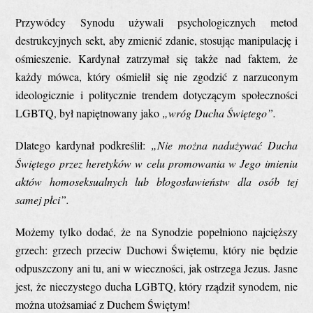
Przywódcy Synodu używali psychologicznych metod
destrukcyjnych sekt, aby zmienić zdanie, stosując manipulację i
ośmieszenie. Kardynał zatrzymał się także nad faktem, że
każdy mówca, który ośmielił się nie zgodzić z narzuconym
ideologicznie i politycznie trendem dotyczącym społeczności
LGBTQ, był napiętnowany jako
„wróg Ducha Świętego”.
Dlatego kardynał podkreślił:
„Nie można nadużywać Ducha
Świętego przez heretyków w celu promowania w Jego imieniu
aktów homoseksualnych lub błogosławieństw dla osób tej
samej płci”.
Możemy tylko dodać, że na Synodzie popełniono najcięższy
grzech: grzech przeciw Duchowi Świętemu, który nie będzie
odpuszczony ani tu, ani w wieczności, jak ostrzega Jezus. Jasne
jest, że nieczystego ducha LGBTQ, który rządził synodem, nie
można utożsamiać z Duchem Świętym!