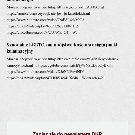
Możesz obejrzeć to wideo tutaj: https://youtu.be/PL9C00XdugI
https://rumble.com/v6y39qk-nie-jest-ju-katolicki.html
https://www.bitchute.com/video/9haESL4dkMdL/
https://cos.tv/videos/play/63351262873946112
https://crowdbunker.com/v/24J79Ys4C4 W…
Synodalne LGBTQ samobójstwo Kościoła osiąga punkt
kulminacyjny
Możesz obejrzeć to wideo tutaj: https://rumble.com/v3g6r08-synodalne-
samobjstwo.html https://ugetube.com/watch/jyWNSEDSpCyBxFn
https://www.bitchute.com/video/D5eN2dPuvfND/
https://cos.tv/videos/play/47110850494107648 W dniach 4-29…
Zapisz się do newslettera BKP