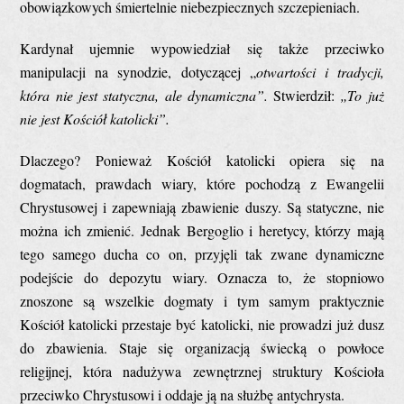
obowiązkowych śmiertelnie niebezpiecznych szczepieniach.
Kardynał ujemnie wypowiedział się także przeciwko
manipulacji na synodzie, dotyczącej „
otwartości i tradycji,
która nie jest statyczna, ale dynamiczna”.
Stwierdził:
„To już
nie jest Kościół katolicki”.
Dlaczego? Ponieważ Kościół katolicki opiera się na
dogmatach, prawdach wiary, które pochodzą z Ewangelii
Chrystusowej i zapewniają zbawienie duszy. Są statyczne, nie
można ich zmienić. Jednak Bergoglio i heretycy, którzy mają
tego samego ducha co on, przyjęli tak zwane dynamiczne
podejście do depozytu wiary. Oznacza to, że stopniowo
znoszone są wszelkie dogmaty i tym samym praktycznie
Kościół katolicki przestaje być katolicki, nie prowadzi już dusz
do zbawienia. Staje się organizacją świecką o powłoce
religijnej, która nadużywa zewnętrznej struktury Kościoła
przeciwko Chrystusowi i oddaje ją na służbę antychrysta.