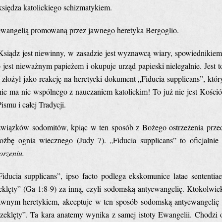
księdza katolickiego schizmatykiem.
yewangelią promowaną przez jawnego heretyka Bergoglio.
 Ksiądz jest niewinny, w zasadzie jest wyznawcą wiary, spowiednikiem
est nieważnym papieżem i okupuje urząd papieski nielegalnie. Jest t
łożył jako reakcję na heretycki dokument „Fiducia supplicans”, któr
ie ma nic wspólnego z nauczaniem katolickim! To już nie jest Kośció
ismu i całej Tradycji.
 związków sodomitów, kpiąc w ten sposób z Bożego ostrzeżenia prze
oźbę ognia wiecznego (Judy 7). „Fiducia supplicans” to oficjalnie 
orzeniu.
ducia supplicans”, ipso facto podlega ekskomunice latae sententiae
eklęty” (Ga 1:8-9) za inną, czyli sodomską antyewangelię. Ktokolwie
awnym heretykiem, akceptuje w ten sposób sodomską antyewangelię 
zeklęty”. Ta kara anatemy wynika z samej istoty Ewangelii. Chodzi 