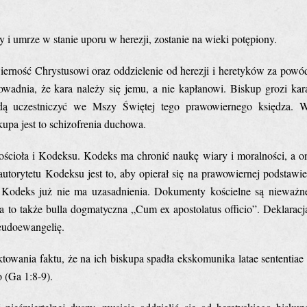
 i umrze w stanie uporu w herezji, zostanie na wieki potępiony.
 wierność Chrystusowi oraz oddzielenie od herezji i heretyków za powó
owadnia, że kara należy się jemu, a nie kapłanowi. Biskup grozi kar
będą uczestniczyć we Mszy Świętej tego prawowiernego księdza. 
kupa jest to schizofrenia duchowa.
ścioła i Kodeksu. Kodeks ma chronić naukę wiary i moralności, a o
orytetu Kodeksu jest to, aby opierał się na prawowiernej podstawie
m Kodeks już nie ma uzasadnienia. Dokumenty kościelne są nieważn
a to także bulla dogmatyczna „Cum ex apostolatus officio”. Deklaracj
eudoewangelię.
wania faktu, że na ich biskupa spadła ekskomunika latae sententiae 
 (Ga 1:8-9).