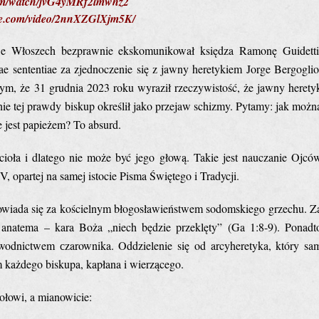
com/watch/jvG4yMRf2lmwhz2
ute.com/video/2nnXZGlXjm5K/
we Włoszech bezprawnie ekskomunikował księdza Ramonę Guidetti
ae sententiae za zjednoczenie się z jawny heretykiem Jorge Bergoglio
tym, że 31 grudnia 2023 roku wyraził rzeczywistość, że jawny herety
ie tej prawdy biskup określił jako przejaw schizmy. Pytamy: jak możn
 jest papieżem? To absurd.
cioła i dlatego nie może być jego głową. Takie jest nauczanie Ojcó
V, opartej na samej istocie Pisma Świętego i Tradycji.
powiada się za kościelnym błogosławieństwem sodomskiego grzechu. Z
 anatema – kara Boża „niech będzie przeklęty” (Ga 1:8-9). Ponadt
wodnictwem сzarownika. Oddzielenie się od arcyheretyka, który sa
m każdego biskupa, kapłana i wierzącego.
ołowi, a mianowicie: