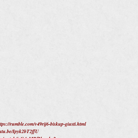
ttps://rumble.com/v49rij6-biskup-giusti.html
outu.be/Ipyk2bT2ffU