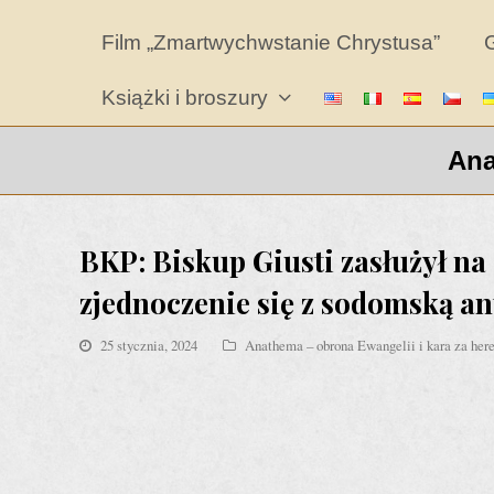
Film „Zmartwychwstanie Chrystusa”
G
Książki i broszury
Ana
BKP: Biskup Giusti zasłużył na
zjednoczenie się z sodomską a
25 stycznia, 2024
Anathema – obrona Ewangelii i kara za her