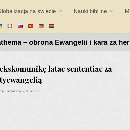
lobalizacja na świecie
Nauki biblijne
M
thema – obrona Ewangelii i kara za her
 ekskomunikę latae sententiae za
ntyewangelią
ezje
,
Apostazja w Kościele