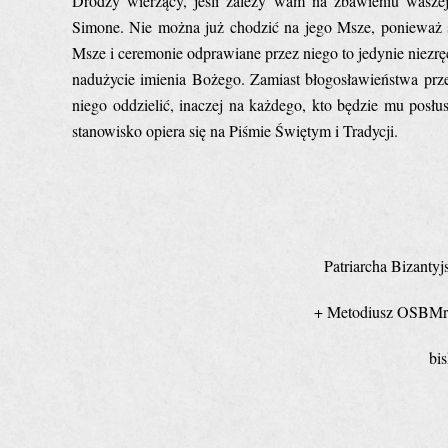
Drodzy wierzący, jeśli zależy wam na zbawieniu waszej 
Simone. Nie można już chodzić na jego Msze, ponieważ s
Msze i ceremonie odprawiane przez niego to jedynie niezrę
nadużycie imienia Bożego. Zamiast błogosławieństwa prz
niego oddzielić, inaczej na każdego, kto będzie mu posł
stanowisko opiera się na Piśmie Świętym i Tradycji.
Patriarcha Bizantyj
+ Metodiusz O
bis