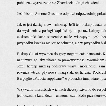
publiczne wyrzeczenie się Zbawiciela i drogi zbawienia.
Jeśli biskup Simone Giusti nie odprawi odpowiedniej pokuty
Jak to jest dzisiaj z tzw. schizmą? Jeśli ten biskup uważa
do wydalenia z posługi kapłańskiej, to po raz kolejny ud
ekskomuniki latae sententiae także wierzącym, jeśli 
przypadku księdza nie jest to schizma, ale w przypadku bis
Biskup Giusti wywraca do góry nogami całe nauczanie Ko
nadużywa go, aby ukarać za prawowierność! Warunkiem aut
Jeżeli herezje niszczą podstawy wiary i moralności, sa
również wtedy, gdy nową wiarą stała się herezja. Podkreśl
Bergoglio „Fiducia supplicans” wprowadza inną wiarę i ps
Wzywamy wszystkich wiernych diecezji Livorno do respekto
jednocześnie kara Boża – anatema, czyli Boże przekleństwo