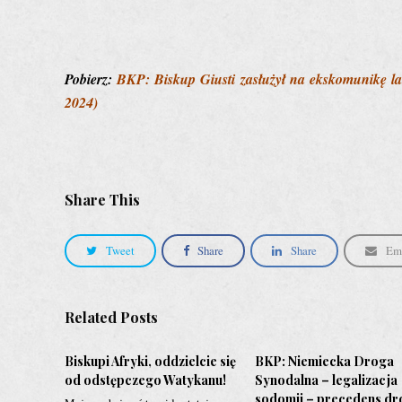
Pobierz:
BKP: Biskup Giusti zasłużył na ekskomunikę lat
2024)
Share This
Tweet
Share
Share
Em
Related Posts
Biskupi Afryki, oddzielcie się
BKP: Niemiecka Droga
od odstępczego Watykanu!
Synodalna – legalizacja
sodomii – precedens dr