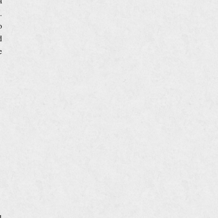
a
.
o
d
e
4