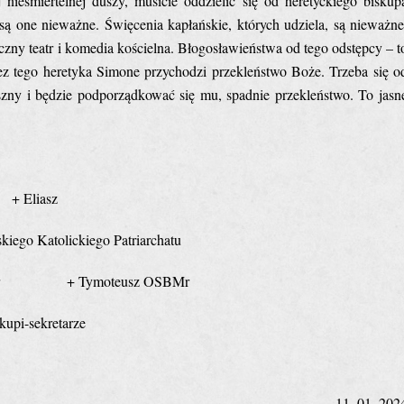
nieśmiertelnej duszy, musicie oddzielić się od heretyckiego biskup
ą one nieważne. Święcenia kapłańskie, których udziela, są nieważne
czny teatr i komedia kościelna. Błogosławieństwa od tego odstępcy – t
ez tego heretyka Simone przychodzi przekleństwo Boże. Trzeba się o
uszny i będzie podporządkować się mu, spadnie przekleństwo. To jasn
+ Eliasz
skiego Katolickiego Patriarchatu
SBMr + Tymoteusz OSBMr
kupi-sekretarze
11. 01. 202