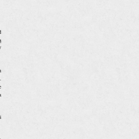
d
ą
W
n
.
e
a
i