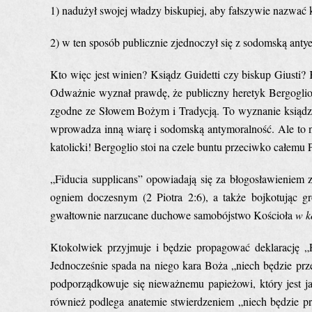
1) nadużył swojej władzy biskupiej, aby fałszywie nazwać 
2) w ten sposób publicznie zjednoczył się z sodomską ant
Kto więc jest winien? Ksiądz Guidetti czy biskup Giusti?
Odważnie wyznał prawdę, że publiczny heretyk Bergoglio j
zgodne ze Słowem Bożym i Tradycją. To wyznanie ksiądz z
wprowadza inną wiarę i sodomską antymoralność. Ale to n
katolicki! Bergoglio stoi na czele buntu przeciwko całemu P
„Fiducia supplicans” opowiadają się za błogosławieniem
ogniem doczesnym (2 Piotra 2:6), a także bojkotując gr
gwałtownie narzucane duchowe samobójstwo Kościoła
w k
Ktokolwiek przyjmuje i będzie propagować deklarację „Fi
Jednocześnie spada na niego kara Boża „niech będzie prz
podporządkowuje się nieważnemu papieżowi, który jest j
również podlega anatemie stwierdzeniem „niech będzie pr