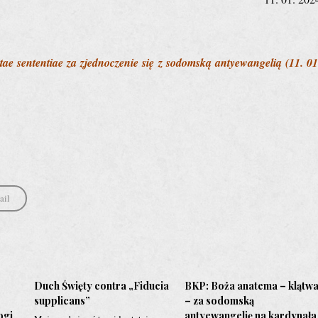
ae sententiae za zjednoczenie się z sodomską antyewangelią (11. 01
ail
Duch Święty contra „Fiducia
BKP: Boża anatema – klątw
supplicans”
– za sodomską
ogi
antyewangelię na kardynała