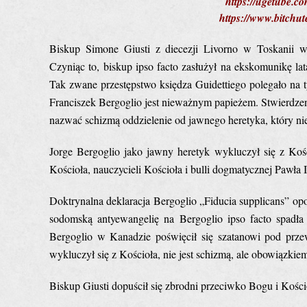
https://ugetube.
https://www.bitch
Biskup Simone Giusti z diecezji Livorno w Toskanii 
Czyniąc to, biskup ipso facto zasłużył na ekskomunikę lat
Tak zwane przestępstwo księdza Guidettiego polegało na 
Franciszek Bergoglio jest nieważnym papieżem. Stwierdzen
nazwać schizmą oddzielenie od jawnego heretyka, który nie
Jorge Bergoglio jako jawny heretyk wykluczył się z Koś
Kościoła, nauczycieli Kościoła i bulli dogmatycznej Pawła I
Doktrynalna deklaracja Bergoglio „Fiducia supplicans” o
sodomską antyewangelię na Bergoglio ipso facto spadła
Bergoglio w Kanadzie poświęcił się szatanowi pod prze
wykluczył się z Kościoła, nie jest schizmą, ale obowiązkie
Biskup Giusti dopuścił się zbrodni przeciwko Bogu i Kości