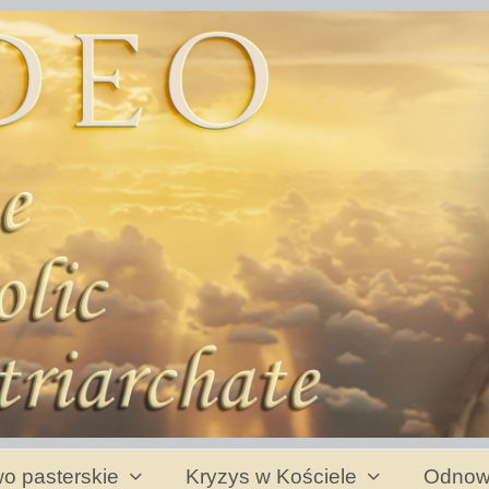
o pasterskie
Kryzys w Kościele
Odnow