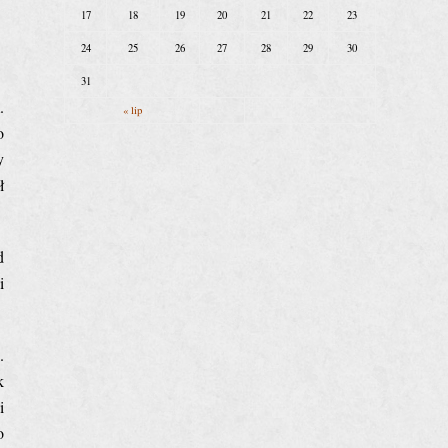
17
18
19
20
21
22
23
24
25
26
27
28
29
30
31
.
« lip
o
y
ł
d
i
.
k
i
o