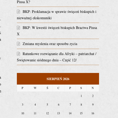
Piusa X?
BKP: Proklamacja w sprawie święceń biskupich i
nieważnej ekskomuniki
.
.
BKP: W kwestii święceń biskupich Bractwa Piusa
k
X
a
Zmiana myslenia oraz sposobu zycia
Ratunkowe rozwiązanie dla Afryki – patriarchat /
w
Świętowanie siódmego dnia – Część 12/
a
SIERPIEŃ 2026
o
P
W
Ś
C
P
S
N
m
1
2
3
4
5
6
7
8
9
10
11
12
13
14
15
16