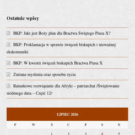
Ostatnie wpisy
BKP: Jaki jest Boży plan dla Bractwa Świętego Piusa X?
BKP: Proklamacja w sprawie święceń biskupich i nieważnej
ekskomuniki
BKP: W kwestii święceń biskupich Bractwa Piusa X
Zmiana myslenia oraz sposobu zycia
Ratunkowe rozwiązanie dla Afryki – patriarchat /Świętowanie
siódmego dnia – Część 12/
LIPIEC 2026
P
W
Ś
C
P
S
N
4
1
2
3
5