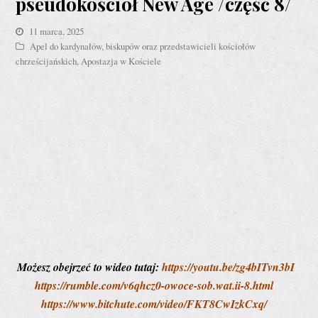
pseudokościół New Age /сzęść 8/
11 marca, 2025
Apel do kardynałów, biskupów oraz przedstawicieli kościołów
chrześcijańskich
,
Apostazja w Kościele
Możesz obejrzeć to wideo tutaj:
https://youtu.be/zg4bITvn3bI
https://rumble.com/v6qhcz0-owoce-sob.wat.ii-8.html
https://www.bitchute.com/video/FKT8CwIzkCxq/