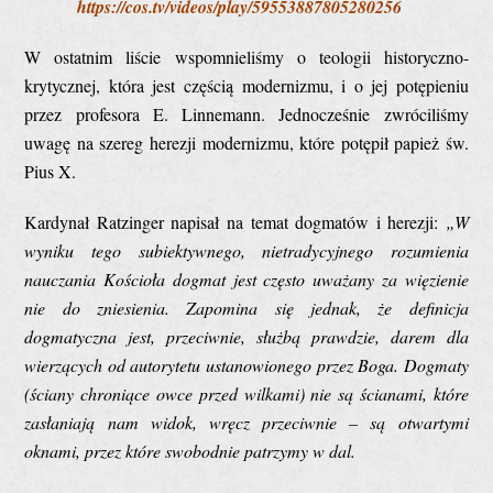
https://cos.tv/videos/play/59553887805280256
W ostatnim liście wspomnieliśmy o teologii historyczno-
krytycznej, która jest częścią modernizmu, i o jej potępieniu
przez profesora E. Linnemann. Jednocześnie zwróciliśmy
uwagę na szereg herezji modernizmu, które potępił papież św.
Pius X.
Kardynał Ratzinger napisał na temat dogmatów i herezji:
„W
wyniku tego subiektywnego, nietradycyjnego rozumienia
nauczania Kościoła dogmat jest często uważany za więzienie
nie do zniesienia. Zapomina się jednak, że definicja
dogmatyczna jest, przeciwnie, służbą prawdzie, darem dla
wierzących od autorytetu ustanowionego przez Boga. Dogmaty
(ściany chroniące owce przed wilkami) nie są ścianami, które
zasłaniają nam widok, wręcz przeciwnie – są otwartymi
oknami, przez które swobodnie patrzymy w dal.