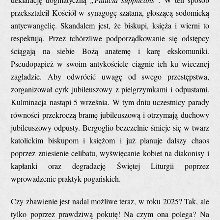
przekształcił Kościół w synagogę szatana, głoszącą sodomicką
antyewangelię. Skandalem jest, że biskupi, księża i wierni to
respektują. Przez tchórzliwe podporządkowanie się odstępcy
ściągają na siebie Bożą anatemę i karę ekskomuniki.
Pseudopapież w swoim antykościele ciągnie ich ku wiecznej
zagładzie. Aby odwrócić uwagę od swego przestępstwa,
zorganizował cyrk jubileuszowy z pielgrzymkami i odpustami.
Kulminacja nastąpi 5 września. W tym dniu uczestnicy parady
równości przekroczą bramę jubileuszową i otrzymają duchowy
jubileuszowy odpusty. Bergoglio bezczelnie śmieje się w twarz
katolickim biskupom i księżom i już planuje dalszy chaos
poprzez zniesienie celibatu, wyświęcanie kobiet na diakonisy i
kapłanki oraz degradację Świętej Liturgii poprzez
wprowadzenie praktyk pogańskich.
Czy zbawienie jest nadal możliwe teraz, w roku 2025? Tak, ale
tylko poprzez prawdziwą pokutę! Na czym ona polega? Na