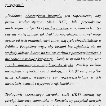
zniszczenie”
.
„Podobnie,
obowiązkiem biskupów
jest zapewnienie, aby
pisma modernistyczne (dziś HKT) lub przesiąknięte
modernizmem (dziś HKT)
nie były czytane
w seminariach….
Są
one nie mniej zgubne, jak druki pornograficzne, a nawet może
gorsze od tych ostatnich, gdyż zatruwają życie
chrześcijańskie u
źródła…
Pragniemy więc,
aby biskupi bez oglądania się na
względy ludzkie, biorąc na ten raz rozbrat z powściągliwością, i
nic sobie nie robiąc z krzykaczy
– każdy w sposób łagodny, lecz
z całą stanowczością wziął się do dzieła
. Niechaj biskupi
diecezjalni wszystkich starań dołożą, by
książki oraz wszelkie
druki szkodliwe, wydawane czy rozpowszechniane w ich
diecezjach, usuwać i wyrywać z rąk katolików
.
Teologowie określonego kierunku (dziś HKT) starają się
przejąć kluczowe stanowiska w Kościele, by pozyskać nowych