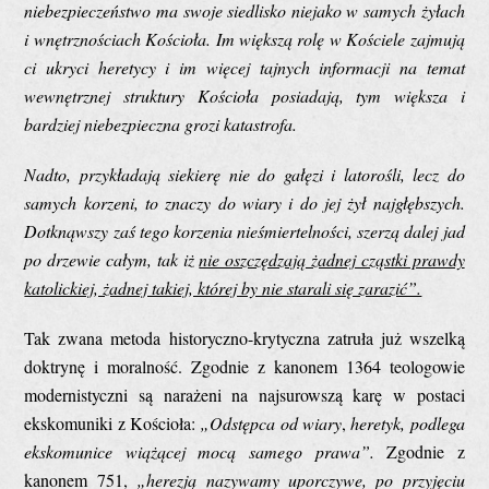
niebezpieczeństwo ma swoje siedlisko niejako w samych żyłach
i wnętrznościach Kościoła. Im większą rolę w Kościele zajmują
ci ukryci heretycy i im więcej tajnych informacji na temat
wewnętrznej struktury Kościoła posiadają, tym większa i
bardziej niebezpieczna grozi katastrofa.
Nadto, przykładają siekierę nie do gałęzi i latorośli, lecz do
samych korzeni, to znaczy do wiary i do jej żył najgłębszych.
Dotknąwszy zaś tego korzenia nieśmiertelności, szerzą dalej jad
po drzewie całym, tak iż
nie oszczędzają żadnej cząstki prawdy
katolickiej, żadnej takiej, której by nie starali się zarazić”.
Tak zwana metoda historyczno-krytyczna zatruła już wszelką
doktrynę i moralność. Zgodnie z kanonem 1364 teologowie
modernistyczni są narażeni na najsurowszą karę w postaci
ekskomuniki z Kościoła:
„Odstępca od wiary
,
heretyk, podlega
ekskomunice wiążącej mocą samego prawa”.
Zgodnie z
kanonem 751,
„herezją nazywamy uporczywe, po przyjęciu