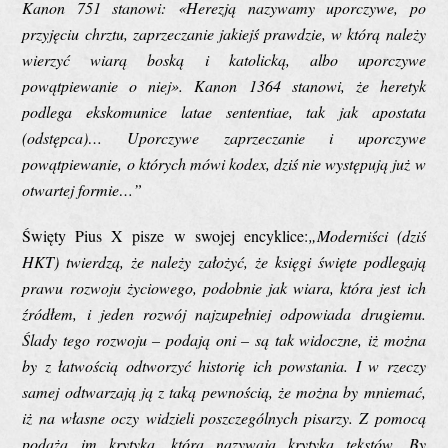
Kanon 751 stanowi:
«
Herezją nazywamy uporczywe, po
przyjęciu chrztu, zaprzeczanie jakiejś prawdzie, w którą należy
wierzyć wiarą boską i katolicką, albo uporczywe
powątpiewanie o niej
»
. Kanon 1364 stanowi, że heretyk
podlega ekskomunice latae sententiae, tak jak apostata
(odstępca)…
Uporczywe
zaprzeczanie i
uporczywe
powątpiewanie
, o których mówi kod
ex
, dziś nie występują już w
otwartej formie…”
Święty Pius X pisze w swojej encyklice:
„Moderniści (dziś
HKT) twierdzą, że należy założyć, że księgi święte podlegają
prawu rozwoju życiowego, podobnie jak wiara, która jest ich
źródłem, i jeden rozwój najzupełniej odpowiada drugiemu.
Ślady tego rozwoju – podają oni – są tak widoczne, iż można
by z łatwością odtworzyć historię ich powstania. I w rzeczy
samej odtwarzają ją z taką pewnością, że można by mniemać,
iż na własne oczy widzieli poszczególnych pisarzy. Z pomocą
podąża im krytyka, którą nazywają
krytyką tekstów
. By