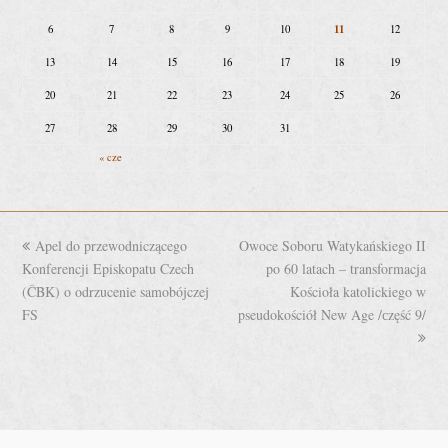
11
6
7
8
9
10
12
13
14
15
16
17
18
19
20
21
22
23
24
25
26
27
28
29
30
31
« cze
previous
Apel do przewodniczącego
Owoce Soboru Watykańskiego II
next
Konferencji Episkopatu Czech
post:
post:
po 60 latach – transformacja
(ČBK) o odrzucenie samobójczej
Kościoła katolickiego w
FS
pseudokościół New Age /сzęść 9/