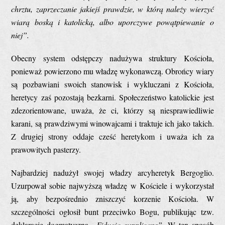
chrztu, zaprzeczanie jakiejś prawdzie, w którą należy wierzyć
wiarą boską i katolicką, albo uporczywe powątpiewanie o
niej”.
Obecny system odstępczy nadużywa struktury Kościoła,
ponieważ powierzono mu władzę wykonawczą. Obrońcy wiary
są pozbawiani swoich stanowisk i wykluczani z Kościoła,
heretycy zaś pozostają bezkarni. Społeczeństwo katolickie jest
zdezorientowane, uważa, że ci, którzy są niesprawiedliwie
karani, są prawdziwymi winowajcami i traktuje ich jako takich.
Z drugiej strony oddaje cześć heretykom i uważa ich za
prawowitych pasterzy.
Najbardziej nadużył swojej władzy arcyheretyk Bergoglio.
Uzurpował sobie najwyższą władzę w Kościele i wykorzystał
ją, aby bezpośrednio zniszczyć korzenie Kościoła. W
szczególności ogłosił bunt przeciwko Bogu, publikując tzw.
deklarację dogmatyczną
„Fiducia supplicans”.
W ten sposób