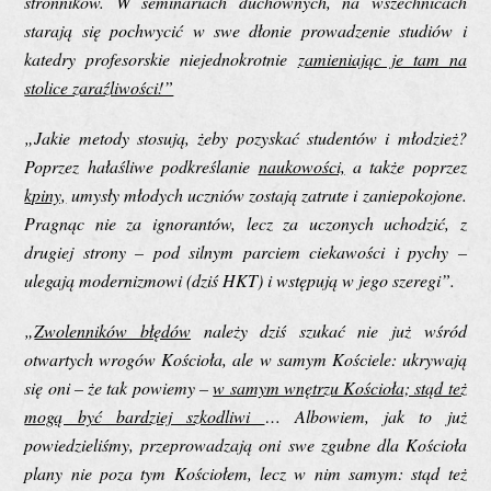
stronników. W seminariach duchownych, na wszechnicach
starają się pochwycić w swe dłonie prowadzenie studiów i
katedry profesorskie niejednokrotnie
zamieniając je tam na
stolice zaraźliwości!”
„Jakie metody stosują, żeby pozyskać studentów i młodzież?
Poprzez hałaśliwe podkreślanie
naukowości,
a także poprzez
kpiny,
umysły młodych uczniów zostają zatrute i zaniepokojone.
Pragnąc nie za ignorantów, lecz za uczonych uchodzić, z
drugiej strony – pod silnym parciem ciekawości i pychy –
ulegają modernizmowi (dziś HKT) i wstępują w jego szeregi”.
„
Zwolenników błędów
należy dziś szukać nie już wśród
otwartych wrogów Kościoła, ale w samym Kościele: ukrywają
się oni – że tak powiemy –
w samym wnętrzu Kościoła; stąd też
mogą być bardziej szkodliwi
… Albowiem, jak to już
powiedzieliśmy, przeprowadzają oni swe zgubne dla Kościoła
plany nie poza tym Kościołem, lecz w nim samym: stąd też