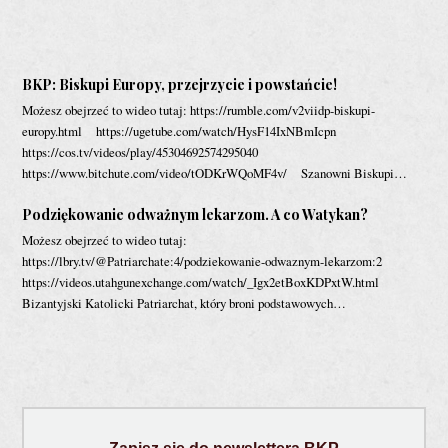
BKP: Biskupi Europy, przejrzycie i powstańcie!
Możesz obejrzeć to wideo tutaj: https://rumble.com/v2viidp-biskupi-
europy.html https://ugetube.com/watch/HysF14IxNBmIcpn
https://cos.tv/videos/play/45304692574295040
https://www.bitchute.com/video/tODKrWQoMF4v/ Szanowni Biskupi…
Podziękowanie odważnym lekarzom. A co Watykan?
Możesz obejrzeć to wideo tutaj:
https://lbry.tv/@Patriarchate:4/podziekowanie-odwaznym-lekarzom:2
https://videos.utahgunexchange.com/watch/_Igx2etBoxKDPxtW.html
Bizantyjski Katolicki Patriarchat, który broni podstawowych…