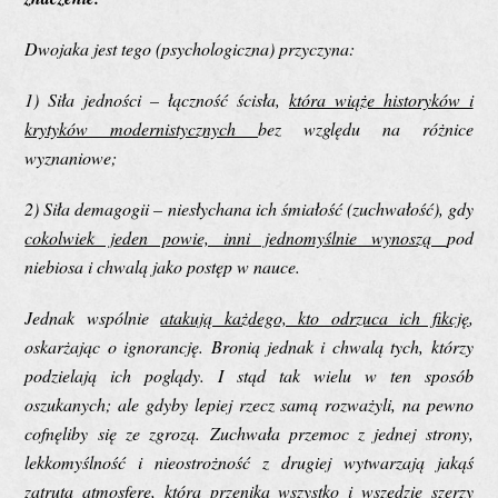
Dwojaka jest tego
(
psychologiczna
)
przyczyna:
1
) Siła jedności – łączność ścisła,
która wiąże historyków i
krytyków modernistycznych
bez względu na różnice
wyznaniowe;
2
) Siła demagogii – niesłychana ich śmiałość (zuchwałość), gdy
cokolwiek jeden powie, inni jednomyślnie wynoszą
pod
niebiosa i chwalą jako postęp w nauce.
Jednak wspólnie
atakują każdego, kto odrzuca ich fikcję
,
oskarżając o ignorancję. Bronią jednak i chwalą tych, którzy
podzielają ich poglądy. I stąd tak wielu w ten sposób
oszukanych; ale gdyby lepiej rzecz samą rozważyli, na pewno
cofnęliby się ze zgrozą. Zuchwała przemoc z jednej strony,
lekkomyślność i nieostrożność z drugiej wytwarzają jakąś
zatrutą atmosferę, która przenika wszystko i
wszędzie szerzy