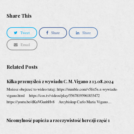
Share This
Tweet
Share
Share
Email
Related Posts
Kilka przemyśleń z wywiadu C. M. Vigano z 13.08.2024
Możesz obejrzeć to wideo tutaj: https://rumble.com/v5fst5x-z-wywiadu-
vigano.html https://cos.tv/videos/play/55678193961833472
https://youtu.be/dKuVGunbHv8 Arcybiskup Carlo Maria Vigano…
Nieomylność papieża a rzeczywistość herezji część 1