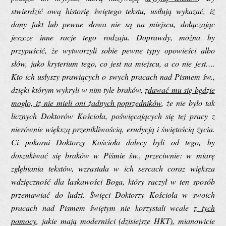
stwierdzić ową historię świętego tekstu, usiłują wykazać, iż
dany fakt lub pewne słowa nie są na miejscu, dołączając
jeszcze inne racje tego rodzaju. Doprawdy, można by
przypuścić, że wytworzyli sobie pewne typy opowieści albo
słów, jako kryterium tego, co jest na miejscu, a co nie jest….
Kto ich usłyszy prawiących o swych pracach nad Pismem św.,
dzięki którym wykryli w nim tyle braków,
zdawać mu się będzie
mogło, iż nie mieli oni żadnych poprzedników
, że nie było tak
licznych Doktorów Kościoła, poświęcających się tej pracy z
nierównie większą przenikliwością, erudycją i świętością życia.
Ci pokorni Doktorzy Kościoła dalecy byli od tego, by
doszukiwać się braków w Piśmie św., przeciwnie: w miarę
zgłębiania tekstów, wzrastała w ich sercach coraz większa
wdzięczność dla łaskawości Boga, który raczył w ten sposób
przemawiać do ludzi. Święci Doktorzy Kościoła w swoich
pracach nad Pismem świętym nie korzystali wcale
z tych
pomocy
, jakie mają moderniści (dzisiejsze HKT), mianowicie