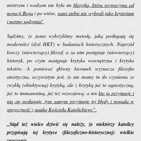
mistrzem i wodzem nie była im
filozofia, która rozpoczyna od
negacji Boga
i po wtóre,
sami siebie nie wybrali jako kryterium
i normę sądzenia!
Sądzimy, że jasno wyłożyliśmy metodę, jaką posługują się
moderniści (dziś HKT) w badaniach historycznych. Naprzód
kroczy (niewierzący) filozof, a za nim postępuje (niewierzący)
historyk, po czym następuje krytyka wewnętrzna i krytyka
tekstów. A ponieważ główny kierunek wyznacza filozofia
ateistyczna, oczywistym jest, że nie mamy tu do czynienia ze
zwykłą (obiektywną) krytyką, ale z krytyką już to agnostyczną,
już to immanentną, już też rozwojową: a ten
kto ją przyjmuje i
nią się posługuje, tym samym przyjmuje jej błędy i popada w
sprzeczność z nauką Kościoła Katolickiego”.
„Stąd też wielce dziwić się należy, że niektórzy katolicy
przypisują tej krytyce
(
filozoficzno-historycznej) wielkie
znaczenie.