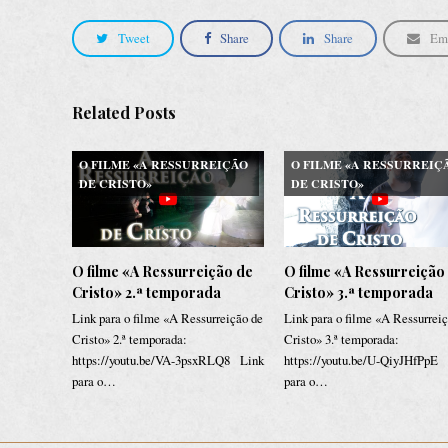
Tweet
Share
Share
Em
Related Posts
O FILME «A RESSURREIÇÃO
O FILME «A RESSURREIÇ
DE CRISTO»
DE CRISTO»
O filme «A Ressurreição de
O filme «A Ressurreição
Cristo» 2.ª temporada
Cristo» 3.ª temporada
Link para o filme «A Ressurreição de
Link para o filme «A Ressurrei
Cristo» 2.ª temporada:
Cristo» 3.ª temporada:
https://youtu.be/VA-3psxRLQ8 Link
https://youtu.be/U-QiyJHfPpE
para o…
para o…