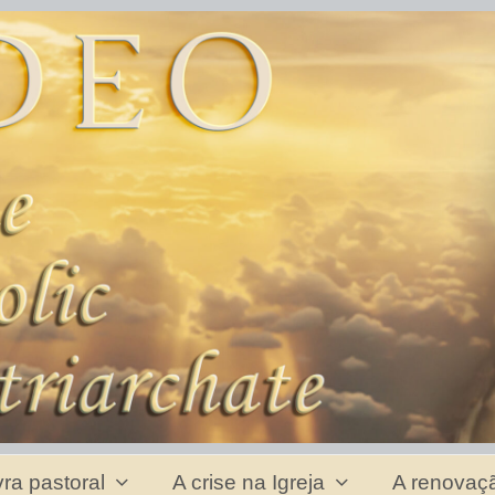
vra pastoral
A crise na Igreja
A renovaçã