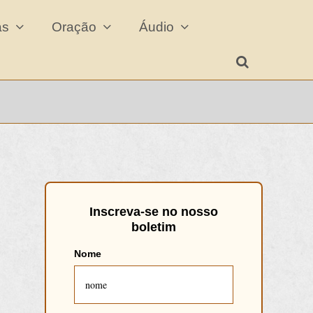
cas
Oração
Áudio
Inscreva
-se
no
nosso
boletim
Nome