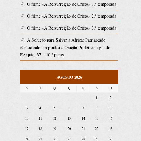
O filme «A Ressurreição de Cristo» 1.ª temporada
O filme «A Ressurreição de Cristo» 2.ª temporada
O filme «A Ressurreição de Cristo» 3.ª temporada
A Solução para Salvar a África: Patriarcado
/Colocando em prática a Oração Profética segundo
Ezequiel 37 – 10.ª parte/
AGOSTO 2026
S
T
Q
Q
S
S
D
1
2
3
4
5
6
7
8
9
10
11
12
13
14
15
16
17
18
19
20
21
22
23
24
25
26
27
28
29
30