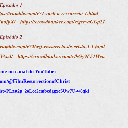
Episódio 1
tps://rumble.com/v71wnc0-a-ressurreio-1.html
VnofpX/
https://crowdbunker.com/v/gseyaGGp21
Episódio 2
/rumble.com/v726rzi-ressurreio-de-cristo-1.1.html
ZVAa3/
https://crowdbunker.com/v/bGy9F51Wen
ilme no canal do YouTube:
com/@FilmResurrectionofChrist
t?list=PLzst2p_2oLce2cmbcdggxeSUw7U-w8qkl