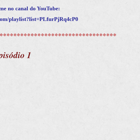
lme no canal do YouTube:
com/playlist?list=PLfurPjRq4cP0
**********************************
pisódio 1