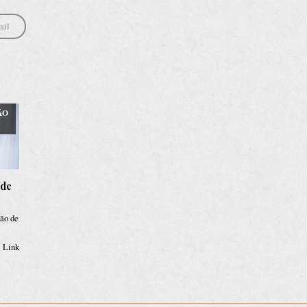
ail
ÃO
 de
ção de
 Link