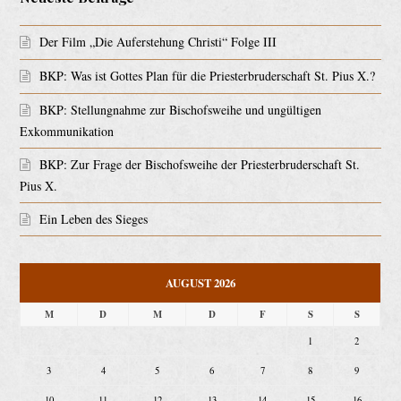
Der Film „Die Auferstehung Christi“ Folge III
BKP: Was ist Gottes Plan für die Priesterbruderschaft St. Pius X.?
BKP: Stellungnahme zur Bischofsweihe und ungültigen
Exkommunikation
BKP: Zur Frage der Bischofsweihe der Priesterbruderschaft St.
Pius X.
Ein Leben des Sieges
AUGUST 2026
M
D
M
D
F
S
S
1
2
3
4
5
6
7
8
9
10
11
12
13
14
15
16