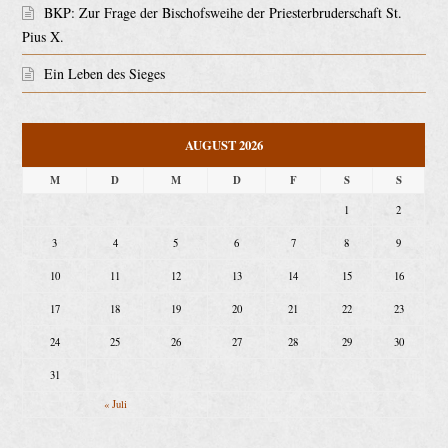
BKP: Zur Frage der Bischofsweihe der Priesterbruderschaft St.
Pius X.
Ein Leben des Sieges
AUGUST 2026
M
D
M
D
F
S
S
1
2
3
4
5
6
7
8
9
10
11
12
13
14
15
16
17
18
19
20
21
22
23
24
25
26
27
28
29
30
31
« Juli