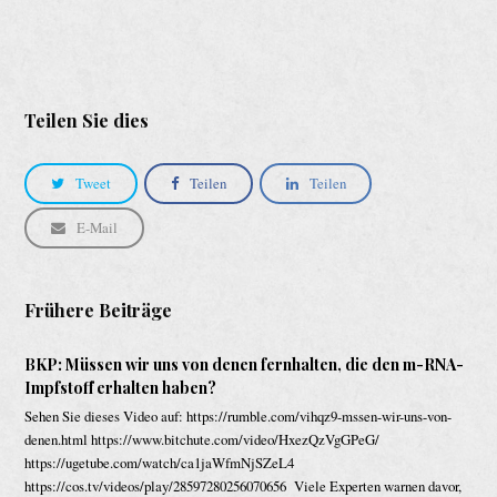
Teilen Sie dies
Tweet
Teilen
Teilen
E-Mail
Frühere Beiträge
BKP: Müssen wir uns von denen fernhalten, die den m-RNA-
Impfstoff erhalten haben?
Sehen Sie dieses Video auf: https://rumble.com/vihqz9-mssen-wir-uns-von-
denen.html https://www.bitchute.com/video/HxezQzVgGPeG/
https://ugetube.com/watch/ca1jaWfmNjSZeL4
https://cos.tv/videos/play/28597280256070656 Viele Experten warnen davor,