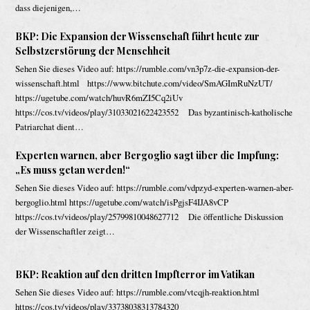
dass diejenigen,…
BKP: Die Expansion der Wissenschaft führt heute zur
Selbstzerstörung der Menschheit
Sehen Sie dieses Video auf: https://rumble.com/vn3p7z-die-expansion-der-
wissenschaft.html https://www.bitchute.com/video/SmAGImRuNzUT/
https://ugetube.com/watch/huvR6mZI5Cq2iUv
https://cos.tv/videos/play/31033021622423552 Das byzantinisch-katholische
Patriarchat dient…
Experten warnen, aber Bergoglio sagt über die Impfung:
„Es muss getan werden!“
Sehen Sie dieses Video auf: https://rumble.com/vdpzyd-experten-warnen-aber-
bergoglio.html https://ugetube.com/watch/isPgjsF4IJA8vCP
https://cos.tv/videos/play/25799810048627712 Die öffentliche Diskussion
der Wissenschaftler zeigt…
BKP: Reaktion auf den dritten Impfterror im Vatikan
Sehen Sie dieses Video auf: https://rumble.com/vtcqjh-reaktion.html
https://cos.tv/videos/play/33738038313784320