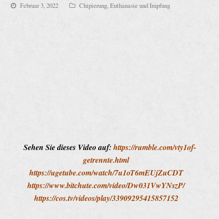
Februar 3, 2022
Chipierung, Euthanasie und Impfung
Sehen Sie dieses Video auf:
https://rumble.com/vty1of-
getrennte.html
https://ugetube.com/watch/7u1oT6mEUjZuCDT
https://www.bitchute.com/video/Dw031VwYNszP/
https://cos.tv/videos/play/33909295415857152