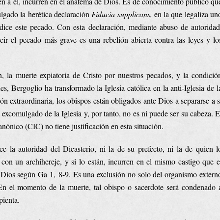
en a él, incurren en el anatema de Dios. Es de conocimiento público qu
lgado la herética declaración
Fiducia supplicans,
en la que legaliza un
ce este pecado. Con esta declaración, mediante abuso de autoridad
ecir el pecado más grave es una rebelión abierta contra las leyes y lo
, la muerte expiatoria de Cristo por nuestros pecados, y la condició
es, Bergoglio ha transformado la Iglesia católica en la anti-Iglesia de l
ón extraordinaria, los obispos están obligados ante Dios a separarse a s
 excomulgado de la Iglesia y, por tanto, no es ni puede ser su cabeza. E
ónico (CIC) no tiene justificación en esta situación.
la autoridad del Dicasterio, ni la de su prefecto, ni la de quien l
on un archihereje, y si lo están, incurren en el mismo castigo que e
e Dios según Ga 1, 8-9. Es una exclusión no solo del organismo extern
. En el momento de la muerte, tal obispo o sacerdote será condenado 
pienta.