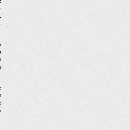
e
o
,
s
n
a
í
l
o
l
o
a