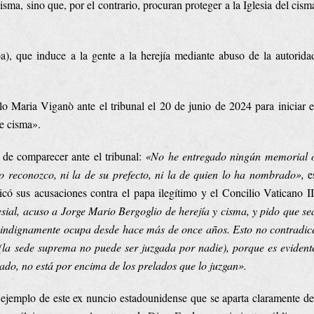
sma, sino que, por el contrario, procuran proteger a la Iglesia del cism
), que induce a la gente a la herejía mediante abuso de la autorida
lo Maria Viganò ante el tribunal el 20 de junio de 2024 para iniciar e
e cisma».
 de comparecer ante el tribunal:
«No he entregado ningún memorial 
 reconozco, ni la de su prefecto, ni la de quien lo ha nombrado»,
e
icó sus acusaciones contra el papa ilegítimo y el Concilio Vaticano II
sial, acuso a Jorge Mario Bergoglio de herejía y cisma, y pido que se
e indignamente ocupa desde hace más de once años. Esto no contradic
(la sede suprema no puede ser juzgada por nadie)
,
porque es evident
ado, no está por encima de los prelados que lo juzgan».
l ejemplo de este ex nuncio estadounidense que se aparta claramente de