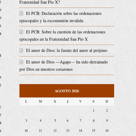
e
Fraternidad San Pío X?
o
El PCB: Declaración sobre las ordenaciones
o
episcopales y la excomunión inválida
s
El PCB: Sobre la cuestión de las ordenaciones
a
episcopales en la Fraternidad San Pío X
El amor de Dios: la fuente del amor al prójimo
n
El amor de Dios ―Agape― ha sido derramado
por Dios en nuestros corazones
o
e
AGOSTO 2026
L
M
X
J
V
S
D
y
1
2
e
3
4
5
6
7
8
9
a
s
10
11
12
13
14
15
16