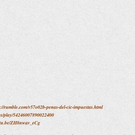
s://rumble.com/v57o02b-penas-del-cic-impuestas.html
deos/play/54246007890022400
outu.be/ZH8nwav_eCg