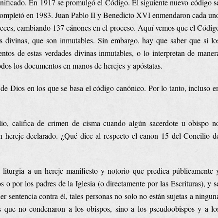
nificado. En 1917 se promulgó el Código. El siguiente nuevo código s
e completó en 1983. Juan Pablo II y Benedicto XVI enmendaron cada un
 veces, cambiando 137 cánones en el proceso. Aquí vemos que el Códig
es divinas, que son inmutables. Sin embargo, hay que saber que si lo
ntos de estas verdades divinas inmutables, o lo interpretan de maner
todos los documentos en manos de herejes y apóstatas.
e Dios en los que se basa el código canónico. Por lo tanto, incluso e
lio, califica de crimen de cisma cuando algún sacerdote u obispo n
 hereje declarado. ¿Qué dice al respecto el canon 15 del Concilio d
liturgia a un hereje manifiesto y notorio que predica públicamente 
 o por los padres de la Iglesia (o directamente por las Escrituras), y s
er sentencia contra él, tales personas no solo no están sujetas a ningun
s que no condenaron a los obispos, sino a los pseudoobispos y a lo