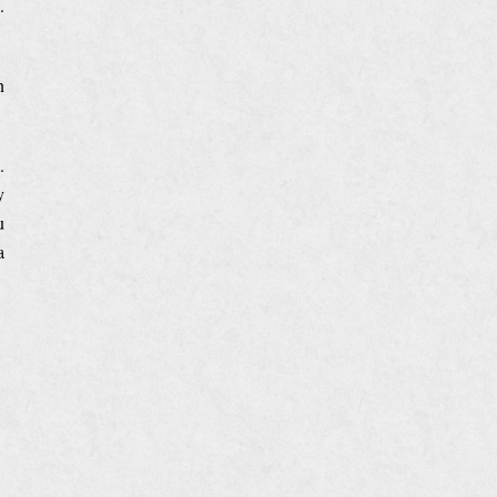
.
n
.
y
u
a