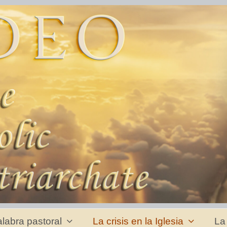
labra pastoral
La crisis en la Iglesia
La