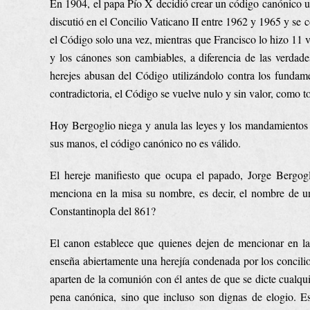
En 1904, el papa Pío X decidió crear un código canónico u
discutió en el Concilio Vaticano II entre 1962 y 1965 y s
el Código solo una vez, mientras que Francisco lo hizo 11
y los cánones son cambiables, a diferencia de las verdad
herejes abusan del Código utilizándolo contra los fundame
contradictoria, el Código se vuelve nulo y sin valor, como 
Hoy Bergoglio niega y anula las leyes y los mandamientos d
sus manos, el código canónico no es válido.
El hereje manifiesto que ocupa el papado, Jorge Bergog
menciona en la misa su nombre, es decir, el nombre de un
Constantinopla del 861?
El canon establece que quienes dejen de mencionar en la 
enseña abiertamente una herejía condenada por los concilios
aparten de la comunión con él antes de que se dicte cualqui
pena canónica, sino que incluso son dignas de elogio. E