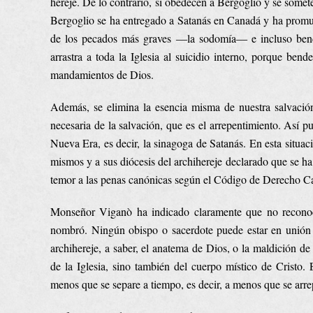
hereje. De lo contrario, si obedecen a Bergoglio y se somet
Bergoglio se ha entregado a Satanás en Canadá y ha promu
de los pecados más graves ―la sodomía― e incluso bendi
arrastra a toda la Iglesia al suicidio interno, porque bend
mandamientos de Dios.
Además, se elimina la esencia misma de nuestra salvación
necesaria de la salvación, que es el arrepentimiento. Así pu
Nueva Era, es decir, la sinagoga de Satanás. En esta situaci
mismos y a sus diócesis del archihereje declarado que se ha
temor a las penas canónicas según el Código de Derecho Can
Monseñor Viganò ha indicado claramente que no reconoce 
nombró. Ningún obispo o sacerdote puede estar en unión c
archihereje, a saber, el anatema de Dios, o la maldición d
de la Iglesia, sino también del cuerpo místico de Cristo
menos que se separe a tiempo, es decir, a menos que se arre