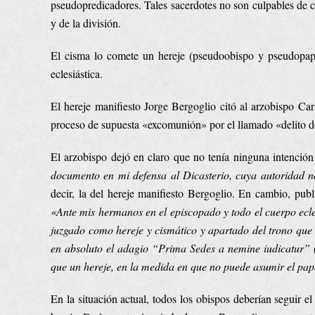
pseudopredicadores. Tales sacerdotes no son culpables de ci
y de la división.
El cisma lo comete un hereje (pseudoobispo y pseudopapa
eclesiástica.
El hereje manifiesto Jorge Bergoglio citó al arzobispo Car
proceso de supuesta «excomunión» por el llamado «delito d
El arzobispo dejó en claro que no tenía ninguna intención
documento en mi defensa al Dicasterio, cuya autoridad no
decir, la del hereje manifiesto Bergoglio. En cambio, publ
«
Ante mis hermanos en el episcopado y todo el cuerpo ecle
juzgado como hereje y cismático y apartado del trono qu
en absoluto el adagio “Prima Sedes a nemine iudicatur” 
que un hereje, en la medida en que no puede asumir el pap
En la situación actual, todos los obispos deberían seguir e