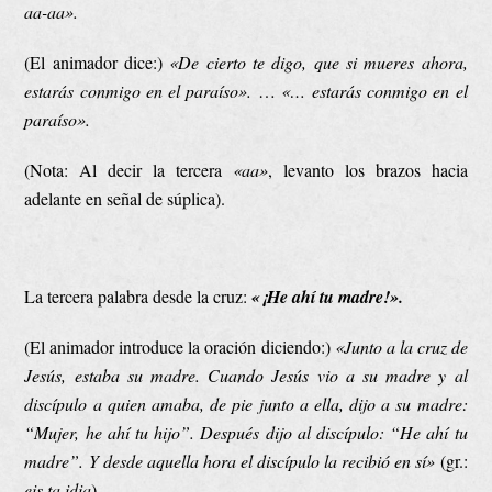
aa-aa».
(El animador dice:)
«De cierto te digo, que si mueres ahora,
estarás conmigo en el paraíso».
…
«… estarás conmigo en el
paraíso».
(Nota: Al decir la tercera
«aa»
, levanto los brazos hacia
adelante en señal de súplica).
La tercera palabra desde la cruz:
«¡He ahí tu madre!».
(El animador introduce la oración diciendo:)
«Junto a la cruz de
Jesús, estaba su madre. Cuando Jesús vio a su madre y al
discípulo a quien amaba, de pie junto a ella, dijo a su madre:
“Mujer, he ahí tu hijo”. Después dijo al discípulo: “He ahí tu
madre”. Y desde aquella hora el discípulo la recibió en sí»
(gr.:
eis ta idia
).