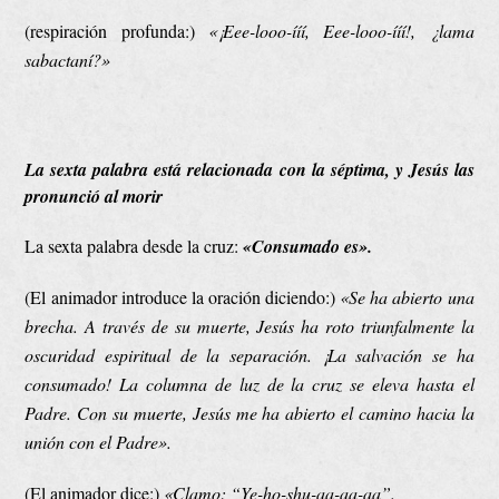
(respiración profunda:)
«¡Eee-looo-ííí, Eee-looo-ííí!, ¿lama
sabactaní?»
La sexta palabra está relacionada con la séptima, y Jesús las
pronunció al morir
La sexta palabra desde la cruz:
«Consumado es».
(El animador introduce la oración diciendo:)
«Se ha abierto una
brecha. A través de su muerte, Jesús ha roto triunfalmente la
oscuridad espiritual de la separación. ¡La salvación se ha
consumado! La columna de luz de la cruz se eleva hasta el
Padre. Con su muerte, Jesús me ha abierto el camino hacia la
unión con el Padre».
(El animador dice:)
«Clamo: “Ye-ho-shu-aa-aa-aa”.