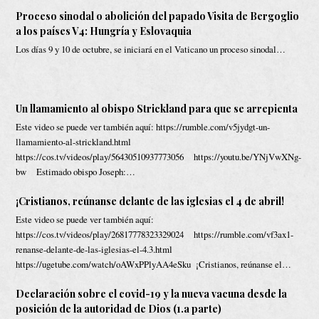
Proceso sinodal o abolición del papado Visita de Bergoglio
a los países V4: Hungría y Eslovaquia
Los días 9 y 10 de octubre, se iniciará en el Vaticano un proceso sinodal…
Un llamamiento al obispo Strickland para que se arrepienta
Este video se puede ver también aquí: https://rumble.com/v5jydgt-un-
llamamiento-al-strickland.html
https://cos.tv/videos/play/56430510937773056 https://youtu.be/YNjVwXNg-
bw Estimado obispo Joseph:…
¡Cristianos, reúnanse delante de las iglesias el 4 de abril!
Este video se puede ver también aquí:
https://cos.tv/videos/play/26817778323329024 https://rumble.com/vf3ax1-
renanse-delante-de-las-iglesias-el-4.3.html
https://ugetube.com/watch/oAWxPPlyAA4eSku ¡Cristianos, reúnanse el…
Declaración sobre el covid-19 y la nueva vacuna desde la
posición de la autoridad de Dios (1.a parte)