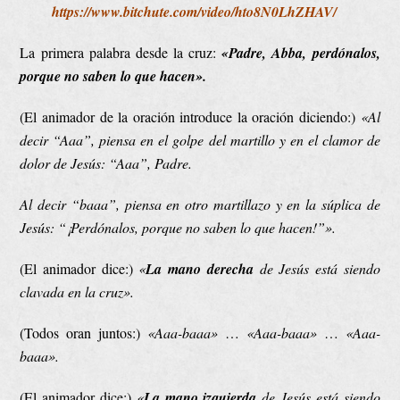
https://www.bitchute.com/video/hto8N0LhZHAV/
La primera palabra desde la cruz:
«Padre, Abba, perdónalos,
porque no saben lo que hacen».
(El animador de la oración introduce la oración diciendo:)
«Al
decir “Aaa”, piensa en el golpe del martillo y en el clamor de
dolor de Jesús: “Aaa”, Padre.
Al decir “baaa”, piensa en otro martillazo y en la súplica de
Jesús: “¡Perdónalos, porque no saben lo que hacen!”».
(El animador dice:)
«
La mano derecha
de Jesús está siendo
clavada en la cruz».
(Todos oran juntos:)
«Aaa-baaa»
…
«Aaa-baaa»
…
«Aaa-
baaa».
(El animador dice:)
«
La mano izquierda
de Jesús está siendo