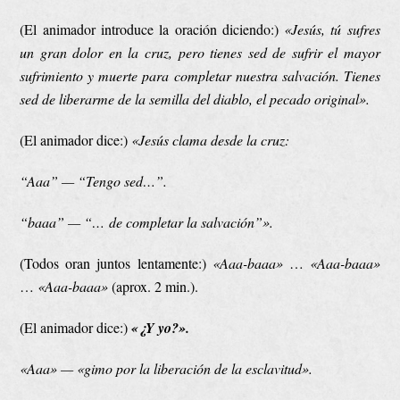
(El animador introduce la oración diciendo:)
«Jesús, tú sufres
un gran dolor en la cruz, pero tienes sed de sufrir el mayor
sufrimiento y muerte para completar nuestra salvación. Tienes
sed de liberarme de la semilla del diablo, el pecado original».
(El animador dice:)
«Jesús clama desde la cruz:
“Aaa”
— “Tengo sed…”.
“baaa” —
“…
de completar la salvación”».
(Todos oran juntos lentamente:)
«Aaa-baaa»
…
«Aaa-baaa»
…
«Aaa-baaa»
(aprox. 2 min.).
(El animador dice:)
«¿Y yo?».
«Aaa»
—
«
gimo por la liberación de la esclavitud
»
.