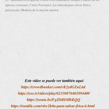
Iglesias cristianas
,
Cartas Pastorales
,
La solución para salvar África:
patriarcado
,
Modelos de la oración interior
Este video se puede ver también aquí:
https://crowdbunker.com/v/k2ydGZnL6d
https://cos.tv/videos/play/62330870401894400
https://youtu.be/FgZhBDHbKQQ
https://rumble.com/v6w2h0a-para-salvar-frica-6.html