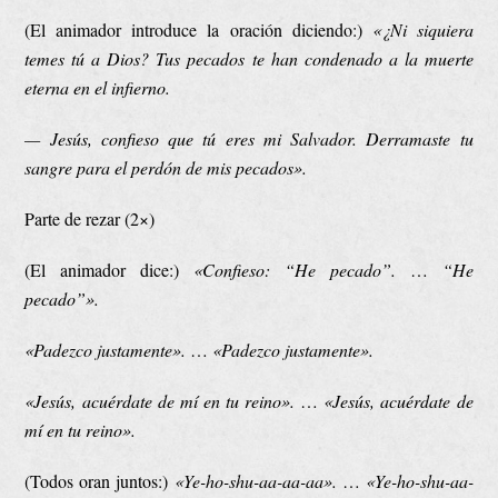
(El animador introduce la oración diciendo:)
«¿Ni siquiera
temes tú a Dios? Tus pecados te han condenado a la muerte
eterna en el infierno.
— Jesús, confieso que tú eres mi Salvador. Derramaste tu
sangre para el perdón de mis pecados».
Parte de rezar (2×)
(El animador dice:)
«Confieso: “He pecado”.
…
“He
pecado”».
«Padezco justamente».
…
«Padezco justamente».
«Jesús, acuérdate de mí en tu reino».
…
«Jesús, acuérdate de
mí en tu reino».
(Todos oran juntos:)
«Ye-ho-shu-aa-aa-aa».
…
«Ye-ho-shu-aa-