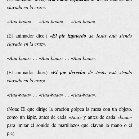
clavada en la cruz».
«Aaa-baaa»
…
«Aaa-baaa»
…
«Aaa-baaa».
(El animador dice:)
«
El pie izquierdo
de Jesús está siendo
clavado en la cruz».
«Aaa-baaa»
…
«Aaa-baaa»
…
«Aaa-baaa»
.
(El animador dice:)
«
El pie derecho
de Jesús está siendo
clavado en la cruz».
«Aaa-baaa»
…
«Aaa-baaa»
…
«Aaa-baaa».
(Nota: El que dirige la oración golpea la mesa con un objeto,
como un lápiz, antes de cada
«Aaa»
y antes de cada
«baaa»
para imitar el sonido de martillazos que clavan la mano o el
pie).