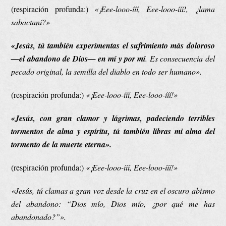
(respiración profunda:)
«¡Eee-looo-ííí, Eee-looo-ííí!, ¿lama
sabactaní?»
«
Jesús, tú también experimentas
el sufrimiento más doloroso
—el abandono de Dios— en mí y por mí
. Es consecuencia del
pecado original, la semilla del diablo en todo ser humano».
(respiración profunda:)
«¡Eee-looo-ííí, Eee-looo-ííí!»
«Jesús, con gran clamor y lágrimas, padeciendo terribles
tormentos de alma y espíritu, tú también libras mi alma del
tormento de la muerte eterna».
(respiración profunda:)
«¡Eee-looo-ííí, Eee-looo-ííí!»
«Jesús, tú clamas a gran voz desde la cruz en el oscuro abismo
del abandono: “Dios mío, Dios mío, ¿por qué me has
abandonado?”».