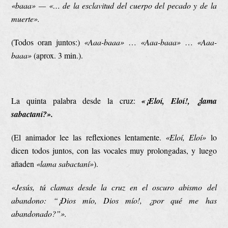
«baaa» —
«
… de la esclavitud del
cuerpo del pecado y de la
muerte
»
.
(Todos oran juntos:)
«Aaa-baaa»
…
«Aaa-baaa»
…
«Aaa-
baaa»
(aprox. 3 min.).
La quinta palabra desde la cruz:
«¡Eloí, Eloí!, ¿lama
sabactaní?».
(El animador lee las reflexiones lentamente.
«Eloí, Eloí»
lo
dicen todos juntos, con las vocales muy prolongadas, y luego
añaden
«lama sabactaní»
).
«Jesús, tú clamas desde la cruz en el oscuro abismo del
abandono: “¡Dios mío, Dios mío!, ¿por qué me has
abandonado?”».