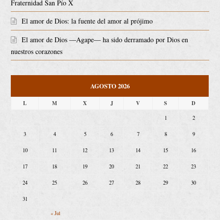
Fraternidad San Pío X
El amor de Dios: la fuente del amor al prójimo
El amor de Dios ―Agape― ha sido derramado por Dios en
nuestros corazones
AGOSTO 2026
L
M
X
J
V
S
D
1
2
3
4
5
6
7
8
9
10
11
12
13
14
15
16
17
18
19
20
21
22
23
24
25
26
27
28
29
30
31
« Jul