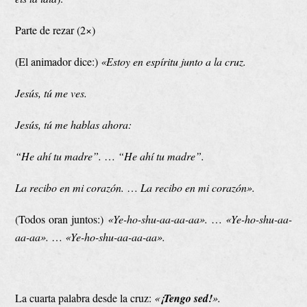
Parte de rezar (2×)
(El animador dice:)
«Estoy en espíritu junto a la cruz.
Jesús, tú me ves.
Jesús, tú me hablas ahora:
“He ahí tu madre”.
…
“He ahí tu madre”.
La recibo en mi corazón.
…
La recibo en mi corazón».
(Todos oran juntos:)
«Ye-ho-shu-aa-aa-aa».
…
«Ye-ho-shu-aa-
aa-aa».
…
«Ye-ho-shu-aa-aa-aa»
.
La cuarta palabra desde la cruz:
«
¡Tengo sed!
».