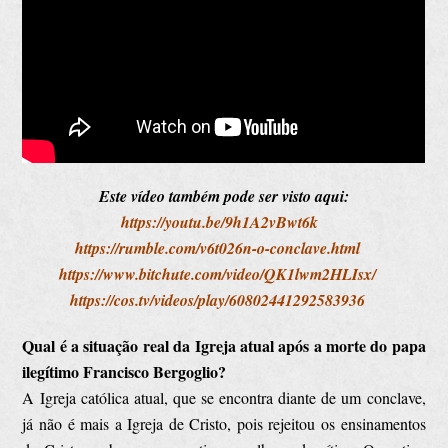
Este vídeo também pode ser visto aqui:
https://youtu.be/9h1A2vBwt6k
https://rumble.com/v6t026n-o-conclave.html
https://www.bitchute.com/video/QK1lwm2HLIsx/
https://cos.tv/videos/play/60802441292583936
Qual é a situação real da Igreja atual após a morte do papa
ilegítimo Francisco Bergoglio?
A Igreja católica atual, que se encontra diante de um conclave,
já não é mais a Igreja de Cristo, pois rejeitou os ensinamentos