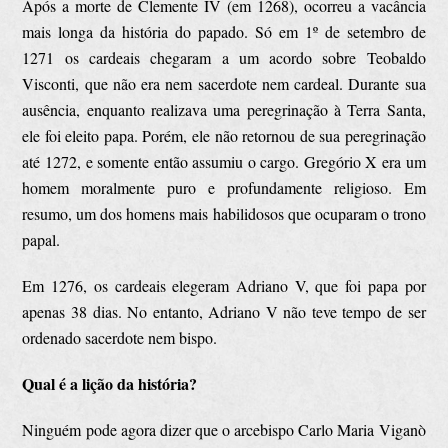
Após a morte de Clemente IV (em 1268), ocorreu a vacância
mais longa da história do papado. Só em 1º de setembro de
1271 os cardeais chegaram a um acordo sobre Teobaldo
Visconti, que não era nem sacerdote nem cardeal. Durante sua
ausência, enquanto realizava uma peregrinação à Terra Santa,
ele foi eleito papa. Porém, ele não retornou de sua peregrinação
até 1272, e somente então assumiu o cargo. Gregório X era um
homem moralmente puro e profundamente religioso. Em
resumo, um dos homens mais habilidosos que ocuparam o trono
papal.
Em 1276, os cardeais elegeram Adriano V, que foi papa por
apenas 38 dias. No entanto, Adriano V não teve tempo de ser
ordenado sacerdote nem bispo.
Qual é a lição da história?
Ninguém pode agora dizer que o arcebispo Carlo Maria Viganò