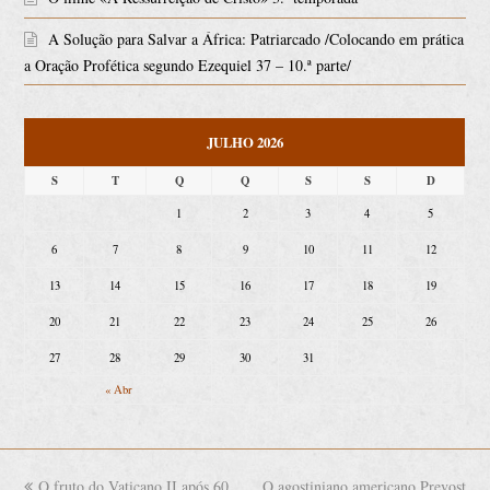
A Solução para Salvar a África: Patriarcado /Colocando em prática
a Oração Profética segundo Ezequiel 37 – 10.ª parte/
JULHO 2026
S
T
Q
Q
S
S
D
1
2
3
4
5
6
7
8
9
10
11
12
13
14
15
16
17
18
19
20
21
22
23
24
25
26
27
28
29
30
31
« Abr
previous
O fruto do Vaticano II após 60
O agostiniano americano Prevost
next