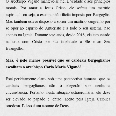
O arcebispo Viganò manteve-se fiel à verdade e aos princípios
morais. Por amor a Jesus Cristo, ele sofreu um martírio
espiritual, ou seja, a excomunhão ilícita imposta por Bergoglio.
Mas também esteve disposto a sofrer um martírio sangrento por
se opor ao espírito do Anticristo e a todo o seu sistema, não
apenas na Igreja. Durante sete anos, desde 2018, ele tem estado
na cruz com Cristo por sua fidelidade a Ele e ao Seu
Evangelho.
Mas, é pelo menos possível que os cardeais bergoglianos
escolham o arcebispo Carlo Maria Viganò?
Está perfeitamente claro, sob uma perspectiva humana, que os
cardeais bergoglianos não o elegerão sob nenhuma
circunstância. Portanto, nesta situação extraordinária, ele deve
ser elevado ao papado e, então, aceito pela Igreja Católica
ortodoxa. E isso é um assunto de Deus.