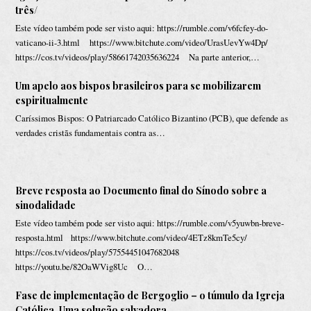
três/
Este vídeo também pode ser visto aqui: https://rumble.com/v6fcfey-do-
vaticano-ii-3.html https://www.bitchute.com/video/UrasUevYw4Dp/
https://cos.tv/videos/play/58661742035636224 Na parte anterior,…
Um apelo aos bispos brasileiros para se mobilizarem
espiritualmente
Caríssimos Bispos: O Patriarcado Católico Bizantino (PCB), que defende as
verdades cristãs fundamentais contra as…
Breve resposta ao Documento final do Sínodo sobre a
sinodalidade
Este vídeo também pode ser visto aqui: https://rumble.com/v5yuwbn-breve-
resposta.html https://www.bitchute.com/video/4ETz8kmTe5cy/
https://cos.tv/videos/play/57554451047682048
https://youtu.be/82OaWVig8Uc O…
Fase de implementação de Bergoglio – o túmulo da Igreja
Católica. Uma solução salvadora.