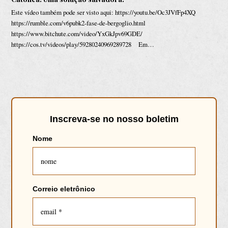
Este vídeo também pode ser visto aqui: https://youtu.be/Oc3JVfFp4XQ
https://rumble.com/v6pubk2-fase-de-bergoglio.html
https://www.bitchute.com/video/YxGkJpv69GDE/
https://cos.tv/videos/play/59280240969289728 Em…
Inscreva
-se
no
nosso boletim
Nome
Correio eletrônico