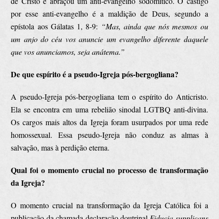
de Cristo e abraçou um anti-evangelho sodomítico. O castigo
por esse anti-evangelho é a maldição de Deus, segundo a
epístola aos Gálatas 1, 8-9:
“Mas, ainda que nós mesmos ou
um anjo do céu vos anuncie um evangelho diferente daquele
que vos anunciamos, seja anátema.”
De que espírito é a pseudo-Igreja pós-bergogliana?
A pseudo-Igreja pós-bergogliana tem o espírito do Anticristo.
Ela se encontra em uma rebelião sinodal LGTBQ anti-divina.
Os cargos mais altos da Igreja foram usurpados por uma rede
homossexual. Essa pseudo-Igreja não conduz as almas à
salvação, mas à perdição eterna.
Qual foi o momento crucial no processo de transformação
da Igreja?
O momento crucial na transformação da Igreja Católica foi a
publicação da chamada declaração doutrinal
Fiducia supplicans