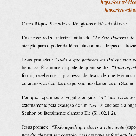
https://cos.tv/vi
https://crowd
Caros Bispos, Sacerdotes, Religiosos e Fiéis da África:
Em nosso vídeo anterior, intitulado
“As Sete Palavras da
atenção para o poder da fé na luta contra as forças das tre
Jesus prometeu:
“Tudo o que pedirdes ao Pai em meu n
hebraico. É o nome daquele de quem se diz:
“Todo aquel
forma, recebemos a promessa de Jesus de que Ele nos 
curaremos os doentes e expulsaremos demônios em Seu nom
Por que repetimos a vogal alongada
“a”
três vezes a
externamente pela exalação de um
“aa”
silencioso e along
Senhor, ou literalmente clamar a Ele (Sl 102,1-2).
Jesus promete:
“Todo aquele que disser a este monte
(espe
não duvidar em seu coração, mas crer que se fará aquilo qu