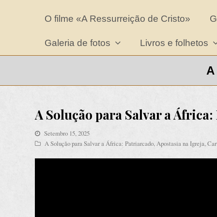
O filme «A Ressurreição de Cristo»
G
Galeria de fotos
Livros e folhetos
A
A Solução para Salvar a África: 
Setembro 15, 2025
A Solução para Salvar a África: Patriarcado
,
Apostasia na Igreja
,
Cart