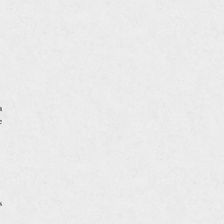
a
e
s