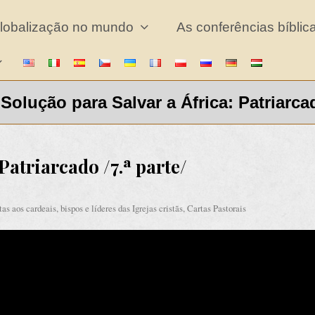
lobalização no mundo
As conferências bíbli
 Solução para Salvar a África: Patriarca
Patriarcado /7.ª parte/
as aos cardeais, bispos e líderes das Igrejas cristãs
,
Cartas Pastorais