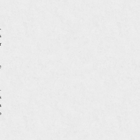
,
s
r
e
”
.
s
a
o