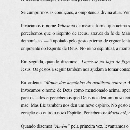
Se cumprirmos as condições, a onipotência divina atua. Ver
Invocamos o nome
Yehoshu
a da mesma forma que acima s
percebemos que o Espírito de Deus, através da fé de Mar
demoníacas — é apoiado pelo gesto externo de erguer lenta
onipotente do Espírito de Deus. No reino espiritual, a mon
Em seguida, quando dizemos:
“Lance-se no lago de fog
Jesus. Os gestos a seguir também nos ajudam a tomar consci
Eu ordeno:
“Monte dos demônios do ocultismo sobre a A
Invocamos o nome de Deus como mencionado acima, ape
para os lados e percebemos que Deus nos deu um novo cor
mãe. Mas Ele também nos deu um novo espírito. No gesto de
coração e o outro o novo Espírito. Percebemos:
Maria crê, o
Quando dizemos
“Amém”
pela primeira vez, levantamos o