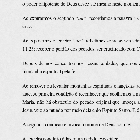
o poder onipotente de Deus desce até mesmo neste moment
Ao expirarmos o segundo
“aa”
, recordamos a palavra
“r
cruz.
Ao expirarmos o terceiro
“aa”
, refletimos sobre as verda
11,23: receber o perdão dos pecados, ser crucificado com C
Depois de nos concentrarmos nessas verdades, que nos 
montanha espiritual pela fé.
Ao remover ou levantar montanhas espirituais e lançá-las 
atue. A primeira condição é reconhecer que acolhemos a m
Maria, não há obstáculo do pecado original que impeça 
Jesus veio ao mundo por meio dela e do Espírito Santo. E é
A segunda condição é invocar o nome de Deus com fé.
A terceira condição é fazer um pedido específico.