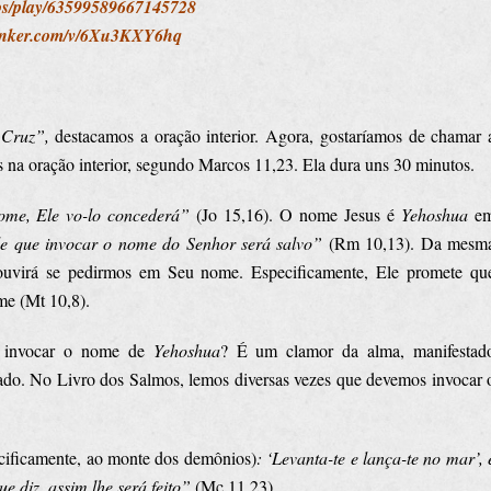
deos/play/63599589667145728
bunker.com/v/6Xu3KXY6hq
 Cruz”,
destacamos a oração interior. Agora, gostaríamos de chamar 
vas na oração interior, segundo Marcos 11,23. Ela dura uns 30 minutos.
ome, Ele vo-lo concederá”
(Jo 15,16). O nome Jesus é
Yehoshua
e
e que invocar o nome do Senhor será salvo”
(Rm 10,13). Da mesm
ouvirá se pedirmos em Seu nome. Especificamente, Ele promete qu
e (Mt 10,8).
o invocar o nome de
Yehoshua
? É um clamor da alma, manifestad
ado. No Livro dos Salmos, lemos diversas vezes que devemos invocar 
cificamente, ao monte dos demônios)
: ‘Levanta-te e lança-te no mar’, 
e diz, assim lhe será feito”
(Mc 11,23).