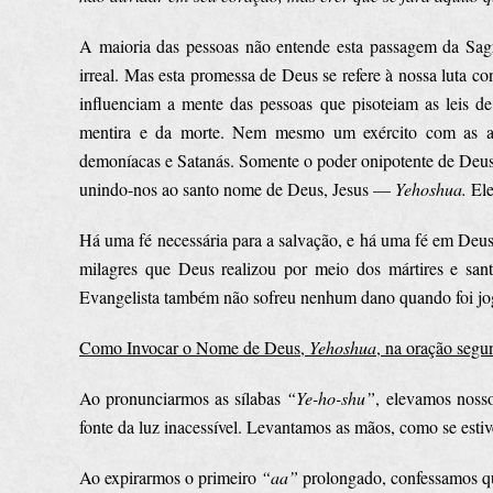
A maioria das pessoas não entende esta passagem da Sagr
irreal. Mas esta promessa de Deus se refere à nossa luta co
influenciam a mente das pessoas que pisoteiam as leis de
mentira e da morte. Nem mesmo um exército com as arma
demoníacas e Satanás. Somente o poder onipotente de Deus 
unindo-nos ao santo nome de Deus, Jesus —
Yehoshua.
Ele
Há uma fé necessária para a salvação, e há uma fé em Deus 
milagres que Deus realizou por meio dos mártires e san
Evangelista também não sofreu nenhum dano quando foi jog
Como Invocar o Nome de Deus,
Yehoshua
, na oração seg
Ao pronunciarmos as sílabas
“Ye-ho-shu”
, elevamos nosso
fonte da luz inacessível. Levantamos as mãos, como se est
Ao expirarmos o primeiro
“aa”
prolongado, confessamos 