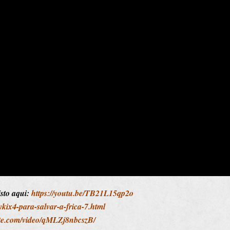
isto aqui:
https://youtu.be/TB21L15qp2o
ykix4-para-salvar-a-frica-7.html
ute.com/video/qMLZj8nbcszB/