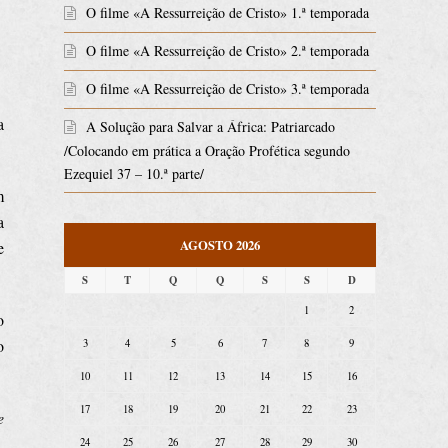
O filme «A Ressurreição de Cristo» 1.ª temporada
O filme «A Ressurreição de Cristo» 2.ª temporada
O filme «A Ressurreição de Cristo» 3.ª temporada
a
A Solução para Salvar a África: Patriarcado
/Colocando em prática a Oração Profética segundo
Ezequiel 37 – 10.ª parte/
m
a
AGOSTO 2026
e
S
T
Q
Q
S
S
D
1
2
o
o
3
4
5
6
7
8
9
10
11
12
13
14
15
16
17
18
19
20
21
22
23
e
24
25
26
27
28
29
30