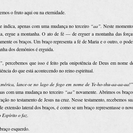
emos o fruto aqui ou na eternidade.
e indica, apenas com uma mudança no terceiro
“aa”.
Neste momento
ia, ergue a montanha. O ato de fé — de erguer a montanha das força
mente os braços. Um braço representa a fé de Maria e o outro, o pode
tanha dos demônios é erguida.
o”
, percebemos que isso é feito pela onipotência de Deus em nome d
ência do que está acontecendo no reino espiritual.
mérica, lance-se no lago de fogo em nome de Ye-ho-shu-aa-aa-aa!
nas com uma mudança no terceiro
“aa”
novamente. Abrimos os braço
ação no testamento de Jesus na cruz. Nesse testamento, recebemos su
 extensão lateral dos braços, é como se um braço representasse o nov
 Espírito o faz
.
 braço esquerdo.