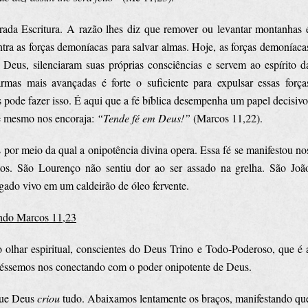
ada Escritura. A razão lhes diz que remover ou levantar montanhas 
ntra as forças demoníacas para salvar almas. Hoje, as forças demoníaca
 Deus, silenciaram suas próprias consciências e servem ao espírito d
s mais avançadas é forte o suficiente para expulsar essas força
pode fazer isso. É aqui que a fé bíblica desempenha um papel decisivo
 mesmo nos encoraja:
“Tende fé em Deus!”
(Marcos 11,22).
por meio da qual a onipotência divina opera. Essa fé se manifestou no
tos. São Lourenço não sentiu dor ao ser assado na grelha. São Joã
ado vivo em um caldeirão de óleo fervente.
undo Marcos 11,23
 olhar espiritual, conscientes do Deus Trino e Todo-Poderoso, que é 
ivéssemos nos conectando com o poder onipotente de Deus.
que Deus
criou
tudo. Abaixamos lentamente os braços, manifestando qu