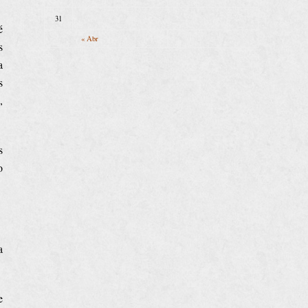
31
é
« Abr
s
a
s
,
s
o
a
e