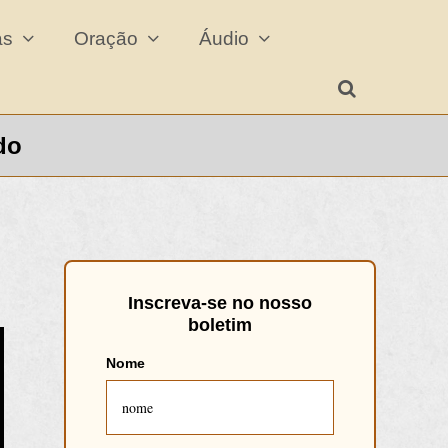
cas
Oração
Áudio
do
Inscreva
-se
no
nosso
boletim
Nome