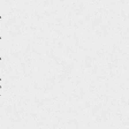
a
s
a
s
m
.