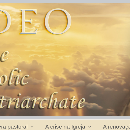
vra pastoral
A crise na Igreja
A renovaçã