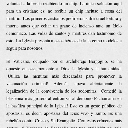
voluntad a la bestia recibiendo un chip. La única solución aquí
para un cristiano es: no recibir un chip incluso a costa del
martirio. Los primeros cristianos prefirieron sufrir cruel tortura y
muerte antes que echar un grano de incienso ante un ídolo
demoníaco. Las vidas de santos y mártires dan testimonio de
esto. La Iglesia presenta a estos héroes de la fe como modelos a
seguir para nosotros.
El Vaticano, ocupado por el archihereje Bergoglio, se ha
opuesto en este momento a Dios, la Iglesia y la humanidad.
¡Utiliza las mentiras más descaradas para promover la
vacunación criminal! Además, apoya abiertamente la
legalización de la convivencia de los sodomitas. ¡Cometió la
blasfemia más grosera al entronizar al demonio Pachamama en
la basílica principal de la Iglesia! Este es un gesto público de
apostasía, es decir, apostasía del Dios vivo y santo. Es una
rebelión contra Cristo y Su Evangelio. Con estos crímenes más
graves, el Vaticano de Bergoglio trae una maldición no solo