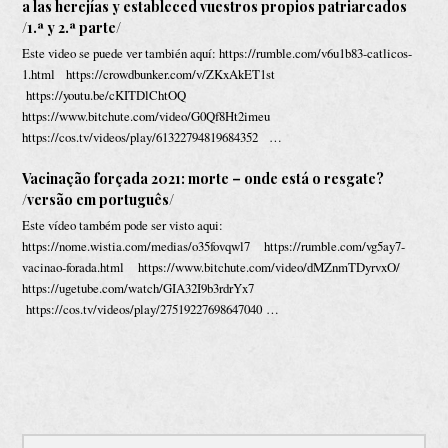
a las herejías y estableced vuestros propios patriarcados
/1.ª y 2.ª parte/
Este video se puede ver también aquí: https://rumble.com/v6u1b83-catlicos-
1.html https://crowdbunker.com/v/ZKxAkET1st
https://youtu.be/cKITDlChtOQ
https://www.bitchute.com/video/G0Qf8Ht2imeu
https://cos.tv/videos/play/61322794819684352 …
Vacinação forçada 2021: morte – onde está o resgate?
/versão em português/
Este vídeo também pode ser visto aqui:
https://nome.wistia.com/medias/o35fovqwl7 https://rumble.com/vg5ay7-
vacinao-forada.html https://www.bitchute.com/video/dMZnmTDyrvxO/
https://ugetube.com/watch/GIA32I9b3rdrYx7
https://cos.tv/videos/play/27519227698647040 …