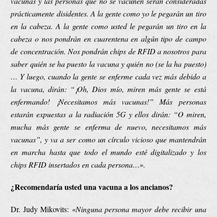
vacunas y las personas que no se vacunen serán consideradas
prácticamente disidentes. A la gente como yo le pegarán un tiro
en la cabeza. A la gente como usted le pegarán un tiro en la
cabeza o nos pondrán en cuarentena en algún tipo de campo
de concentración. Nos pondrán chips de RFID a nosotros para
saber quién se ha puesto la vacuna y quién no (se la ha puesto)
… Y luego, cuando la gente se enferme cada vez más debido a
la vacuna, dirán: “¡Oh, Dios mío, miren más gente se está
enfermando! ¡Necesitamos más vacunas!” Más personas
estarán expuestas a la radiación 5G y ellos dirán: “O miren,
mucha más gente se enferma de nuevo, necesitamos más
vacunas”, y va a ser como un círculo vicioso que mantendrán
en marcha hasta que todo el mundo esté digitalizado y los
chips RFID insertados en cada persona…».
¿Recomendaría usted una vacuna a los ancianos?
Dr. Judy Mikovits:
«Ninguna persona mayor debe recibir una