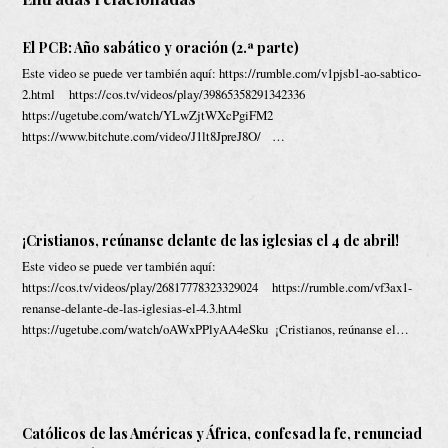
El PCB: Año sabático y oración (2.ª parte)
Este video se puede ver también aquí: https://rumble.com/v1pjsb1-ao-sabtico-
2.html https://cos.tv/videos/play/39865358291342336
https://ugetube.com/watch/YLwZjtWXcPgiFM2
https://www.bitchute.com/video/J1lt8JpreJ8O/ …
¡Cristianos, reúnanse delante de las iglesias el 4 de abril!
Este video se puede ver también aquí:
https://cos.tv/videos/play/26817778323329024 https://rumble.com/vf3ax1-
renanse-delante-de-las-iglesias-el-4.3.html
https://ugetube.com/watch/oAWxPPlyAA4eSku ¡Cristianos, reúnanse el…
Católicos de las Américas y África, confesad la fe, renunciad