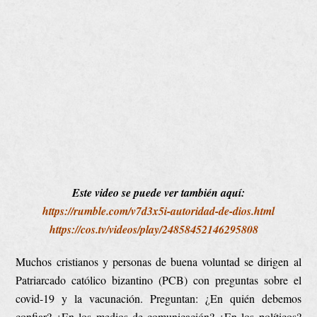
Este video se puede ver también aquí:
https://rumble.com/v7d3x5i-autoridad-de-dios.html
https://cos.tv/videos/play/24858452146295808
Muchos cristianos y personas de buena voluntad se dirigen al
Patriarcado católico bizantino (PCB) con preguntas sobre el
covid-19 y la vacunación. Preguntan: ¿En quién debemos
confiar? ¿En los medios de comunicación? ¿En los políticos?