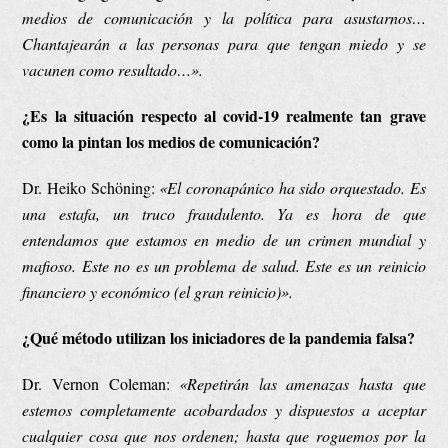
medios de comunicación y la política para asustarnos…
Chantajearán a las personas para que tengan miedo y se
vacunen como resultado…
».
¿Es la situación respecto al
co
vid-19 realmente tan grave
como la pintan los medios de comunicación?
Dr. Heiko Schöning:
«
El coronapánico ha sido orquestado. Es
una estafa, un truco fraudulento. Ya es hora de que
entendamos que estamos en medio de un crimen mundial y
mafioso. Este no es un problema de salud. Este es un reinicio
financiero y económico (el gran reinicio)
»
.
¿Qué método utilizan los iniciadores de la pandemia falsa?
Dr. Vernon Coleman:
«Repetirán las amenazas hasta que
estemos completamente acobardados y dispuestos a aceptar
cualquier cosa que nos ordenen; hasta que roguemos por la