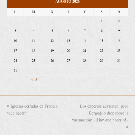
AGOSTO 2026
L
M
X
J
V
S
D
1
2
3
4
5
6
7
8
9
10
11
12
13
14
15
16
17
18
19
20
21
22
23
24
25
26
27
28
29
30
31
« Jul
previous
Iglesias cerradas en Francia;
Los expertos advierten, pero
next
¿qué hacer?
post:
post:
Bergoglio dice sobre la
vacunación: «¡Hay que hacerlo!»