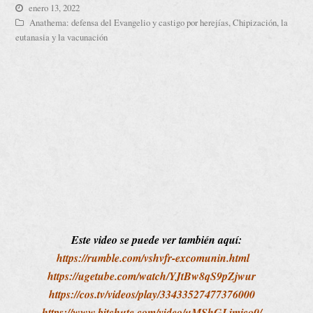
enero 13, 2022
Anathema: defensa del Evangelio y castigo por herejías
,
Chipización, la
eutanasia y la vacunación
Este video se puede ver también aquí:
https://rumble.com/vshvfr-excomunin.html
https://ugetube.com/watch/YJtBw8qS9pZjwur
https://cos.tv/videos/play/33433527477376000
https://www.bitchute.com/video/uMShGLimjco0/