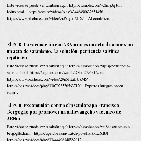
Este video se puede ver también aquí: https://rumble.com/v2fmg3q-tom-
holub.html https://cos.tv/videos/play/43446490632851456
https://www.bitchute.com/video/zrJYqjosXIIX/ Al comienzo…
El PCB: La vacunación con ARNm no es un acto de amor sino
un acto de satanismo. La solución: penitencia salvífica
(epitimia).
Este video se puede ver también aquí: https://rumble.com/vrjusj-penitencia-
salvfica.html https://ugetube.com/watch/tOkvI2596RiNJvc
https://www.bitchute.com/video/29n61EaBUkM5/
https://cos.tv/videos/play/33079235765637120 Expertos íntegros hacen
sonar…
El PCB: Excomunión contra el pseudopapa Francisco
Bergoglio por promover un antievangelio vaccíneo de
ARNm
Este video se puede ver también aquí: https://rumble.com/vsj8et-excomunin-
bergoglio.html https://ugetube.com/watch/puveHsikxLaXBJl
https://cos.tv/videos/play/33444496348582912