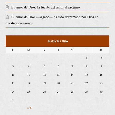
El amor de Dios: la fuente del amor al prójimo
El amor de Dios ―Agape― ha sido derramado por Dios en
nuestros corazones
AGOSTO 2026
L
M
X
J
V
S
D
1
2
3
4
5
6
7
8
9
10
11
12
13
14
15
16
17
18
19
20
21
22
23
24
25
26
27
28
29
30
31
« Jul