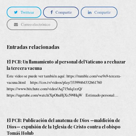
Twittear
Compartir
Compartir
Correo electrónico
Entradas relacionadas
El PCB: Un llamamiento al personal del Vaticano a rechazar
la tercera vacuna
Este video se puede ver también aquí: https://rumble.com/vse9s9-tercera-
vacuna.html https://cos.tv/videos/play/33399464332661760
https://www.bitchute.com/video/Aq715nlq1zzQ/
https://ugetube.com/watch/XpOhuHjXs599HqW Estimado personal…
El PCB: Publicación del anatema de Dios —maldición de
Dios— expulsión de la Iglesia de Cristo contra el obispo
Tomáš Holub