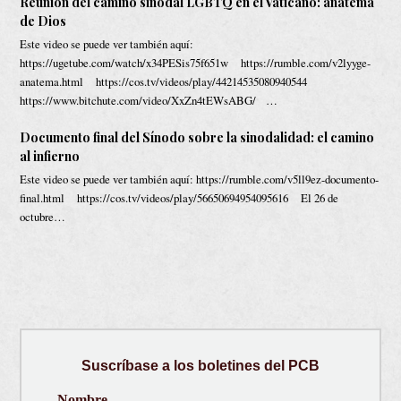
Reunión del camino sinodal LGBTQ en el Vaticano: anatema
de Dios
Este video se puede ver también aquí:
https://ugetube.com/watch/x34PESis75f651w https://rumble.com/v2lyyge-
anatema.html https://cos.tv/videos/play/44214535080940544
https://www.bitchute.com/video/XxZn4tEWsABG/ …
Documento final del Sínodo sobre la sinodalidad: el camino
al infierno
Este video se puede ver también aquí: https://rumble.com/v5ll9ez-documento-
final.html https://cos.tv/videos/play/56650694954095616 El 26 de
octubre…
Suscríbase a los boletines del PCB
Nombre