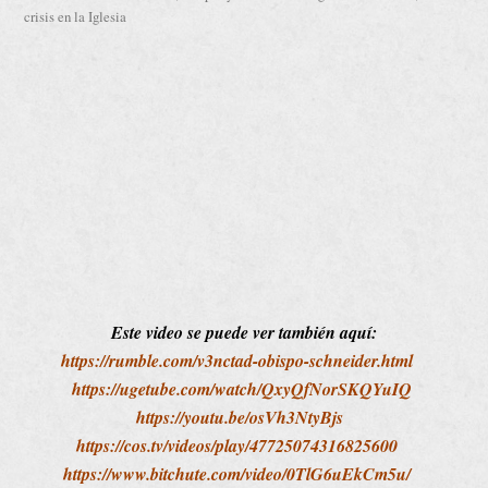
crisis en la Iglesia
Este video se puede ver también aquí:
https://rumble.com/v3nctad-obispo-schneider.html
https://ugetube.com/watch/QxyQfNorSKQYuIQ
https://youtu.be/osVh3NtyBjs
https://cos.tv/videos/play/47725074316825600
https://www.bitchute.com/video/0TlG6uEkCm5u/