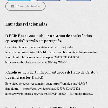
Correo electrónico
Entradas relacionadas
O PCB: É necessário abolir o sistema de conferências
episcopais? /versão em português/
Este vídeo também pode ser visto aqui: https://ojos-de-
fe.wistia.com/medias/olft8g55b1 https://rumble.com/vi6bhz--necessrio-
abolir.html https://cos.tv/videos/play/28453571187479552
https://www.bitchute.com/video/a2f1GSqhW0IG/ …
¡Católicos de Puerto Rico, manteneos del lado de Cristo y
de su fiel pastor Daniel!
Este video se puede ver también aquí: https://rumble.com/v15r9e7-
daniel.html https://cos.tv/videos/play/36373764934505472
https://www.bitchute.com/video/6ErDK14Iab2Q/ Estimados fieles…