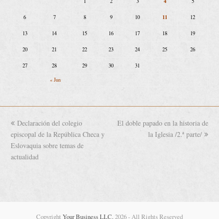
4
1
2
3
5
11
6
7
8
9
10
12
13
14
15
16
17
18
19
20
21
22
23
24
25
26
27
28
29
30
31
« Jun
previous
Declaración del colegio
El doble papado en la historia de
next
episcopal de la República Checa y
post:
post:
la Iglesia /2.ª parte/
Eslovaquia sobre temas de
actualidad
Copyright
Your Business LLC.
2026 - All Rights Reserved