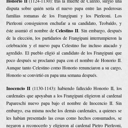
Honorio II
(1124-1130): tras la muerte de Calixto, surgió una
disputa sobre quién sería el nuevo papa entre las poderosas
familias romanas de los Frangipani y los Pierleoni. Los
Pierleoni consiguieron enchufar a su candidato, Teobaldo, y
Celestino II
éste asumió el nombre de
. Sin embargo, después
de la elección, los partidarios de Frangipani interrumpieron la
celebración y el nuevo papa Celestino fue incluso atacado y
agredido. El pueblo eligió al candidato de los Frangipani que
poco después se proclamó papa con el nombre de Honorio II.
Aunque tanto Celestino como Honorio renunciaron a su cargo,
Honorio se convirtió en papa una semana después.
Inocencio II
(1130-1143): habiendo fallecido Honorio II, los
cardenales que apoyaban a los Frangipani eligieron al cardenal
Papareschi nuevo papa bajo el nombre de Inocencio II. Sin
embargo, esa misma noche los demás cardenales, a quienes se
les habían presentado las cosas como hechos consumados, se
negaron a reconocerlo y eligieron al cardenal Pietro Pierleoni,