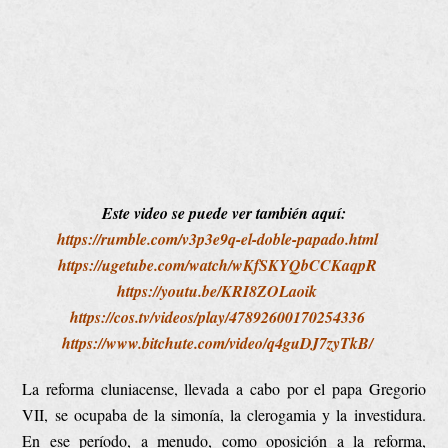
Este video se puede ver también aquí:
https://rumble.com/v3p3e9q-el-doble-papado.html
https://ugetube.com/watch/wKfSKYQbCCKaqpR
https://youtu.be/KRI8ZOLaoik
https://cos.tv/videos/play/47892600170254336
https://www.bitchute.com/video/q4guDJ7zyTkB/
La reforma cluniacense, llevada a cabo por el papa Gregorio
VII, se ocupaba de la simonía, la clerogamia y la investidura.
En ese período, a menudo, como oposición a la reforma,