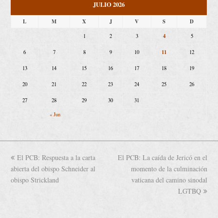
JULIO 2026
L
M
X
J
V
S
D
4
1
2
3
5
11
6
7
8
9
10
12
13
14
15
16
17
18
19
20
21
22
23
24
25
26
27
28
29
30
31
« Jun
previous
El PCB: Respuesta a la carta
El PCB: La caída de Jericó en el
next
abierta del obispo Schneider al
post:
post:
momento de la culminación
obispo Strickland
vaticana del camino sinodal
LGTBQ