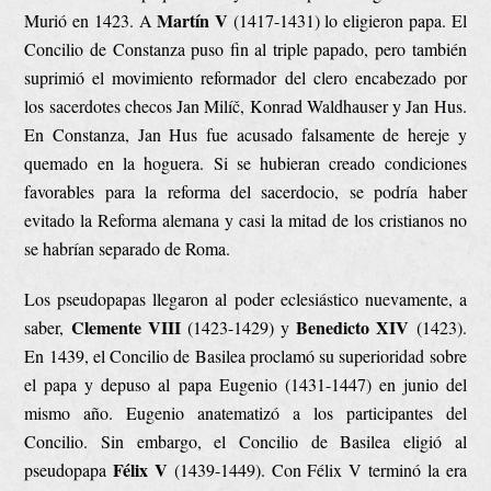
Martín V
Murió en 1423. A
(1417-1431) lo eligieron papa. El
Concilio de Constanza puso fin al triple papado, pero también
suprimió el movimiento reformador del clero encabezado por
los sacerdotes checos Jan Milíč, Konrad Waldhauser y Jan Hus.
En Constanza, Jan Hus fue acusado falsamente de hereje y
quemado en la hoguera. Si se hubieran creado condiciones
favorables para la reforma del sacerdocio, se podría haber
evitado la Reforma alemana y casi la mitad de los cristianos no
se habrían separado de Roma.
Los pseudopapas llegaron al poder eclesiástico nuevamente, a
Clemente VIII
Benedicto XIV
saber,
(1423-1429) y
(1423).
En 1439, el Concilio de Basilea proclamó su superioridad sobre
el papa y depuso al papa Eugenio (1431-1447) en junio del
mismo año. Eugenio anatematizó a los participantes del
Concilio. Sin embargo, el Concilio de Basilea eligió al
Félix V
pseudopapa
(1439-1449). Con Félix V terminó la era