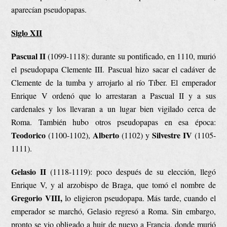
aparecían pseudopapas.
Siglo XII
Pascual II
(1099-1118): durante su pontificado, en 1110, murió
el pseudopapa Clemente III. Pascual hizo sacar el cadáver de
Clemente de la tumba y arrojarlo al río Tíber. El emperador
Enrique V ordenó que lo arrestaran a Pascual II y a sus
cardenales y los llevaran a un lugar bien vigilado cerca de
Roma. También hubo otros pseudopapas en esa época:
Teodorico
Alberto
Silvestre IV
(1100-1102),
(1102) y
(1105-
1111).
Gelasio II
(1118-1119): poco después de su elección, llegó
Enrique V, y al arzobispo de Braga, que tomó el nombre de
Gregorio VIII,
lo eligieron pseudopapa. Más tarde, cuando el
emperador se marchó, Gelasio regresó a Roma. Sin embargo,
pronto se vio obligado a huir de nuevo a Francia, donde murió