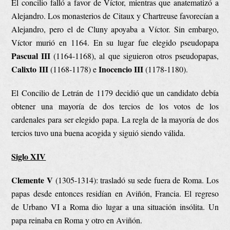
El concilio falló a favor de Víctor, mientras que anatematizó a
Alejandro. Los monasterios de Citaux y Chartreuse favorecían a
Alejandro, pero el de Cluny apoyaba a Víctor. Sin embargo,
Víctor murió en 1164. En su lugar fue elegido pseudopapa
Pascual III
(1164-1168), al que siguieron otros pseudopapas,
Calixto III
Inocencio III
(1168-1178) e
(1178-1180).
El Concilio de Letrán de 1179 decidió que un candidato debía
obtener una mayoría de dos tercios de los votos de los
cardenales para ser elegido papa. La regla de la mayoría de dos
tercios tuvo una buena acogida y siguió siendo válida.
Siglo XIV
Clemente V
(1305-1314): trasladó su sede fuera de Roma. Los
papas desde entonces residían en Aviñón, Francia. El regreso
de Urbano VI a Roma dio lugar a una situación insólita. Un
papa reinaba en Roma y otro en Aviñón.