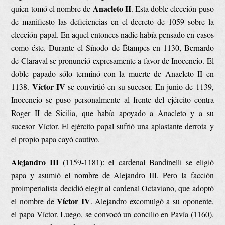
Anacleto II
quien tomó el nombre de
. Esta doble elección puso
de manifiesto las deficiencias en el decreto de 1059 sobre la
elección papal. En aquel entonces nadie había pensado en casos
como éste. Durante el Sínodo de Étampes en 1130, Bernardo
de Claraval se pronunció expresamente a favor de Inocencio. El
doble papado sólo terminó con la muerte de Anacleto II en
Víctor IV
1138.
se convirtió en su sucesor. En junio de 1139,
Inocencio se puso personalmente al frente del ejército contra
Roger II de Sicilia, que había apoyado a Anacleto y a su
sucesor Víctor. El ejército papal sufrió una aplastante derrota y
el propio papa cayó cautivo.
Alejandro III
(1159-1181): el cardenal Bandinelli se eligió
papa y asumió el nombre de Alejandro III. Pero la facción
proimperialista decidió elegir al cardenal Octaviano, que adoptó
Víctor IV
el nombre de
. Alejandro excomulgó a su oponente,
el papa Víctor. Luego, se convocó un concilio en Pavía (1160).