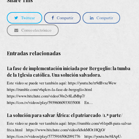
Share This
Twittear
Compartir
Compartir
Correo electrónico
Entradas relacionadas
La fase de implementación iniciada por Bergoglio: la tumba
de la Iglesia católica. Una solución salvadora.
Este video se puede ver también aquí: https://youtu.be/rr9dBvxeWew
https://rumble.com/v6q4crs-la-fase-de-bergoglio.html
https://www.bitchute.com/video/30o2v8LdMbp7/
https://cos.tv/videos/play/59396060933035008 En…
La solución para salvar África: el patriarcado /1.ª parte/
Este video se puede ver también aquí: https://rumble.com/v61rpd8-para-salvar-
frica.html https://www.bitchute.com/video/k8ohMOt18QjO/
https://cos.tv/videos/play/57759165062091776 https://youtu.be/6IApU-