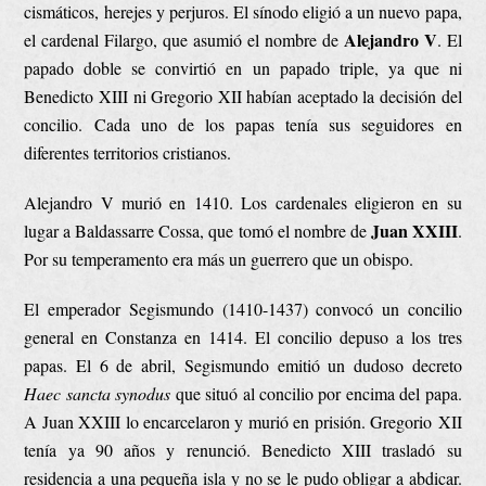
cismáticos, herejes y perjuros. El sínodo eligió a un nuevo papa,
Alejandro V
el cardenal Filargo, que asumió el nombre de
. El
papado doble se convirtió en un papado triple, ya que ni
Benedicto XIII ni Gregorio XII habían aceptado la decisión del
concilio. Cada uno de los papas tenía sus seguidores en
diferentes territorios cristianos.
Alejandro V murió en 1410. Los cardenales eligieron en su
Juan XXIII
lugar a Baldassarre Cossa, que tomó el nombre de
.
Por su temperamento era más un guerrero que un obispo.
El emperador Segismundo (1410-1437) convocó un concilio
general en Constanza en 1414. El concilio depuso a los tres
papas. El 6 de abril, Segismundo emitió un dudoso decreto
Haec sancta synodus
que situó al concilio por encima del papa.
A Juan XXIII lo encarcelaron y murió en prisión. Gregorio XII
tenía ya 90 años y renunció. Benedicto XIII trasladó su
residencia a una pequeña isla y no se le pudo obligar a abdicar.