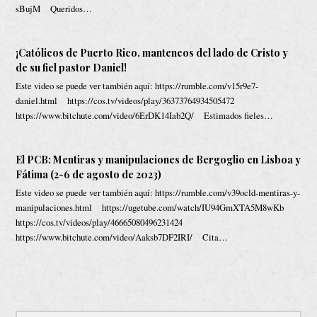
sBujM Queridos…
¡Católicos de Puerto Rico, manteneos del lado de Cristo y
de su fiel pastor Daniel!
Este video se puede ver también aquí: https://rumble.com/v15r9e7-
daniel.html https://cos.tv/videos/play/36373764934505472
https://www.bitchute.com/video/6ErDK14Iab2Q/ Estimados fieles…
El PCB: Mentiras y manipulaciones de Bergoglio en Lisboa y
Fátima (2-6 de agosto de 2023)
Este video se puede ver también aquí: https://rumble.com/v39ocld-mentiras-y-
manipulaciones.html https://ugetube.com/watch/IU94GmXTA5M8wKb
https://cos.tv/videos/play/46665080496231424
https://www.bitchute.com/video/Aaksb7DF2IRI/ Cita…