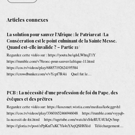
Articles connexes
La solution pour sauver l’Afrique : le Patriarcat /La
Consécration est le point culminant de la Sainte Messe.
Quand est-elle invalide ? – Partie 11/
Regardez cette vidéo sur : https://youtu.be/qdsLWhtqT1Y
https://rumble.com/v78zoec-pour-sauver-lafrique-11.html
https://cos.tv/videos/play/68857192624195584
https://crowdbunker.com/v/vYcpf7R4ii Quel fut le…
PCB : La nécessité d’une profession de foi du Pape, des
évêques et des prêtres
Regardez cette vidéo sur: https://koszonet.wistia.com/medias/ks6cggrvh1
https://cos.tv/videos/play/33601652466946048 https://rumble.com/vsyyqb-
la-ncessit-de-foi.html https://ugetube.com/watch/sS4eRUU4UkQv3mp
https://gloria.tv/post/zPpKnf7aKCYk4xYArjQSH8Xtd Téléchargement…