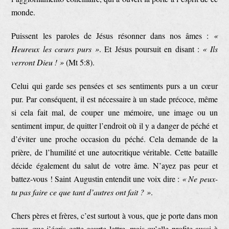
monde.
Puissent les paroles de Jésus résonner dans nos âmes :
«
Heureux les cœurs purs »
. Et Jésus poursuit en disant :
« Ils
verront Dieu ! »
(Mt 5:8).
Celui qui garde ses pensées et ses sentiments purs a un cœur
pur. Par conséquent, il est nécessaire à un stade précoce, même
si cela fait mal, de couper une mémoire, une image ou un
sentiment impur, de quitter l’endroit où il y a danger de péché et
d’éviter une proche occasion du péché. Cela demande de la
prière, de l’humilité et une autocritique véritable. Cette bataille
décide également du salut de votre âme. N’ayez pas peur et
battez-vous ! Saint Augustin entendit une voix dire :
« Ne peux-
tu pas faire ce que tant d’autres ont fait ? »
.
Chers pères et frères, c’est surtout à vous, que je porte dans mon
cœur, que j’écris cette courte lettre, mais qu’elle profite aussi à