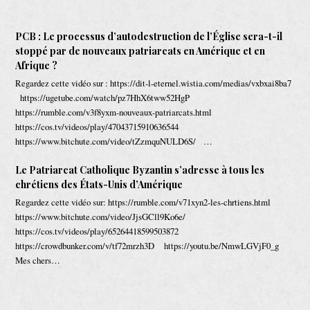
PCB : Le processus d’autodestruction de l’Église sera-t-il
stoppé par de nouveaux patriarcats en Amérique et en
Afrique ?
Regardez cette vidéo sur : https://dit-l-eternel.wistia.com/medias/vxbxai8ba7
https://ugetube.com/watch/pz7HhX6tww52HgP
https://rumble.com/v3f8yxm-nouveaux-patriarcats.html
https://cos.tv/videos/play/47043715910636544
https://www.bitchute.com/video/tZzmquNULD6S/ …
Le Patriarcat Catholique Byzantin s’adresse à tous les
chrétiens des États-Unis d’Amérique
Regardez cette vidéo sur: https://rumble.com/v71xyn2-les-chrtiens.html
https://www.bitchute.com/video/JjsGCll9Ko6e/
https://cos.tv/videos/play/65264418599503872
https://crowdbunker.com/v/tf72mrzh3D https://youtu.be/NmwLGVjF0_g
Mes chers…