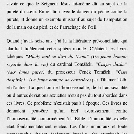
savoir ce que le Seigneur Jésus lui-même dit au sujet de la
pureté du cœur. En relation avec le danger du péché contre la
pureté, Il donne un exemple illustratif au sujet de l’amputation
de la main ou du pied, et de l’arrachage de l’œil.
Quand j’avais seize ans, j’ai lu la littérature pré-conciliaire qui
clarifiait fidèlement cette sphère morale. C’étaient les livres
tchèques
“Mladý muž se dívá do života” (Un jeune homme
regarde dans la vie)
du cardinal Tomášek,
“Čistým duším”
(Aux âmes pures)
du professeur Čeněk Tomíšek,
“Čiste
dospívání” (Le jeune homme de caractère)
par Tihamer Toth,
et d’autres. La question de l’homosexualité, de la transsexualité
ou d’autres déviations sexuelles n’était pas du tout abordée dans
ces livres. Ce problème n’existait pas à l’époque. Ces livres ne
donnaient peut-être qu’un bref avertissement contre
l’homosexualité, conformément à la Bible. L’immoralité sexuelle
était fondamentalement rejetée. Les films immoraux et toute
pornographie étaient également interdits. On avertissait les