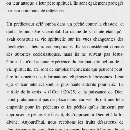
ou leur attaque à leur père spirituel. Ils sont également protégés
par leur communauté religieuse.
Un prédicateur zélé tomba dans un péché contre la chasteté, et
quitta le ministère sacerdotal. La racine de sa chute était qu’il
avait construit sa vie spirituelle sur les vues changeantes des
théologiens libéraux contemporains. Ils se considèrent comme
des autorités ecclésiastiques, mais ils ne suivent pas Jésus-
Christ. Ils n’ont aucune expérience du combat spirituel ou de la
vie spirituelle. Ce sont de simples théoriciens qui peuvent peut-
être transmettre des informations religieuses intéressantes. Leur
ego et leur intellect sont la plus haute autorité pour eux. La
« folie de la croix » (1Cor 1:20-25) et la puissance de Dieu
n’ont pratiquement pas de place dans leur vie. Ils ont une telle
empathie pour les pécheurs et les péchés qu’ils finissent par
approuver le péché. Ce faisant, ils s’opposent à Dieu et à la loi
divine. Aujourd’hui, nous récoltons les fruits désastreux de
l’aggiornamento conciliaire, qui a ouvert la porte à l’esprit de ce