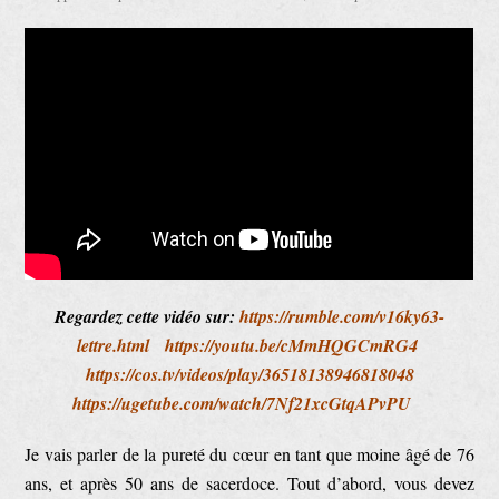
Regardez cette vidéo sur:
https://rumble.com/v16ky63-
lettre.html
https://youtu.be/cMmHQGCmRG4
https://cos.tv/videos/play/36518138946818048
https://ugetube.com/watch/7Nf21xcGtqAPvPU
Je vais parler de la pureté du cœur en tant que moine âgé de 76
ans, et après 50 ans de sacerdoce. Tout d’abord, vous devez