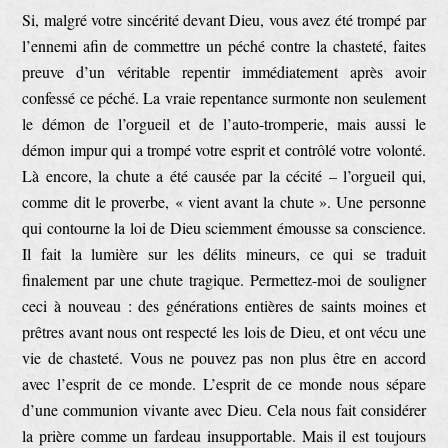
Si, malgré votre sincérité devant Dieu, vous avez été trompé par
l’ennemi afin de commettre un péché contre la chasteté, faites
preuve d’un véritable repentir immédiatement après avoir
confessé ce péché. La vraie repentance surmonte non seulement
le démon de l’orgueil et de l’auto-tromperie, mais aussi le
démon impur qui a trompé votre esprit et contrôlé votre volonté.
Là encore, la chute a été causée par la cécité – l’orgueil qui,
comme dit le proverbe, « vient avant la chute ». Une personne
qui contourne la loi de Dieu sciemment émousse sa conscience.
Il fait la lumière sur les délits mineurs, ce qui se traduit
finalement par une chute tragique. Permettez-moi de souligner
ceci à nouveau : des générations entières de saints moines et
prêtres avant nous ont respecté les lois de Dieu, et ont vécu une
vie de chasteté. Vous ne pouvez pas non plus être en accord
avec l’esprit de ce monde. L’esprit de ce monde nous sépare
d’une communion vivante avec Dieu. Cela nous fait considérer
la prière comme un fardeau insupportable. Mais il est toujours