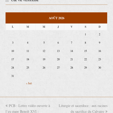
AOÛT 2026
L
M
M
J
V
S
D
1
2
3
4
5
6
7
8
9
10
11
12
13
14
15
16
17
18
19
20
21
22
23
24
25
26
27
28
29
30
31
« Juil
previous
PCB : Lettre vidéo ouverte à
Liturgie et sacerdoce : aux racines
next
l’ex-pape Benoît XVI :
post:
post:
du sacrifice du Calvaire