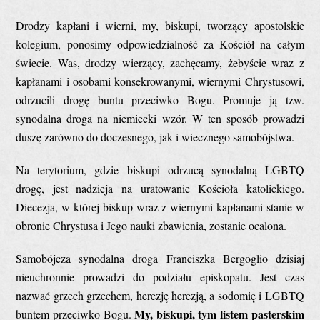
Drodzy kapłani i wierni, my, biskupi, tworzący apostolskie
kolegium, ponosimy odpowiedzialność za Kościół na całym
świecie. Was, drodzy wierzący, zachęcamy, żebyście wraz z
kapłanami i osobami konsekrowanymi, wiernymi Chrystusowi,
odrzucili drogę buntu przeciwko Bogu. Promuje ją tzw.
synodalna droga na niemiecki wzór. W ten sposób prowadzi
duszę zarówno do doczesnego, jak i wiecznego samobójstwa.
Na terytorium, gdzie biskupi odrzucą synodalną LGBTQ
drogę, jest nadzieja na uratowanie Kościoła katolickiego.
Diecezja, w której biskup wraz z wiernymi kapłanami stanie w
obronie Chrystusa i Jego nauki zbawienia, zostanie ocalona.
Samobójcza synodalna droga Franciszka Bergoglio dzisiaj
nieuchronnie prowadzi do podziału episkopatu. Jest czas
nazwać grzech grzechem, herezję herezją, a sodomię i LGBTQ
My, biskupi, tym listem pasterskim
buntem przeciwko Bogu.