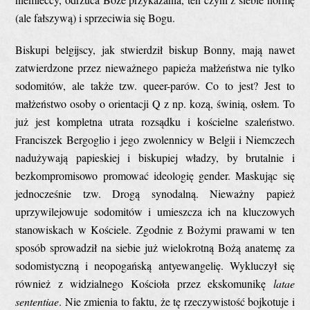
(ale fałszywą) i sprzeciwia się Bogu.
Biskupi belgijscy, jak stwierdził biskup Bonny, mają nawet
zatwierdzone przez nieważnego papieża małżeństwa nie tylko
sodomitów, ale także tzw. queer-parów. Co to jest? Jest to
małżeństwo osoby o orientacji Q z np. kozą, świnią, osłem. To
już jest kompletna utrata rozsądku i kościelne szaleństwo.
Franciszek Bergoglio i jego zwolennicy w Belgii i Niemczech
nadużywają papieskiej i biskupiej władzy, by brutalnie i
bezkompromisowo promować ideologię gender. Maskując się
jednocześnie tzw. Drogą synodalną. Nieważny papież
uprzywilejowuje sodomitów i umieszcza ich na kluczowych
stanowiskach w Kościele. Zgodnie z Bożymi prawami w ten
sposób sprowadził na siebie już wielokrotną Bożą anatemę za
sodomistyczną i neopogańską antyewangelię. Wykluczył się
również z widzialnego Kościoła przez ekskomunikę
latae
sententiae
. Nie zmienia to faktu, że tę rzeczywistość bojkotuje i