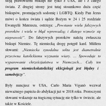
stoją prawowierni biskupi nie tylko z USA, ale i z całego
świata. Z drugiej strony jest tutaj stosunkowo duża część
biskupów, promujących sodomię i LGBTQ. Kiedy Pan Jezus
mówi o końcu świata i sądzie Bożym w 24 i 25 rozdziale
Ewangelii Mateusza, ostrzega:
„
Powstanie wielu fałszywych
proroków i wielu w błąd wprowadzą;
i dlatego
wzmoże się
nieprawość
”.
Do fałszywych proroków należą zwłaszcza
biskupi Niemiec. Tę niemiecką drogę potępił kard. Müllera
słowami: „
Niemiecka synodalna sekta jest diametralnie
przeciwna katolickiemu wyznaniu wiary. … Spowoduje to
wyparowanie chrześcijaństwa w Niemczech…
Cały ten
program niemieckokatolickiej eklezjologii jest błędny i
samobójczy
”.
Były nuncjusz w USA, Carlo Maria Viganò wezwał
nieważnego papieża do abdykacji już w 2018 roku. Proroczymi
słowami wskazuje na tragiczną sytuację nie tylko w świecie, ale
także w Kościele.