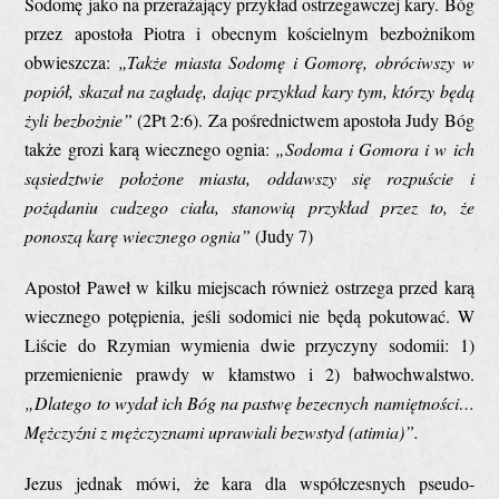
Sodomę jako na przerażający przykład ostrzegawczej kary. Bóg
przez apostoła Piotra i obecnym kościelnym bezbożnikom
obwieszcza:
„T
akże miasta Sodomę i Gomorę, obróciwszy w
popiół, skazał na zagładę, dając przykład kary tym, którzy będą
żyli bezbożnie
”
(2Pt 2:6). Za pośrednictwem apostoła Judy Bóg
także grozi karą wiecznego ognia:
„
Sodoma i Gomora i w ich
sąsiedztwie położone miasta, oddawszy się rozpuście i
pożądaniu cudzego ciała, stanowią przykład przez to, że
ponoszą karę wiecznego ognia
”
(Judy 7)
Apostoł Paweł w kilku miejscach również ostrzega przed karą
wiecznego potępienia, jeśli sodomici nie będą pokutować. W
Liście do Rzymian wymienia dwie przyczyny sodomii: 1)
przemienienie prawdy w kłamstwo i 2) bałwochwalstwo.
„
Dlatego to wydał ich Bóg na pastwę bezecnych namiętności
…
M
ężczyźni z mężczyznami uprawiali bezwstyd
(atimia)”.
Jezus jednak mówi, że kara dla współczesnych pseudo-