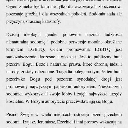
Ogień z nieba był karą nie tylko dla ówczesnych zboczeńców,
pozostaje groźbą i dla wszystkich pokoleń. Sodomia stała się
przyczyną strasznej katastrofy.
Dzisiaj ideologia gender ponownie narzuca ludzkości
nienaturalną sodomię i podobne perwersje moralne określane
terminem LGBTQ. Celem promowania LGBTQ jest
samozniszczenie doczesne i wieczne. Jest to publiczny bunt
przeciw Bogu. Boże i naturalne prawa, które chronią ludzi i
narody, zostały odrzucone. Tragedia polega na tym, że ten bunt
przeciwko Bogu pod pozorem synodalnej drogi jest
promowany najwyższym papieskim autorytetem. Nieskruszeni
sodomici wykorzystali swoje lobby i zajęli najwyższe urzędy
kościelne. W Bożym autorytecie przeciwstawiają się Bogu.
Pismo Święte w wielu miejscach ostrzega przed grzechem
sodomii. Izajasz, Jeremiasz, Ezechiel i inni prorocy wskazują na