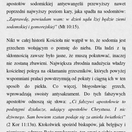
apostołów sodomickiej antyewangelii przewyższy nawet
poprzedni najwyższy poziom kary, jaka spadła na sodomitów:
„
Zaprawdę, powiadam wam: w dzień sądu lżej będzie ziemi
sodomskiej i gomorejskiej
”
(Mt 10:15).
Nikt w całej historii Kościoła nie wątpił w to, że sodomia jest
grzechem wołającym o pomstę do nieba. Dla ludzi z tą
skłonnością zawsze było jasne, że muszą pokutować, inaczej
nie zostaną zbawieni. Największa zbrodnia nadużycia władzy
kościelnej polega na okłamaniu grzeszników, których powyżej
wspomniani prałaci powstrzymują od pokuty i ciągną ich w ten
sposób do piekła. Co więcej, błogosławiąc grzech,
wprowadzają swoisty antysakrament. Do tych fałszywych
apostołów odnoszą się słowa:
„
Ci fałszywi apostołowie to
podstępni działacze, udający apostołów Chrystusa. I nic
dziwnego. Sam bowiem szatan podaje się za anioła światłości
”
(2 Kor 11:13n). Ktokolwiek spośród biskupów, jak belgijscy i
niemieccy, odrzuca Boże przykazania, ten czyni z siebie normę