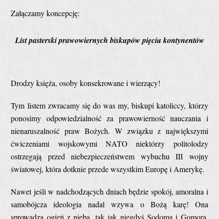
Załączamy koncepcję:
List pasterski prawowiernych biskupów pięciu kontynentów
Drodzy księża, osoby konsekrowane i wierzący!
Tym listem zwracamy się do was my, biskupi katoliccy, którzy
ponosimy odpowiedzialność za prawowierność nauczania i
nienaruszalność praw Bożych. W związku z największymi
ćwiczeniami wojskowymi NATO niektórzy politolodzy
ostrzegają przed niebezpieczeństwem wybuchu III wojny
światowej, która dotknie przede wszystkim Europę i Amerykę.
Nawet jeśli w nadchodzących dniach będzie spokój, amoralna i
samobójcza ideologia nadal wzywa o Bożą karę! Ona
sprowadza ogień z nieba, tak jak niegdyś Sodoma i Gomora.