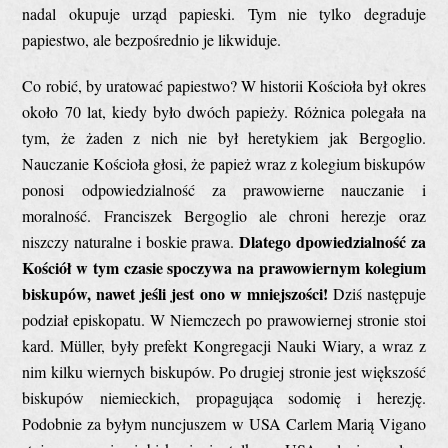
nadal okupuje urząd papieski. Tym nie tylko degraduje
papiestwo, ale bezpośrednio je likwiduje.
Co robić, by uratować papiestwo? W historii Kościoła był okres
około 70 lat, kiedy było dwóch papieży. Różnica polegała na
tym, że żaden z nich nie był heretykiem jak Bergoglio.
Nauczanie Kościoła głosi, że papież wraz z kolegium biskupów
ponosi odpowiedzialność za prawowierne nauczanie i
moralność. Franciszek Bergoglio ale chroni herezje oraz
Dlatego dpowiedzialność za
niszczy naturalne i boskie prawa.
Kościół w tym czasie spoczywa na prawowiernym kolegium
biskupów, nawet jeśli jest ono w mniejszości!
Dziś następuje
podział episkopatu. W Niemczech po prawowiernej stronie stoi
kard. Müller, były prefekt Kongregacji Nauki Wiary, a wraz z
nim kilku wiernych biskupów. Po drugiej stronie jest większość
biskupów niemieckich, propagująca sodomię i herezję.
Podobnie za byłym nuncjuszem w USA Carlem Marią Vigano