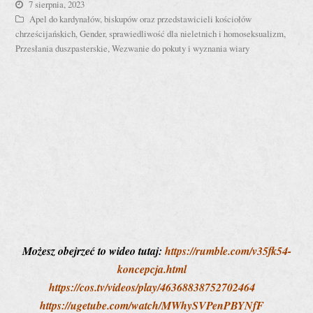
7 sierpnia, 2023
Apel do kardynałów, biskupów oraz przedstawicieli kościołów
chrześcijańskich
,
Gender, sprawiedliwość dla nieletnich i homoseksualizm
,
Przesłania duszpasterskie
,
Wezwanie do pokuty i wyznania wiary
Możesz obejrzeć to wideo tutaj:
https://rumble.com/v35fk54-
koncepcja.html
https://cos.tv/videos/play/46368838752702464
https://ugetube.com/watch/MWhySVPenPBYNfF