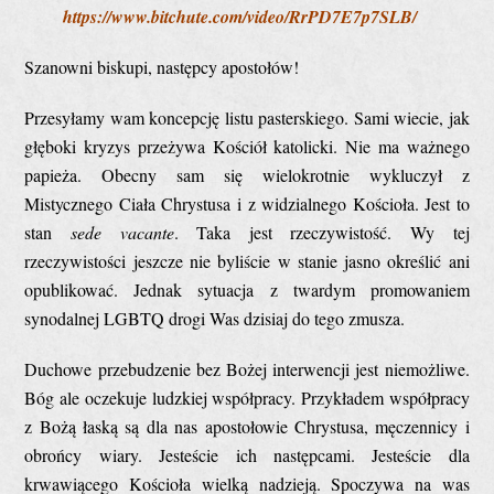
https://www.bitchute.com/video/RrPD7E7p7SLB/
Szanowni biskupi, następcy apostołów!
Przesyłamy wam koncepcję listu pasterskiego. Sami wiecie, jak
głęboki kryzys przeżywa Kościół katolicki. Nie ma ważnego
papieża. Obecny sam się wielokrotnie wykluczył z
Mistycznego Ciała Chrystusa i z widzialnego Kościoła. Jest to
stan
sede vacante
. Taka jest rzeczywistość. Wy tej
rzeczywistości jeszcze nie byliście w stanie jasno określić ani
opublikować. Jednak sytuacja z twardym promowaniem
synodalnej LGBTQ drogi Was dzisiaj do tego zmusza.
Duchowe przebudzenie bez Bożej interwencji jest niemożliwe.
Bóg ale oczekuje ludzkiej współpracy. Przykładem współpracy
z Bożą łaską są dla nas apostołowie Chrystusa, męczennicy i
obrońcy wiary. Jesteście ich następcami. Jesteście dla
krwawiącego Kościoła wielką nadzieją. Spoczywa na was