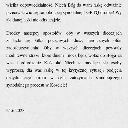
wielka odpowiedzialność. Niech Bóg da wam łaskę odważnie
przeciwstawić się samobójczej synodalnej LGBTQ drodze! Wy
ale danej łaski nie odrzucajcie.
Drodzy następcy apostołów, oby w waszych diecezjach
znalazło się kilka poczciwych dusz, heroicznych ofiar
zadośćuczynienia! Oby w waszych diecezjach powstały
modlitewne straże, które dniem i nocą będą wołać do Boga za
was i odrodzenie Kościoła! Niech te modlące się osoby
wyproszą dla was łaskę w tej krytycznej sytuacji podjęcia
decydującego kroku w celu zatrzymania samobójczego
synodalnego procesu w Kościele!
24.6.2023