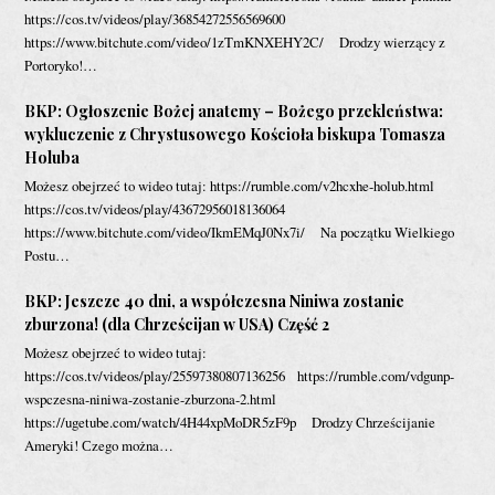
https://cos.tv/videos/play/36854272556569600
https://www.bitchute.com/video/1zTmKNXEHY2C/ Drodzy wierzący z
Portoryko!…
BKP: Ogłoszenie Bożej anatemy – Bożego przekleństwa:
wykluczenie z Chrystusowego Kościoła biskupa Tomasza
Holuba
Możesz obejrzeć to wideo tutaj: https://rumble.com/v2hcxhe-holub.html
https://cos.tv/videos/play/43672956018136064
https://www.bitchute.com/video/IkmEMqJ0Nx7i/ Na początku Wielkiego
Postu…
BKP: Jeszcze 40 dni, a współczesna Niniwa zostanie
zburzona! (dla Chrześcijan w USA) Część 2
Możesz obejrzeć to wideo tutaj:
https://cos.tv/videos/play/25597380807136256 https://rumble.com/vdgunp-
wspczesna-niniwa-zostanie-zburzona-2.html
https://ugetube.com/watch/4H44xpMoDR5zF9p Drodzy Chrześcijanie
Ameryki! Сzego można…