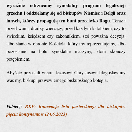
wyraźnie odrzucamy synodalny program legalizacji
grzechu i oddzielamy się od biskupów Niemiec i Belgii oraz
innych, którzy propagują ten bunt przeciwko Bogu
. Teraz i
przed wami, drodzy wierzący, przed każdym katolikiem, czy to
świeckim, księdzem czy zakonnikiem, stoi poważna decyzja:
albo stanie w obronie Kościoła, który my reprezentujemy, albo
pozostanie na holu synodalne maszyny, która skończy
potępieniem.
Abyście pozostali wierni Jezusowi Chrystusowi błogosławimy
was my, biskupi prawowiernego biskupskiego kolegia.
Pobierz:
BKP: Koncepcja listu pasterskiego dla biskupów
pięciu kontynentów (24.6.2023)