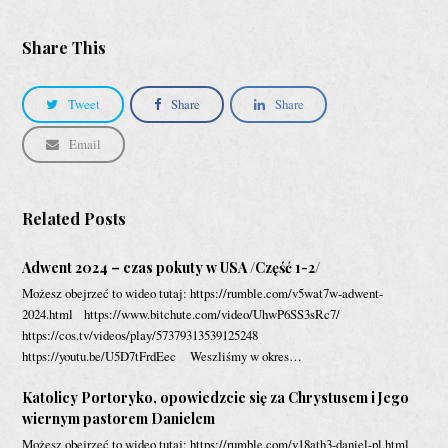
Share This
Tweet
Share
Share
Email
Related Posts
Adwent 2024 – czas pokuty w USA /Część 1-2/
Możesz obejrzeć to wideo tutaj: https://rumble.com/v5wat7w-adwent-
2024.html https://www.bitchute.com/video/UhwP6SS3sRc7/
https://cos.tv/videos/play/57379313539125248
https://youtu.be/U5D7tFrdEec Weszliśmy w okres…
Katolicy Portoryko, opowiedzcie się za Chrystusem i Jego
wiernym pastorem Danielem
Możesz obejrzeć to wideo tutaj: https://rumble.com/v18ath3-daniel-pl.html