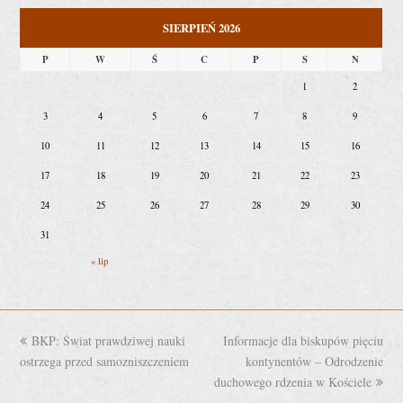
SIERPIEŃ 2026
P
W
Ś
C
P
S
N
1
2
3
4
5
6
7
8
9
10
11
12
13
14
15
16
17
18
19
20
21
22
23
24
25
26
27
28
29
30
31
« lip
previous
BKP: Świat prawdziwej nauki
Informacje dla biskupów pięciu
next
ostrzega przed samozniszczeniem
post:
post:
kontynentów – Odrodzenie
duchowego rdzenia w Kościele