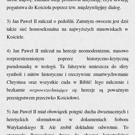
pogaństwa do Kościoła poprzez tzw. międzyreligijny dialog.
3) Jan Paweł II milczał o pedofilii. Zatrutym owocem jest dziś
także sieć homoseksualna na najwyższych stanowiskach w
Kościele.
4) Jan Paweł II milczał na herezje neomodernizmu, masowo
rozprzestrzenionym poprzez historyczno-krytyczną
pseudonaukę w teologii. Ta fałszywie umieszcza do sfery
symboli i mitów historyczne i rzeczywiste zmartwychwstanie
Chrystusa oraz wszystkie cuda w Biblii! Jego milczenie i
bezkarnie
rozpowszechniające się
herezje są poważnym
przestępstwem przeciwko Kościołowi.
5) Jan Paweł II miał obowiązek potępić ducha dwuznacznych i
heretyckich sformułowań w dokumentach Soboru
Watykańskiego II. Ale zrobił dokładnie odwrotnie. To
utorowało Bergogliowi drogę do obecnej katastrofalnej