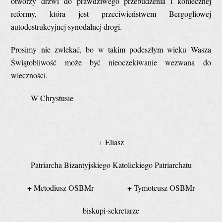
otworzy drzwi do prawdziwego przebudzenia i koniecznej
reformy, która jest przeciwieństwem Bergogliowej
autodestrukcyjnej synodalnej drogi.
Prosimy nie zwlekać, bo w takim podeszłym wieku Wasza
Świątobliwość może być nieoczekiwanie wezwana do
wieczności.
W Chrystusie
+ Eliasz
Patriarcha Bizantyjskiego Katolickiego Patriarchatu
+ Metodiusz OSBMr + Tymoteusz OSBMr
biskupi-sekretarze