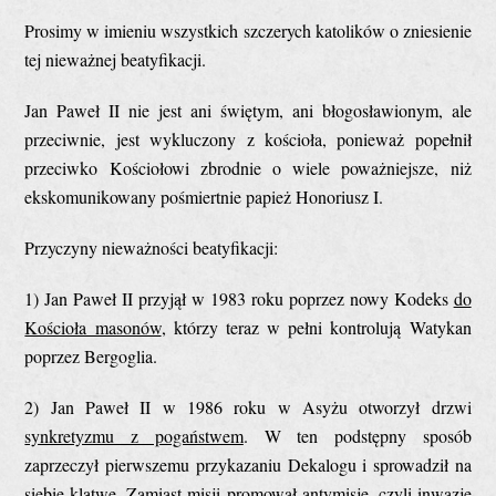
Prosimy w imieniu wszystkich szczerych katolików o zniesienie
tej nieważnej beatyfikacji.
Jan Paweł II nie jest ani świętym, ani błogosławionym, ale
przeciwnie, jest wykluczony z kościoła, ponieważ popełnił
przeciwko Kościołowi zbrodnie o wiele poważniejsze, niż
ekskomunikowany pośmiertnie papież Honoriusz I.
Przyczyny nieważności beatyfikacji:
1) Jan Paweł II przyjął w 1983 roku poprzez nowy Kodeks
do
Kościoła masonów
, którzy teraz w pełni kontrolują Watykan
poprzez Bergoglia.
2) Jan Paweł II w 1986 roku w Asyżu otworzył drzwi
synkretyzmu z pogaństwem
. W ten podstępny sposób
zaprzeczył pierwszemu przykazaniu Dekalogu i sprowadził na
siebie klątwę. Zamiast misji promował antymisję, czyli inwazję