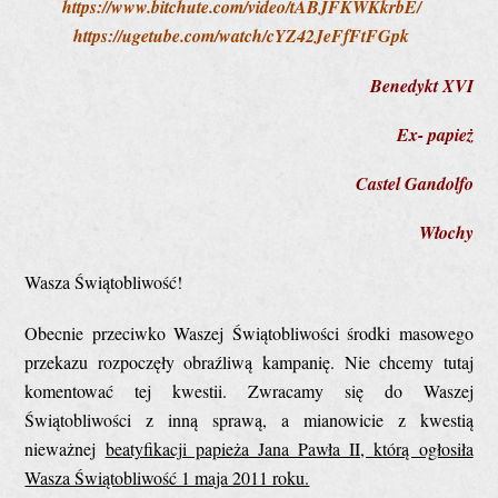
https://www.bitchute.com/video/tABJFKWKkrbE/
https://ugetube.com/watch/cYZ42JeFfFtFGpk
Benedykt XVI
Ex- papież
Castel Gandolfo
Włochy
Wasza Świątobliwość!
Obecnie przeciwko Waszej Świątobliwości środki masowego
przekazu rozpoczęły obraźliwą kampanię. Nie chcemy tutaj
komentować tej kwestii. Zwracamy się do Waszej
Świątobliwości z inną sprawą, a mianowicie z kwestią
nieważnej
beatyfikacji papieża Jana Pawła II, którą ogłosiła
Wasza Świątobliwość 1 maja 2011 roku.