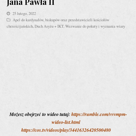
Jana Pawła II
25 lutego, 2022
Apel do kardynałów, biskupów oraz przedstawicieli kościołów
chrześcijańskich
,
Duch Asyżu + IKT
,
Wezwanie do pokuty i wyznania wiary
Możesz obejrzeć to wideo tutaj:
https://rumble.com/vvvmpm-
wideo-list.html
https://cos.tv/videos/play/34416326420500480