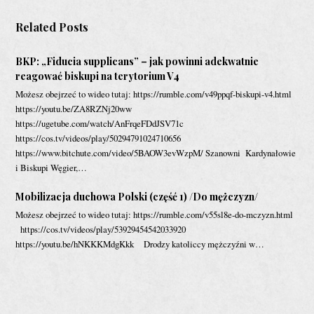
Related Posts
BKP: „Fiducia supplicans” – jak powinni adekwatnie
reagować biskupi na terytorium V4
Możesz obejrzeć to wideo tutaj: https://rumble.com/v49ppqf-biskupi-v4.html
https://youtu.be/ZA8RZNj20ww
https://ugetube.com/watch/AnFrqeFDdJSV71c
https://cos.tv/videos/play/50294791024710656
https://www.bitchute.com/video/5BAOW3evWzpM/ Szanowni Kardynałowie
i Biskupi Węgier,…
Mobilizacja duchowa Polski (część 1) /Do mężczyzn/
Możesz obejrzeć to wideo tutaj: https://rumble.com/v55sl8e-do-mczyzn.html
https://cos.tv/videos/play/53929454542033920
https://youtu.be/hNKKKMdgKkk Drodzy katoliccy mężczyźni w…