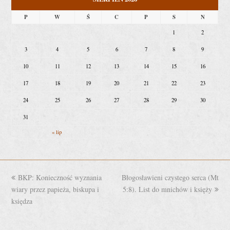
P
W
Ś
C
P
S
N
1
2
3
4
5
6
7
8
9
10
11
12
13
14
15
16
17
18
19
20
21
22
23
24
25
26
27
28
29
30
31
« lip
previous
BKP: Konieczność wyznania
Błogosławieni czystego serca (Mt
next
wiary przez papieża, biskupa i
post:
5:8). List do mnichów i księży
post:
księdza