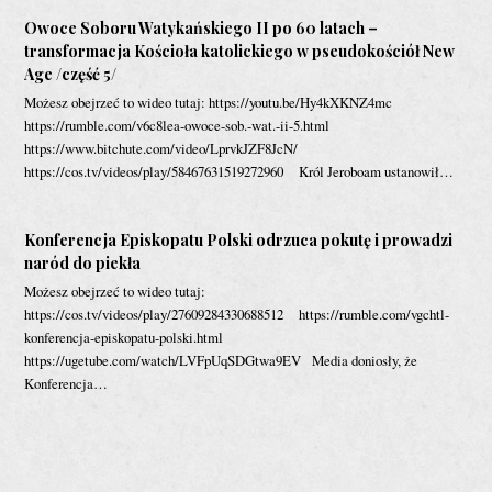
Owoce Soboru Watykańskiego II po 60 latach –
transformacja Kościoła katolickiego w pseudokościół New
Age /сzęść 5/
Możesz obejrzeć to wideo tutaj: https://youtu.be/Hy4kXKNZ4mc
https://rumble.com/v6c8lea-owoce-sob.-wat.-ii-5.html
https://www.bitchute.com/video/LprvkJZF8JcN/
https://cos.tv/videos/play/58467631519272960 Król Jeroboam ustanowił…
Konferencja Episkopatu Polski odrzuca pokutę i prowadzi
naród do piekła
Możesz obejrzeć to wideo tutaj:
https://cos.tv/videos/play/27609284330688512 https://rumble.com/vgchtl-
konferencja-episkopatu-polski.html
https://ugetube.com/watch/LVFpUqSDGtwa9EV Media doniosły, że
Konferencja…