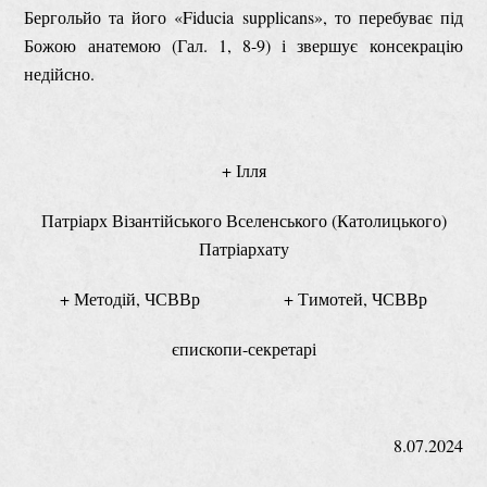
Бергольйо та його «Fiducia supplicans», то перебуває під
Божою анатемою (Гал. 1, 8-9) і звершує консекрацію
недійсно.
+ Ілля
Патріарх Візантійського Вселенського (Католицького)
Патріархату
+ Методій, ЧСВВр + Тимотей, ЧСВВр
єпископи-секретарі
8.07.2024