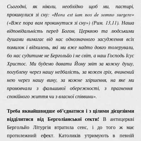
Сьогодні, як ніколи, необхідно щоб ми, пастирі,
прокинулися зі сну: «Hora est
i
am nos de somno surgere»
(«Вже пора вам прокинутися зі сну») (Рим. 13,11). Наша
відповідальність перед Богом, Церквою та людськими
душами вимагає від нас однозначного засудження всіх
помилок і відхилень, які ми вже надто довго толерували,
бо нас судитиме не Бергольйо і не світ, а наш Господь Ісус
Христос. Ми будемо давати Йому звіт за кожну душу,
погублену через нашу недбалість, за кожен гріх, вчинений
нею через нашу вину, за кожне згіршення, на яке ми
промовчали з фальшивої обережності, з прагнення
спокійного життя чи з власної співвини».
Треба якнайшвидше об’єднатися і з цілими дієцезіями
відділитися від Берголіанської секти!
В антицеркві
Бергольйо Літургія втратила сенс, і до того ж має
протилежний ефект. Католиків утримують в певній