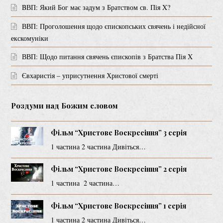
BВП: Який Бог має задум з Братством св. Пія X?
ВВП: Проголошення щодо єпископських свячень і недійсної
екскомуніки
ВВП: Щодо питання свячень єпископів з Братства Пія X
Євхаристія – уприсутнення Христової смерті
Роздуми над Божим словом
Фільм “Христове Воскресіння” 3 серія
1 частина 2 частина Дивіться…
Фільм “Христове Воскресіння” 2 серія
1 частина 2 частина…
Фільм “Христове Воскресіння” 1 серія
1 частина 2 частина Дивіться…