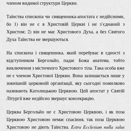
членом видимої структури Церкви.
Таїнства єпископа чи священника-апостата є недійсними,
бо 1) він не є в Христовій Церкві і не з’єднаний з
Христом; 2) він не має Христового Духа, а без Святого
Духа Таїнства не звершуються.
На єпископа і священника, який перебуває в єдності з
відступником Бергольйо, падає Божа анатема, тобто
виключення з містичного Христового тіла. Така особа вже
не є членом Христової Церкви. Вона залишається лише у
зовнішній церковній організації, яку сьогодні помилково
називають Католицькою Церквою. Цей апостат у Святій
Літургії вже недійсно звершує консекрацію.
Церква Бергольйо не є Христовою Церквою, і як поза
Церквою Христовою немає спасіння, так поза Церквою
Христовою не діють Таїнства.
Extra Ecclesiam nulla salus