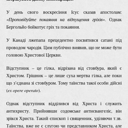
У день свого воскресіння Ісус сказав апостолам:
«Проповідуйте покаяння на відпущення гріхів».
Однак
Бергольйо бойкотує гріх та покаяння.
У Канаді лжепапа прецедентно посвятився сатані під
проводом чародія. Цим публічно виявив, що не може бути
головою Христової Церкви.
Відступник – це гілка, відрізана від стовбура, який є
Христом. Грішник – це лише суха мертва гілка, але поки
що з’єднана зі стовбуром. Тому таїнства такої особи дійсні
(
ex opere operato
).
Однак відступник відділився від Христа і служить
антихристу. Прийнявши содомське антиєвангеліє, він
зрікся Христа. Такий єпископ і священник, уділяючи т.зв.
Таїнства, вже не є слугою чи представником Христа, але