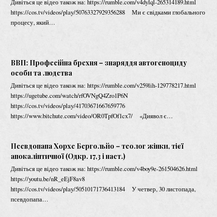
Дивіться це відео також на: https://rumble.com/v4dylql-265314189.html
https://cos.tv/videos/play/50763327929356288 Ми є свідками глобального
процесу, який…
ВВП: Професійна брехня – знаряддя автогеноциду
особи та людства
Дивіться це відео також на: https://rumble.com/v259lih-129778217.html
https://ugetube.com/watch/rfOVNgQ4Zro1P6N
https://cos.tv/videos/play/41703671667659776
https://www.bitchute.com/video/OR0TpfOf1cx7/ «Диявол є…
Псевдопапа Хорхе Бергольйо – теолог жінки, тієї
апокаліптичної (Одкр. 17,3 і наст.)
Дивіться це відео також на: https://rumble.com/v4boy9e-261504626.html
https://youtu.be/nR_eEjF8av8
https://cos.tv/videos/play/50510171736413184 У четвер, 30 листопада,
псевдопапа…