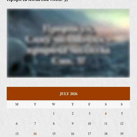
JULY 2026
M
T
W
T
F
S
S
4
1
2
3
5
6
7
8
9
10
11
12
14
13
15
16
17
18
19