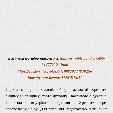
Дивіться це відео також на:
https://rumble.com/v57et99-
314779293.html
https://cos.tv/videos/play/54199820774839296
https://youtu.be/mwz5LbFDhwU
Церква має дві складові, обидві засновані Христом:
видиму і невидиму, тобто духовну. Важливою є духовна.
Це означає внутрішнє з’єднання з Христом через
апостольську віру. Для спасіння недостатньо бути лише