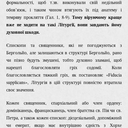
формальності, щоб т.зв. виконували свій недільний
обов’язок, і таким чином втягують їх під анатему і
Тому віруючому краще
темряву прокляття (Гал. 1, 8-9).
вже не ходити на такі Літургії, вони завдають йому
духовної шкоди.
Єпископи та священники, які не погоджуються з
Бергольйо, але залишаються в структурі Бергольйо, рано
чи пізно будуть змушені, тобто духовно зламані, щоб
нарешті благословляти гріх содомії. Коли
благословляється тяжкий гріх, як постановляє «Fiducia
supplicans», Літургія в цій структурі повністю втратила
своє значення.
Кожен священник, єпархіальний або член ордену:
домініканець, францисканець, член братства св. Пія чи св.
Петра, а також кожен єпископ: дієцезіальний, допоміжний
чи емерит, якщо має внутрішню єдність з Хорхе