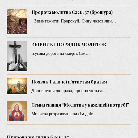
Пророча молитва Єзек. 37 (брошура)
Завантажити: Пророкуй, Сину чоловічий…
ЗБІРНИК І ПОРЯДОК МОЛИТОВ
Ісусова дорога на смерть Сім…
Поява в Галилеї п’ятистам братам
Доповнення до правд, що стосуються…
Семиденниця “Молитва у важливій потребі”
Молитва розрахована на сім днів.…
Пророча молитва Єзек. 37