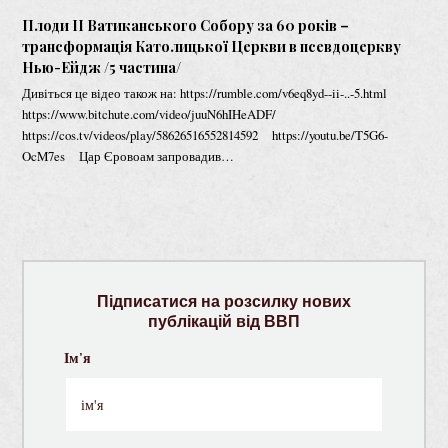
Плоди II Ватиканського Собору за 60 років –
трансформація Католицької Церкви в псевдоцеркву
Нью-Ейдж /5 частина/
Дивіться це відео також на: https://rumble.com/v6eq8yd--ii-..-5.html
https://www.bitchute.com/video/juuN6hIHeADF/
https://cos.tv/videos/play/58626516552814592 https://youtu.be/T5G6-
OcM7es Цар Єровоам запровадив…
Підписатися на розсилку нових
публікацій від ВВП
Ім'я