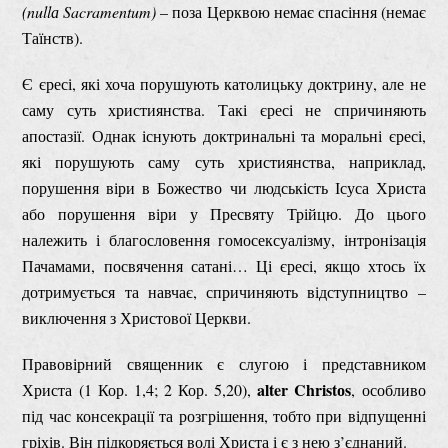
(nullа Sacramentum)
– поза Церквою немає спасіння (немає
Таїнств).
Є єресі, які хоча порушують католицьку доктрину, але не
саму суть християнства. Такі єресі не спричиняють
апостазії. Однак існують доктринальні та моральні єресі,
які порушують саму суть християнства, наприклад,
порушення віри в Божество чи людськість Ісуса Христа
або порушення віри у Пресвяту Трійцю. До цього
належить і благословення гомосексуалізму, інтронізація
Пачамами, посвячення сатані… Ці єресі, якщо хтось їх
дотримується та навчає, спричиняють відступництво –
виключення з Христової Церкви.
Правовірний священник є слугою і представником
alter Christоs
Христа (1 Кор. 1,4; 2 Кор. 5,20),
, особливо
під час консекрації та розгрішення, тобто при відпущенні
гріхів. Він підкоряється волі Христа і є з нею з’єднаний.