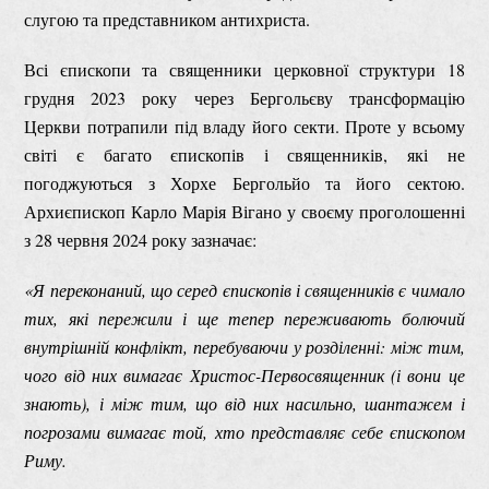
слугою та представником антихриста.
Всі єпископи та священники церковної структури 18
грудня 2023 року через Бергольєву трансформацію
Церкви потрапили під владу його секти. Проте у всьому
світі є багато єпископів і священників, які не
погоджуються з Хорхе Бергольйо та його сектою.
Архиєпископ Карло Марія Вігано у своєму проголошенні
з 28 червня 2024 року зазначає:
«Я переконаний, що серед єпископів і священників є чимало
тих, які пережили і ще тепер переживають болючий
внутрішній конфлікт, перебуваючи у розділенні: між тим,
чого від них вимагає Христос-Первосвященник (і вони це
знають), і між тим, що від них насильно, шантажем і
погрозами вимагає той, хто представляє себе єпископом
Риму.