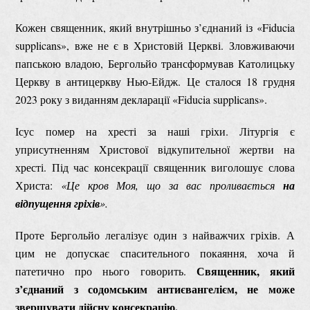
Кожен священник, який внутрішньо з’єднаний із «Fiducia
supplicans», вже не є в Христовій Церкві. Зловживаючи
папською владою, Бергольйо трансформував Католицьку
Церкву в антицеркву Нью-Ейдж. Це сталося 18 грудня
2023 року з виданням декларації «Fiducia supplicans».
Ісус помер на хресті за наші гріхи. Літургія є
уприсутненням Христової відкупительної жертви на
хресті. Під час консекрації священник виголошує слова
Христа:
«Це кров Моя, що за вас проливається
на
відпущення гріхів
».
Проте Бергольйо легалізує один з найважчих гріхів. А
цим не допускає спасительного покаяння, хоча й
Священник, який
патетично про нього говорить.
з’єднаний з содомським антиєвангелієм, не може
звершувати дійсну консекрацію.