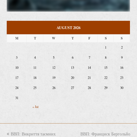
AUGUST 2026
M
T
W
T
F
S
S
1
2
3
4
5
6
7
8
9
10
11
12
13
14
15
16
17
18
19
20
21
22
23
24
25
26
27
28
29
30
31
« Jul
previous
ВВП: Викриття таємних
ВВП: Франциск Бергольйо
next