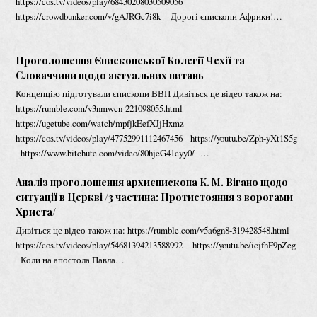
https://cos.tv/videos/play/68430208030509056
https://crowdbunker.com/v/gAJRGc7i8k Дорогі єпископи Африки!…
Проголошення Єпископської Колегії Чехії та
Словаччини щодо актуальних питань
Концепцію підготували єпископи ВВП Дивіться це відео також на:
https://rumble.com/v3nmwcn-221098055.html
https://ugetube.com/watch/mpfjkEefXJjHxmz
https://cos.tv/videos/play/47752991112467456 https://youtu.be/Zph-yXt1S5g
https://www.bitchute.com/video/80hjeG41cyy0/ …
Аналіз проголошення архиєпископа К. М. Вігано щодо
ситуації в Церкві /3 частина: Протистояння з ворогами
Христа/
Дивіться це відео також на: https://rumble.com/v5a6gn8-319428548.html
https://cos.tv/videos/play/54681394213588992 https://youtu.be/icjfhF9pZeg
Коли на апостола Павла…