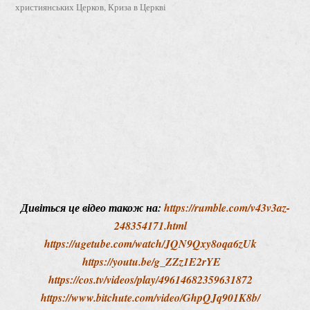
християнських Церков
,
Криза в Церкві
Дивіться це відео також на:
https://rumble.com/v43v3az-
248354171.html
https://ugetube.com/watch/JQN9Qxy8oqa6zUk
https://youtu.be/g_ZZz1E2rYE
https://cos.tv/videos/play/49614682359631872
https://www.bitchute.com/video/GhpQJq901K8b/