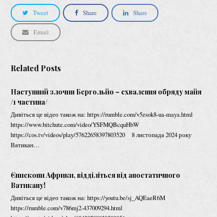
Tweet
Share
Share
Email
Related Posts
Наступний злочин Бергольйо – схвалення обряду майя
/1 частина/
Дивіться це відео також на: https://rumble.com/v5zsok8-ua-maya.html
https://www.bitchute.com/video/YSFMQBcquHbW
https://cos.tv/videos/play/57622658397803520 8 листопада 2024 року
Ватикан…
Єпископи Африки, відділіться від апостатичного
Ватикану!
Дивіться це відео також на: https://youtu.be/sj_AQEaeR6M
https://rumble.com/v786mj2-437009294.html