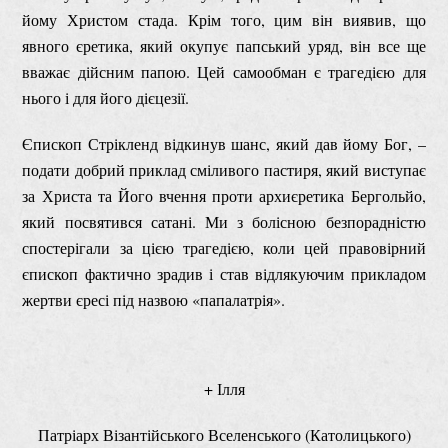
йому Христом стада. Крім того, цим він виявив, що
явного єретика, який окупує папський уряд, він все ще
вважає дійсним папою. Цей самообман є трагедією для
нього і для його дієцезії.
Єпископ Стрікленд відкинув шанс, який дав йому Бог, –
подати добрий приклад сміливого пастиря, який виступає
за Христа та Його вчення проти архиєретика Бергольйо,
який посвятився сатані. Ми з болісною безпорадністю
спостерігали за цією трагедією, коли цей правовірний
єпископ фактично зрадив і став відлякуючим прикладом
жертви єресі під назвою «папалатрія».
+ Ілля
Патріарх Візантійського Вселенського (Католицького)