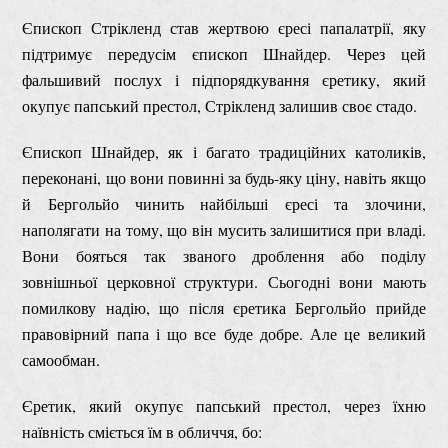
Єпископ Стрікленд став жертвою єресі папалатрії, яку
підтримує передусім єпископ Шнайдер. Через цей
фальшивий послух і підпорядкування єретику, який
окупує папський престол, Стрікленд залишив своє стадо.
Єпископ Шнайдер, як і багато традиційних католиків,
переконані, що вони повинні за будь-яку ціну, навіть якщо
й Бергольйо чинить найбільші єресі та злочини,
наполягати на тому, що він мусить залишитися при владі.
Вони бояться так званого дроблення або поділу
зовнішньої церковної структури. Сьогодні вони мають
помилкову надію, що після єретика Бергольйо прийде
правовірний папа і що все буде добре. Але це великий
самообман.
Єретик, який окупує папський престол, через їхню
наївність сміється їм в обличчя, бо: