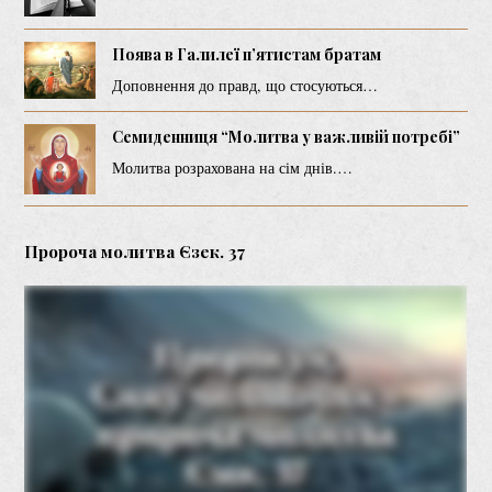
Поява в Галилеї п’ятистам братам
Доповнення до правд, що стосуються…
Семиденниця “Молитва у важливій потребі”
Молитва розрахована на сім днів.…
Пророча молитва Єзек. 37