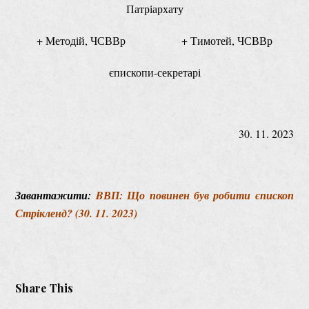
Патріархату
+ Методій, ЧСВВр + Тимотей, ЧСВВр
єпископи-секретарі
30. 11. 2023
Завантажити:
BВП: Що повинен був робити єпископ
Стрікленд? (30. 11. 2023)
Share This