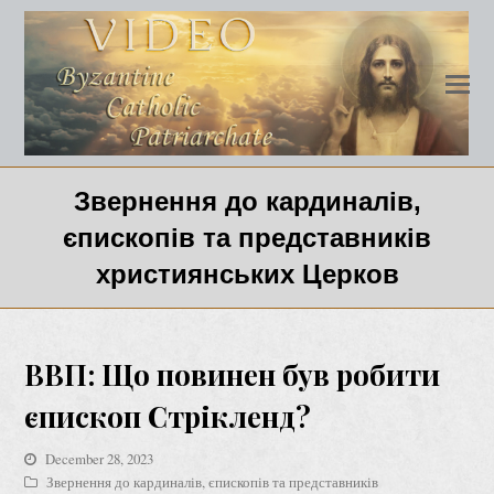
Звернення до кардиналів,
єпископів та представників
християнських Церков
BВП: Що повинен був робити
єпископ Стрікленд?
December 28, 2023
Звернення до кардиналів, єпископів та представників