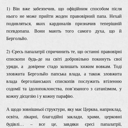
1) Він вже забезпечив, що офіційним способом після
нього не може прийти жоден правовірний папа. Нехай
подивляться, яких кардиналів призначив теперішній
псевдопапа. Вони мають того самого духа, що й
Бергольйо.
2) Єресь папалатрії спричинить те, що останні правовірні
єпископи будь-де на світі добровільно покинуть свої
уряди, а довірене стадо залишать хижим вовкам. Тоді
зловжита Бергольйо папська влада, а також зловжита
влада берголіанських єпископів послужить втіленню
содомії та ідолопоклонства, пов’язаного з сатанізмом, у
кожну дієцезію і у кожну парафію.
А щодо зовнішньої структури, яку має Церква, наприклад,
освіта, лікарні, благодійні заклади, храми, церковні
будівлі… – все це, завдяки єресі папалатрії,