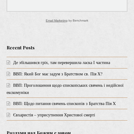
Email Marketing
by Benchmark
Recent Posts
Де збільшився гріх, там перевершила ласка І частина
BВП: Який Бог має задум з Братством св. Пія X?
ВВП: Проголошення щодо єпископських свячень і недійсної
екскомуніки
ВВП: Щодо питання свячень єпископів з Братства Пія X
Євхаристія – уприсутнення Христової смерті
Роздуми над Божим словом