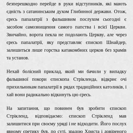
безперешкодно перейде в руки відступників, які мають
єдність з сатанинським духом Глибинної держави. Отож,
єресь папалатрії з фальшивим послухом сьогодні є
засобом самознищення самого папства і всієї Церкви.
Звичайно, ворота пекла не подолають Церкву, але через
єресь папалатрії, яку представляє єпископ Шнайдер,
залишиться лише горстка катакомбних церков без храмів
та установ.
Нехай болісний приклад, який ми бачили у випадку
фальшивої покори єпископа Стрікленда, відкриє очі
прихильникам папалатрії в рядах традиційних католиків, і
хай вони радикально відкинуть цю єресь.
На запитання, що повинен був зробити єпископ
Стрікленд, відповідаємо: єпископ Стрікленд мав
залишитися при своєму уряді і не відходити. Його послух
явному єретику був, по суті, зрадою Христа і довіреного