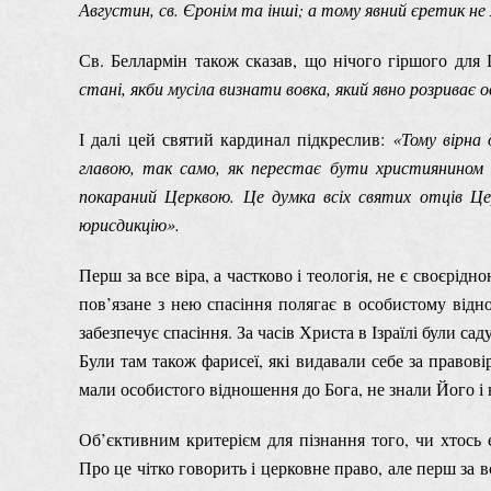
Августин, св. Єронім та інші; а тому явний єретик н
Св. Беллармін також сказав, що нічого гіршого дл
стані, якби мусіла визнати вовка, який явно розриває о
І далі цей святий кардинал підкреслив:
«Тому вірна
главою, так само, як перестає бути християнином і
покараний Церквою. Це думка всіх святих отців Це
юрисдикцію».
Перш за все віра, а частково і теологія, не є своєрід
пов’язане з нею спасіння полягає в особистому відно
забезпечує спасіння. За часів Христа в Ізраїлі були сад
Були там також фарисеї, які видавали себе за правові
мали особистого відношення до Бога, не знали Його і
Об’єктивним критерієм для пізнання того, чи хтось 
Про це чітко говорить і церковне право, але перш за 