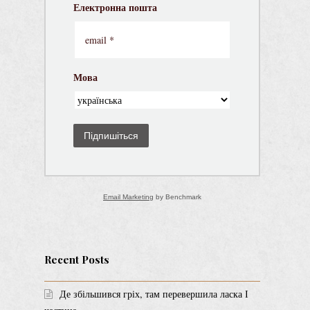
Електронна пошта
Мова
Підпишіться
Email Marketing
by Benchmark
Recent Posts
Де збільшився гріх, там перевершила ласка І