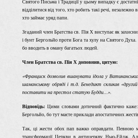
Святого Письма і Традиції у цьому випадку є достат
відділитися від того, хто робить такі речі, незалежно 
хто займає уряд папи.
Згаданий член Братства св. Пія Х виступає як захисни
і бунт Бергольйо проти Бога та хулу на Святого Духа.
бо вводить в оману багатьох людей.
Член Братства св. Пія Х доповнив, цитую:
«Франциск дозволив вшанувати ідола у Ватиканських
шаманському обряді і т.д. Бенедикт скликав «други
поставити на престол статую Будди…».
Відповідь:
Цими словами дотичний фактично каже: в
Бергольйо, бо тут маєте приклади апостатичних жесті
Так, ці жести обох пап важко оправдати. Певною м
трансформації Церкви в антицеркву Нью-Ейдж. Але