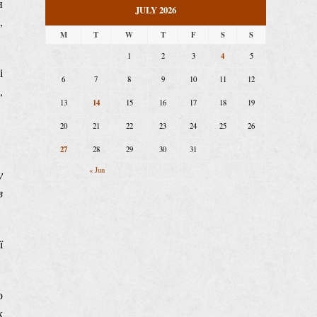
н
JULY 2026
,
M
T
W
T
F
S
S
4
1
2
3
5
і
6
7
8
9
10
11
12
,
14
13
15
16
17
18
19
20
21
22
23
24
25
26
27
28
29
30
31
« Jun
у
в
ї
о
к