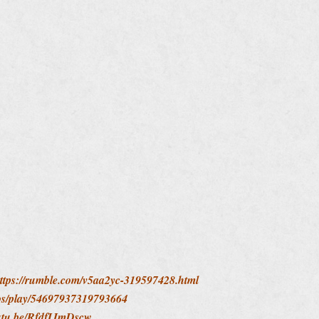
ttps://rumble.com/v5aa2yc-319597428.html
deos/play/54697937319793664
outu.be/RfdfIJmDscw