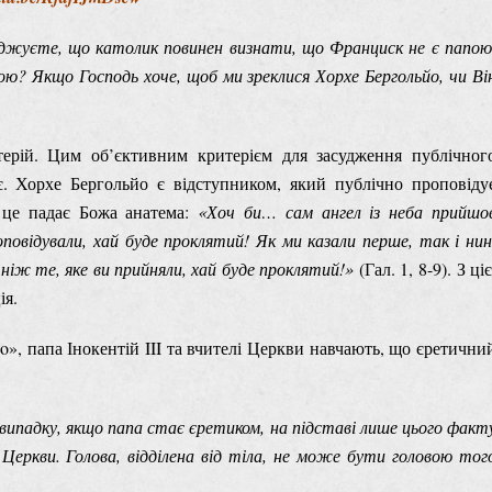
джуєте, що католик повинен визнати, що Франциск не є папою
ою? Якщо Господь хоче, щоб ми зреклися Хорхе Бергольйо, чи Ві
ерій. Цим об’єктивним критерієм для засудження публічног
є. Хорхе Бергольйо є відступником, який публічно проповіду
а це падає Божа анатема:
«Хоч би… сам ангел із неба прийшо
оповідували, хай буде проклятий!
Як ми казали перше, так і нин
ніж те, яке ви прийняли, хай буде проклятий
!»
(Гал. 1, 8-9). З ціє
ія.
cio», папа Інокентій III та вчителі Церкви навчають, що єретични
випадку, якщо папа стає єретиком, на підставі лише цього факт
д Церкви. Голова, відділена від тіла, не може бути головою тог