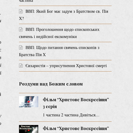
частина
BВП: Який Бог має задум з Братством св. Пія
.
X?
н
ВВП: Проголошення щодо єпископських
свячень і недійсної екскомуніки
о
ВВП: Щодо питання свячень єпископів з
є
Братства Пія X
в
і
Євхаристія – уприсутнення Христової смерті
ї
Роздуми над Божим словом
й
Фільм “Христове Воскресіння”
3 серія
1 частина 2 частина Дивіться…
у
о
Фільм “Христове Воскресіння”