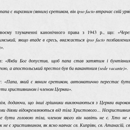
папа є виразним (явним) єретиком, він ipso facto втрачає свій уря
воєму тлумаченні канонічного права з 1943 р., що:
«Чере
имський, якщо впаде в єресь, вважається ipso facto позбавлени
».
чи:
«Якби Бог допустив, щоб папа став затятим і бунтівни
ою, а апостольський престол був би вакантним (sede vacante)».
у:
«Папа, який є явним єретиком, автоматично перестає бут
ути християнином і членом Церкви».
нім, додаючи, що інші грішники виключаються з Церкви вироко
сними діями відокремлюються від тіла Христового… Нехристияни
 бути головою тіла, членом якого він навіть не є. Хто не 
не є християнином, як ясно навчає св. Кипріян, св. Атанасій, св