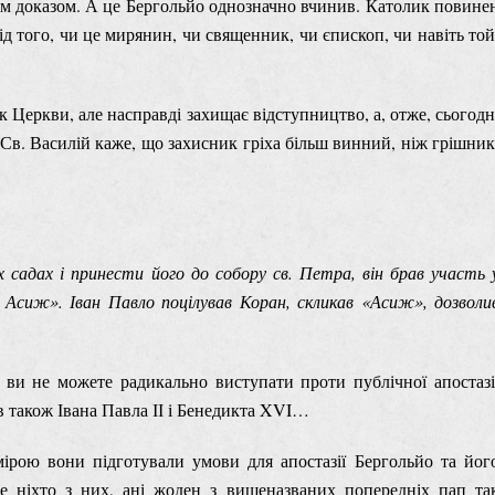
нім доказом. А це Бергольйо однозначно вчинив. Католик повине
від того, чи це мирянин, чи священник, чи єпископ, чи навіть той
к Церкви, але насправді захищає відступництво, а, отже, сьогодн
 Св. Василій каже, що захисник гріха більш винний, ніж грішник
 садах і принести його до собору св. Петра, він брав участь 
й Асиж». Іван Павло поцілував Коран, скликав «Асиж», дозволи
и не можете радикально виступати проти публічної апостазі
в також Івана Павла ІІ і Бенедикта XVI…
ірою вони підготували умови для апостазії Бергольйо та йог
 ніхто з них, ані жоден з вищеназваних попередніх пап та