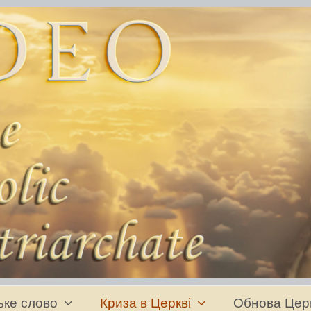
ьке слово
Криза в Церкві
Обнова Цер