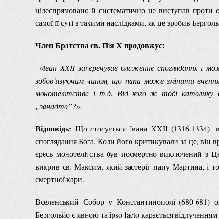
цілеспрямовано й систематично не виступав проти о
самої її суті з такими наслідками, як це зробив Берголь
Член Братства св. Пія Х продовжує:
«Іван XXII заперечував блаженне споглядання і мож
зобов’язуючим чином, що папа може змінити вчення 
монотелітства і т.д. Від кого ж тоді католику 
„занадто”?».
Відповідь:
Що стосується Івана XXII (1316-1334), 
споглядання Бога. Коли його критикували за це, він в
єресь монотелітства був посмертно виключений з Це
викрив св. Максим, який застеріг папу Мартина, і т
смертної кари.
Вселенський Собор у Константинополі (680-681) о
Бергольйо є явною та ipso facto карається відлученням