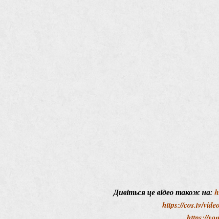
Дивіться це відео також на:
h
https://cos.tv/vi
https://y