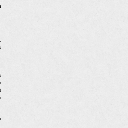
и
,
о
є
о
а
ї
о
ь