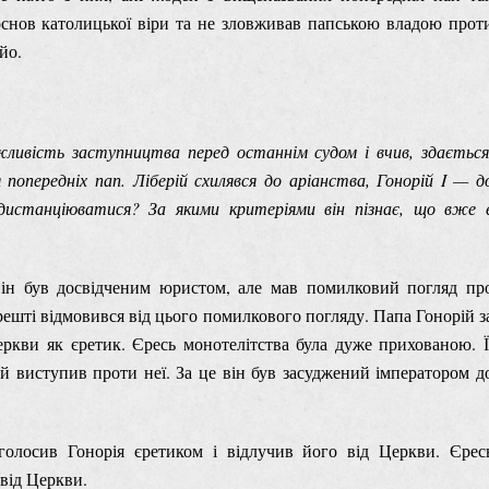
снов католицької віри та не зловживав папською владою прот
йо.
ливість заступництва перед останнім судом і вчив, здається
попередніх пап. Ліберій схилявся до аріанства, Гонорій I — д
дистанціюватися? За якими критеріями він пізнає, що вже 
він був досвідченим юристом, але мав помилковий погляд пр
решті відмовився від цього помилкового погляду. Папа Гонорій з
ркви як єретик. Єресь монотелітства була дуже прихованою. Ї
ой виступив проти неї. За це він був засуджений імператором д
голосив Гонорія єретиком і відлучив його від Церкви. Єрес
 від Церкви.