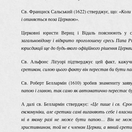
Св. Франциск Сальський (1622) стверджує, що:
«Коли 
і опиняється поза Церквою».
Церковні юристи Вернц і Відаль пояснюють у с
загальновідому і відкрито проголошену єресь Папа Р
юрисдикції ще до будь-якого офіційного рішення Церкви
Св. Альфонс Ліґуорі підтверджує цей факт, кажу
єретиком, силою цього факту він перестав би бути пап
Св. Роберт Беллармін (1610) зробив знамениту заяв
папою і главою, так само як автоматично перестає б
А далі св. Беллармін стверджує:
«Це пише і св. Єро
екскомуніки, але єретики самі виганяють себе і вла
ні в якому разі не може бути папою… Він не може
християнином, той не є членом Церкви, а явний єретик 