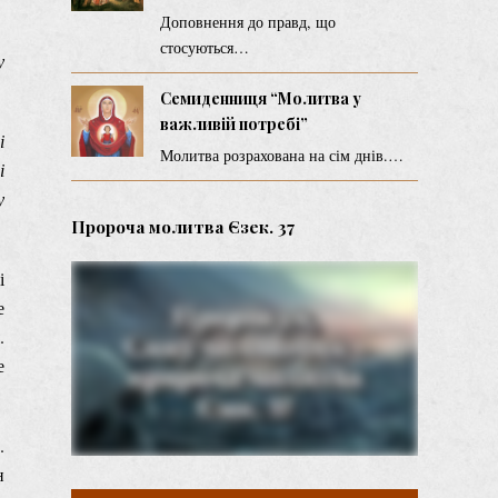
Доповнення до правд, що
стосуються…
у
Семиденниця “Молитва у
важливій потребі”
і
Молитва розрахована на сім днів.…
і
у
Пророча молитва Єзек. 37
і
е
.
е
.
н