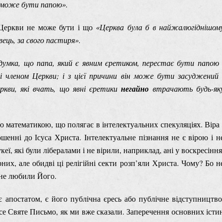
е може бути папою».
я Церкви не може бути і що
«Церква була б в найжалюгіднішом
вець, за свого пастиря».
 думка, що папа, який є явним єретиком, перестає бути папою 
 членом Церкви; і з цієї причини він може бути засуджений 
ркви, які вчать, що явні єретики
негайно
втрачають будь-як
ною математикою, що полягає в інтелектуальних спекуляціях. Віра 
шенні до Ісуса Христа. Інтелектуальне пізнання не є вірою і н
укеї, які були лібералами і не вірили, наприклад, ані у воскресіння
рних, але обидві ці релігійні секти розп’яли Христа. Чому? Бо н
 не любили Його.
є апостатом, є його публічна єресь або публічне відступництво
все Святе Письмо, як ми вже сказали. Заперечення основних істи