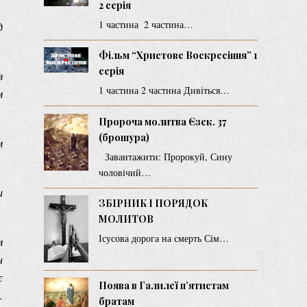
2 серія
1 частина 2 частина…
д
Фільм “Христове Воскресіння” 1
серія
з
1 частина 2 частина Дивіться…
м
Пророча молитва Єзек. 37
(брошура)
м
Завантажити: Пророкуй, Сину
чоловічий…
и
ЗБІРНИК І ПОРЯДОК
МОЛИТОВ
Ісусова дорога на смерть Сім…
м
н
є
Поява в Галилеї п’ятистам
.
братам