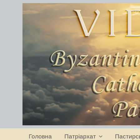
Головна
Патріархат
Пастирс