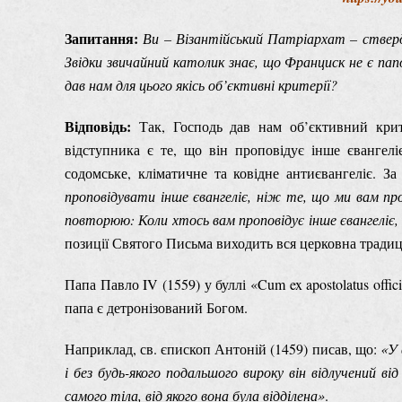
Запитання:
Ви – Візантійський Патріархат – ствер
Звідки звичайний католик знає, що Франциск не є пап
дав нам для цього якісь об’єктивні критерії?
Відповідь:
Так, Господь дав нам об’єктивний крит
відступника є те, що він проповідує інше євангелі
содомське, кліматичне та ковідне антиєвангеліє. З
проповідувати інше євангеліє, ніж те, що ми вам пр
повторюю: Коли хтось вам проповідує інше євангеліє, 
позиції Святого Письма виходить вся церковна традиц
Папа Павло IV (1559) у буллі «Cum ex apostolatus offi
папа є детронізований Богом.
Наприклад, св. єпископ Антоній (1459) писав, що:
«
У 
і без будь-якого подальшого вироку він відлучений ві
самого тіла, від якого вона була відділена»
.