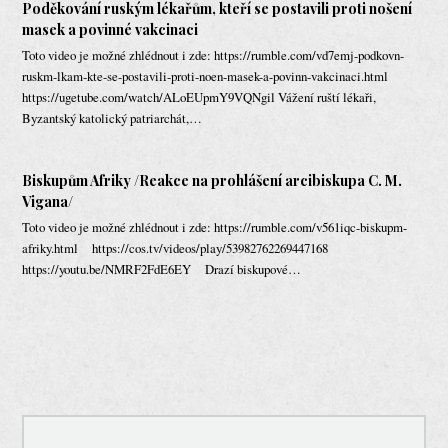
Poděkování ruským lékařům, kteří se postavili proti nošení
masek a povinné vakcinaci
Toto video je možné zhlédnout i zde: https://rumble.com/vd7emj-podkovn-
ruskm-lkam-kte-se-postavili-proti-noen-masek-a-povinn-vakcinaci.html
https://ugetube.com/watch/ALoEUpmY9VQNgil Vážení ruští lékaři,
Byzantský katolický patriarchát,…
Biskupům Afriky /Reakce na prohlášení arcibiskupa C. M.
Vigana/
Toto video je možné zhlédnout i zde: https://rumble.com/v561iqc-biskupm-
afriky.html https://cos.tv/videos/play/53982762269447168
https://youtu.be/NMRF2FdE6EY Drazí biskupové…