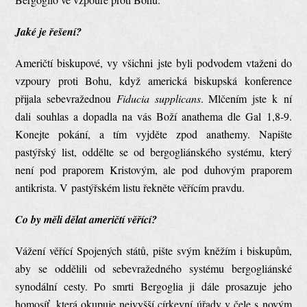
Jaké je řešení?
Američtí biskupové, vy všichni jste byli podvodem vtaženi do
vzpoury proti Bohu, když americká biskupská konference
přijala sebevražednou
Fiducia supplicans
. Mlčením jste k ní
dali souhlas a dopadla na vás Boží anathema dle Gal 1,8-9.
Konejte pokání, a tím vyjděte zpod anathemy. Napište
pastýřský list, oddělte se od bergogliánského systému, který
není pod praporem Kristovým, ale pod duhovým praporem
antikrista. V pastýřském listu řekněte věřícím pravdu.
Co by měli dělat američtí věřící?
Vážení věřící Spojených států, pište svým kněžím i biskupům,
aby se oddělili od sebevražedného systému bergogliánské
synodální cesty. Po smrti Bergoglia ji dále prosazuje jeho
homosíť, která okupuje nejvyšší církevní úřady v čele s novým