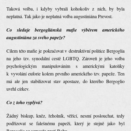
Taková volba, i kdyby vybrali kohokoliv z nich, by byla
neplatná. Tak jako je neplatná volba augustiniána Prevost.
Co sleduje bergogliánská mafie výběrem amerického
augustiniána za svého papeže?
Cílem této mafie je pokračovat v destruktivní politice Bergoglia
na jeho tzv. synodální cestě LGBTQ. Zároveň je jeho volba
psychologickým manipulováním s americkými katolíky
k vyvolání euforie kolem prvního amerického tzv. papeže. Ten
má ale jen stabilizovat stav apostaze, do kterého Bergoglio
uvrhl církev.
Co z toho vyplývá?
Žádný biskup, kněz, řeholník, věřící, nesmí poslouchat, tedy
podřizovat se falešnému papeži, který je stejně jako byl
Bergoglio ve vzpouře proti Bohu.