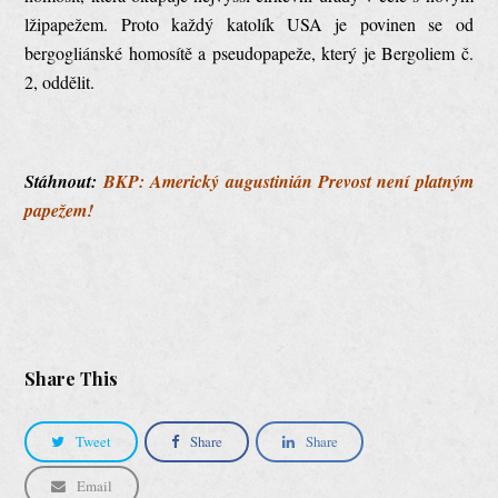
lžipapežem. Proto každý katolík USA je povinen se od
bergogliánské homosítě a pseudopapeže, který je Bergoliem č.
2, oddělit.
Stáhnout:
BKP: Americký augustinián Prevost není platným
papežem!
Share This
Tweet
Share
Share
Email