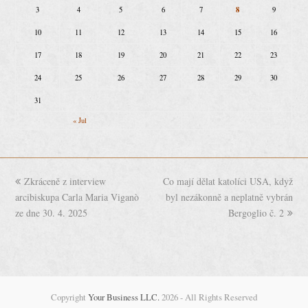
8
3
4
5
6
7
9
10
11
12
13
14
15
16
17
18
19
20
21
22
23
24
25
26
27
28
29
30
31
« Jul
previous
Zkráceně z interview
Co mají dělat katolíci USA, když
next
arcibiskupa Carla Maria Viganò
post:
byl nezákonně a neplatně vybrán
post:
ze dne 30. 4. 2025
Bergoglio č. 2
Copyright
Your Business LLC.
2026 - All Rights Reserved