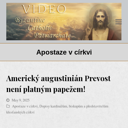
Apostaze v církvi
Americký augustinián Prevost
není platným papežem!
May 9, 2025
Apostaze v církvi
,
Dopisy kardinálům, biskupům a představitelům
křesťanských církví