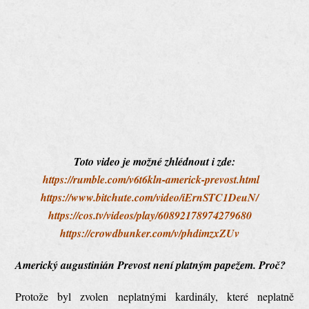
Toto video je možné zhlédnout i zde:
https://rumble.com/v6t6kln-americk-prevost.html
https://www.bitchute.com/video/iErnSTC1DeuN/
https://cos.tv/videos/play/60892178974279680
https://crowdbunker.com/v/phdimzxZUv
Americký augustinián Prevost není platným papežem. Proč?
Protože byl zvolen neplatnými kardinály, které neplatně