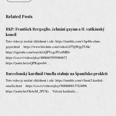
Related Posts
BKP: František Bergoglio, žehnání gayům a II. vatikánský
koncil
Toto video je možné zhlédnout i zde: https://rumble.com/v3qr40a-ehnn-
gaym.html https://www.bitchute.com/video/c07YpWpgTU6k/
https://ugetube.com/watch/isQPVcgcPUa4MRb
https://cos.tv/videos/play/48066635939484672
https://youtu.be/zeQPKopwrb4 …
Barcelonský kardinál Omella stahuje na Španělsko prokletí
Toto video je možné zhlédnout i zde: https://rumble.com/v5nsnt2-kardinl-
omella.html https://cos.tv/videos/play/56806800137424896
https://youtu.be/OhAeM_2PUXs Vážený kardinále…