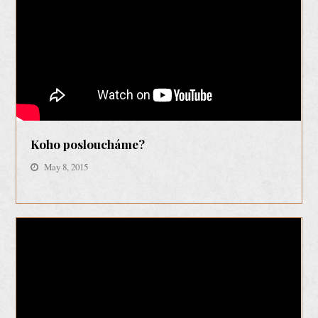
Koho posloucháme?
May 8, 2015