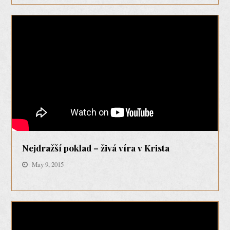
Nejdražší poklad – živá víra v Krista
May 9, 2015