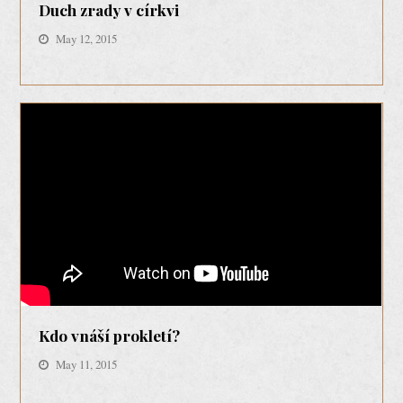
Duch zrady v církvi
May 12, 2015
Kdo vnáší prokletí?
May 11, 2015