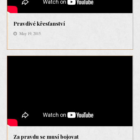
Pravdivé křesťanství
May 19, 2015
Za pravdu se musí bojovat