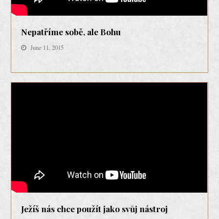
Nepatříme sobě, ale Bohu
June 11, 2015
Ježíš nás chce použít jako svůj nástroj