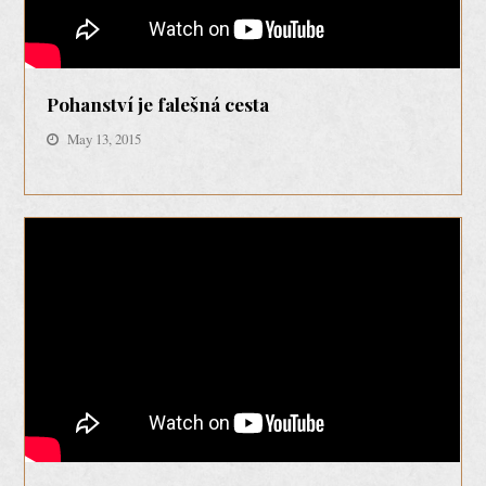
Pohanství je falešná cesta
May 13, 2015