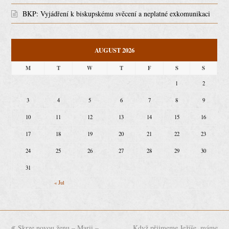
BKP: Vyjádření k biskupskému svěcení a neplatné exkomunikaci
AUGUST 2026
M
T
W
T
F
S
S
1
2
3
4
5
6
7
8
9
10
11
12
13
14
15
16
17
18
19
20
21
22
23
24
25
26
27
28
29
30
31
« Jul
previous
Skrze novou ženu – Marii –
Když přijmeme Ježíše, máme
next