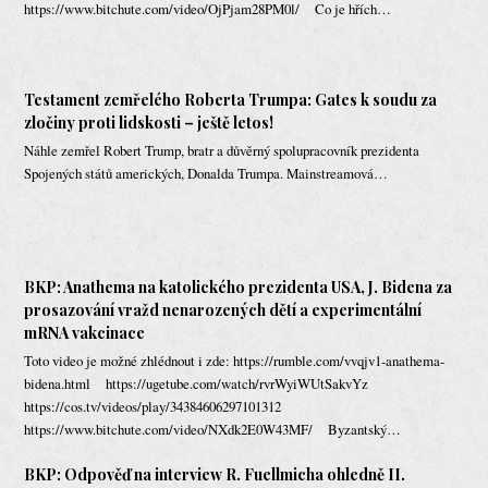
https://www.bitchute.com/video/OjPjam28PM0l/ Co je hřích…
Testament zemřelého Roberta Trumpa: Gates k soudu za
zločiny proti lidskosti – ještě letos!
Náhle zemřel Robert Trump, bratr a důvěrný spolupracovník prezidenta
Spojených států amerických, Donalda Trumpa. Mainstreamová…
BKP: Anathema na katolického prezidenta USA, J. Bidena za
prosazování vražd nenarozených dětí a experimentální
mRNA vakcinace
Toto video je možné zhlédnout i zde: https://rumble.com/vvqjv1-anathema-
bidena.html https://ugetube.com/watch/rvrWyiWUtSakvYz
https://cos.tv/videos/play/34384606297101312
https://www.bitchute.com/video/NXdk2E0W43MF/ Byzantský…
BKP: Odpověď na interview R. Fuellmicha ohledně II.