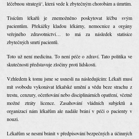
léčebnou strategii‘, která vede k zbytečným chorobám a úmrtím.
Tisícům lékařů je znemožněno poskytovat léčbu svým
pacientům. Překážky kladou lékárny, nemocnice a orgány
veřejného zdravotnictví… to má za následek statisíce
zbytečných smrtí pacientů.
Toto už není medicína. To není péče o zdraví. Tato politika ve
skutečnosti představuje zločiny proti lidskosti.
Vzhledem k tomu jsme se usnesli na následujícím: Lékaři musí
mít svobodu vykonávat lékařské umění a vědu beze strachu z
trestu, cenzury, očerňování nebo disciplinárních opatření, včetně
možné ztráty licence. Zasahování vládních subjektů a
organizací nám lékařům ale nadále brání v péči o pacienty v
nouzi.
Lékařům se nesmí bránit v předpisování bezpečných a účinných