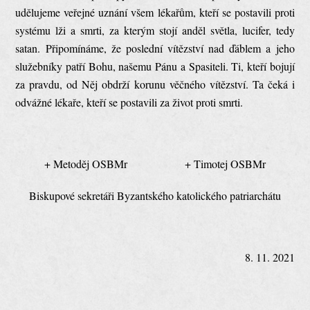
udělujeme veřejné uznání všem lékařům, kteří se postavili proti
systému lži a smrti, za kterým stojí anděl světla, lucifer, tedy
satan. Připomínáme, že poslední vítězství nad ďáblem a jeho
služebníky patří Bohu, našemu Pánu a Spasiteli. Ti, kteří bojují
za pravdu, od Něj obdrží korunu věčného vítězství. Ta čeká i
odvážné lékaře, kteří se postavili za život proti smrti.
+ Metoděj OSBMr + Timotej OSBMr
Biskupové sekretáři Byzantského katolického patriarchátu
8. 11. 2021