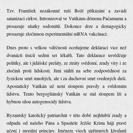
Tzv. František nezákonně ruší Boží přikázání a zavádí
satanizaci církve. Intronizoval ve Vatikánu démona Pačamamu a
prosazuje sňatky sodomitů. Dokonce drze a demagogicky
prosazuje zločinnou experimentální mRNA vakcinaci.
Dnes proto s velkou vděčností oceňujeme deklaraci více než
dvanácti tisíců sedmi set lékařů. Tato deklarace usvědčuje
politiky, ale i jidášské preláty, ze ztráty svědomí, zrady víry i ze
zločinů proti lidskosti. Jimi stáhli na sebe zodpovědnost za
fyzickou smrt mnohých, ale i za duchovní smrt svedených duší.
Apostatický Vatikán už není sloupem pravdy a svědomím
lidstvu. Tento bergogliánský Vatikán se stal sloupem lži a
hybnou silou autogenocidy lidstva.
Byzantský katolický patriarchát v této době nejhlubší zrady a
odpadu od našeho Pána a Spasitele Ježíše Krista hájí pravé
učení i morální principy. Jménem všech upřímných křesťanů