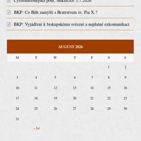
Cyrilometodějská pouť, Mikulčice 5.7.2026
BKP: Co Bůh zamýšlí s Bratrstvem sv. Pia X.?
BKP: Vyjádření k biskupskému svěcení a neplatné exkomunikaci
AUGUST 2026
M
T
W
T
F
S
S
1
2
3
4
5
6
7
8
9
10
11
12
13
14
15
16
17
18
19
20
21
22
23
24
25
26
27
28
29
30
31
« Jul