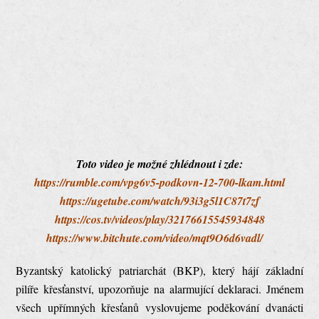
Toto video je možné zhlédnout i zde:
https://rumble.com/vpg6v5-podkovn-12-700-lkam.html
https://ugetube.com/watch/93i3g5l1C87t7zf
https://cos.tv/videos/play/32176615545934848
https://www.bitchute.com/video/mqt9O6d6vadl/
Byzantský katolický patriarchát (BKP), který hájí základní
pilíře křesťanství, upozorňuje na alarmující deklaraci. Jménem
všech upřímných křesťanů vyslovujeme poděkování dvanácti