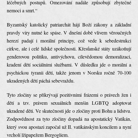
léčebných postupů. Omezování nadále způsobují zbytečné
nemoci a smrt.“
Byzantský katolický patriarchát hájí Boží zákony a základní
pravdy víry nutné ke spáse. V dnešní době vlivem věroučných
herezí padají i morální principy, což vede k sebedestrukci
církve, ale i celé lidské společnosti. Křesťanské státy uzákoňují
genderovou politiku, antivýchovu, cílevědomou demoralizaci,
kradení dětí sociálními službami. V důsledku jde o morální a
psychickou tyranii dětí, takže jenom v Norsku ročně 70-100
ukradených dětí páchá sebevraždu.
Tyto zločiny se přikrývají pozitivními frázemi o právech žen i
dětí a tzv. právem sexuálních menšin LGBTQ adoptovat
ukradené děti. Ve skutečnosti jde o zločiny proti Bohu a lidstvu.
Zodpovědnost za tyto zločiny dopadá na apostatický Vatikán,
který svou apostazi započal už II. vatikánským koncilem a nyní
vrcholí lžipapežem Bergogliem.