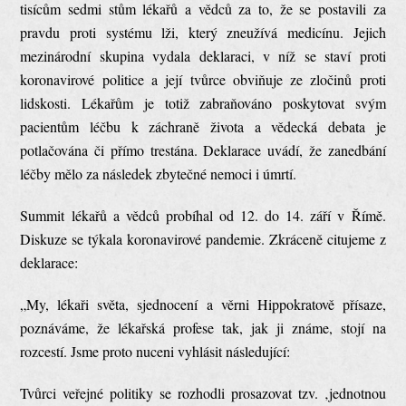
tisícům sedmi stům lékařů a vědců za to, že se postavili za
pravdu proti systému lži, který zneužívá medicínu. Jejich
mezinárodní skupina vydala deklaraci, v níž se staví proti
koronavirové politice a její tvůrce obviňuje ze zločinů proti
lidskosti. Lékařům je totiž zabraňováno poskytovat svým
pacientům léčbu k záchraně života a vědecká debata je
potlačována či přímo trestána. Deklarace uvádí, že zanedbání
léčby mělo za následek zbytečné nemoci i úmrtí.
Summit lékařů a vědců probíhal od 12. do 14. září v Římě.
Diskuze se týkala koronavirové pandemie. Zkráceně citujeme z
deklarace:
„My, lékaři světa, sjednocení a věrni Hippokratově přísaze,
poznáváme, že lékařská profese tak, jak ji známe, stojí na
rozcestí. Jsme proto nuceni vyhlásit následující:
Tvůrci veřejné politiky se rozhodli prosazovat tzv. ‚jednotnou