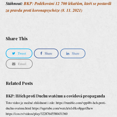
Stáhnout:
BKP: Poděkování 12 700 lékařům, kteří se postavili
za pravdu proti koronapsychóze (8. 11. 2021)
Share This
Tweet
Share
Share
Email
Related Posts
BKP: Hřích proti Duchu svatému a covidová propaganda
Toto video je možné zhlédnout i zde: https://rumble.com/vpp48v-hch-proti-
duchu-svatmu.html https://ugetube.com/watch/n1sHco8pgetJhew
https://cos.tv/videos/play/32287645580431360