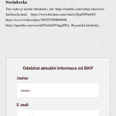
Norimberku
Toto video je možné zhlédnout i zde: https://rumble.com/vuihyt-interview-
fuellmicha.html https://www.bitchute.com/video/yXyn0YP4uf4U/
https://cos.tv/videos/play/34052572998045696
https://ugetube.com/watch/ENaSuOlT4qq1DUn Byzantský katolický…
Odebírat aktuální informace od BKP
Jméno
E-mail