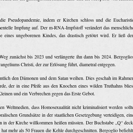
die Pseudopandemie, indem er Kirchen schloss und die Eucharisti
mentelle Impfung auf. Der m-RNA-Impfstoff verändert das menschlich
 eines ungeborenen Kindes, das drastisch getötet wird. Er ließ de
Weg zunächst bis 2023 und verlängerte ihn dann bis 2024. Bergoglio
geliums Christi, der zur Erlösung führt, diametral entgegen.
ffentlich den Dämonen und dem Satan weihen. Dies geschah im Rahme
de, der in eine Pfeife aus den Knochen eines wilden Truthahns blies
ie Kleinen und ein Verbrechen gegen das Erste Gebot.
n Weltmedien, dass Homosexualität nicht kriminalisiert werden sollt
ralischen Grundsätze in der staatlichen Gesetzgebung verteidigen, ein
 in der Kirche willkommen heißen müssten. Der Buchstabe „Q“ deck
hat mehr als 50 Frauen die Kehle durchgeschnitten. Bergoglio befiehlt