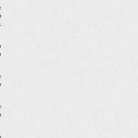
e
t
,
r
r
e
r
e
n
n