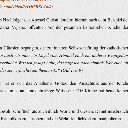
ute.com/video/OIxb7R8L1aik/
ls Nachfolger der Apostel Christi, fordern hiermit nach dem Beispiel de
Maria Viganò, öffentlich vor der gesamten katholischen Kirche de
 Häresien begangen, die zur inneren Selbstzerstörung der katholische
n auch wir oder ein Engel vom Himmel euch ein anderes Evangeliu
 verflucht! Was ich gesagt habe, das sage ich noch einmal: Wer euch ei
r sei verflucht (anathema sit).“ (Gal 1, 8-9).
o hat er sich das Anathema Gottes, den Ausschluss aus der Kirch
apsttum – auf unrechtmäßige Weise ein. Die Kirche hat heute keine
sowohl schriftlich als auch durch Worte und Gesten. Damit missbrauch
e Katholiken zu täuschen und die Weltöffentlichkeit zu manipulieren.