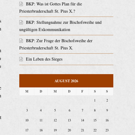
BKP: Was ist Gottes Plan für die
Priesterbruderschaft St. Pius X.?
s
BKP: Stellungnahme zur Bischofsweihe und
n
ungültigen Exkommunikation
BKP: Zur Frage der Bischofsweihe der
Priesterbruderschaft St. Pius X.
n
m
Ein Leben des Sieges
n
AUGUST 2026
e
M
D
M
D
F
S
S
n
1
2
3
4
5
6
7
8
9
t
10
11
12
13
14
15
16
17
18
19
20
21
22
23