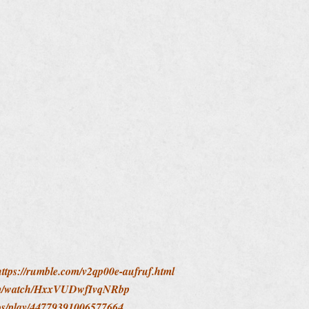
https://rumble.com/v2qp00e-aufruf.html
com/watch/HxxVUDwfIvqNRbp
deos/play/44779391006577664