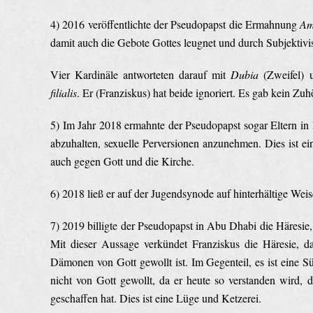
4) 2016 veröffentlichte der Pseudopapst die Ermahnung
Amo
damit auch die Gebote Gottes leugnet und durch Subjektivis
Vier Kardinäle antworteten darauf mit
Dubia
(Zweifel) u
filialis
. Er (Franziskus) hat beide ignoriert. Es gab kein Zuh
5) Im Jahr 2018 ermahnte der Pseudopapst sogar Eltern i
abzuhalten, sexuelle Perversionen anzunehmen. Dies ist ei
auch gegen Gott und die Kirche.
6) 2018 ließ er auf der Jugendsynode auf hinterhältige We
7) 2019 billigte der Pseudopapst in Abu Dhabi die Häresie,
Mit dieser Aussage verkündet Franziskus die Häresie, d
Dämonen von Gott gewollt ist. Im Gegenteil, es ist eine S
nicht von Gott gewollt, da er heute so verstanden wird, 
geschaffen hat. Dies ist eine Lüge und Ketzerei.