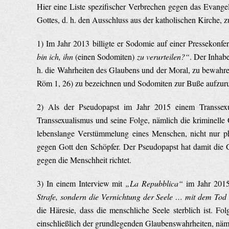
Hier eine Liste spezifischer Verbrechen gegen das Evange
Gottes, d. h. den Ausschluss aus der katholischen Kirche, 
1) Im Jahr 2013 billigte er Sodomie auf einer Pressekon
bin ich, ihn
(einen Sodomiten)
zu verurteilen?“
. Der Inhabe
h. die Wahrheiten des Glaubens und der Moral, zu bewahr
Röm 1, 26) zu bezeichnen und Sodomiten zur Buße aufzuruf
2) Als der Pseudopapst im Jahr 2015 einem Transsexuel
Transsexualismus und seine Folge, nämlich die kriminell
lebenslange Verstümmelung eines Menschen, nicht nur phy
gegen Gott den Schöpfer. Der Pseudopapst hat damit die Ge
gegen die Menschheit richtet.
3) In einem Interview mit
„La Repubblica“
im Jahr 2015 
Strafe, sondern die Vernichtung der Seele … mit dem Tod 
die Häresie, dass die menschliche Seele sterblich ist. F
einschließlich der grundlegenden Glaubenswahrheiten, nä