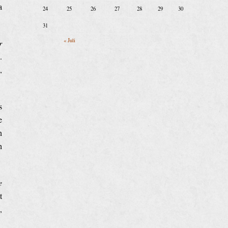
a
24
25
26
27
28
29
30
31
« Juli
r
.
,
s
e
n
h
e
t
,