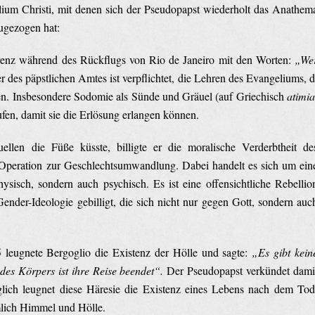
lium Christi, mit denen sich der Pseudopapst wiederholt das Anathem
zugezogen hat:
ferenz während des Rückflugs von Rio de Janeiro mit den Worten:
„We
r des päpstlichen Amtes ist verpflichtet, die Lehren des Evangeliums, d
en. Insbesondere Sodomie als Sünde und Gräuel (auf Griechisch
atimia
en, damit sie die Erlösung erlangen können.
len die Füße küsste, billigte er die moralische Verderbtheit de
e Operation zur Geschlechtsumwandlung. Dabei handelt es sich um ein
sisch, sondern auch psychisch. Es ist eine offensichtliche Rebellio
nder-Ideologie gebilligt, die sich nicht nur gegen Gott, sondern auc
leugnete Bergoglio die Existenz der Hölle und sagte:
„Es gibt kein
des Körpers ist ihre Reise beendet“.
Der Pseudopapst verkündet dami
olglich leugnet diese Häresie die Existenz eines Lebens nach dem Tod
mlich Himmel und Hölle.