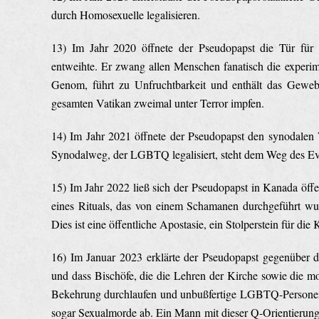
durch Homosexuelle legalisieren.
13) Im Jahr 2020 öffnete der Pseudopapst die Tür für 
entweihte. Er zwang allen Menschen fanatisch die experi
Genom, führt zu Unfruchtbarkeit und enthält das Gewebe
gesamten Vatikan zweimal unter Terror impfen.
14) Im Jahr 2021 öffnete der Pseudopapst den synodalen 
Synodalweg, der LGBTQ legalisiert, steht dem Weg des Evan
15) Im Jahr 2022 ließ sich der Pseudopapst in Kanada ö
eines Rituals, das von einem Schamanen durchgeführt wur
Dies ist eine öffentliche Apostasie, ein Stolperstein für d
16) Im Januar 2023 erklärte der Pseudopapst gegenüber de
und dass Bischöfe, die die Lehren der Kirche sowie die mo
Bekehrung durchlaufen und unbußfertige LGBTQ-Personen
sogar Sexualmorde ab. Ein Mann mit dieser Q-Orientierung 