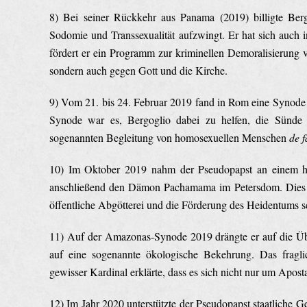
8) Bei seiner Rückkehr aus Panama (2019) billigte Berg
Sodomie und Transsexualität aufzwingt. Er hat sich auch 
fördert er ein Programm zur kriminellen Demoralisierung 
sondern auch gegen Gott und die Kirche.
9) Vom 21. bis 24. Februar 2019 fand in Rom eine Synode z
Synode war es, Bergoglio dabei zu helfen, die Sünde d
sogenannten Begleitung von homosexuellen Menschen
de f
10) Im Oktober 2019 nahm der Pseudopapst an einem heid
anschließend den Dämon Pachamama im Petersdom. Dies is
öffentliche Abgötterei und die Förderung des Heidentums sc
11) Auf der Amazonas-Synode 2019 drängte er auf die Übe
auf eine sogenannte ökologische Bekehrung. Das fragl
gewisser Kardinal erklärte, dass es sich nicht nur um Apo
12) Im Jahr 2020 unterstützte der Pseudopapst staatliche G