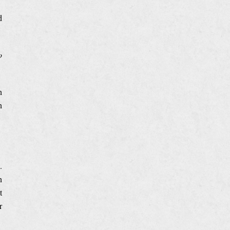
d
o
n
n
.
n
t
r