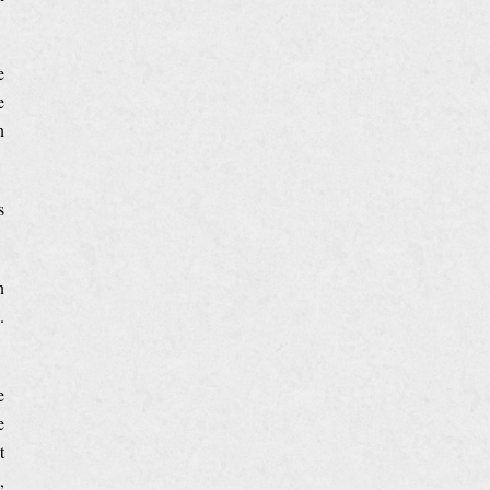
e
e
n
s
n
.
e
e
t
,