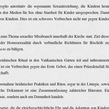
oglio autoritativ die sogenannte Sexualerziehung, die Kindern heut
in den Medien für Sex ohne Starrheit für Kinder ausgesprochen. Dami
von Kindern. Dies ist ein schweres Verbrechen nicht nur gegen Kinder
um Thema sexueller Missbrauch innerhalb der Kirche statt. Ziel diese
er Homosexualität durch verbindliche Richtlinien für Bischöfe zu
acto
zu billigen.
nischen Ritual in den Vatikanischen Gärten teil und inthronisiert
t ein Verbrechen gegen das Erste Gebot, das einen Präzedenzfall fü
hafft.
rnahme heidnischer Praktiken und Riten, sogar in der Liturgie, sowi
iche Dokument ist eine Zusammenfassung zahlreicher Häresien. Ei
stasie, sondern auch um Dummheit handele.
esetze, die die gleichgeschlechtliche Ehe und die Adoption von Kinder