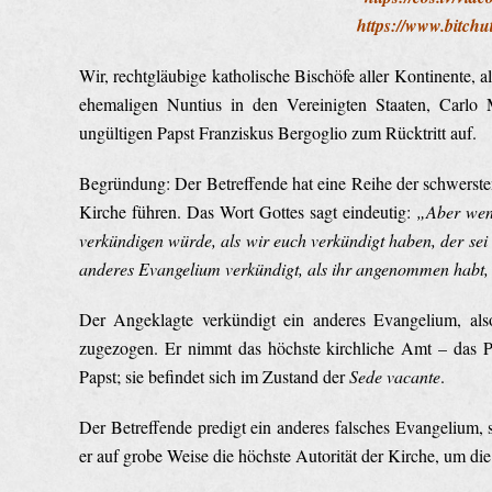
https://www.bitch
Wir, rechtgläubige katholische Bischöfe aller Kontinente, a
ehemaligen Nuntius in den Vereinigten Staaten, Carlo 
ungültigen Papst Franziskus Bergoglio zum Rücktritt auf.
Begründung: Der Betreffende hat eine Reihe der schwersten
Kirche führen. Das Wort Gottes sagt eindeutig:
„Aber wen
verkündigen würde, als wir euch verkündigt haben,
der sei
anderes Evangelium verkündigt, als ihr angenommen habt, de
Der Angeklagte verkündigt ein anderes Evangelium, als
zugezogen. Er nimmt das höchste kirchliche Amt – das P
Papst; sie befindet sich im Zustand der
Sede vacante
.
Der Betreffende predigt ein anderes falsches Evangelium, 
er auf grobe Weise die höchste Autorität der Kirche, um di