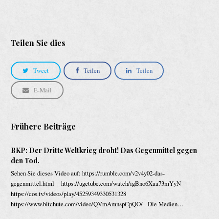
Teilen Sie dies
Tweet
Teilen
Teilen
E-Mail
Frühere Beiträge
BKP: Der Dritte Weltkrieg droht! Das Gegenmittel gegen
den Tod.
Sehen Sie dieses Video auf: https://rumble.com/v2v4y02-das-
gegenmittel.html https://ugetube.com/watch/igBno6Xaa73mYyN
https://cos.tv/videos/play/45259349330531328
https://www.bitchute.com/video/QVmAmnspCpQO/ Die Medien…