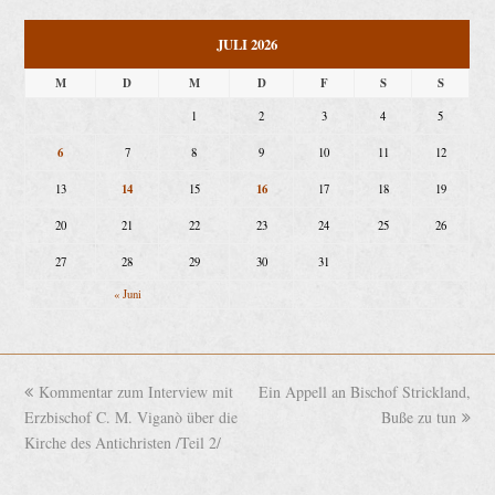
JULI 2026
M
D
M
D
F
S
S
1
2
3
4
5
6
7
8
9
10
11
12
14
16
13
15
17
18
19
20
21
22
23
24
25
26
27
28
29
30
31
« Juni
vorheriger
Kommentar zum Interview mit
Ein Appell an Bischof Strickland,
Nächster
Erzbischof C. M. Viganò über die
Beitrag:
Beitrag:
Buße zu tun
Kirche des Antichristen /Teil 2/