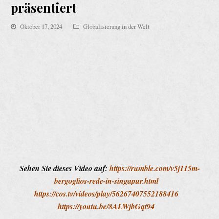
präsentiert
Oktober 17, 2024
Globalisierung in der Welt
Sehen Sie dieses Video auf:
https://rumble.com/v5j115m-
bergoglios-rede-in-singapur.html
https://cos.tv/videos/play/56267407552188416
https://youtu.be/8ALWjbGqt94