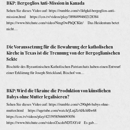
BKP: Bergoglios Anti-Mission in Kanada
Sehen Sie dieses Video auf: https://rumble.com/v1k6gkd-bergoglios-anti-
mission.html https://cos.tv/videos/play/38984994602128384
https://www.bitchute.com/video/NmgOwPhQCKkt/ Das Heidentum betet
nicht…
Die Voraussetzung für die Bewahrung der katholischen
Kirche in Texas ist die Trennung von der Bergoglianischen
Sekte
Bischöfe des Byzantinischen Katholischen Patriarchats haben einen Entwurf
einer Erklärung für Joseph Strickland, Bischof von…
BKP: Wird die Ukraine die Produktion von künstlichen
Babys ohne Mutter legalisieren?
Sehen Sie dieses Video auf: https://rumble.com/v290qb6-babys-ohne-
mutter.html https://ugetube.com/watch/jLnjZrAHch8Iw68
https://cos.tv/videos/play/42339585666093056
https://www.bitchute.com/video/ZxcdoNDTAYi4/ Es gab…