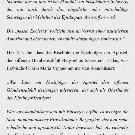
Schwelle aus zu tun, ist ein Skandal von beispielloser Schwere,
der nur noch durch das ängstliche oder mitschuldige
Schweigen der Mehrheit des Episkopats übertroffen wird.
Die ‚passio Ecclesiæ‘ vollzieht sich im Verrat einer usurpierten
Autorität und eines neuen, ebenfalls abtrünnigen Sanhedrins.“
Die Tatsache, dass die Bischöfe, die Nachfolger der Apostel,
den offenen Glaubensabfall Bergoglios tolerieren, ist das, was
Erzbischof Carlo Maria Viganò am meisten skandalisiert:
„Wie kann ein Nachfolger der Apostel den offenen
Glaubensabfall desjenigen tolerieren, der sich als Oberhaupt
der Kirche präsentiert?
Was uns skandalisiert und mit Entsetzen erfüllt, ist weniger die
Serie monomanischer Provokationen Bergoglios, der nun seine
rebellische und apostatische Natur bewiesen hat, als vielmehr
die Feigheit des gesamten Episkopats. Ich verstehe nicht, wie