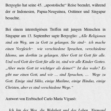
Bergoglio hat seine 45. „apostolische“ Reise beendet, während
der er Indonesien, Papua-Neuguinea, Osttimor und Singapur
besuchte.
Bei einem interreligiösen Treffen mit jungen Menschen in
Singapur am 13. September sagte Bergoglio:
„Alle Religionen
sind ein Weg, um zu Gott zu gelangen. Sie sind ̶ ich mache
einen Vergleich ̶ wie verschiedene Sprachen, verschiedene
Idiome, um dorthin zu gelangen. Aber Gott ist Gott für alle.
Und weil Gott der Gott für alle ist, sind wir alle Kinder Gottes.
„Aber mein Gott ist wichtiger als deiner!“ Ist das wahr? Es
gibt nur einen Gott, und wir … sind Sprachen, … Wege zu
Gott. Einige sind Sikhs, einige Muslime, einige Hindus, einige
Christen, aber es sind verschiedene Wege.“
Antwort von Erzbischof Carlo Maria Viganò:
„‚Ich bin der Weg, die Wahrheit und das Leben. Niemand