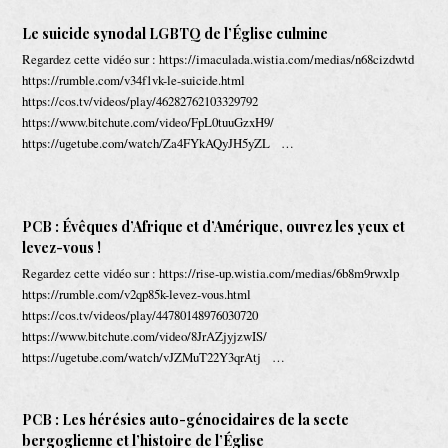
Le suicide synodal LGBTQ de l’Église culmine
Regardez cette vidéo sur : https://imaculada.wistia.com/medias/n68cizdwtd
https://rumble.com/v34f1vk-le-suicide.html
https://cos.tv/videos/play/46282762103329792
https://www.bitchute.com/video/FpL0tuuGzxH9/
https://ugetube.com/watch/Za4FYkAQyJH5yZL …
PCB : Évêques d’Afrique et d’Amérique, ouvrez les yeux et
levez-vous !
Regardez cette vidéo sur : https://rise-up.wistia.com/medias/6b8m9rwxlp
https://rumble.com/v2qp85k-levez-vous.html
https://cos.tv/videos/play/44780148976030720
https://www.bitchute.com/video/8JrAZjyjzwIS/
https://ugetube.com/watch/vJZMuT22Y3qrAtj …
PCB : Les hérésies auto-génocidaires de la secte
bergoglienne et l’histoire de l’Église