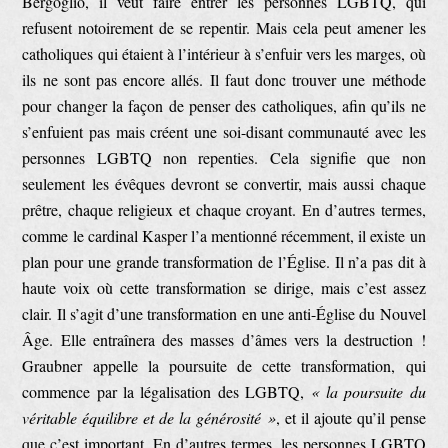
Bergoglio, il veut faire entrer les personnes LGBTQ, qui
refusent notoirement de se repentir. Mais cela peut amener les
catholiques qui étaient à l’intérieur à s’enfuir vers les marges, où
ils ne sont pas encore allés. Il faut donc trouver une méthode
pour changer la façon de penser des catholiques, afin qu’ils ne
s’enfuient pas mais créent une soi-disant communauté avec les
personnes LGBTQ non repenties. Cela signifie que non
seulement les évêques devront se convertir, mais aussi chaque
prêtre, chaque religieux et chaque croyant. En d’autres termes,
comme le cardinal Kasper l’a mentionné récemment, il existe un
plan pour une grande transformation de l’Église. Il n’a pas dit à
haute voix où cette transformation se dirige, mais c’est assez
clair. Il s’agit d’une transformation en une anti-Église du Nouvel
Âge. Elle entraînera des masses d’âmes vers la destruction !
Graubner appelle la poursuite de cette transformation, qui
commence par la légalisation des LGBTQ,
« la poursuite du
véritable équilibre et de la générosité »
, et il ajoute qu’il pense
que c’est important. En d’autres termes, les personnes LGBTQ