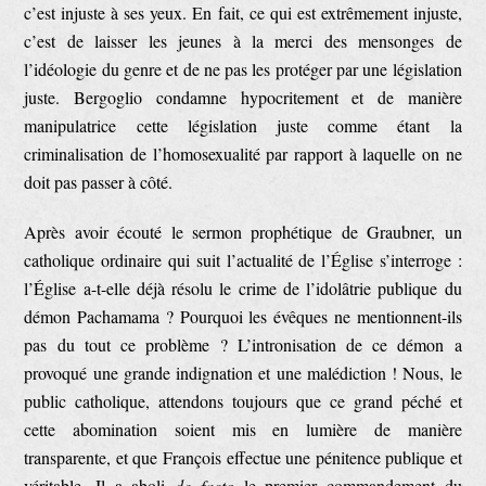
c’est injuste à ses yeux. En fait, ce qui est extrêmement injuste,
c’est de laisser les jeunes à la merci des mensonges de
l’idéologie du genre et de ne pas les protéger par une législation
juste. Bergoglio condamne hypocritement et de manière
manipulatrice cette législation juste comme étant la
criminalisation de l’homosexualité par rapport à laquelle on ne
doit pas passer à côté.
Après avoir écouté le sermon prophétique de Graubner, un
catholique ordinaire qui suit l’actualité de l’Église s’interroge :
l’Église a-t-elle déjà résolu le crime de l’idolâtrie publique du
démon Pachamama ? Pourquoi les évêques ne mentionnent-ils
pas du tout ce problème ? L’intronisation de ce démon a
provoqué une grande indignation et une malédiction ! Nous, le
public catholique, attendons toujours que ce grand péché et
cette abomination soient mis en lumière de manière
transparente, et que François effectue une pénitence publique et
véritable. Il a aboli
de facto
le premier commandement du