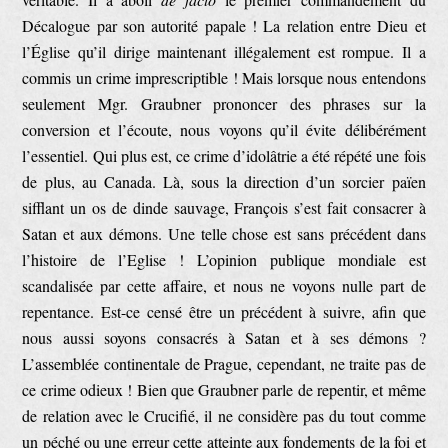
Décalogue par son autorité papale ! La relation entre Dieu et
l’Église qu’il dirige maintenant illégalement est rompue. Il a
commis un crime imprescriptible ! Mais lorsque nous entendons
seulement Mgr. Graubner prononcer des phrases sur la
conversion et l’écoute, nous voyons qu’il évite délibérément
l’essentiel. Qui plus est, ce crime d’idolâtrie a été répété une fois
de plus, au Canada. Là, sous la direction d’un sorcier païen
sifflant un os de dinde sauvage, François s’est fait consacrer à
Satan et aux démons. Une telle chose est sans précédent dans
l’histoire de l’Eglise ! L’opinion publique mondiale est
scandalisée par cette affaire, et nous ne voyons nulle part de
repentance. Est-ce censé être un précédent à suivre, afin que
nous aussi soyons consacrés à Satan et à ses démons ?
L’assemblée continentale de Prague, cependant, ne traite pas de
ce crime odieux ! Bien que Graubner parle de repentir, et même
de relation avec le Crucifié, il ne considère pas du tout comme
un péché ou une erreur cette atteinte aux fondements de la foi et