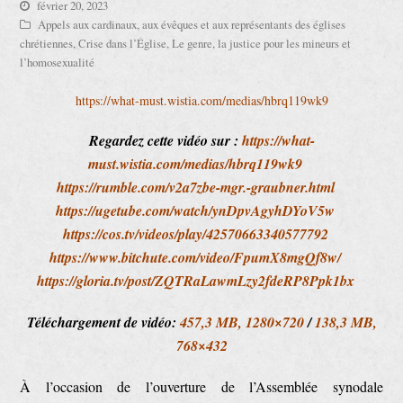
février 20, 2023
Appels aux cardinaux, aux évêques et aux représentants des églises
chrétiennes
,
Crise dans l’Église
,
Le genre, la justice pour les mineurs et
l’homosexualité
https://what-must.wistia.com/medias/hbrq119wk9
Regardez cette vidéo sur :
https://what-
must.wistia.com/medias/hbrq119wk9
https://rumble.com/v2a7zbe-mgr.-graubner.html
https://ugetube.com/watch/ynDpvAgyhDYoV5w
https://cos.tv/videos/play/42570663340577792
https://www.bitchute.com/video/FpumX8mgQf8w/
https://gloria.tv/post/ZQTRaLawmLzy2fdeRP8Ppk1bx
Téléchargement de vidéo:
457,3 MB, 1280×720
/
138,3 MB,
768×432
À l’occasion de l’ouverture de l’Assemblée synodale