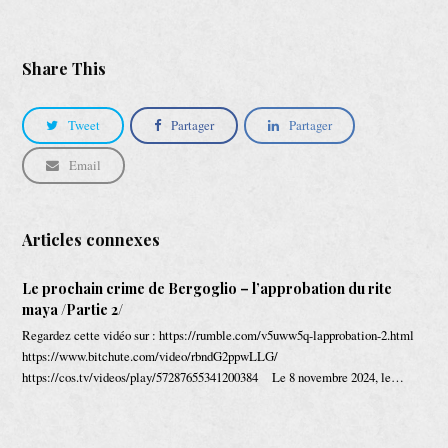
Share This
Tweet
Partager
Partager
Email
Articles connexes
Le prochain crime de Bergoglio – l’approbation du rite
maya /Partie 2/
Regardez cette vidéo sur : https://rumble.com/v5uww5q-lapprobation-2.html
https://www.bitchute.com/video/rbndG2ppwLLG/
https://cos.tv/videos/play/57287655341200384 Le 8 novembre 2024, le…