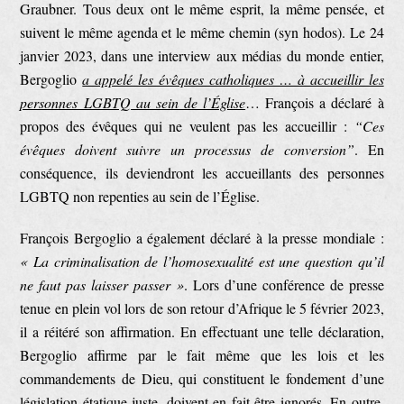
Graubner. Tous deux ont le même esprit, la même pensée, et
suivent le même agenda et le même chemin (syn hodos). Le 24
janvier 2023, dans une interview aux médias du monde entier,
Bergoglio
a appelé les évêques catholiques … à accueillir les
personnes LGBTQ au sein de l’Église
… François a déclaré à
propos des évêques qui ne veulent pas les accueillir :
“Ces
évêques doivent suivre un processus de conversion”
. En
conséquence, ils deviendront les accueillants des personnes
LGBTQ non repenties au sein de l’Église.
François Bergoglio a également déclaré à la presse mondiale :
« La criminalisation de l’homosexualité est une question qu’il
ne faut pas laisser passer »
. Lors d’une conférence de presse
tenue en plein vol lors de son retour d’Afrique le 5 février 2023,
il a réitéré son affirmation. En effectuant une telle déclaration,
Bergoglio affirme par le fait même que les lois et les
commandements de Dieu, qui constituent le fondement d’une
législation étatique juste, doivent en fait être ignorés. En outre,