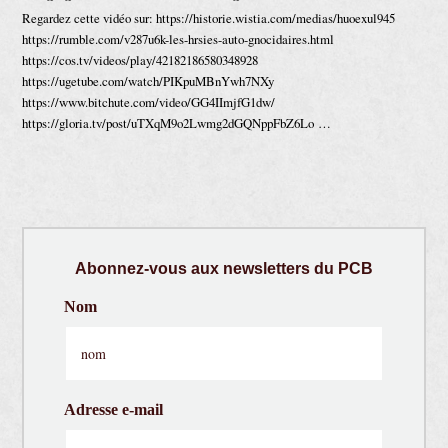
Regardez cette vidéo sur: https://historie.wistia.com/medias/huoexul945
https://rumble.com/v287u6k-les-hrsies-auto-gnocidaires.html
https://cos.tv/videos/play/42182186580348928
https://ugetube.com/watch/PIKpuMBnYwh7NXy
https://www.bitchute.com/video/GG4IImjfG1dw/
https://gloria.tv/post/uTXqM9o2Lwmg2dGQNppFbZ6Lo …
Abonnez-vous aux newsletters du PCB
Nom
Adresse e-mail