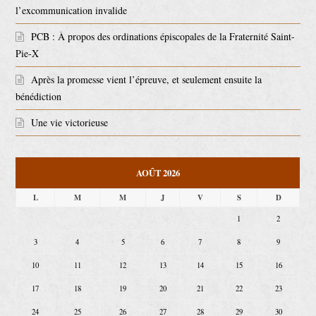
l’excommunication invalide
PCB : À propos des ordinations épiscopales de la Fraternité Saint-
Pie-X
Après la promesse vient l’épreuve, et seulement ensuite la
bénédiction
Une vie victorieuse
AOÛT 2026
L
M
M
J
V
S
D
1
2
3
4
5
6
7
8
9
10
11
12
13
14
15
16
17
18
19
20
21
22
23
24
25
26
27
28
29
30