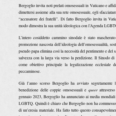
Bergoglio invita noti prelati omosessuali in Vaticano e affi
dimettersi assieme alla sua rete omosessuale, egli sfacciata
“accusatore dei fratelli”. Di fatto Bergoglio invita in Vat
modo dimostra la sua unità ideologica con l’Agenda LGB
L’intero cosiddetto cammino sinodale è stato mascherato p
promozione nascosta dell’ideologia dell’omosessualità, sost
pseudo papa elimina così la necessità del pentimento e del sacr
salvezza con la larga via verso la perdizione. Il Sinodo di
come obiettivo principale la legalizzazione ecclesiale d
peccaminose.
Già l’anno scorso Bergoglio ha avviato segretamente l’
benedizione delle coppie omosessuali e
queer
attraverso
gennaio 2023, Bergoglio ha annunciato ai media mondiali 
LGBTQ. Quindi è chiaro che Bergoglio non ha commesso un e
di un’eresia materiale. Ha fatto tutto questo consapevolme