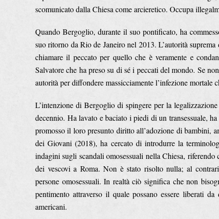
scomunicato dalla Chiesa come arcieretico. Occupa illegalme
Quando Bergoglio, durante il suo pontificato, ha commesso
suo ritorno da Rio de Janeiro nel 2013. L’autorità suprema d
chiamare il peccato per quello che è veramente e condann
Salvatore che ha preso su di sé i peccati del mondo. Se non l
autorità per diffondere massicciamente l’infezione mortale ch
L’intenzione di Bergoglio di spingere per la legalizzazione 
decennio. Ha lavato e baciato i piedi di un transessuale, h
promosso il loro presunto diritto all’adozione di bambini, 
dei Giovani (2018), ha cercato di introdurre la terminolog
indagini sugli scandali omosessuali nella Chiesa, riferendo c
dei vescovi a Roma. Non è stato risolto nulla; al contr
persone omosessuali. In realtà ciò significa che non bisog
pentimento attraverso il quale possano essere liberati da 
americani.