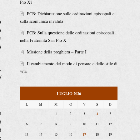
Pio X?
PCB: Dichiarazione sulle ordinazioni episcopali e
n
sulla scomunica invalida
a
PCB: Sulla questione delle ordinazioni episcopali
o
nella Fraternità San Pio X
n
Missione della preghiera – Parte I
Il cambiamento del modo di pensare e dello stile di
e
,
vita
i
LUGLIO 2026
L
M
M
G
V
S
D
l
4
1
2
3
5
i
6
7
8
9
10
11
12
i
17
13
14
15
16
18
19
è