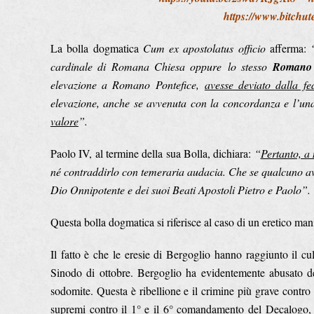
https://www.bitch
La bolla dogmatica
Cum ex apostolatus officio
afferma:
cardinale di Romana Chiesa oppure
lo stesso
Romano 
elevazione a Romano Pontefice,
avesse deviato dalla fe
elevazione, anche se avvenuta con la concordanza e l’una
valore
”.
Paolo IV, al termine della sua Bolla, dichiara:
“
Pertanto, a 
né contraddirlo con temeraria audacia. Che se qualcuno ave
Dio Onnipotente e dei suoi Beati Apostoli Pietro e Paolo”.
Questa bolla dogmatica si riferisce al caso di un eretico ma
Il fatto è che le eresie di Bergoglio hanno raggiunto il 
Sinodo di ottobre. Bergoglio ha evidentemente abusato del
sodomite. Questa è ribellione e il crimine più grave contro
supremi contro il 1° e il 6° comandamento del Decalogo, 