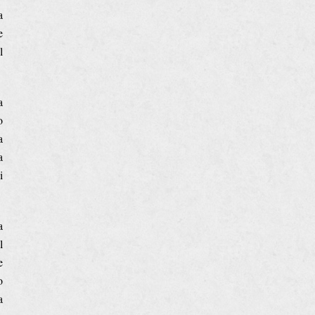
a
e
l
a
o
a
a
i
a
l
e
o
a