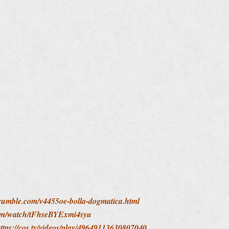
/rumble.com/v4455oe-bolla-dogmatica.html
com/watch/tFhseBYExmi4syu
ttps://cos.tv/videos/play/49649113630807040