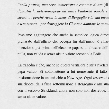
“nella pratica, una serie ininterrotta e coerente di atti
(di
dimostra la determinazione ad usare l’autorità papale e il
stessa… , perché rivela la mens di Bergoglio e la sua inco
e usa tuttora – per distruggere la Chiesa e dannare le anim
Possiamo aggiungere che anche la semplice logica dimos
prefissato dall’ufficio che occupa fin dall’inizio, è ch
intenzione, già prima dell’elezione papale, di abusare dell’
nulla, non valida e senza alcun valore secondo la Bolla.
La tragedia è che, anche se questa verità ora è stata rivela
papa valido. Si sottomettono a lui nonostante il fatto
trasformazione in un’anti-chiesa New Age. Ogni vescovo è ob
sua diocesi dalla falsa sottomissione a Bergoglio e alla su
con il vescovo Strickland, allora non solo non dovrebbe, 
senza alcun valore.