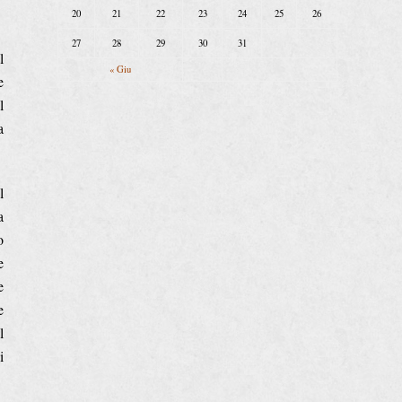
20
21
22
23
24
25
26
27
28
29
30
31
l
« Giu
e
l
a
l
a
o
e
e
e
l
i