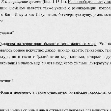
 Его и прощение грехов
»
(Кол. 1,13-14).
Нас освободил ‒ искупи
аций
. Обманом является также учение о реинкарнации, котора
о Бога, Иисуса как Искупителя, бессмертную душу, реальност
ти.
буддизм?
 буддизма на территории бывшего христианского мира
. Уже н
валось боевое искусство: дзюдо, айкидо, каратэ, тайквондо, тай
льтуре, но о связи с буддийскими медитациями, которые веду
ляризация началась еще 50 лет назад через фильмы, литературу 
актики?
«
Книги перемен
», а также существуют китайские гороскопы с
ят из учения об инь и янь
и открывают человека для нечистых 