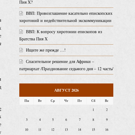
Пия X?
ВВП: Провозглашение касательно епископских
а
хиротоний и недействительной экскоммуникации
х
ВВП: К вопросу хиротонии епископов из
е
Братства Пия X
а
Ищите же прежде …!
Спасительное решение для Африки –
патриархат /Празднование седьмого дня – 12 часть/
и
д
АВГУСТ 2026
Пн
Вт
Ср
Чт
Пт
Сб
Вс
е
1
2
к
3
4
5
6
7
8
9
е
10
11
12
13
14
15
16
у