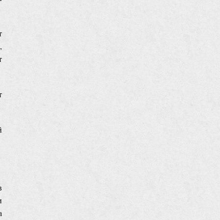
т
,
т
т
й
в
и
а