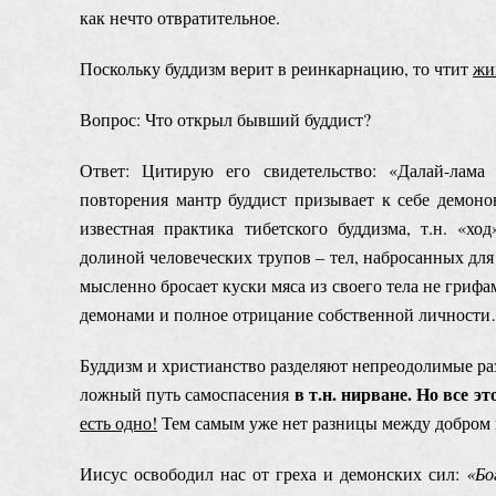
как нечто отвратительное.
Поскольку буддизм верит в реинкарнацию, то чтит
жи
Вопрос: Что открыл бывший буддист?
Ответ: Цитирую его свидетельство: «Далай-лама
повторения мантр буддист призывает к себе демоно
известная практика тибетского буддизма, т.н. «хо
долиной человеческих трупов ‒ тел, набросанных дл
мысленно бросает куски мяса из своего тела не грифа
демонами и полное отрицание собственной личности
Буддизм и христианство разделяют непреодолимые раз
в т.н. нирване. Но все э
ложный путь самоспасения
есть одно!
Тем самым уже нет разницы между добром 
Иисус освободил нас от греха и демонских сил:
«Б