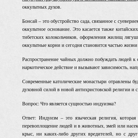
оккультных духов.
Бонсай ‒ это обустройство сада, связанное с суевер
оккультное основание. Это касается также китайски
тибетских колокольчиков, оформления жилищ лягушк
оккультные корни и сегодня становится частью жизн
Распространение чайных должно побуждать людей к 
наркотическое действие и вызывают зависимость, на
Современные католические монастыри отравлены буд
духовной силой в новой антихристовской религии и 
Вопрос: Что является сущностью индуизма?
Ответ: Индуизм ‒ это языческая религия, которая
перевоплощение людей и в животных, змей или насек
крыс, ни каких-либо других вредителей, но с друг