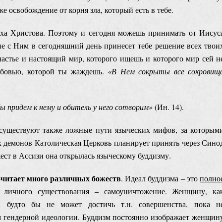
е освобождение от корня зла, который есть в тебе.
уха Христова. Поэтому и сегодня можешь принимать от Иисус
е с Ним в сегодняшний день принесет тебе решение всех твои
астье и настоящий мир, которого ищешь и которого мир сей н
юбовью, которой ты жаждешь.
«В Нем сокрыты все сокровищ
ы придем к нему и обитель у него сотворим
»
(Ин. 14).
 существуют также ложные пути языческих мифов, за которым
 демонов Католическая Церковь планирует принять через Сино
ест в Ассизи она открылась языческому буддизму.
почитает много различных божеств
. Идеал буддизма ‒ это
полно
 личного существования ‒ самоуничтожение
.
Женщину
, ка
 будто бы не может достичь т.н. совершенства, пока н
ем гендерной идеологии. Буддизм постоянно изображает женщин