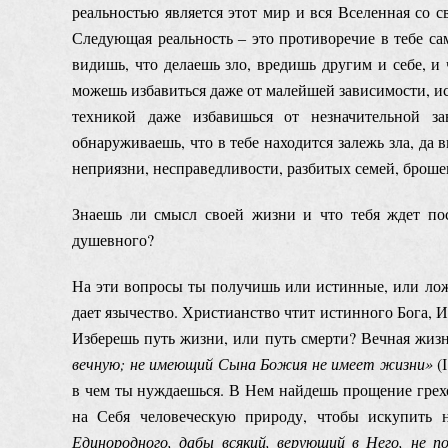
реальностью является этот мир и вся Вселенная со 
Следующая реальность ‒ это противоречие в тебе са
видишь, что делаешь зло, вредишь другим и себе, и
можешь избавиться даже от малейшей зависимости, ис
техникой даже избавишься от незначительной з
обнаруживаешь, что в тебе находится залежь зла, да 
неприязни, несправедливости, разбитых семей, броше
Знаешь ли смысл своей жизни и что тебя ждет пос
душевного?
На эти вопросы ты получишь или истинные, или лож
дает язычество. Христианство чтит истинного Бога, 
Изберешь путь жизни, или путь смерти? Вечная жизн
вечную; не имеющий Сына Божия не имеет жизни
»
(І
в чем ты нуждаешься. В Нем найдешь прощение грех
на Себя человеческую природу, чтобы искупить 
Единородного, дабы всякий, верующий в Него, не п