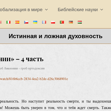
обализация в мире
Библейские науки
Истинная и ложная духовность
ии» – 4 часть
об Амазонии – гроб ортодоксии
os/watch/816b6ccb-2834-4ea2-b2de-d26c3068901e
еальность. Но наступит реальность смерти, и ты выдохнеш
я! Можешь быть уверен в том, что и тебя ждет смерть. Такж