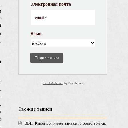
.
Электронная почта
м
е
й
ы
Язык
,
Подписаться
и
е
Email Marketing
by Benchmark
.
ь
,
Свежие записи
л
о
BВП: Какой Бог имеет замысел с Братством св.
с