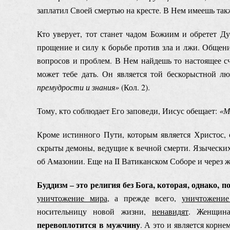
заплатил Своей смертью на кресте. В Нем имеешь такж
Кто уверует, тот станет чадом Божиим и обретет Д
прощение и силу к борьбе против зла и лжи. Общени
вопросов и проблем. В Нем найдешь то настоящее сч
может тебе дать. Он является той бескорыстной л
премудрости и знания»
(Кол. 2).
Тому, кто соблюдает Его заповеди, Иисус обещает:
«
М
Кроме истинного Пути, которым является Христос,
скрыты демоны, ведущие к вечной смерти. Языческих
об Амазонии. Еще на II Ватиканском Соборе и через ж
Буддизм ‒ это религия без Бога, которая, однако, 
уничтожение мира
, а прежде всего,
уничтожение
носительницу новой жизни,
ненавидят
. Женщина
перевоплотится в мужчину
. А это и является корн