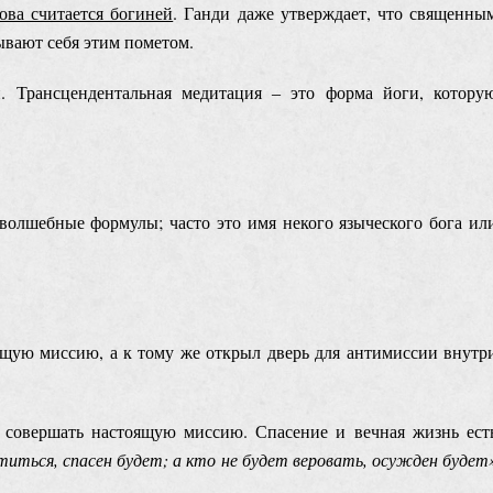
ова считается богиней
. Ганди даже утверждает, что священны
ывают себя этим пометом.
. Трансцендентальная медитация ‒ это форма йоги, котору
волшебные формулы; часто это имя некого языческого бога ил
щую миссию, а к тому же открыл дверь для антимиссии внутр
 совершать настоящую миссию. Спасение и вечная жизнь ест
титься, спасен будет; а кто не будет веровать, осужден будет