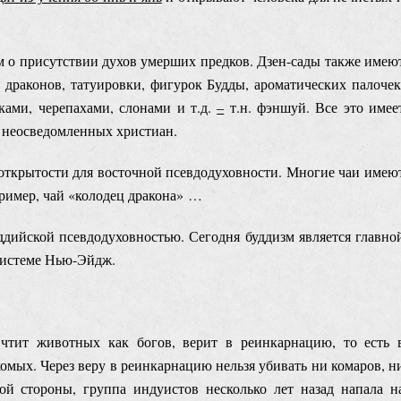
ием о присутствии духов умерших предков. Дзен-сады также имею
х драконов, татуировки, фигурок Будды, ароматических палочек
ами, черепахами, слонами и т.д.
‒
т.н. фэншуй. Все это имее
и неосведомленных христиан.
открытости для восточной псевдодуховности. Многие чаи имею
пример, чай «колодец дракона» …
дийской псевдодуховностью. Сегодня буддизм является главно
системе Нью-Эйдж.
 чтит животных как богов, верит в реинкарнацию, то есть 
омых. Через веру в реинкарнацию нельзя убивать ни комаров, н
ой стороны, группа индуистов несколько лет назад напала н