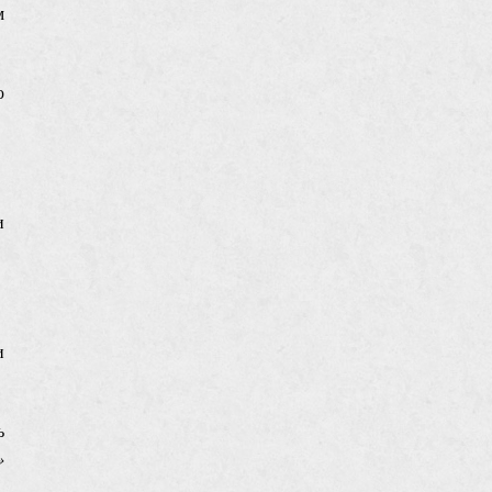
м
ю
и
и
ь
»