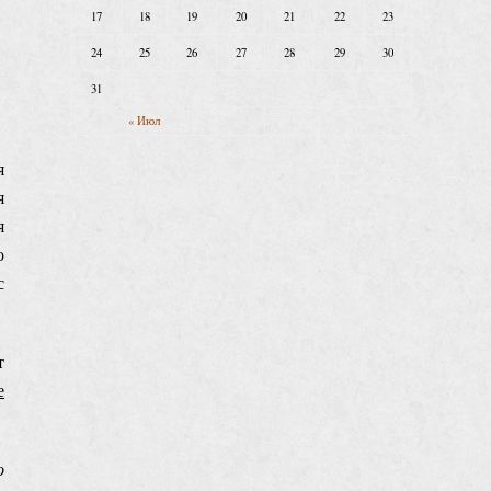
17
18
19
20
21
22
23
24
25
26
27
28
29
30
31
« Июл
я
я
я
о
с
т
е
о