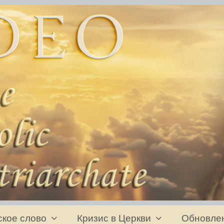
ское слово
Кризис в Церкви
Обновле