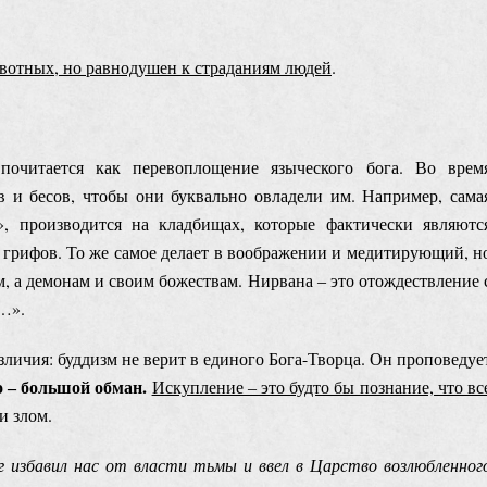
вотных, но равнодушен к страданиям людей
.
 почитается как перевоплощение языческого бога. Во врем
в и бесов, чтобы они буквально овладели им. Например, сама
д», производится на кладбищах, которые фактически являютс
я грифов. То же самое делает в воображении и медитирующий, н
м, а демонам и своим божествам. Нирвана ‒ это отождествление 
…».
личия: буддизм не верит в единого Бога-Творца. Он проповедуе
то ‒ большой обман.
Искупление ‒ это будто бы познание, что вс
и злом.
ог
избавил нас от власти тьмы и ввел в Царство возлюбленног