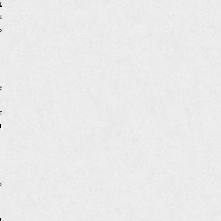
л
я
ь
е
-
т
и
о
и