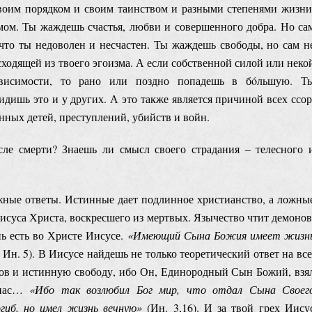
своим порядком и своим таинством и разными степенями жизни
мом. Ты жаждешь счастья, любви и совершенного добра. Но са
 что ты недоволен и несчастен. Ты жаждешь свободы, но сам н
ходящей из твоего эгоизма. А если собственной силой или неко
ависимости, то рано или поздно попадешь в бóльшую. Т
видишь это и у других. А это также является причиной всех ссор
нных детей, преступлений, убийств и войн.
ле смерти? Знаешь ли смысл своего страдания ‒ телесного 
ные ответы. Истинные дает подлинное христианство, а ложны
Иисуса Христа, воскресшего из мертвых. Язычество чтит демонов
ь есть во Христе Иисусе.
«
Имеющий Сына Божия имеет жизн
 Ин. 5). В Иисусе найдешь не только теоретический ответ на все
ов и истинную свободу, ибо Он, Единородный Сын Божий, взя
нас…
«
Ибо так возлюбил Бог мир, что отдал Сына Своег
огиб, но имел жизнь вечную
»
(Ин. 3,16). И за твой грех Иису