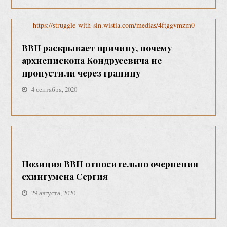
https://struggle-with-sin.wistia.com/medias/4ftggvmzm0
BВП раскрывает причину, почему
архиепископа Кондрусевича не
пропустили через границу
4 сентября, 2020
Позиция ВВП относительно очернения
схиигумена Сергия
29 августа, 2020