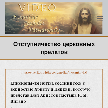
Отступничество церковных
прелатов
https://emeritos.wistia.com/medias/mewmkhvhxl
Епископы-эмериты, соединитесь с
верностью Христу и Церкви, которую
представляет Христов пастырь К. М.
Вигано