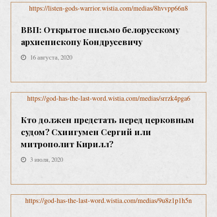
https://listen-gods-warrior.wistia.com/medias/8hvvpp66n8
ВВП: Открытое письмо белорусскому
архиепископу Кондрусевичу
16 августа, 2020
https://god-has-the-last-word.wistia.com/medias/srrzk4pga6
Кто должен предстать перед церковным
судом? Схиигумен Сергий или
митрополит Кирилл?
3 июля, 2020
https://god-has-the-last-word.wistia.com/medias/9u8z1p1h5n