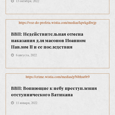
13 октября, 2022
https://voz-do-profeta.wistia.com/medias/lqwkgdlwjp
ВВП: Недействительная отмена
наказания для масонов Иоанном
Павлом II и ее последствия
6 августа, 2022
https://crime.wistia.com/medias/p56bhsu9r9
ВВП: Вопиющие к небу преступления
отступнического Ватикана
11 января, 2022