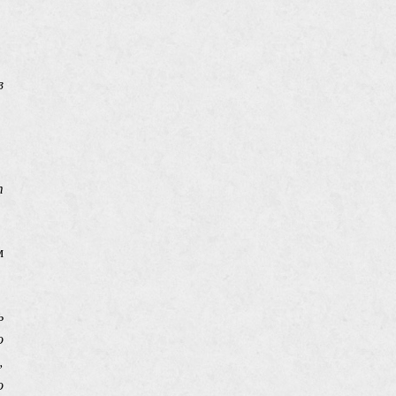
в
т
м
ь
о
,
о