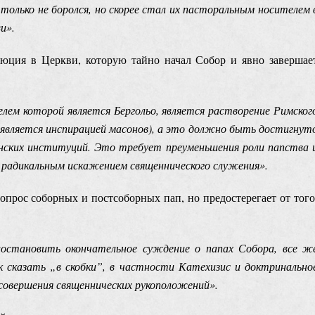
 только не боролся, но скорее стал их пасторальным носителем 
и».
люция в Церкви, которую тайно начал Собор и явно завершае
ем которой является Бергольо, является растворение Римског
 является инспирацией масонов), а это должно быть достигнут
нских институций. Это требует преуменьшения роли папства 
 радикальным искажением священнического служения».
опрос соборных и постсоборных пап, но предостерегает от того
остановить окончательное суждение о папах Собора, все ж
к сказать „в скобки”, в частности Катехизис и доктринально
 совершения священнических рукоположений».