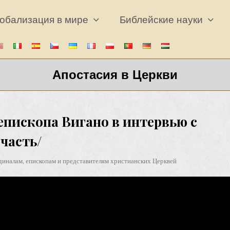
обализация в мире
Библейские науки
Апостасия в Церкви
пископа Вигано в интервью с
 часть/
диналам, епископам и представителям христианских Церквей