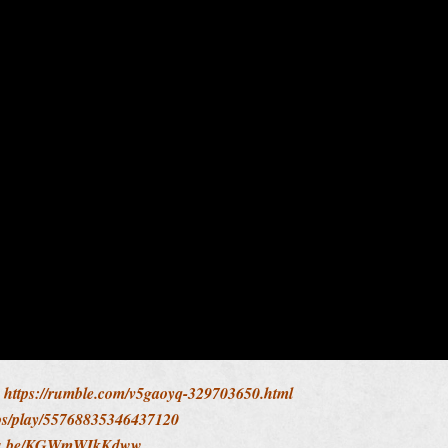
:
https://rumble.com/v5gaoyq-329703650.html
deos/play/55768835346437120
utu.be/KGWmWIkKdww