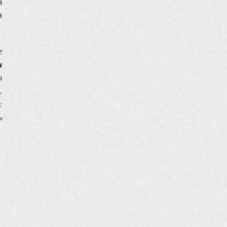
а
н
е
и
о
.
:
ь