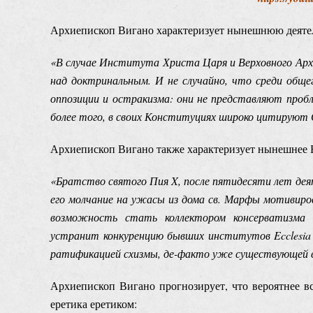
Архиепископ Вигано характеризует нынешнюю деятел
«В случае Института Христа Царя и Верховного Архи
над доктринальным. И не случайно, что среди обще
оппозиции и остракизма: они не представляют пробл
более того, в своих Конституциях широко цитирую
Архиепископ Вигано также характеризует нынешнее Б
«Братство святого Пия X, после пятидесяти лет дея
его молчание на ужасы из дома св. Марфы мотивиров
возможность стать коллектором консерватизма и
устранит конкуренцию бывших институтов Ecclesia 
ратификацией схизмы, де-факто уже существующей в
Архиепископ Вигано прогнозирует, что вероятнее в
еретика еретиком: