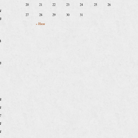
20
21
22
23
24
25
26
и
27
28
29
30
31
з
« Июн
в
в
я
ы
е
а
и