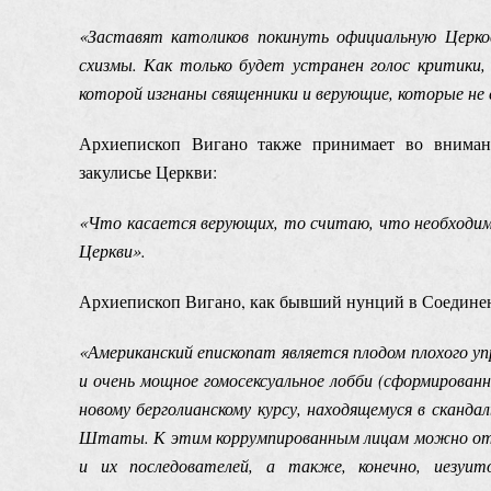
«Заставят католиков покинуть официальную Церков
схизмы. Как только будет устранен голос критики,
которой изгнаны священники и верующие, которые не
Архиепископ Вигано также принимает во вниман
закулисье Церкви:
«Что касается верующих, то считаю, что необходимо
Церкви».
Архиепископ Вигано, как бывший нунций в Соединен
«Американский епископат является плодом плохого у
и очень мощное гомосексуальное лобби (сформирован
новому берголианскому курсу, находящемуся в сканд
Штаты. К этим коррумпированным лицам можно отне
и их последователей, а также, конечно, иезуи