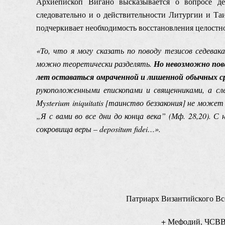
Архиепископ Вигано высказывается о вопросе де
следовательно и о действительности Литургии и Таи
подчеркивает необходимость восстановления целостн
«То, что я могу сказать по поводу тезисов седевак
можно теоретически разделять.
Но невозможно пов
лет оставаться омраченной и лишенной обычных с
рукоположенными епископами и священниками, а сл
Mysterium iniquitatis [таинство беззакония] не мож
„Я с вами во все дни до конца века” (Мф. 28,20). 
сокровища веры – depositum fidei…».
Патриарх Византийского Вс
+ Мефодий, Ч