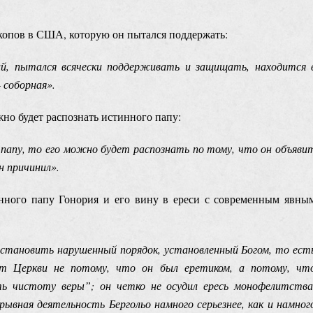
копов в США, которую он пытался поддержать:
ций, пытался всячески поддерживать и защищать, находится 
 соборная».
но будет распознать истинного папу:
папу, то его можно будет распознать по тому, что он объяви
н причинил».
нного папу Гонория и его вину в ереси с современным явны
становить нарушенный порядок, установленный Богом, то ест
от Церкви не потому, что он был еретиком, а потому, чт
ь чистоту веры”; он четко не осудил ересь монофелитства
рывная деятельность Бергольо намного серьезнее, как и намног