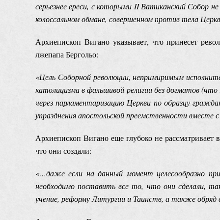
серьезнее ереси, с которыми II Ватиканский Собор не
колоссальном обмане, совершенном против тела Церкв
Архиепископ Вигано указывает, что принесет рево
лжепапа Бергольо:
«Цель Соборной революции, непримиримым исполнител
католицизма в фальшивой религии без догматов (что
через парламентаризацию Церкви по образцу гражда
упразднения апостольской преемственности вместе с
Архиепископ Вигано еще глубоко не рассматривает в
что они создали:
«…даже если на данный момент целесообразно при
необходимо поставить все то, что они сделали, та
учение, реформу Литургии и Таинств, а также обряд