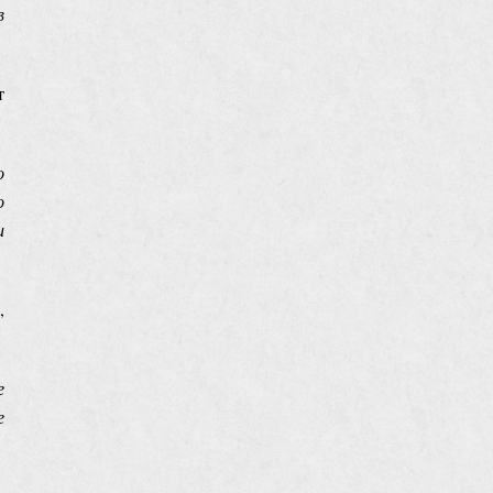
в
т
о
о
и
,
е
е