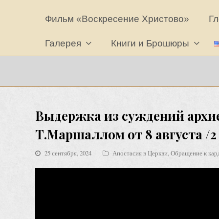
Фильм «Воскресение Христово»
Гл
Галерея
Книги и Брошюры
Выдержка из суждений архие
Т.Маршаллом от 8 августа /2
25 сентября, 2024
Апостасия в Церкви
,
Обращение к кар