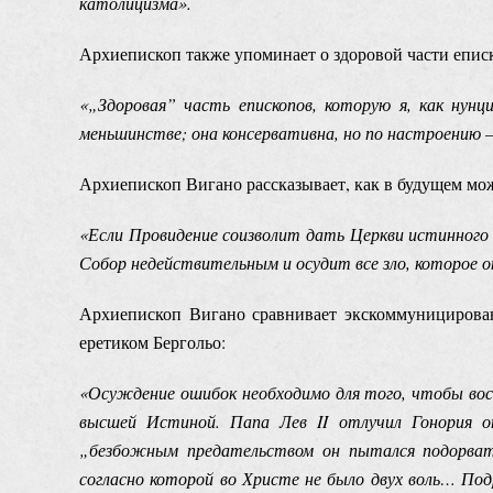
католицизма».
Архиепископ также упоминает о здоровой части епис
«„Здоровая” часть епископов, которую я, как нун
меньшинстве; она консервативна, но по настроению –
Архиепископ Вигано рассказывает, как в будущем мож
«Если Провидение соизволит дать Церкви истинного 
Собор недействительным и осудит все зло, которое о
Архиепископ Вигано сравнивает экскоммуницирова
еретиком Бергольо:
«Осуждение ошибок необходимо для того, чтобы вос
высшей Истиной. Папа Лев II отлучил Гонория 
„безбожным предательством он пытался подорват
согласно которой во Христе не было двух воль… Под