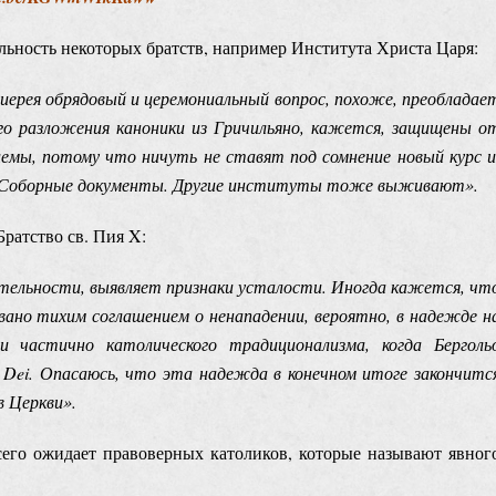
ьность некоторых братств, например Института Христа Царя:
ерея обрядовый и церемониальный вопрос, похоже, преобладае
го разложения каноники из Гричильяно, кажется, защищены о
емы, потому что ничуть не ставят под сомнение новый курс и
т Соборные документы. Другие институты тоже выживают».
ратство св. Пия X:
тельности, выявляет признаки усталости. Иногда кажется, чт
ано тихим соглашением о ненападении, вероятно, в надежде н
 частично католического традиционализма, когда Берголь
Dei. Опасаюсь, что эта надежда в конечном итоге закончитс
 Церкви».
сего ожидает правоверных католиков, которые называют явног