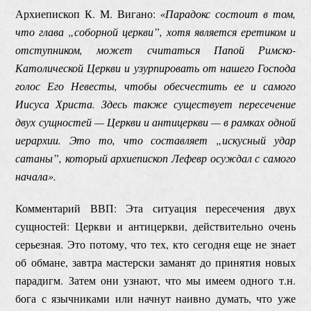
Архиепископ К. М. Вигано:
«Парадокс состоит в том,
что глава „соборной церкви”, хотя является еретиком и
отступником, может считаться Папой Римско-
Католической Церкви и узурпировать от нашего Господа
голос Его Невесты, чтобы обесчестить ее и самого
Иисуса Христа. Здесь также существует пересечение
двух сущностей — Церкви и антицеркви — в рамках одной
иерархии. Это то, что составляет „искусный удар
сатаны”, который архиепископ Лефевр осуждал с самого
начала».
Комментарий ВВП: Эта ситуация пересечения двух
сущностей: Церкви и антицеркви, действительно очень
серьезная. Это потому, что тех, кто сегодня еще не знает
об обмане, завтра мастерски заманят до принятия новых
парадигм. Затем они узнают, что мы имеем одного т.н.
бога с язычниками или начнут наивно думать, что уже