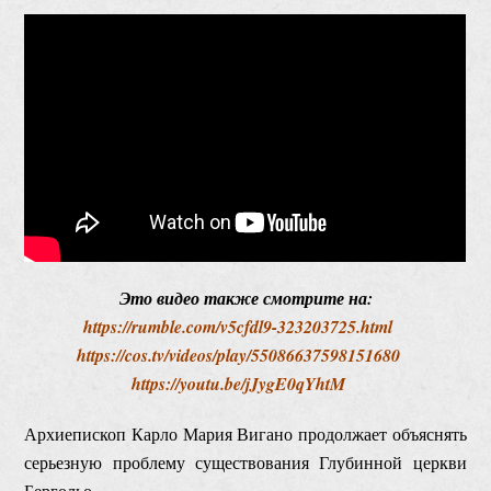
Это видео также смотрите на:
https://rumble.com/v5cfdl9-323203725.html
https://cos.tv/videos/play/55086637598151680
https://youtu.be/jJygE0qYhtM
Архиепископ Карло Мария Вигано продолжает объяснять
серьезную проблему существования Глубинной церкви
Бергольо.