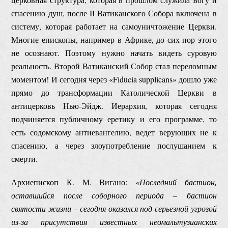
спасению душ, после II Ватиканского Собора включена в
систему, которая работает на самоуничтожение Церкви.
Многие епископы, например в Африке, до сих пор этого
не осознают. Поэтому нужно начать видеть суровую
реальность. Второй Ватиканский Собор стал переломным
моментом! И сегодня через «Fiducia supplicans» дошло уже
прямо до трансформации Католической Церкви в
антицерковь Нью-Эйдж. Иерархия, которая сегодня
подчиняется публичному еретику и его программе, то
есть содомскому антиевангелию, ведет верующих не к
спасению, а через злоупотребление послушанием к
смерти.
Архиепископ К. М. Вигано:
«Последний бастион,
оставшийся после соборного периода – бастион
святости жизни – сегодня оказался под серьезной угрозой
из-за присутствия известных неомальтузианских