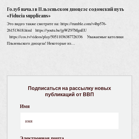
Голуб начал в Пльзеньском диоцезе содомский путь
«Fiducia supplicans»
Это видео также смотрите на: https://rumble.com/v4bp576-
261513618.html https://youtu.be/jpWZ97MgnEU
https://cos.tv/videos/play/50511036387726336 Уважаемые католики
Пльзеньского диоцеза! Некоторые из…
Подписаться на рассылку новых
публикаций от ВВП
Имя
Электронная почта