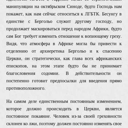
манипуляции на октябрьском Синоде, будто Господь нам
покажет, как нам сейчас относиться к ЛГБТК. Бесунгу в
единстве с Бергольо служит другому господу, но
продолжает маскироваться перед народом Африки, будто
сам Бог требует изменить отношение к вопиющему греху.
Видя, что атмосфера в Африке могла бы привести к
отделению от архиеретика Бергольо и к спасению
Церкви, он стратегически, как глава всех африканских
епископов, на этом этапе будто бы не принимает
благословения содомии. В действительности он
постепенно готовит предпосылки для введения прямо
противоположного.
На самом деле единственным постоянным изменением,
которое должно происходить в Церкви, является
постоянное покаяние. Человек из-за своей греховности
склонен ко лжи, поэтому должен постоянно изменять свое