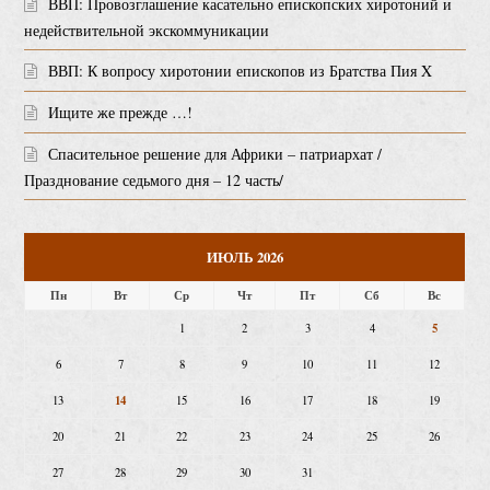
ВВП: Провозглашение касательно епископских хиротоний и
недействительной экскоммуникации
ВВП: К вопросу хиротонии епископов из Братства Пия X
Ищите же прежде …!
Спасительное решение для Африки – патриархат /
Празднование седьмого дня – 12 часть/
ИЮЛЬ 2026
Пн
Вт
Ср
Чт
Пт
Сб
Вс
5
1
2
3
4
6
7
8
9
10
11
12
14
13
15
16
17
18
19
20
21
22
23
24
25
26
27
28
29
30
31