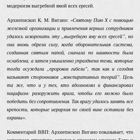
модернизм выгребной ямой всех ересей.
Архиепископ К. М. Вигано:
«Святому Пию X с помощью
железной организации и привлечения верных сотрудников
удалось искоренить эту „выгребную яму всех ересей”, но
она вновь обрела силу, когда оборонительная система,
созданная святым папой, сначала по наивности была
ослаблена, а затем умышленно упразднена теми, которые
тогда осуждали „пророков гибели”, так как и сегодня
называют сторонников „конспиративных теорий”. Цель
та же, что и у тех, кто вдохновлял и финансировал
пацифизм: разоружить врага, чтобы его можно было
победить без сопротивления. Так врагу удалось занять все
крепости, которые иерархия по своей вине оставила без
охраны».
Комментарий ВВП: Архиепископ Вигано показывает, что
церковная структура, которая в прошлом служила Богу и