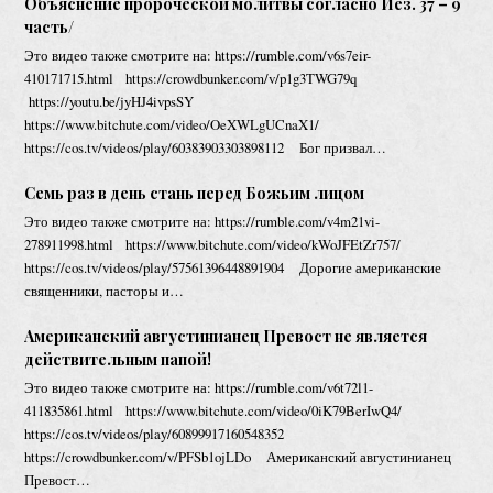
Объяснение пророческой молитвы согласно Иез. 37 – 9
часть/
Это видео также смотрите на: https://rumble.com/v6s7eir-
410171715.html https://crowdbunker.com/v/p1g3TWG79q
https://youtu.be/jyHJ4ivpsSY
https://www.bitchute.com/video/OeXWLgUCnaX1/
https://cos.tv/videos/play/60383903303898112 Бог призвал…
Семь раз в день стань перед Божьим лицом
Это видео также смотрите на: https://rumble.com/v4m21vi-
278911998.html https://www.bitchute.com/video/kWoJFEtZr757/
https://cos.tv/videos/play/57561396448891904 Дорогие американские
священники, пасторы и…
Американский августинианец Превост не является
действительным папой!
Это видео также смотрите на: https://rumble.com/v6t72l1-
411835861.html https://www.bitchute.com/video/0iK79BerIwQ4/
https://cos.tv/videos/play/60899917160548352
https://crowdbunker.com/v/PFSb1ojLDo Американский августинианец
Превост…