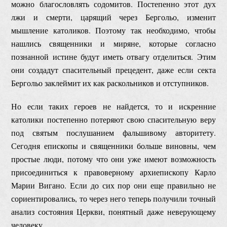
можно благословлять содомитов. Постепенно этот дух
лжи и смерти, царящий через Бергольо, изменит
мышление католиков. Поэтому так необходимо, чтобы
нашлись священники и миряне, которые согласно
познанной истине будут иметь отвагу отделиться. Этим
они создадут спасительный прецедент, даже если секта
Бергольо заклеймит их как раскольников и отступников.
Но если таких героев не найдется, то и искренние
католики постепенно потеряют свою спасительную веру
под святым послушанием фальшивому авторитету.
Сегодня епископы и священники больше виновны, чем
простые люди, потому что они уже имеют возможность
присоединиться к правоверному архиепископу Карло
Марии Вигано. Если до сих пор они еще правильно не
сориентировались, то через него теперь получили точный
анализ состояния Церкви, понятный даже неверующему
человеку.