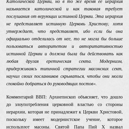
Католической Церкви, но в то же время ее иерархия
называется католической и как таковая требует
послушания от верующих истинной Церкви. Эта иерархия
не представляет истинную Церковь Христову, хотя
утверждает, что представляет, ибо если бы она
официально отделилась от нее, то не могла бы больше
пользоваться авторитетом и авторитативностью
истинной Церкви и должна была бы действовать как
любая другая еретическая секта. Модернизм,
придерживаясь типичной стратегии масонских сект,
научил своих посланников скрываться, чтобы они могли
спокойно добраться до руководящих постов».
Комментарий ВВП: Архиепископ объясняет, что дошло
до злоупотребления церковной властью со стороны
иерархии, которая не принадлежит к Церкви Христовой,
поскольку имеет модернистское учение, которое
используют масоны. Святой Папа Пий X назвал