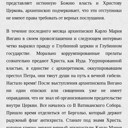
представляет истинную Божию власть и Христову
Церковь, архиепископ подчеркивает, что эти отступники
не имеют права требовать от верных послушания.
В течение последнего месяца архиепископ Карло Мария
Вигано в своем провозглашении и следующем интервью
четко выразил правду о Глубинной церкви и Глубинном
государстве. Морально коррумпированные прелаты
сознательно предают Христа, как Иуда. Узурпированной
властью, в единстве с архиеретиком, оккупировавшим
престол Петра, они тянут души на путь к вечной гибели.
Настало время! После выступления архиепископа Вигано
ни один епископ или священник уже не имеет
оправдания, что не знал об организованном предательстве
внутри Церкви. Все началось со II Ватиканского Собора.
Пришло время отделиться от Бергольо, который держит
радужный флаг антихриста. Станьте под знамя Христа,
которое крепко держит верный архипастырь Карло Мария