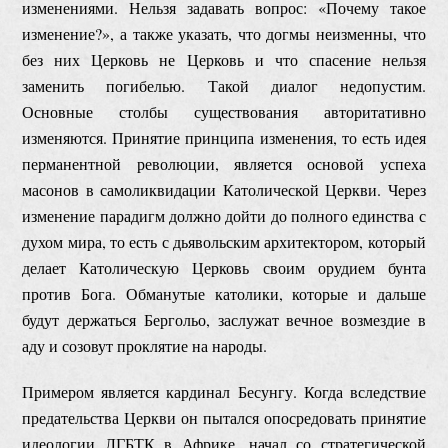
изменениями. Нельзя задавать вопрос: «Почему такое
изменение?», а также указать, что догмы неизменны, что
без них Церковь не Церковь и что спасение нельзя
заменить погибелью. Такой диалог недопустим.
Основные столбы существования авторитативно
изменяются. Принятие принципа изменения, то есть идея
перманентной революции, является основой успеха
масонов в самоликвидации Католической Церкви. Через
изменение парадигм должно дойти до полного единства с
духом мира, то есть с дьявольским архитектором, который
делает Католическую Церковь своим орудием бунта
против Бога. Обманутые католики, которые и дальше
будут держаться Бергольо, заслужат вечное возмездие в
аду и созовут проклятие на народы.
Примером является кардинал Бесунгу. Когда вследствие
предательства Церкви он пытался опосредовать принятие
идеологии ЛГБТК в Африке, начал со стратегической