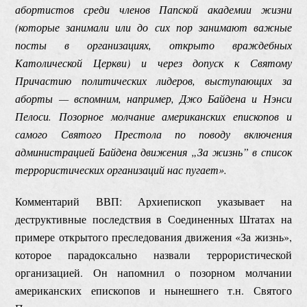
абортистов среди членов Папской академии жизни
(которые занимали или до сих пор занимают важные
посты в организациях, открыто враждебных
Католической Церкви) и через допуск к Святому
Причастию политических лидеров, выступающих за
аборты — вспомним, например, Джо Байдена и Нэнси
Пелоси. Позорное молчание американских епископов и
самого Святого Престола по поводу включения
администрацией Байдена движения „За жизнь” в список
террористических организаций нас пугает».
Комментарий ВВП: Архиепископ указывает на
деструктивные последствия в Соединенных Штатах на
примере открытого преследования движения «За жизнь»,
которое парадоксально назвали террористической
организацией. Он напомнил о позорном молчании
американских епископов и нынешнего т.н. Святого