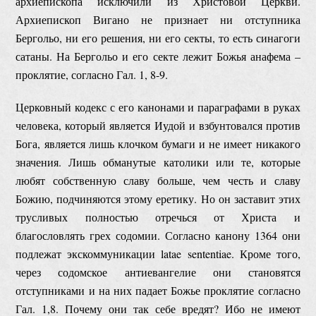
архиепископа исключили из Христовой Церкви.
Архиепископ Вигано не признает ни отступника
Бергольо, ни его решения, ни его секты, то есть синагоги
сатаны. На Бергольо и его секте лежит Божья анафема –
проклятие, согласно Гал. 1, 8-9.
Церковный кодекс с его канонами и параграфами в руках
человека, который является Иудой и взбунтовался против
Бога, является лишь клочком бумаги и не имеет никакого
значения. Лишь обманутые католики или те, которые
любят собственную славу больше, чем честь и славу
Божию, подчиняются этому еретику. Но он заставит этих
трусливых полностью отречься от Христа и
благословлять грех содомии. Согласно канону 1364 они
подлежат экскоммуникации latae sententiae. Кроме того,
через содомское антиевангелие они становятся
отступниками и на них падает Божье проклятие согласно
Гал. 1,8. Почему они так себе вредят? Ибо не имеют