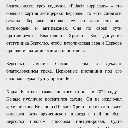
благословлять грех содомии. «Fiducia supplicans» – это
большая хартия антицеркви Бергольо, то есть синагоги
сатаны. Бергольо основал ее на антиевангелию,
антиморали и антизаконах. Она по своей сути
противоречит Евангелию Христа. Бог допустил
отступника Бергольо, чтобы католическая вера и Церковь
прошли испытание огнем и очистились.
Бергольо заменил Символ веры и Декалог
благословением греха. Церковные инстанции под его
властью служат бунту против Бога.
Хорхе Бергольо, глава синагоги сатаны, в 2022 году в
Канаде публично посвятился сатане. Он не исключил
архиепископа Вигано из Церкви Христа, но из этой своей
синагоги, хотя архиепископ никогда в ней не был.
Бергольо подлым способом инсценировал, будто