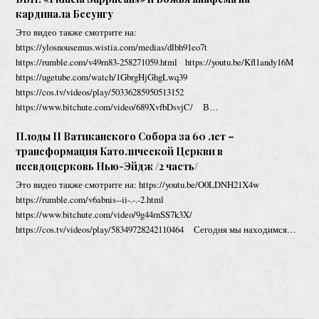
кардинала Бесунгу
Это видео также смотрите на:
https://ylosnousemus.wistia.com/medias/dlbh91eo7t
https://rumble.com/v49rn83-258271059.html https://youtu.be/Kfl1andy16M
https://ugetube.com/watch/1GbrgHjGhgLwq39
https://cos.tv/videos/play/50336285950513152
https://www.bitchute.com/video/689XvfbDsvjC/ В…
Плоды II Ватиканского Собора за 60 лет –
трансформация Католической Церкви в
псевдоцерковь Нью-Эйдж /2 часть/
Это видео также смотрите на: https://youtu.be/O0LDNH21X4w
https://rumble.com/v6abnis--ii-.-.-2.html
https://www.bitchute.com/video/9g44rnSS7k3X/
https://cos.tv/videos/play/58349728242110464 Сегодня мы находимся…