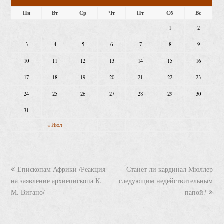
Пн
Вт
Ср
Чт
Пт
Сб
Вс
1
2
3
4
5
6
7
8
9
10
11
12
13
14
15
16
17
18
19
20
21
22
23
24
25
26
27
28
29
30
31
« Июл
previous
Епископам Африки /Реакция
Станет ли кардинал Мюллер
next
на заявление архиепископа К.
post:
следующим недействительным
post:
М. Вигано/
папой?