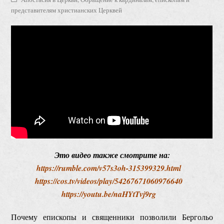
представителям христианских Церквей
Это видео также смотрите на:
https://rumble.com/v57s3oh-315399329.html
https://cos.tv/videos/play/54267671060976640
https://youtu.be/naHYtTvj9rg
Почему епископы и священники позволили Бергольо