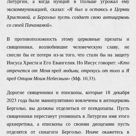
Литургии, а когда нунций в Польше угрожал ему
экскоммуникацией, сказал:
«Я был и остаюсь в Церкви
Христовой, а Бергольо пусть создает свою антицерковь
со своей Пачамамой».
В противоположность этому церковные прелаты и
священники, возлюбившие человеческую славу, не
снесли бы ее потери из-за того, что стали бы на защиту
Иисуса Христа и Его Евангелия. Но Иисус говорит:
«К
то
отречется от Меня пред людьми, отрекусь от того и Я
пред Отцом Моим Небесным
»
(Мф. 10,33).
Дорогие священники и епископы, которые 18 декабря
2023 года были манипулятивно вовлечены в антицерковь
Бергольо, вы должны отделиться от псевдопапы. Пусть
священники перестанут упоминать в Литургии имя этого
архиеретика, а епископы со своими диоцезами пусть
отделятся от синагоги Бергольо. Иначе окажетесь в