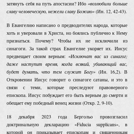
затянуть себя на путь апостасии? Ибо
«возлюбили больше
славу человеческую, нежели славу Божию»
(Ин. 12, 42-43).
В Евангелию написано о предводителях народа, которые
хоть и уверовали в Христа, но боялись публично к Нему
признаться. Почему? Чтобы их не исключили из
синагоги. За такой страх Евангелие укоряет их. Иисус
предвещает своим верным:
«
Исключат вас из синагог;
даже наступит время, когда всякий, убивающий вас,
будет думать, что тем служит Богу
»
(Ин. 16,2). В
Откровении Иисус говорит о синагоге сатаны, и это в
связи с теми, которые преследуют правоверного
епископа. Иисус побуждает его быть верным до смерти и
обещает ему победный венец жизни (Откр. 2, 9-10).
18 декабря 2023 года Бергольо провозгласил
доктринальную декларацию «Fiducia supplicans», в
которой он приказывает епископам и священникам