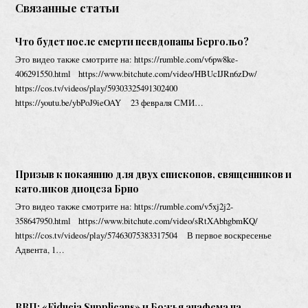
Связанные статьи
Что будет после смерти псевдопапы Бергольо?
Это видео также смотрите на: https://rumble.com/v6pw8ke-
406291550.html https://www.bitchute.com/video/HBUcIJRn6zDw/
https://cos.tv/videos/play/59303325491302400
https://youtu.be/ybPoJ9ieOAY 23 февраля СМИ…
Призыв к покаянию для двух епископов, священников и
католиков диоцеза Брно
Это видео также смотрите на: https://rumble.com/v5xj2j2-
358647950.html https://www.bitchute.com/video/sRtXAbhgbmKQ/
https://cos.tv/videos/play/57463075383317504 В первое воскресенье
Адвента, 1…
ВВП: «Fiducia Supplicans» и Божья анафема на