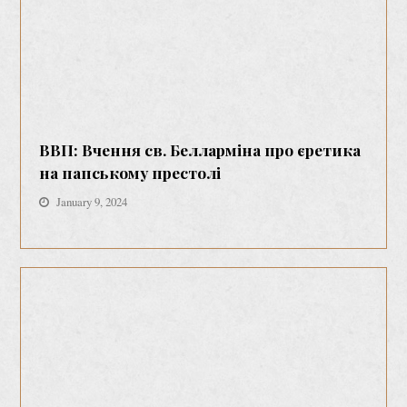
ВВП: Вчення св. Белларміна про єретика
на папському престолі
January 9, 2024