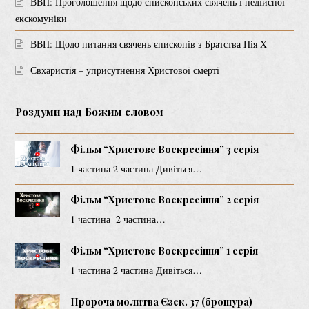
ВВП: Проголошення щодо єпископських свячень і недійсної
екскомуніки
ВВП: Щодо питання свячень єпископів з Братства Пія X
Євхаристія – уприсутнення Христової смерті
Роздуми над Божим словом
Фільм “Христове Воскресіння” 3 серія
1 частина 2 частина Дивіться…
Фільм “Христове Воскресіння” 2 серія
1 частина 2 частина…
Фільм “Христове Воскресіння” 1 серія
1 частина 2 частина Дивіться…
Пророча молитва Єзек. 37 (брошура)