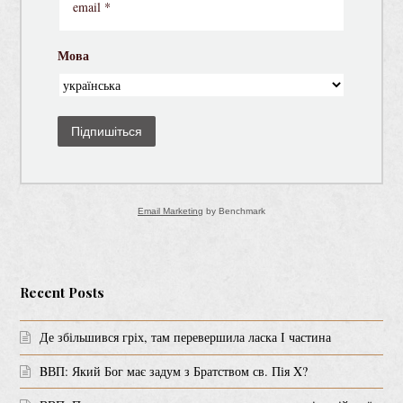
Мова
Підпишіться
Email Marketing
by Benchmark
Recent Posts
Де збільшився гріх, там перевершила ласка І частина
BВП: Який Бог має задум з Братством св. Пія X?