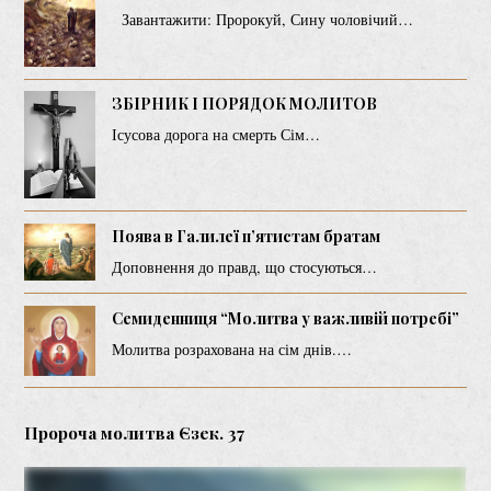
Завантажити: Пророкуй, Сину чоловічий…
ЗБІРНИК І ПОРЯДОК МОЛИТОВ
Ісусова дорога на смерть Сім…
Поява в Галилеї п’ятистам братам
Доповнення до правд, що стосуються…
Семиденниця “Молитва у важливій потребі”
Молитва розрахована на сім днів.…
Пророча молитва Єзек. 37