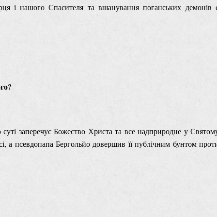
рця і нашого Спасителя та вшанування поганських демонів 
ого?
о суті заперечує Божество Христа та все надприродне у Святом
есі, а псевдопапа Бергольйо довершив її публічним бунтом прот