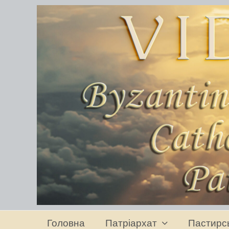
Головна
Патріархат
Пастирс