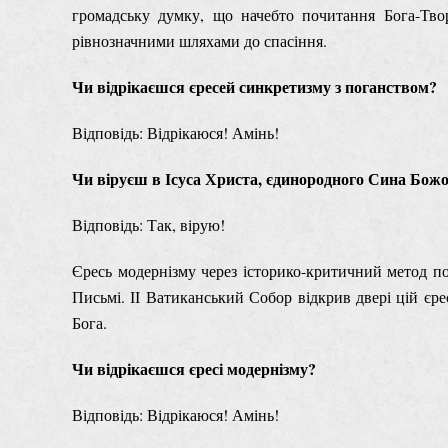
громадську думку, що начебто почитання Бога-Тво
рівнозначними шляхами до спасіння.
Чи відрікаєшся єресей синкретизму з поганством?
Відповідь: Відрікаюся! Амінь!
Чи віруєш в Ісуса Христа, єдинородного Сина Бож
Відповідь: Так, вірую!
Єресь модернізму через історико-критичний метод п
Письмі. ІІ Ватиканський Собор відкрив двері цій єр
Бога.
Чи відрікаєшся єресі модернізму?
Відповідь: Відрікаюся! Амінь!