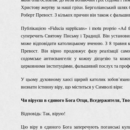
Христову жертву за наші гріхи. Берголіанський шлях
Роберт Превост. З кількох причин він також є фальш
Публікацією «Fiducia supplicans» і motu proprio «Ad
суперечить Святому Письму і Традиції. Він установи
може відповідати католицькому вченню. З 8 травня 
Превост. Він вірно продовжує фазу реалізації са
содомське антиєвангеліє у кожну дієцезію та кож
церковними інституціями, фальшивий послух та профес
У цьому духовному хаосі щирий католик зобов’язани
визнати істинну віру, що міститься у Символі віри:
Чи віруєш в єдиного Бога Отця, Вседержителя, Твор
Відповідь: Так, вірую!
Цю віру в єдиного Бога заперечують поганські куль