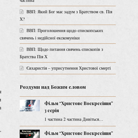
частина
BВП: Який Бог має задум з Братством св. Пія
X?
ВВП: Проголошення щодо єпископських
свячень і недійсної екскомуніки
ВВП: Щодо питання свячень єпископів з
Братства Пія X
Євхаристія – уприсутнення Христової смерті
Роздуми над Божим словом
я
и
Фільм “Христове Воскресіння”
а
3 серія
1 частина 2 частина Дивіться…
,
Фільм “Христове Воскресіння”
–