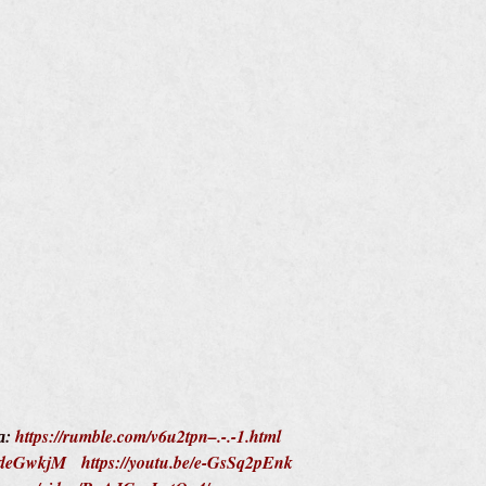
а:
https://rumble.com/v6u2tpn–.-.-1.html
oDdeGwkjM
https://youtu.be/e-GsSq2pEnk