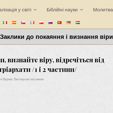
лізація у світі
Біблійні науки
Молитв
Заклики до покаяння і визнання віри
 визнайте віру, відречіться від
тріархати /1 і 2 частини/
 в Церкві
,
Пастирські послання