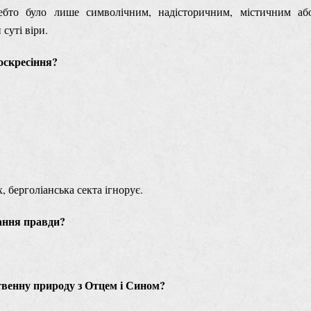
ебто було лише символічним, надісторичним, містичним аб
суті віри.
воскресіння?
, берголіанська секта ігнорує.
вання правди?
твенну природу з Отцем і Сином?