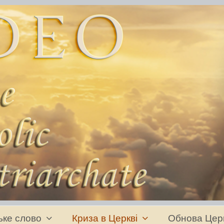
ьке слово
Криза в Церкві
Обнова Цер