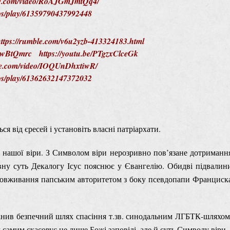
ute.com/video/RoAJGmJmtQq4/
deos/play/61359790437992448
ttps://rumble.com/v6u2yzb-413324183.html
FdwBtQmrc
https://youtu.be/PTgzxClceGk
ute.com/video/IOQUnDhxtiwR/
deos/play/61362632147372032
я від єресей і установіть власні патріархати.
нашої віри. З Символом віри нерозривно пов’язане дотриманн
овну суть Декалогу Ісус пояснює у Євангелію. Обидві підвалин
 зловживання папським авторитетом з боку псевдопапи Франциск
мінив безпечний шлях спасіння т.зв. синодальним ЛГБТК-шляхом
 самим скасовує не лише Божі заповіді, але й суть Символу віри 