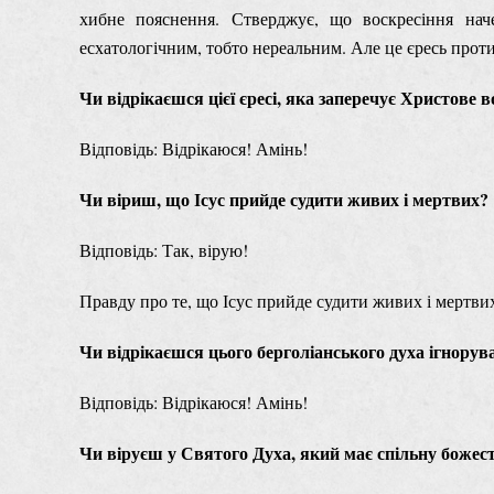
хибне пояснення. Стверджує, що воскресіння нач
есхатологічним, тобто нереальним. Але це єресь проти 
Чи відрікаєшся цієї єресі, яка заперечує Христове 
Відповідь: Відрікаюся! Амінь!
Чи віриш, що Ісус прийде судити живих і мертвих?
Відповідь: Так, вірую!
Правду про те, що Ісус прийде судити живих і мертвих
Чи відрікаєшся цього берголіанського духа ігнору
Відповідь: Відрікаюся! Амінь!
Чи віруєш у Святого Духа, який має спільну божес