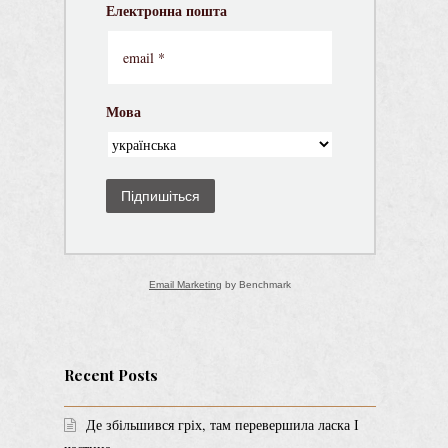
Електронна пошта
Мова
Підпишіться
Email Marketing
by Benchmark
Recent Posts
Де збільшився гріх, там перевершила ласка І