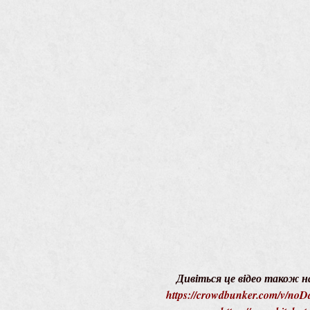
Дивіться це відео також н
https://crowdbunker.com/v/n