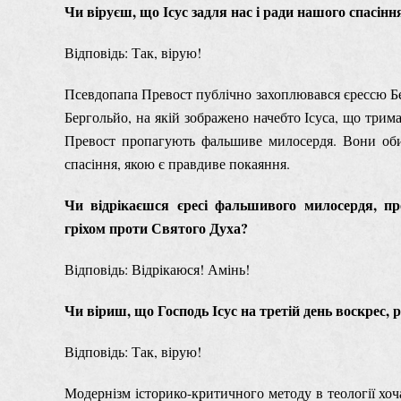
Чи віруєш, що Ісус задля нас і ради нашого спасіння
Відповідь: Так, вірую!
Псевдопапа Превост публічно захоплювався єрессю Б
Бергольйо, на якій зображено начебто Ісуса, що трима
Превост пропагують фальшиве милосердя. Вони оби
спасіння, якою є правдиве покаяння.
Чи відрікаєшся єресі фальшивого милосердя, пр
гріхом проти Святого Духа?
Відповідь: Відрікаюся! Амінь!
Чи віриш, що Господь Ісус на третій день воскрес, 
Відповідь: Так, вірую!
Модернізм історико-критичного методу в теології хоч