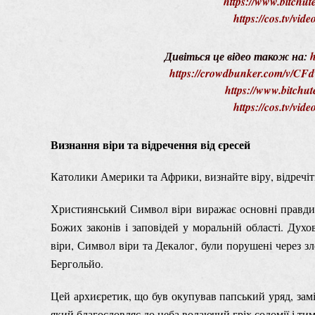
https://www.bitch
https://cos.tv/vi
Дивіться це відео також на:
h
https://crowdbunker.com/v/C
https://www.bitch
https://cos.tv/vi
Визнання віри та відречення від єресей
Католики Америки та Африки, визнайте віру, відречітьс
Християнський Символ віри виражає основні правди 
Божих законів і заповідей у моральній області. Дух
віри, Символ віри та Декалог, були порушені через
Бергольйо.
Цей архиєретик, що був окупував папський уряд, за
який благословляє до неба волаючий гріх содомії і тим