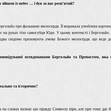
 зійшов із небес … і був за нас розп’ятий?
ергольйо про фальшиве милосердя. Її виражала улюблена картин
є на руках тіло самогубця Юди. У цьому контексті і Бергольйо, 
два свідомо приховують умову Божого милосердя, що веде д
оповідуваної псевдопапами Бергольйо та Превостом, яка 
реально та історично?
а на словах визнає цю правду Символу віри, але при тому дає ї