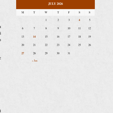
JULY 2026
M
T
W
T
F
S
S
4
1
2
3
5
а
6
7
8
9
10
11
12
і
14
13
15
16
17
18
19
о
20
21
22
23
24
25
26
27
28
29
30
31
є
« Jun
й