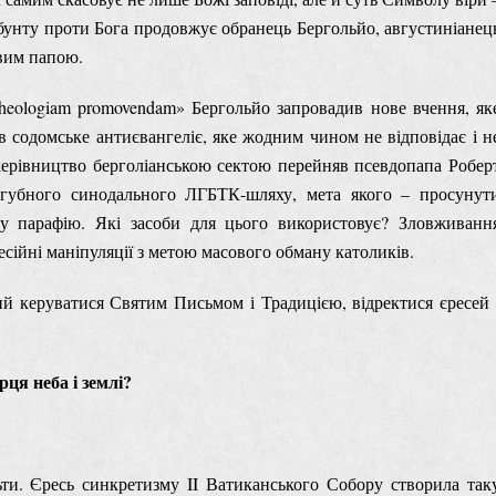
 бунту проти Бога продовжує обранець Бергольйо, августиніанец
ивим папою.
 theologiam promovendam» Бергольйо запровадив нове вчення, як
в содомське антиєвангеліє, яке жодним чином не відповідає і н
керівництво берголіанською сектою перейняв псевдопапа Робер
могубного синодального ЛГБТК-шляху, мета якого – просунут
ну парафію. Які засоби для цього використовує? Зловживанн
ійні маніпуляції з метою масового обману католиків.
й керуватися Святим Письмом і Традицією, відректися єресей 
ця неба і землі?
ти. Єресь синкретизму II Ватиканського Собору створила так