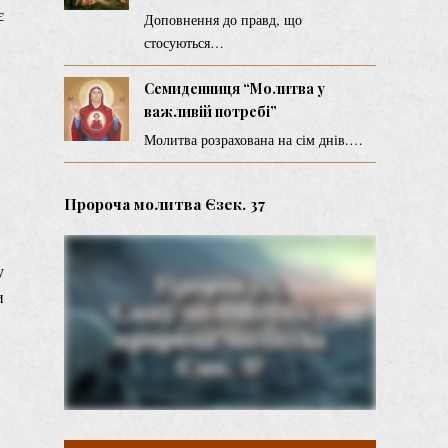
є
Доповнення до правд, що
стосуються…
Семиденниця “Молитва у
важливій потребі”
Молитва розрахована на сім днів.…
Пророча молитва Єзек. 37
у
и