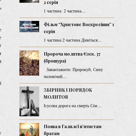
2 серія
ь
1 частина 2 частина…
Фільм “Христове Воскресіння” 1
е
серія
е
1 частина 2 частина Дивіться…
т
и
Пророча молитва Єзек. 37
я
(брошура)
Завантажити: Пророкуй, Сину
чоловічий…
і
ЗБІРНИК І ПОРЯДОК
МОЛИТОВ
Ісусова дорога на смерть Сім…
Поява в Галилеї п’ятистам
у
братам