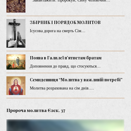
ЗБІРНИК І ПОРЯДОК МОЛИТОВ
Ісусова дорога на смерть Сім…
Поява в Галилеї п’ятистам братам
Доповнення до правд, що стосуються…
Семиденниця “Молитва у важливій потребі”
Молитва розрахована на сім днів.…
Пророча молитва Єзек. 37