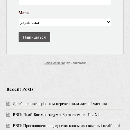
Мова
Підпишіться
Email Marketing
by Benchmark
Recent Posts
Де збільшився гріх, там перевершила ласка І частина
BВП: Який Бог має задум з Братством св. Пія X?
ВВП: Проголошення щодо єпископських свячень і недійсної