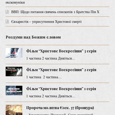
екскомуніки
ВВП: Щодо питання свячень єпископів з Братства Пія X
Євхаристія – уприсутнення Христової смерті
Роздуми над Божим словом
Фільм “Христове Воскресіння” 3 серія
1 частина 2 частина Дивіться…
Фільм “Христове Воскресіння” 2 серія
1 частина 2 частина…
Фільм “Христове Воскресіння” 1 серія
1 частина 2 частина Дивіться…
Пророча молитва Єзек. 37 (брошура)
Завантажити: Пророкуй, Сину чоловічий…