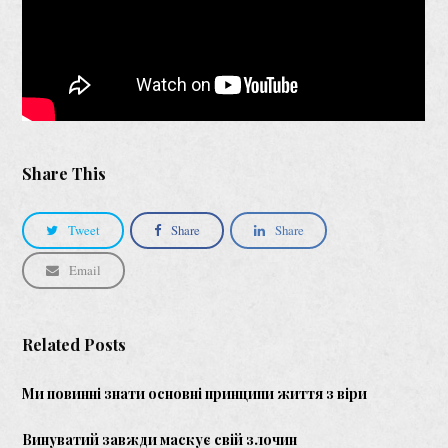
Share This
Tweet
Share
Share
Email
Related Posts
Ми повинні знати основні принципи життя з віри
Винуватий завжди маскує свій злочин