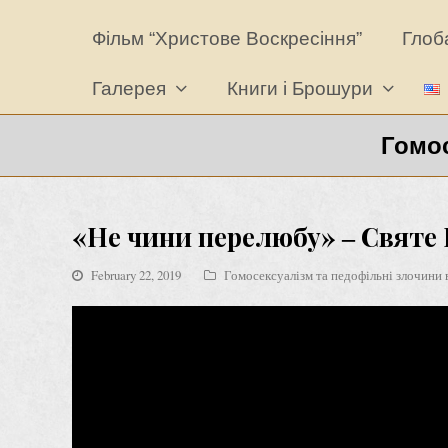
Фільм “Христове Воскресіння”
Глоба
Галерея
Книги і Брошури
Гомос
«Не чини перелюбу» ‒ Святе 
February 22, 2019
Гомосексуалізм та педофільні злочини 