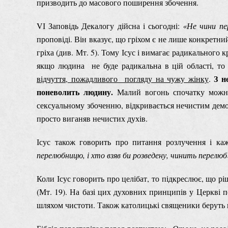
призводить до масового поширення збочення.
VІ Заповідь Декалогу дійсна і сьогодні:
«Не чини пе
проповіді. Він вказує, що гріхом є не лише конкретни
гріха (див. Мт. 5). Тому Ісус і вимагає радикального 
якщо людина не буде радикальна в цій області, то 
З н
відчуття, пожадливого погляду на чужу жінку
.
поневолить людину.
Малий вогонь спочатку можна 
сексуальному збоченню, відкривається нечистим демон
просто виганяв нечистих духів.
Ісус також говорить про питання розлучення і ка
перелюбницю, і хто взяв би розведену, чинить перелюб
Коли Ісус говорить про целібат, то підкреслює, що 
(Мт. 19). На базі цих духовних принципів у Церкві 
шляхом чистоти. Також католицькі священики беруть н