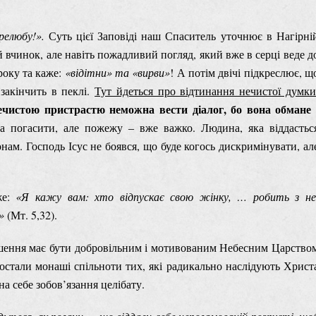
релюбу!».
Суть цієї Заповіді наш Спаситель уточнює в Нагірні
й вчинок, але навіть пожадливий погляд, який вже в серці веде д
кроку та каже:
«
відітни» та «вирви»
! А потім двічі підкреслює, щ
закінчить в пеклі.
Тут йдеться про відтинання нечистої думки
ечистою пристрастю неможна вести діалог, бо вона обмане 
погасити, але пожежу ‒ вже важко. Людина, яка віддастьс
ам. Господь Ісус не боявся, що буде когось дискримінувати, ал
же:
«Я кажу вам: хто відпускає свою жінку, … робить з не
»
(Мт. 5,32).
рішення має бути добровільним і мотивованим Небесним Царство
постали монаші спільноти тих, які радикально наслідують Христ
а себе зобов’язання целібату.