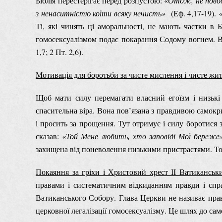
Біблія перестерігає перед розпустою: «
Отож, не повод
з ненаситністю коїти всяку нечисть»
(Еф. 4,17-19).
Ті, які чинять ці аморальності, не мають частки в
гомосексуалізмом подає покарання Содому вогнем. В
1,7; 2 Пт. 2,6).
Мотивація для боротьби за чисте мислення і чисте жи
Щоб мати силу перемагати власний егоїзм і низькі 
спасительна віра. Вона пов’язана з правдивою самокр
і просить за прощення. Тут отримує і силу боротися з
сказав:
«Той Мене любить, хто заповіді Мої береж
захищена від поневолення низькими пристрастями. Тод
Покаяння за гріхи і Христовий хрест ІІ Ватиканськ
правами і систематичним відкиданням правди і спр
Ватиканського Собору. Глава Церкви не називає пра
церковної легалізації гомосексуалізму. Це шлях до са