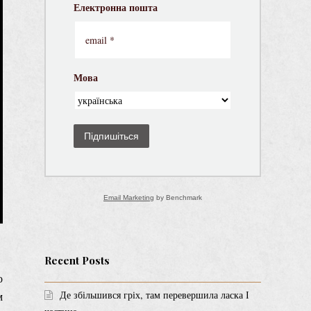
Електронна пошта
Мова
Підпишіться
Email Marketing
by Benchmark
Recent Posts
о
Де збільшився гріх, там перевершила ласка І
м