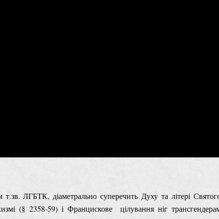
м т.зв. ЛГБТК, діаметрально суперечить Духу та літері Святог
хизмі (§ 2358-59) і Францискове цілування ніг трансгендера