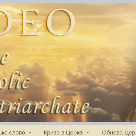
ьке слово
Криза в Церкві
Обнова Цер