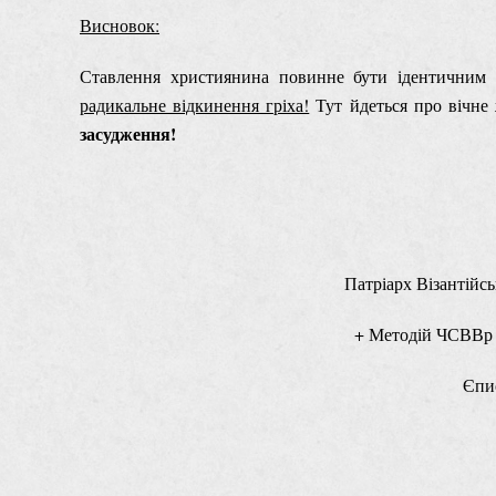
Висновок:
Ставлення християнина повинне бути ідентичним 
радикальне відкинення гріха!
Тут йдеться про вічне
засудження!
Патріарх Візантійс
+ Методій Ч
Єпис