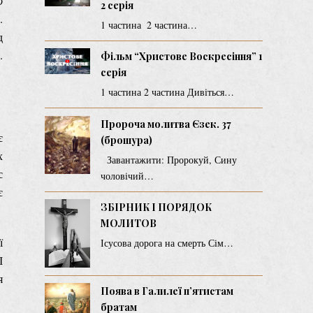
б
2 серія
.
1 частина 2 частина…
д
.
Фільм “Христове Воскресіння” 1
серія
1 частина 2 частина Дивіться…
Пророча молитва Єзек. 37
є
(брошура)
х
Завантажити: Пророкуй, Сину
с
чоловічий…
є
ЗБІРНИК І ПОРЯДОК
МОЛИТОВ
ї
Ісусова дорога на смерть Сім…
І
я
Поява в Галилеї п’ятистам
братам