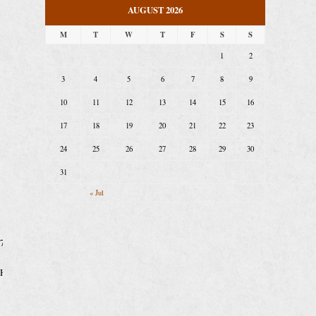
AUGUST 2026
M
T
W
T
F
S
S
1
2
3
4
5
6
7
8
9
10
11
12
13
14
15
16
17
18
19
20
21
22
23
24
25
26
27
28
29
30
31
« Jul
3578786816
PIHdzrdkQcj/