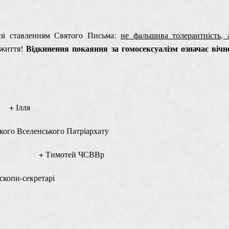
зі ставленням Святого Письма:
не фальшива толерантність, 
Відкинення покаяння за гомосексуалізм означає вічн
 життя!
+ Ілля
ького Вселенського Патріархату
СВВр + Тимотей ЧСВВр
копи-секретарі