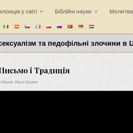
лізація у світі
Біблійні науки
Молитв
ексуалізм та педофільні злочини в 
Письмо і Традиція
в Церкві
,
Наука Церкви