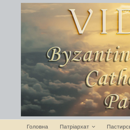
Головна
Патріархат
Пастирс