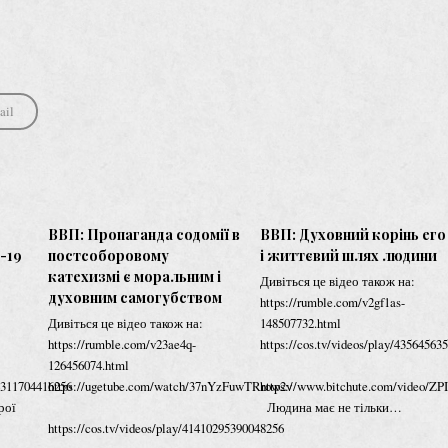
ail
ВВП: Пропаганда содомії в
ВВП: Духовний корінь его
-19
постсоборовому
і життєвий шлях людини
катехизмі є моральним і
Дивіться це відео також на:
духовним самогубством
https://rumble.com/v2gf1as-
Дивіться це відео також на:
148507732.html
https://rumble.com/v23ae4q-
https://cos.tv/videos/play/4356456
126456074.html
874311704416256
https://ugetube.com/watch/37nYzFuwTRrow2v
https://www.bitchute.com/video/Z
рої
Людина має не тільки…
https://cos.tv/videos/play/41410295390048256