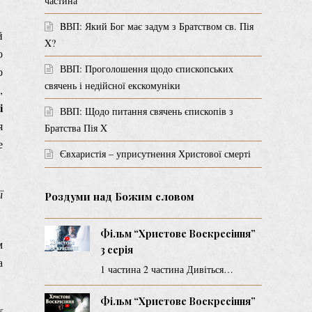
частина
BВП: Який Бог має задум з Братством св. Пія
й
X?
о
ВВП: Проголошення щодо єпископських
о
свячень і недійсної екскомуніки
,
і
ВВП: Щодо питання свячень єпископів з
я
Братства Пія X
е
Євхаристія – уприсутнення Христової смерті
ї
Роздуми над Божим словом
Фільм “Христове Воскресіння”
м
3 серія
а
1 частина 2 частина Дивіться…
Фільм “Христове Воскресіння”