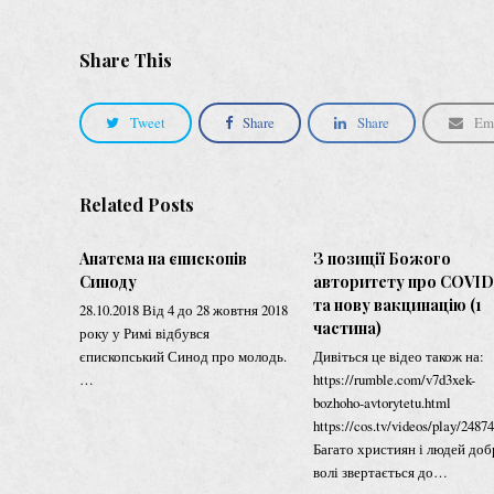
Share This
Tweet
Share
Share
Em
Related Posts
Анатема на єпископів
З позиції Божого
Синоду
авторитету про СOVID
та нову вакцинацію (1
28.10.2018 Від 4 до 28 жовтня 2018
частина)
року у Римі відбувся
єпископський Синод про молодь.
Дивіться це відео також на:
…
https://rumble.com/v7d3xek-
bozhoho-avtorytetu.html
https://cos.tv/videos/play/24
Багато християн і людей доб
волі звертається до…