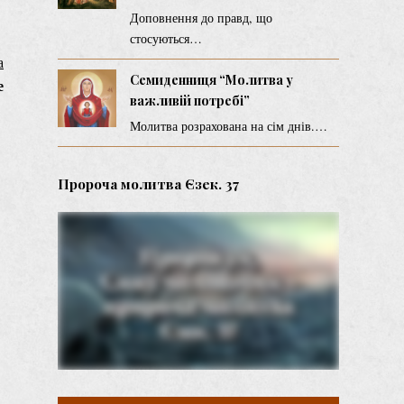
Доповнення до правд, що
стосуються…
а
Семиденниця “Молитва у
е
важливій потребі”
Молитва розрахована на сім днів.…
Пророча молитва Єзек. 37