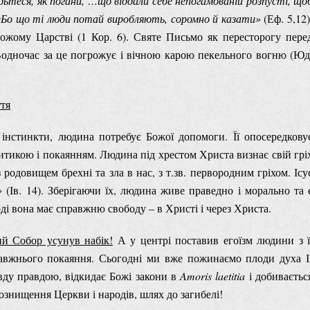
ьтеся, як погани, …що віддали себе непогамованій розпусті, що
«Бо що ті люди потай виробляють, соромно й казати»
(Еф. 5,12)
 Божому Царстві (1 Кор. 6). Святе Письмо як пересторогу пере
одночас за це погрожує і вічною карою пекельного вогню (Юд
ття
інстинкти, людина потребує Божої допомоги. Її опосередкову
итикою і покаянням. Людина під хрестом Христа визнає свій грі
 родовищем брехні та зла в нас, з т.зв. первородним гріхом. Ісу
е»
(Ів. 14). Зберігаючи їх, людина живе праведно і морально та 
і вона має справжню свободу ‒ в Христі і через Христа.
ий Собор усунув набік!
А у центрі поставив егоїзм людини з ї
авжнього покаяння. Сьогодні ми вже пожинаємо плоди духа І
вду правдою, відкидає Божі закони в
Amoris laetitia
і добиваєтьс
мознищення Церкви і народів, шлях до загибелі!