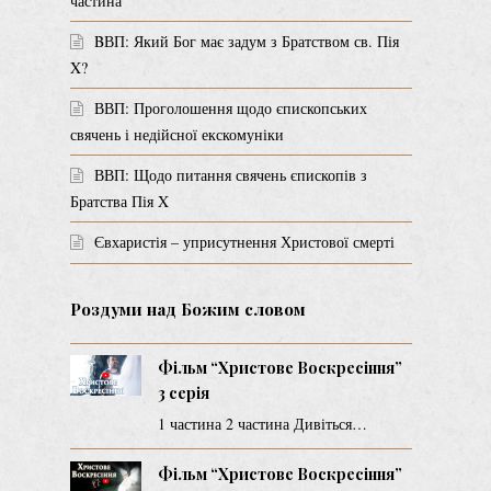
частина
BВП: Який Бог має задум з Братством св. Пія
X?
ВВП: Проголошення щодо єпископських
свячень і недійсної екскомуніки
ВВП: Щодо питання свячень єпископів з
Братства Пія X
Євхаристія – уприсутнення Христової смерті
Роздуми над Божим словом
Фільм “Христове Воскресіння”
3 серія
1 частина 2 частина Дивіться…
Фільм “Христове Воскресіння”