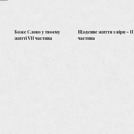
Боже Слово у твоєму
Щоденне життя з віри – IІ
житті VІI частина
частина