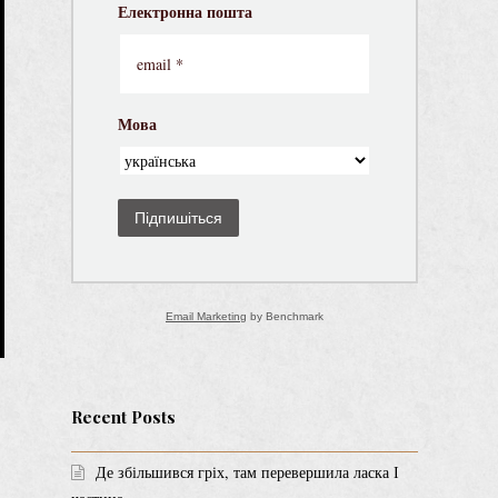
Електронна пошта
Мова
Підпишіться
Email Marketing
by Benchmark
Recent Posts
Де збільшився гріх, там перевершила ласка І