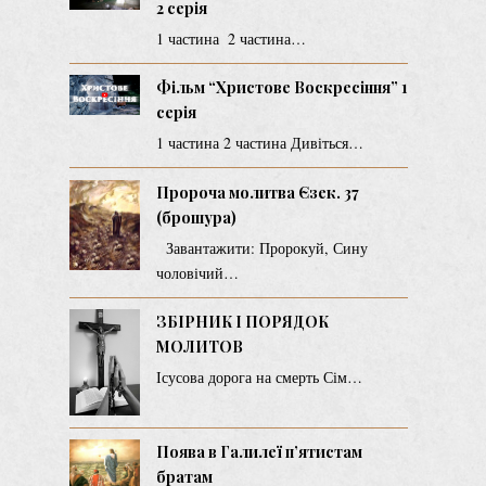
2 серія
1 частина 2 частина…
Фільм “Христове Воскресіння” 1
серія
1 частина 2 частина Дивіться…
Пророча молитва Єзек. 37
(брошура)
Завантажити: Пророкуй, Сину
чоловічий…
ЗБІРНИК І ПОРЯДОК
МОЛИТОВ
Ісусова дорога на смерть Сім…
Поява в Галилеї п’ятистам
братам