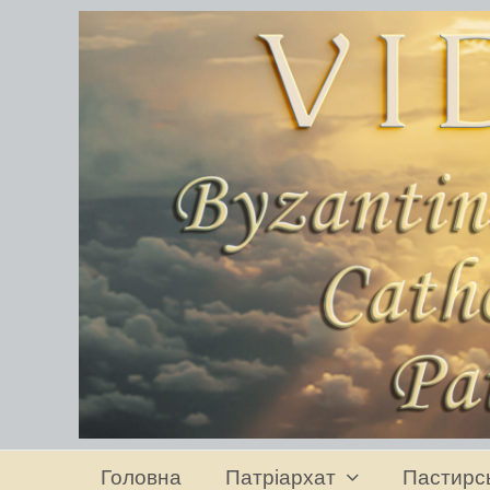
Головна
Патріархат
Пастирс