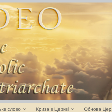
ьке слово
Криза в Церкві
Обнова Цер