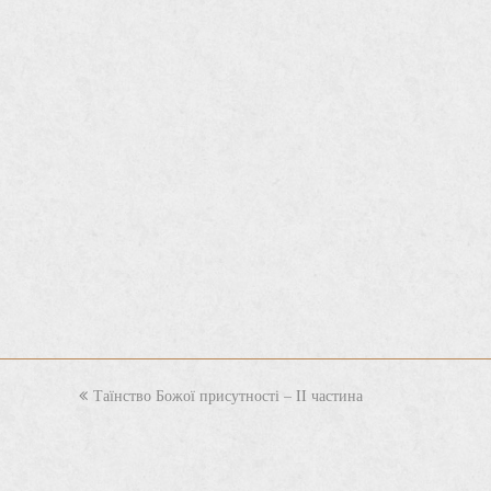
previous
Таїнство Божої присутності – II частина
post: