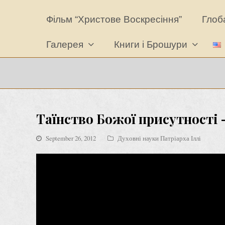
Фільм “Христове Воскресіння”
Глоба
Галерея
Книги і Брошури
Таїнство Божої присутності –
September 26, 2012
Духовні науки Патріарха Іллі