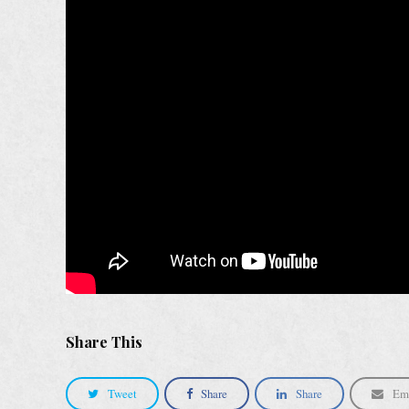
Share This
Tweet
Share
Share
Em