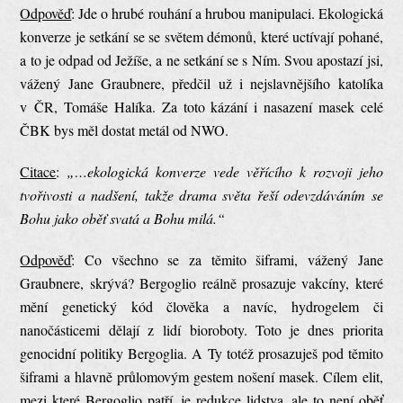
Odpověď
: Jde o hrubé rouhání a hrubou manipulaci. Ekologická
konverze je setkání se se světem démonů, které uctívají pohané,
a to je odpad od Ježíše, a ne setkání se s Ním. Svou apostazí jsi,
vážený Jane Graubnere, předčil už i nejslavnějšího katolíka
v ČR, Tomáše Halíka. Za toto kázání i nasazení masek celé
ČBK bys měl dostat metál od NWO.
Citace
:
„…ekologická konverze vede věřícího k rozvoji jeho
tvořivosti a nadšení, takže drama světa řeší odevzdáváním se
Bohu jako oběť svatá a Bohu milá.“
Odpověď
: Co všechno se za těmito šiframi, vážený Jane
Graubnere, skrývá? Bergoglio reálně prosazuje vakcíny, které
mění genetický kód člověka a navíc, hydrogelem či
nanočásticemi dělají z lidí bioroboty. Toto je dnes priorita
genocidní politiky Bergoglia. A Ty totéž prosazuješ pod těmito
šiframi a hlavně průlomovým gestem nošení masek. Cílem elit,
mezi které Bergoglio patří, je redukce lidstva, ale to není oběť