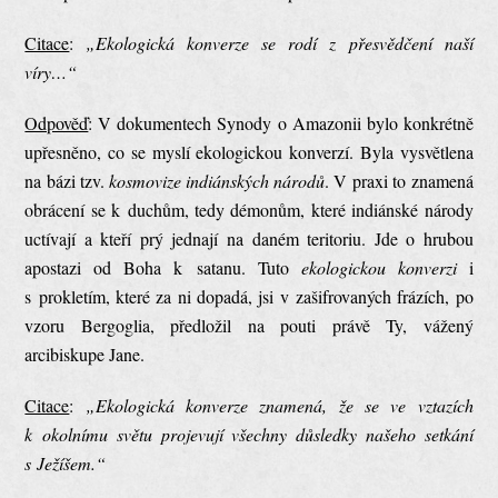
Citace
:
„Ekologická konverze se rodí z přesvědčení naší
víry…“
Odpověď
: V dokumentech Synody o Amazonii bylo konkrétně
upřesněno, co se myslí ekologickou konverzí. Byla vysvětlena
na bázi tzv.
kosmovize indiánských národů
. V praxi to znamená
obrácení se k duchům, tedy démonům, které indiánské národy
uctívají a kteří prý jednají na daném teritoriu. Jde o hrubou
apostazi od Boha k satanu. Tuto
ekologickou konverzi
i
s prokletím, které za ni dopadá, jsi v zašifrovaných frázích, po
vzoru Bergoglia, předložil na pouti právě Ty, vážený
arcibiskupe Jane.
Citace
:
„Ekologická konverze znamená, že se ve vztazích
k okolnímu světu projevují všechny důsledky našeho setkání
s Ježíšem.“