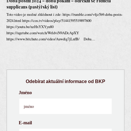
Doba postní 2024 – doba pokání – odřekni se Fiducia
supplicans (pastýřský list)
Toto video je možné zhlédnout i zde: https://rumble.com/v4jz5b9-doba-postn-
2024.html https://cos.tv/videos/play/51441595519897600
https://youtu.be/nzHxYXYyn80
https://ugetube.com/watch/WrldviN9ADcApXY
https://www.bitchute.com/video/Auwdig7jLnfB/ Doba…
Odebírat aktuální informace od BKP
Jméno
E-mail