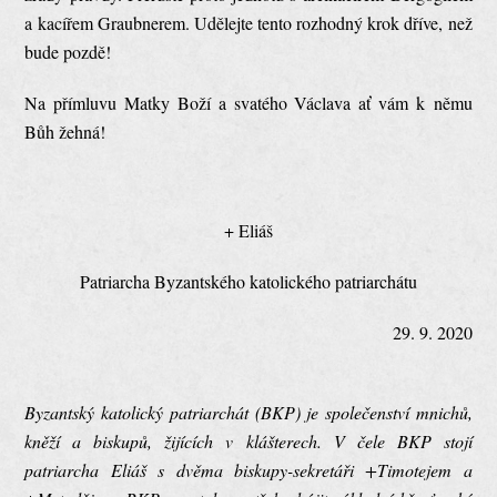
a kacířem Graubnerem. Udělejte tento rozhodný krok dříve, než
bude pozdě!
Na přímluvu Matky Boží a svatého Václava ať vám k němu
Bůh žehná!
+ Eliáš
Patriarcha Byzantského katolického patriarchátu
29. 9. 2020
Byzantský katolický patriarchát (BKP) je společenství mnichů,
kněží a biskupů, žijících v klášterech. V čele BKP stojí
patriarcha Eliáš s dvěma biskupy-sekretáři +Timotejem a