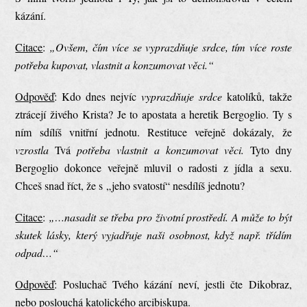
kázání.
Citace
:
„Ovšem, čím více se vyprazdňuje srdce, tím více roste
potřeba kupovat, vlastnit a konzumovat věci.“
Odpověď
: Kdo dnes nejvíc
vyprazdňuje srdce
katolíků, takže
ztrácejí živého Krista? Je to apostata a heretik Bergoglio. Ty s
ním sdílíš vnitřní jednotu. Restituce veřejně dokázaly, že
vzrostla
Tvá
potřeba vlastnit a konzumovat věci.
Tyto dny
Bergoglio dokonce veřejně mluvil o radosti z jídla a sexu.
Chceš snad říct, že s „jeho svatostí“ nesdílíš jednotu?
Citace
:
„…nasadit se třeba pro životní prostředí. A může to být
skutek lásky, který vyjadřuje naši osobnost, když např. třídím
odpad…“
Odpověď
: Posluchač Tvého kázání neví, jestli čte Dikobraz,
nebo poslouchá katolického arcibiskupa.