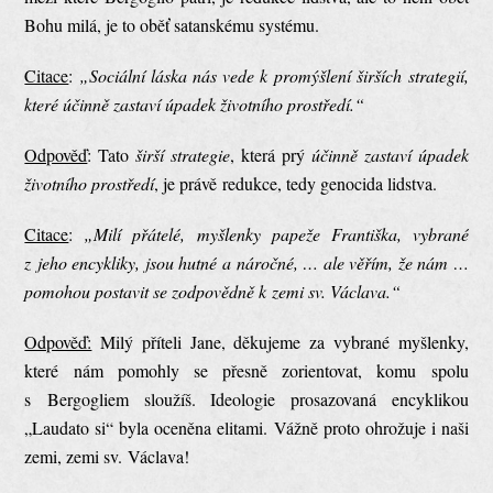
Bohu milá, je to oběť satanskému systému.
Citace
:
„Sociální láska nás vede k promýšlení širších strategií,
které účinně zastaví úpadek životního prostředí.“
Odpověď
: Tato
širší strategie
, která prý
účinně zastaví úpadek
životního prostředí
, je právě redukce, tedy genocida lidstva.
Citace
:
„Milí přátelé, myšlenky papeže Františka, vybrané
z jeho encykliky, jsou hutné a náročné, … ale věřím, že nám …
pomohou postavit se zodpovědně k zemi sv. Václava.“
Odpověď:
Milý příteli Jane, děkujeme za vybrané myšlenky,
které nám pomohly se přesně zorientovat, komu spolu
s Bergogliem sloužíš. Ideologie prosazovaná encyklikou
„Laudato si“ byla oceněna elitami. Vážně proto ohrožuje i naši
zemi, zemi sv. Václava!