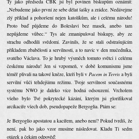
Ty jako předseda ČBK jsi byl povinen biskupům oznámit:
„Nebudeme jako první ze sebe dělat šašky a zrádce. Nedávejme
zlý příklad a pohoršení nejen katolíkům, ale i celému národu!
Proto buď půjdeme do Boleslavi bez masek, anebo tam
nepůjdeme vůbec.“ Tys ale zmanipuloval biskupy, aby ze
strachu odhodili svědomí. Zavinils, že se stali odstrašujícím
příkladem zbabělosti a servilnosti, a to navíc v den mučedníka,
svatého Václava. To je hrubý výsměch tomuto světci i celému
českému národu! Jen si vzpomeň, v době komunismu jsme
téměř plivali na takové kněze, kteří byli v
Pacem in Terris
a byli
servilní vůči tehdejšímu režimu. Tvoje servilnost současnému
systému NWO je daleko více hodná odsouzení. Vrcholem
všeho bylo Tvé pokrytecké kázání, kterým jsi glorifikoval
arcikacíře všech dob, pseudopapeže Bergoglia. Ptám se:
Je Bergoglio apostatou a kacířem, anebo není? Pokud tvrdíš, že
není, pak ho jako vzor musíme následovat. Kladu Ti sedm
otázek a čekám odpověď: