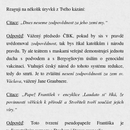
Reaguji na několik úryvků z Tvého kázání:
Citace
:
„Dnes neseme zodpovědnost za jeho zemi my.“
Odpověď
: Vážený předsedo ČBK, pokud by sis v pravdě
uvědomoval
zodpovědnost
, tak bys říkal katolíkům i národu
pravdu. Ty ale teátrem s maskami veřejně demonstruješ jednotu
ducha s podvodem a s Bergogliovým úsilím o genocidní
vakcinaci. Vtahuješ český národ do tohoto systému redukce,
tedy do smrti. Je to zvláštní
nesení
zodpovědnosti za zem sv.
Václava
, vážený Jane Graubnere.
Citace
:
„Papež František v encyklice ‚Laudato si‘ říká, že
povinnosti věřících k přírodě a Stvořiteli tvoří součást jejich
víry.“
Odpověď
: Toto tvrzení pseudopapeže Františka je