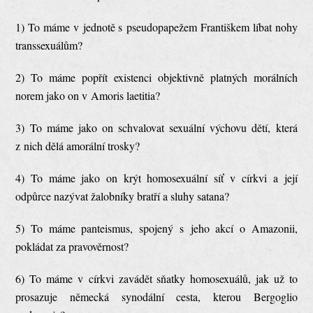
1) To máme v jednotě s pseudopapežem Františkem líbat nohy
transsexuálům?
2) To máme popřít existenci objektivně platných morálních
norem jako on v Amoris laetitia?
3) To máme jako on schvalovat sexuální výchovu dětí, která
z nich dělá amorální trosky?
4) To máme jako on krýt homosexuální síť v církvi a její
odpůrce nazývat žalobníky bratří a sluhy satana?
5) To máme panteismus, spojený s jeho akcí o Amazonii,
pokládat za pravověrnost?
6) To máme v církvi zavádět sňatky homosexuálů, jak už to
prosazuje německá synodální cesta, kterou Bergoglio