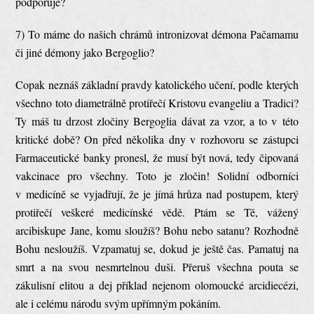
podporuje?
7) To máme do našich chrámů intronizovat démona Pačamamu
či jiné démony jako Bergoglio?
Copak neznáš základní pravdy katolického učení, podle kterých
všechno toto diametrálně protiřečí Kristovu evangeliu a Tradici?
Ty máš tu drzost zločiny Bergoglia dávat za vzor, a to v této
kritické době? On před několika dny v rozhovoru se zástupci
Farmaceutické banky pronesl, že musí být nová, tedy čipovaná
vakcinace pro všechny. Toto je zločin! Solidní odborníci
v medicíně se vyjadřují, že je jímá hrůza nad postupem, který
protiřečí veškeré medicínské vědě. Ptám se Tě, vážený
arcibiskupe Jane, komu sloužíš? Bohu nebo satanu? Rozhodně
Bohu nesloužíš. Vzpamatuj se, dokud je ještě čas. Pamatuj na
smrt a na svou nesmrtelnou duši. Přeruš všechna pouta se
zákulisní elitou a dej příklad nejenom olomoucké arcidiecézi,
ale i celému národu svým upřímným pokáním.