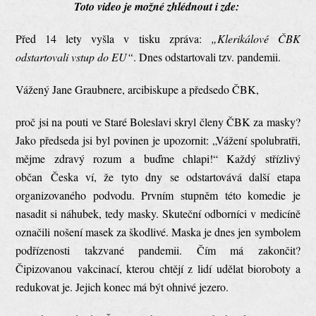
Toto video je možné zhlédnout i zde:
Před 14 lety vyšla v tisku zpráva:
„Klerikálové ČBK
odstartovali vstup do EU“
. Dnes odstartovali tzv. pandemii.
Vážený Jane Graubnere, arcibiskupe a předsedo ČBK,
proč jsi na pouti ve Staré Boleslavi skryl členy ČBK za masky?
Jako předseda jsi byl povinen je upozornit: „Vážení spolubratři,
mějme zdravý rozum a buďme chlapi!“ Každý střízlivý
občan Česka ví, že tyto dny se odstartovává další etapa
organizovaného podvodu. Prvním stupněm této komedie je
nasadit si náhubek, tedy masky. Skuteční odborníci v medicíně
označili nošení masek za škodlivé. Maska je dnes jen symbolem
podřízenosti takzvané pandemii. Čím má zakončit?
Čipizovanou vakcinací, kterou chtějí z lidí udělat bioroboty a
redukovat je. Jejich konec má být ohnivé jezero.