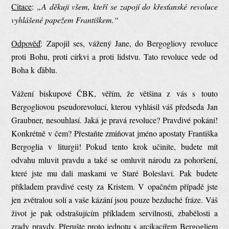
Citace
:
„A děkuji všem, kteří se zapojí do křesťanské revoluce
vyhlášené papežem Františkem.“
Odpověď
: Zapojil ses, vážený Jane, do Bergogliovy revoluce
proti Bohu, proti církvi a proti lidstvu. Tato revoluce vede od
Boha k ďáblu.
Vážení biskupové ČBK, věřím, že většina z vás s touto
Bergogliovou pseudorevolucí, kterou vyhlásil váš předseda Jan
Graubner, nesouhlasí. Jaká je pravá revoluce? Pravdivé pokání!
Konkrétně v čem? Přestaňte zmiňovat jméno apostaty Františka
Bergoglia v liturgii! Pokud tento krok učiníte, budete mít
odvahu mluvit pravdu a také se omluvit národu za pohoršení,
které jste mu dali maskami ve Staré Boleslavi. Pak budete
příkladem pravdivé cesty za Kristem. V opačném případě jste
jen zvětralou solí a vaše kázání jsou pouze bezduché fráze. Váš
život je pak odstrašujícím příkladem servilnosti, zbabělosti a
zrady pravdy. Přerušte proto jednotu s arcikacířem Bergogliem