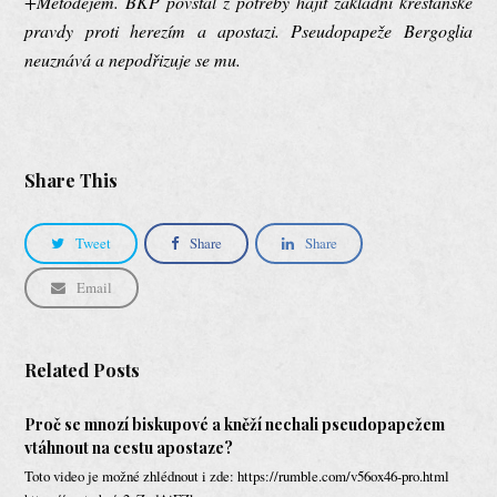
+Metodějem. BKP povstal z potřeby hájit základní křesťanské
pravdy proti herezím a apostazi. Pseudopapeže Bergoglia
neuznává a nepodřizuje se mu.
Share This
Tweet
Share
Share
Email
Related Posts
Proč se mnozí biskupové a kněží nechali pseudopapežem
vtáhnout na cestu apostaze?
Toto video je možné zhlédnout i zde: https://rumble.com/v56ox46-pro.html