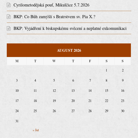
Cyrilometodějská pouť, Mikulčice 5.7.2026
BKP: Co Bůh zamýšlí s Bratrstvem sv. Pia X.?
BKP: Vyjádření k biskupskému svěcení a neplatné exkomunikaci
AUGUST 2026
M
T
W
T
F
S
S
1
2
3
4
5
6
7
8
9
10
11
12
13
14
15
16
17
18
19
20
21
22
23
24
25
26
27
28
29
30
31
« Jul