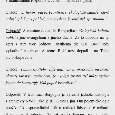
v diametrálním rozporu s Duchem i literou evangelia.
Citace
:
„… hovoří papež František o ekologické kultuře, která
nabízí úplně jiný pohled, jiné myšlení, životní styl, spiritualitu.“
Odpověď
: A musíme dodat, že Bergogliova
ekologická kultura
nabízí
i jiné evangelium a jiného ducha. Za to dopadla na ty,
kteří s ním tvoří jednotu, anathema dle Gal 1,8-9, tedy
vyloučení z církve. A tento Boží trest dopadl i na Tebe,
arcibiskupe Jane.
Citace
:
„Tempo spotřeby, plýtvání… změn překročilo možnosti
planety takovým způsobem, že nynější životní styl může vyústit
jenom do katastrofy, říká papež František.“
Odpověď
: V této frázi Bergoglia je výrazná jednota ideologie
s architekty NWO, jako je Bill Gates a jiní. Oni pojem ekologie
používají k ospravedlnění úsilí o redukci lidstva o 6 miliard.
S nimi tvoříš jednotu i Ty, jak jsi to demonstroval v celém