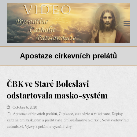
Apostaze církevních prelátů
ČBK ve Staré Boleslavi
odstartovala masko-systém
October 6, 2020
Apostaze církevních prelátů
,
Čipizace, eutanázie a vakcinace
,
Dopisy
kardinálům, biskupům a představitelům křesťanských církví
,
Nový světový řád,
zednářství
,
Výzvy k pokání a vyznání víry