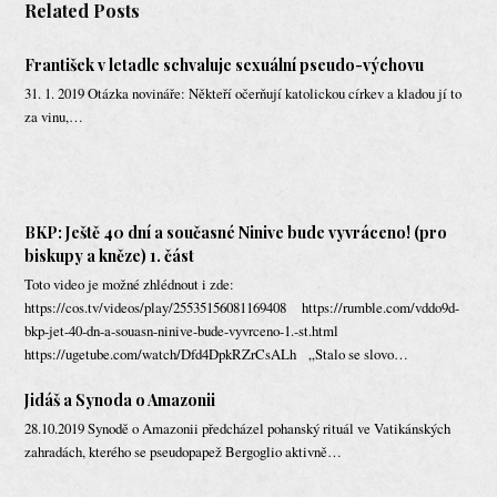
Related Posts
František v letadle schvaluje sexuální pseudo-výchovu
31. 1. 2019 Otázka novináře: Někteří očerňují katolickou církev a kladou jí to
za vinu,…
BKP: Ještě 40 dní a současné Ninive bude vyvráceno! (pro
biskupy a kněze) 1. část
Toto video je možné zhlédnout i zde:
https://cos.tv/videos/play/25535156081169408 https://rumble.com/vddo9d-
bkp-jet-40-dn-a-souasn-ninive-bude-vyvrceno-1.-st.html
https://ugetube.com/watch/Dfd4DpkRZrCsALh „Stalo se slovo…
Jidáš a Synoda o Amazonii
28.10.2019 Synodě o Amazonii předcházel pohanský rituál ve Vatikánských
zahradách, kterého se pseudopapež Bergoglio aktivně…