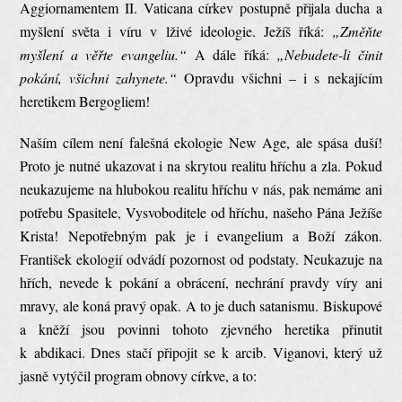
Aggiornamentem II. Vaticana církev postupně přijala ducha a
myšlení světa i víru v lživé ideologie. Ježíš říká:
„Změňte
myšlení a věřte evangeliu.“
A dále říká:
„Nebudete-li činit
pokání, všichni zahynete.“
Opravdu všichni – i s nekajícím
heretikem Bergogliem!
Naším cílem není falešná ekologie New Age, ale spása duší!
Proto je nutné ukazovat i na skrytou realitu hříchu a zla. Pokud
neukazujeme na hlubokou realitu hříchu v nás, pak nemáme ani
potřebu Spasitele, Vysvoboditele od hříchu, našeho Pána Ježíše
Krista! Nepotřebným pak je i evangelium a Boží zákon.
František ekologií odvádí pozornost od podstaty. Neukazuje na
hřích, nevede k pokání a obrácení, nechrání pravdy víry ani
mravy, ale koná pravý opak. A to je duch satanismu. Biskupové
a kněží jsou povinni tohoto zjevného heretika přinutit
k abdikaci. Dnes stačí připojit se k arcib. Viganovi, který už
jasně vytýčil program obnovy církve, a to: