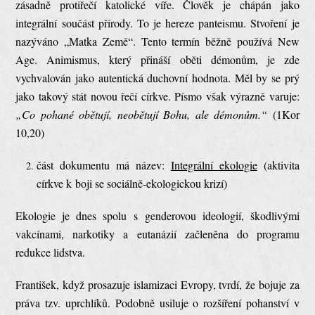
zásadně protiřečí katolické víře. Člověk je chápán jako
integrální součást přírody. To je hereze panteismu. Stvoření je
nazýváno „Matka Země“. Tento termín běžně používá New
Age. Animismus, který přináší oběti démonům, je zde
vychvalován jako autentická duchovní hodnota. Měl by se prý
jako takový stát novou řečí církve. Písmo však výrazně varuje:
„Co pohané obětují, neobětují Bohu, ale démonům.“
(1Kor
10,20)
část dokumentu má název:
Integrální ekologie
(aktivita
církve k boji se sociálně-ekologickou krizí)
Ekologie je dnes spolu s genderovou ideologií, škodlivými
vakcínami, narkotiky a eutanázií začleněna do programu
redukce lidstva.
František, když prosazuje islamizaci Evropy, tvrdí, že bojuje za
práva tzv. uprchlíků. Podobně usiluje o rozšíření pohanství v