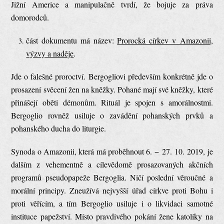
Jižní Americe a manipulačně tvrdí, že bojuje za práva
domorodců.
část dokumentu má název:
Prorocká církev v Amazonii,
výzvy a naděje
.
Jde o falešné proroctví. Bergogliovi především konkrétně jde o
prosazení svěcení žen na kněžky. Pohané mají své kněžky, které
přinášejí oběti démonům. Rituál je spojen s amorálnostmi.
Bergoglio rovněž usiluje o zavádění pohanských prvků a
pohanského ducha do liturgie.
Synoda o Amazonii, která má proběhnout 6. − 27. 10. 2019, je
dalším z vehementně a cílevědomě prosazovaných akčních
programů pseudopapeže Bergoglia. Ničí poslední věroučné a
morální principy. Zneužívá nejvyšší úřad církve proti Bohu i
proti věřícím, a tím Bergoglio usiluje i o likvidaci samotné
instituce papežství. Místo pravdivého pokání žene katolíky na