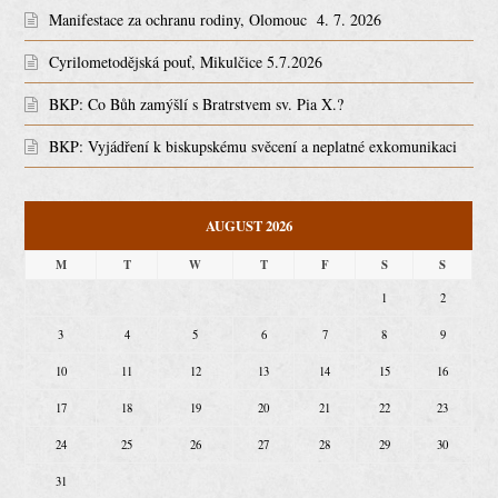
Manifestace za ochranu rodiny, Olomouc 4. 7. 2026
Cyrilometodějská pouť, Mikulčice 5.7.2026
BKP: Co Bůh zamýšlí s Bratrstvem sv. Pia X.?
BKP: Vyjádření k biskupskému svěcení a neplatné exkomunikaci
AUGUST 2026
M
T
W
T
F
S
S
1
2
3
4
5
6
7
8
9
10
11
12
13
14
15
16
17
18
19
20
21
22
23
24
25
26
27
28
29
30
31