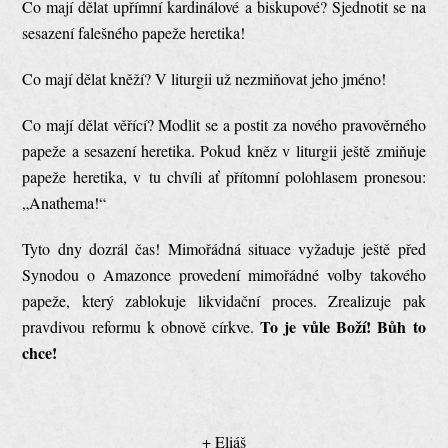
Co mají dělat upřímní kardinálové a biskupové? Sjednotit se na
sesazení falešného papeže heretika!
Co mají dělat kněží? V liturgii už nezmiňovat jeho jméno!
Co mají dělat věřící? Modlit se a postit za nového pravověrného
papeže a sesazení heretika. Pokud kněz v liturgii ještě zmiňuje
papeže heretika, v tu chvíli ať přítomní polohlasem pronesou:
„Anathema!“
Tyto dny dozrál čas! Mimořádná situace vyžaduje ještě před
Synodou o Amazonce provedení mimořádné volby takového
papeže, který zablokuje likvidační proces. Zrealizuje pak
To je vůle Boží! Bůh to
pravdivou reformu k obnově církve.
chce!
+ Eliáš