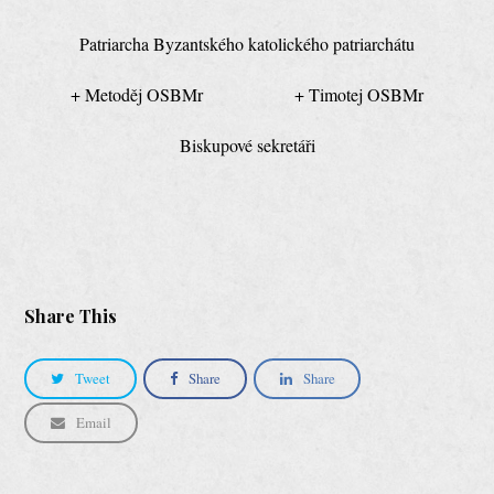
Patriarcha Byzantského katolického patriarchátu
+ Metoděj OSBMr + Timotej OSBMr
Biskupové sekretáři
Share This
Tweet
Share
Share
Email