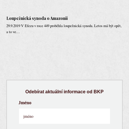
Loupežnická synoda o Amazonii
29.9.2019 V Efezu v roce 449 proběhla loupežnická synoda. Letos má být opět,
a to ve…
Odebírat aktuální informace od BKP
Jméno