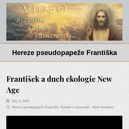
Hereze pseudopapeže Františka
František a duch ekologie New
Age
July 4, 2019
Hereze pseudopapeže Františka
,
Synoda o Amazonii – hrob ortodoxie