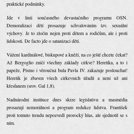
praktické podmínky.
Jde v linii současného devastačního programu OSN.
Demoralizaci dětí prosazuje schvalováním tzv. sexuální
výchovy. Je to zločin nejen proti dětem a rodičům, ale i proti
lidskosti. De facto jde o satanizaci dětí.
Vážení kardinálové, biskupové a kněží, na co ještě chcete čekat?
Až Bergoglio zničí všechny základy církve? Heretika, a to i
papeže, Písmo i věroučná bula Pavla IV. zakazuje poslouchat!
Heretik je zbaven všech církevních úřadů a není už ani
křesťanem (srov. Gal 1,8).
Nadnárodní instituce dnes skrze legislativu a masmédia
prosazují nemorálnost a program redukce lidstva. František
proti tomuto trendu nepozvedl prorocký hlas, ale sjednotil se s
ním.