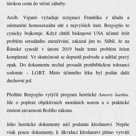
širokou cestu do věčné záhuby.
Arcib. Viganò vyžaduje rezignaci Františka z úřadu a
odstranění homosexuální sítě z nejvyšších míst. Bergoglio to
cynicky bojkotuje. Když chtěli biskupové USA účinně řešit
problém sexuálního zneužívání, zakázal jim to. Slíbil, že na
Římské synodě v únoru 2019 bude tento problém řešen
komplexně. Ve skutečnosti se dopustil podvodu a udělal pravý
opak. Do dokumentu nechal prosadit protibiblickou toleranci
sodomie – LGBT. Místo účinného léku byl podán další
duchovní jed.
Předtím Bergoglio vytýčil program heretické
Amoris laetitia
.
Jde o popření objektivních morálních norem a o praktické
zrušení závaznosti Božího zákona.
Jeho heretické dokumenty ničí podstatu křesťanství. Nepíše
však pouze dokumenty, k likvidaci křesťanství přímo vytváří