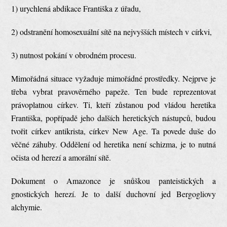
1) urychlená abdikace Františka z úřadu,
2) odstranění homosexuální sítě na nejvyšších místech v církvi,
3) nutnost pokání v obrodném procesu.
Mimořádná situace vyžaduje mimořádné prostředky. Nejprve je
třeba vybrat pravověrného papeže. Ten bude reprezentovat
právoplatnou církev. Ti, kteří zůstanou pod vládou heretika
Františka, popřípadě jeho dalších heretických nástupců, budou
tvořit církev antikrista, církev New Age. Ta povede duše do
věčné záhuby. Oddělení od heretika není schizma, je to nutná
očista od herezí a amorální sítě.
Dokument o Amazonce je snůškou panteistických a
gnostických herezí. Je to další duchovní jed Bergogliovy
alchymie.