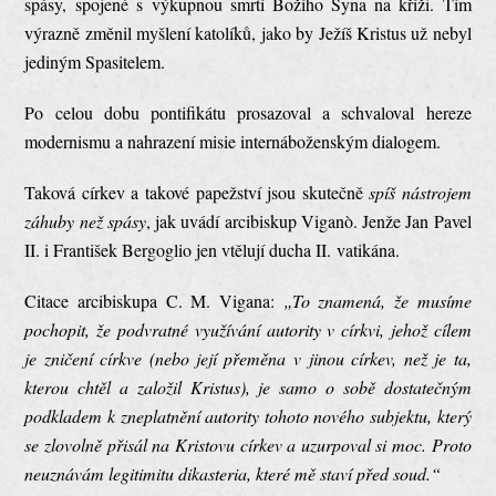
spásy, spojené s výkupnou smrtí Božího Syna na kříži. Tím
výrazně změnil myšlení katolíků, jako by Ježíš Kristus už nebyl
jediným Spasitelem.
Po celou dobu pontifikátu prosazoval a schvaloval hereze
modernismu a nahrazení misie internáboženským dialogem.
Taková církev a takové papežství jsou skutečně
spíš nástrojem
záhuby než spásy
, jak uvádí arcibiskup Viganò. Jenže Jan Pavel
II. i František Bergoglio jen vtělují ducha II. vatikána.
Citace arcibiskupa C. M. Vigana:
„To znamená, že musíme
pochopit, že podvratné využívání autority v církvi, jehož cílem
je zničení církve (nebo její přeměna v jinou církev, než je ta,
kterou chtěl a založil Kristus), je samo o sobě dostatečným
podkladem k zneplatnění autority tohoto nového subjektu, který
se zlovolně přisál na Kristovu církev a uzurpoval si moc. Proto
neuznávám legitimitu dikasteria, které mě staví před soud.“