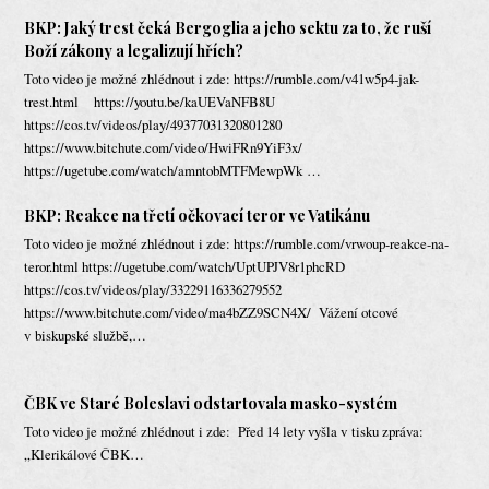
BKP: Jaký trest čeká Bergoglia a jeho sektu za to, že ruší
Boží zákony a legalizují hřích?
Toto video je možné zhlédnout i zde: https://rumble.com/v41w5p4-jak-
trest.html https://youtu.be/kaUEVaNFB8U
https://cos.tv/videos/play/49377031320801280
https://www.bitchute.com/video/HwiFRn9YiF3x/
https://ugetube.com/watch/amntobMTFMewpWk …
BKP: Reakce na třetí očkovací teror ve Vatikánu
Toto video je možné zhlédnout i zde: https://rumble.com/vrwoup-reakce-na-
teror.html https://ugetube.com/watch/UptUPJV8r1phcRD
https://cos.tv/videos/play/33229116336279552
https://www.bitchute.com/video/ma4bZZ9SCN4X/ Vážení otcové
v biskupské službě,…
ČBK ve Staré Boleslavi odstartovala masko-systém
Toto video je možné zhlédnout i zde: Před 14 lety vyšla v tisku zpráva:
„Klerikálové ČBK…