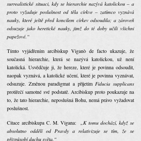
surrealistické situaci, kdy se hierarchie nazývá katolickou – a
proto vyžaduje poslušnost od těla církve – zatímco vyznává
nauky, které ještě před koncilem církev odsoudila; a zároveň
odsuzuje jako heretické nauky, jimž do té doby učili všichni
papežové.“
Tímto vyjádřením arcibiskup Viganò de facto ukazuje, že
současná hierarchie, která se nazývá katolickou, už není
katolická. Usvědčuje ji, že hereze, které je povinna odsoudit,
naopak vyznává, a katolické učení, které je povinna vyznávat,
odsuzuje. Změnou paradigmat a přijetím
Fiducia supplicans
protiřečí samotné své podstatě. Arcibiskup proto poukazuje na
to, že tato hierarchie, neposlušná Bohu, nemá právo vyžadovat
poslušnost.
Citace arcibiskupa C. M. Vigana:
„K tomu dochází, když se
absolutno oddělí od Pravdy a relativizuje se tím, že se
přizpůsobí duchu světa.“