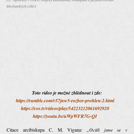
křesťanských církví
Toto video je možné zhlédnout i zde:
https://rumble.com/v57jnw5-rozbor-prohlen-2.html
https://cos.tv/videos/play/54223212061692928
https://youtu.be/uWpWFR7G-QI
Citace arcibiskupa C. M. Vigana:
„Ocitli jsme se v