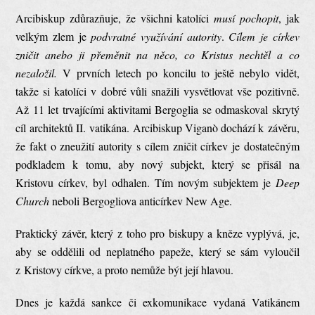
Arcibiskup zdůrazňuje, že všichni katolíci
musí pochopit
, jak
velkým zlem je
podvratné využívání autority
.
Cílem je církev
zničit anebo ji přeměnit na něco, co Kristus nechtěl a co
nezaložil.
V prvních letech po koncilu to ještě nebylo vidět,
takže si katolíci v dobré vůli snažili vysvětlovat vše pozitivně.
Až 11 let trvajícími aktivitami Bergoglia se odmaskoval skrytý
cíl architektů II. vatikána. Arcibiskup Viganò dochází k závěru,
že fakt o zneužití autority s cílem zničit církev je dostatečným
podkladem k tomu, aby nový subjekt, který se přisál na
Kristovu církev, byl odhalen. Tím novým subjektem je
Deep
Church
neboli Bergogliova anticírkev New Age.
Praktický závěr, který z toho pro biskupy a kněze vyplývá, je,
aby se oddělili od neplatného papeže, který se sám vyloučil
z Kristovy církve, a proto nemůže být její hlavou.
Dnes je každá sankce či exkomunikace vydaná Vatikánem