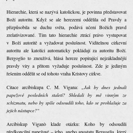
Hierarchie, která se nazývá katolickou, je povinna představovat
Boží autoritu. Když se ale herezemi oddělila od Pravdy a
přizpůsobila se duchu světa, podává učení Božích pravd
zrelativizované. Tím tato hierarchie ztrácí právo vystupovat
v Boží autoritě a vyžadovat poslušnost. Viditelnou církevní
autoritu ale katolíci automaticky pokládají za autoritu Boží.
Bergoglio to zneužívá, hlásá hereze popírající nejzákladnější
pravdy víry a přitom vyžaduje poslušnost. Zde je jediným
řešením oddělit se od tohoto vraha Kristovy církve.
Citace arcibiskupa C. M. Vigana:
„Jak by dnes jednali
papežové posledních staletí? Shledali by mě vinným ze
schizmatu, nebo by spíše odsoudili toho, kdo se prohlašuje za
jejich nástupce?“
Arcibiskup Viganò klade otázku: Koho by odsoudili
předkoncilní papežové – jeho, anebo apostatu Bergoglia, který