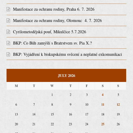
Manifestace za ochranu rodiny, Praha 6. 7. 2026
Manifestace za ochranu rodiny, Olomouc 4. 7. 2026
Cyrilometodějská pouť, Mikulčice 5.7.2026
BKP: Co Bůh zamýšlí s Bratrstvem sv. Pia X.?
BKP: Vyjádření k biskupskému svěcení a neplatné exkomunikaci
JULY 2026
M
T
W
T
F
S
S
4
1
2
3
5
11
12
6
7
8
9
10
13
14
15
16
17
18
19
25
20
21
22
23
24
26