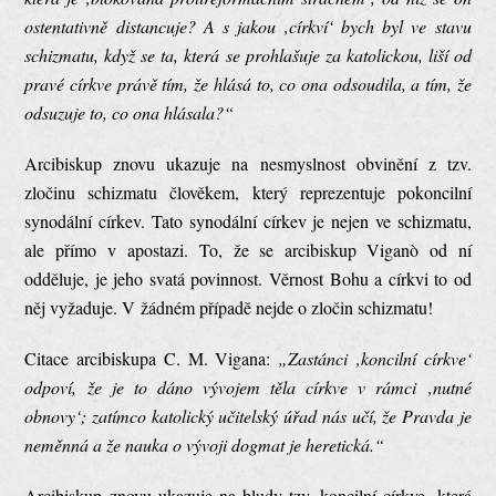
ostentativně distancuje? A s jakou ‚církví‘ bych byl ve stavu
schizmatu, když se ta, která se prohlašuje za katolickou, liší od
pravé církve právě tím, že hlásá to, co ona odsoudila, a tím, že
odsuzuje to, co ona hlásala?“
Arcibiskup znovu ukazuje na nesmyslnost obvinění z tzv.
zločinu schizmatu člověkem, který reprezentuje pokoncilní
synodální církev. Tato synodální církev je nejen ve schizmatu,
ale přímo v apostazi. To, že se arcibiskup Viganò od ní
odděluje, je jeho svatá povinnost. Věrnost Bohu a církvi to od
něj vyžaduje. V žádném případě nejde o zločin schizmatu!
Citace arcibiskupa C. M. Vigana:
„Zastánci ‚koncilní církve‘
odpoví, že je to dáno vývojem těla církve v rámci ‚nutné
obnovy‘; zatímco katolický učitelský úřad nás učí, že Pravda je
neměnná a že nauka o vývoji dogmat je heretická.“
Arcibiskup znovu ukazuje na bludy tzv. koncilní církve, která