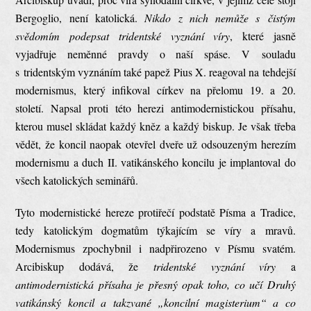
Bergoglio, není katolická.
Nikdo z nich nemůže s čistým
svědomím podepsat tridentské vyznání víry
, které jasně
vyjadřuje neměnné pravdy o naší spáse. V souladu
s tridentským vyznáním také papež Pius X. reagoval na tehdejší
modernismus, který infikoval církev na přelomu 19. a 20.
století. Napsal proti této herezi antimodernistickou přísahu,
kterou musel skládat každý kněz a každý biskup. Je však třeba
vědět, že koncil naopak otevřel dveře už odsouzeným herezím
modernismu a duch II. vatikánského koncilu je implantoval do
všech katolických seminářů.
Tyto modernistické hereze protiřečí podstatě Písma a Tradice,
tedy katolickým dogmatům týkajícím se víry a mravů.
Modernismus zpochybnil i nadpřirozeno v Písmu svatém.
Arcibiskup dodává, že
tridentské vyznání víry
a
antimodernistická přísaha je přesný opak toho, co učí Druhý
vatikánský koncil a takzvané „koncilní magisterium“
a co