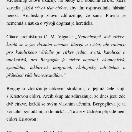
zavedla jakýsi
vývoj těla církve
, aby tím ospravedlnila hlásání
herezí. Arcibiskup znovu zdůrazňuje, že sama Pravda je
neměnná a nauka o vývoji dogmat je heretická.
Citace arcibiskupa C. M. Vigana:
„Nepochybně, dvě církve:
každá se svým vlastním učením, liturgií a světci; ale zatímco
pro katolického věřícího je církev jedna, svatá, katolická a
apoštolská, pro Bergoglia je církev koncilní, ekumenická,
synodální, inkluzivní, imigrační, ekologicky udržitelná a
přátelská vůči homosexuálům.“
Bergoglio ztotožňuje církevní strukturu, v jejímž čele stojí,
s Kristovou církví. Arcibiskup ale zdůrazňuje, že dnes jsou zde
dvě církve, každá se svým vlastním učením. Bergogliova je ta
koncilní, synodální, sodomická… Ta ale v žádném případě není
církví Kristovou!