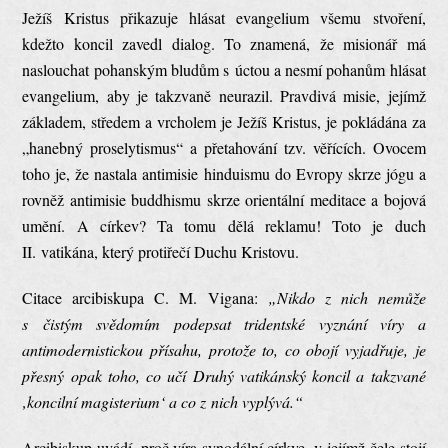
Ježíš Kristus přikazuje hlásat evangelium všemu stvoření,
kdežto koncil zavedl dialog. To znamená, že misionář má
naslouchat pohanským bludům s úctou a nesmí pohanům hlásat
evangelium, aby je takzvaně neurazil. Pravdivá misie, jejímž
základem, středem a vrcholem je Ježíš Kristus, je pokládána za
„hanebný proselytismus“ a přetahování tzv. věřících. Ovocem
toho je, že nastala antimisie hinduismu do Evropy skrze jógu a
rovněž antimisie buddhismu skrze orientální meditace a bojová
umění. A církev? Ta tomu dělá reklamu! Toto je duch
II. vatikána, který protiřečí Duchu Kristovu.
Citace arcibiskupa C. M. Vigana:
„Nikdo z nich nemůže
s čistým svědomím podepsat tridentské vyznání víry a
antimodernistickou přísahu, protože to, co obojí vyjadřuje, je
přesný opak toho, co učí Druhý vatikánský koncil a takzvané
‚koncilní magisterium‘ a co z nich vyplývá.“
Arcibiskup uvádí, proč víra synodální církve, v jejímž čele stojí