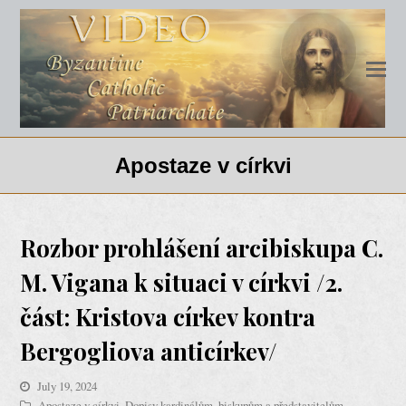
Apostaze v církvi
Rozbor prohlášení arcibiskupa C.
M. Vigana k situaci v církvi /2.
část: Kristova církev kontra
Bergogliova anticírkev/
July 19, 2024
Apostaze v církvi
,
Dopisy kardinálům, biskupům a představitelům