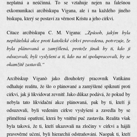
neplatná a neúčinná. To se vztahuje nejen na falešnou
exkomunikaci arcibiskupa Vigana, ale i na každého jiného
biskupa, který se postaví za věrnost Kristu a jeho církvi.
Citace arcibiskupa C. M. Vigana:
„Způsob, jakým byla
nepřátelská akce proti katolické církvi provedena, potvrzuje, že
byla plánovaná a zamýšlená, protože jinak by ti, kdo ji
odsuzovali, byli vyslyšeni a ti, kdo na ní spolupracovali, by se
okamžitě zastavili.“
Arcibiskup Viganò jako dlouholetý pracovník Vatikánu
odhaluje realitu, že šlo o plánované a zamýšlené spiknutí proti
církvi, jak ji likvidovat zevnitř. Jako důkaz podává, že pokud by
nebyla tato likvidační akce plánovaná, pak by ti, kteří ji
odsuzovali, byli vedením církve vyslyšeni a zavedla by se
přiměřená opatření, která by vnitřní puč zastavila. Realita však
byla taková, že ti, kteří ukazovali na zločiny v církvi a hájili
pravověrné učení, byli hierarchií odstraňováni. Naopak ti, kteří