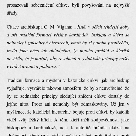
prosazovali sebezničení církve, byli povyšováni na nejvyšší
úřady.
Citace arcibiskupa C. M. Vigana:
„Jistě, v očích tehdejší doby
a při tradiční formaci většiny kardinálů, biskupů a kléru se
pohoršení způsobené hierarchií, která by si natolik protiřečila,
jevilo jako něco tak obludného, že mnoho prelátů a kleriků
nevěřilo, že je možné, aby revoluční a zednářské principy našly
v církvi uznání a podporu.“
Tradiční formace a myšlení v katolické církvi, jak arcibiskup
vyjadřuje, vytvářelo takovou atmosféru, že bylo neuvěřitelné, že
by se zednářské principy sledující zničení církve dostaly do
jejího nitra. Proto ani nemohly být odmaskovány. Už jen v
myšlence, že katolická hierarchie bojuje proti církvi, by katolík
viděl svůj těžký hřích. A těm, kteří měli zodpovědnost, jako
biskupové a kardinálové, úcta k autoritě bránila ukázat na
zločinnost, která se v církvi začala páchat proti Bohu i proti