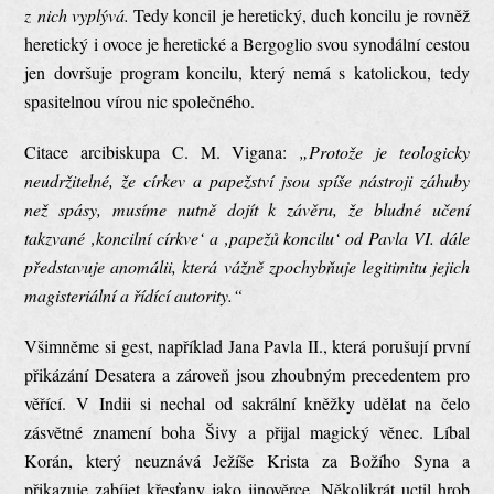
z nich vyplývá.
Tedy koncil je heretický, duch koncilu je rovněž
heretický i ovoce je heretické a Bergoglio svou synodální cestou
jen dovršuje program koncilu, který nemá s katolickou, tedy
spasitelnou vírou nic společného.
Citace arcibiskupa C. M. Vigana:
„Protože je teologicky
neudržitelné, že církev a papežství jsou spíše nástroji záhuby
než spásy, musíme nutně dojít k závěru, že bludné učení
takzvané ‚koncilní církve‘ a ‚papežů koncilu‘ od Pavla VI. dále
představuje anomálii, která vážně zpochybňuje legitimitu jejich
magisteriální a řídící autority.“
Všimněme si gest, například Jana Pavla II., která porušují první
přikázání Desatera a zároveň jsou zhoubným precedentem pro
věřící. V Indii si nechal od sakrální kněžky udělat na čelo
zásvětné znamení boha Šivy a přijal magický věnec. Líbal
Korán, který neuznává Ježíše Krista za Božího Syna a
přikazuje zabíjet křesťany jako jinověrce. Několikrát uctil hrob