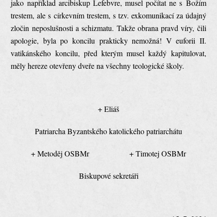
jako například arcibiskup Lefebvre, musel počítat ne s Božím
trestem, ale s církevním trestem, s tzv. exkomunikací za údajný
zločin neposlušnosti a schizmatu. Takže obrana pravd víry, čili
apologie, byla po koncilu prakticky nemožná! V euforii II.
vatikánského koncilu, před kterým musel každý kapitulovat,
měly hereze otevřeny dveře na všechny teologické školy.
+ Eliáš
Patriarcha Byzantského katolického patriarchátu
+ Metoděj OSBMr + Timotej OSBMr
Biskupové sekretáři