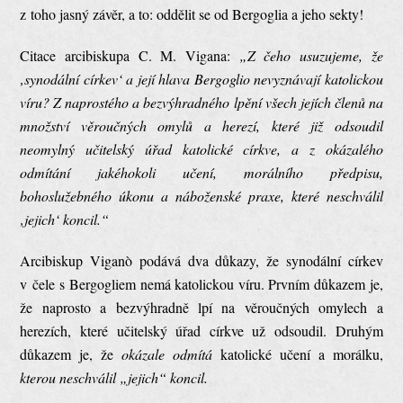
z toho jasný závěr, a to: oddělit se od Bergoglia a jeho sekty!
Citace arcibiskupa C. M. Vigana:
„Z čeho usuzujeme, že
‚synodální církev‘ a její hlava Bergoglio nevyznávají katolickou
víru? Z naprostého a bezvýhradného lpění všech jejích členů na
množství věroučných omylů a herezí, které již odsoudil
neomylný učitelský úřad katolické církve, a z okázalého
odmítání jakéhokoli učení, morálního předpisu,
bohoslužebného úkonu a náboženské praxe, které neschválil
‚jejich‘ koncil.“
Arcibiskup Viganò podává dva důkazy, že synodální církev
v čele s Bergogliem nemá katolickou víru. Prvním důkazem je,
že naprosto a bezvýhradně lpí na věroučných omylech a
herezích, které učitelský úřad církve už odsoudil. Druhým
důkazem je, že
okázale odmítá
katolické učení a morálku,
kterou
neschválil „jejich“ koncil.