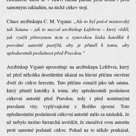
samotným základům, na nichž církev stojí.
Citace arcibiskupa C. M. Vigana:
„Ale to byl právě mistrovský
tah Satana – jak to nazval arcibiskup Lefebvre – který věděl,
jak využít přirozenou úctu a synovskou lásku katolíků k
posvátné autoritě pastýřů, aby je přiměl k tomu, aby
upřednostnili poslušnost před Pravdou.“
Arcibiskup Viganò upozorňuje na arcibiskupa Lefebvra, který
už před několika desetiletími ukázal na hlavní příčinu otevření
dveří do církve herezím. Tuto příčinu označil jako tah satana,
který přiměl katolíky k tomu, aby upřednostnili poslušnost
církevní autoritě před Pravdou, tedy i před neměnnými
pravdami víry, vyplývajícími z Božího zjevení. Toto
upřednostnění poslušnosti církevní autoritě mělo za následek, že
už nebylo možno hierarchii usvědčit, že zneužívá svou autoritu
proti samotné podstatě církve. Pokud na to někdo poukázal,