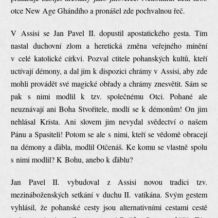
otce New Age Ghándího a pronášel zde pochvalnou řeč.
V Assisi se Jan Pavel II. dopustil apostatického gesta. Tím
nastal duchovní zlom a heretická změna veřejného mínění
v celé katolické církvi. Pozval ctitele pohanských kultů, kteří
uctívají démony, a dal jim k dispozici chrámy v Assisi, aby zde
mohli provádět své magické obřady a chrámy znesvětit. Sám se
pak s nimi modlil k tzv. společnému Otci. Pohané ale
neuznávají ani Boha Stvořitele, modlí se k démonům! On jim
nehlásal Krista. Ani slovem jim nevydal svědectví o našem
Pánu a Spasiteli! Potom se ale s nimi, kteří se vědomě obracejí
na démony a ďábla, modlil Otčenáš. Ke komu se vlastně spolu
s nimi modlil? K Bohu, anebo k ďáblu?
Jan Pavel II. vybudoval z Assisi novou tradici tzv.
mezináboženských setkání v duchu II. vatikána. Svým gestem
vyhlásil, že pohanské cesty jsou alternativními cestami cestě