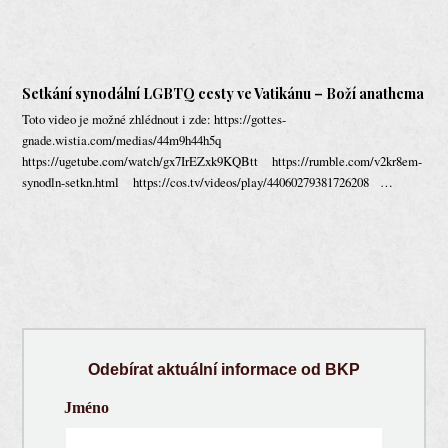
Setkání synodální LGBTQ cesty ve Vatikánu – Boží anathema
Toto video je možné zhlédnout i zde: https://gottes-
gnade.wistia.com/medias/44m9h44h5q
https://ugetube.com/watch/gx7IrEZxk9KQBtt https://rumble.com/v2kr8em-
synodln-setkn.html https://cos.tv/videos/play/44060279381726208 …
Odebírat aktuální informace od BKP
Jméno