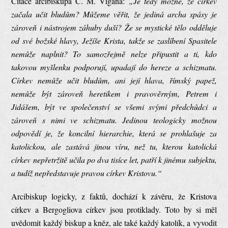
Citace arcibiskupa C. M. Vigana:
„Je tedy možné, že církev
začala učit bludům? Můžeme věřit, že jediná archa spásy je
zároveň i nástrojem záhuby duší? Že se mystické tělo odděluje
od své božské hlavy, Ježíše Krista, takže se zaslíbení Spasitele
nemůže naplnit? To samozřejmě nelze připustit a ti, kdo
takovou myšlenku podporují, upadají do hereze a schizmatu.
Církev nemůže učit bludům, ani její hlava, římský papež,
nemůže být zároveň heretikem i pravověrným, Petrem i
Jidášem, být ve společenství se všemi svými předchůdci a
zároveň s nimi ve schizmatu. Jedinou teologicky možnou
odpovědí je, že koncilní hierarchie, která se prohlašuje za
katolickou, ale zastává jinou víru, než tu, kterou katolická
církev nepřetržitě učila po dva tisíce let, patří k jinému subjektu,
a tudíž nepředstavuje pravou církev Kristovu.“
Arcibiskup logicky, z faktů, dochází k závěru, že Kristova
církev a Bergogliova církev jsou protiklady. Toto by si měl
uvědomit každý biskup a kněz, ale také každý katolík, a vyvodit