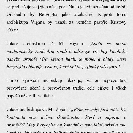
se prohlašuje za jejich nástupce? Na to je jednoznačná odpověď:
Odsoudili by Bergoglia jako arcikacíře. Naproti tomu
arcibiskupa Vigana by uznali za věrného pastýře Kristovy
církve.
Citace arcibiskupa C. M. Vigana:
„Spolu se mnou
modernistický Sanhedrin soudí a odsuzuje všechny katolické
papeže, protože víra, kterou hájili, je moje; a bludy, které
Bergoglio obhajuje, jsou ty, které oni bez výjimky odsuzovali.“
Tímto výrokem arcibiskup ukazuje, že on reprezentuje
pravověrné učení a pravověrnou tradici celé církve i všech
papežů až do II. vatikána.
Citace arcibiskupa C. M. Vigana:
„Ptám se tedy: jaká může být
kontinuita mezi dvěma skutečnostmi, které si odporují a
protiřečí? Mezi Bergogliovou koncilní a synodální církví a tou,
která je ‚blokována protireformačním strachem‘, od níž se on