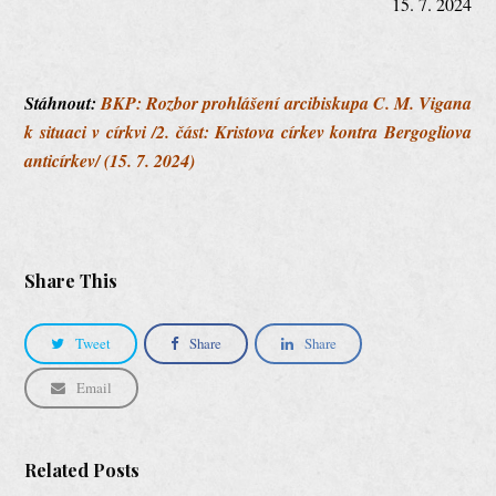
15. 7. 2024
Stáhnout:
BKP: Rozbor prohlášení arcibiskupa C. M. Vigana
k situaci v církvi /2. část: Kristova církev kontra Bergogliova
anticírkev/ (15. 7. 2024)
Share This
Tweet
Share
Share
Email
Related Posts